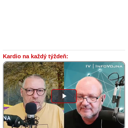
súčasná Ukrajina
VIDEO: Americký filmový producent odhaluje Hollywood a
politické struktury: Sexuální obchodování s dětmi, satanistické
praktiky a pedofilie je pojítkem
Mel Gibson pomohl v televizním dokumentu odhalit pedofilní
síť, která pašovala děti z Ukrajiny do Mexika. Bývalý agent
CIA a DHS Tim Ballard sdílel podrobnosti o novém filmu
Médiá zámerne ignorujú šokujúcu snímku o pedofilnej sieti
Kardio na každý týždeň:
globálnej elity a obchodovaní s deťmi “Sound of Freedom”,
napriek obrovskému kasovému úspechu v USA
Pápež František vymenoval za nového prefekta Kongregácie
pre náuku viery arcibiskupa, ktorý pomáhal kryť vo svojej
arcidiecéze pedofíliu
Herec Jim Caviezel říká, že film “Sound of Freedom”
odhalující obchodování s dětmi je obrovskou zbraní proti zlu
Play
VIDEO: Bývalý agent CIA a DHS Tim Ballard o obchodování
s dětmi: „Je jich zapojeno mnoho, včetně lidí z vlády a
Video
Hollywoodu“
VIDEO: Americký herec, režisér a producent Mel Gibson sa