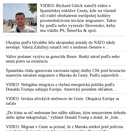
Deep state robia všetko pre to, aby sa tieto informácie nedostali
VIDEO: Richard Glück natočil video v
na verejnosť. Americká ministerka spravodlivosti Pam
španielskej enkláve Ceuta, kde na vlastné
Bondiová poslala riaditeľovi FBI Kashovi Patelovi list, v
oči videl obohatenie európskej kultúry
ktorom obvinila federálnych vyšetrovateľov z FBI v New
prostredníctvom invázie migrantov. Takto
Yorku zo zadržiavania tisícov strán dokumentov Jeffreyho
by podľa neho vyzeralo Slovensko, keby
Epsteina, ktoré vo štvrtok sľúbila zverejniť
mu vládlo PS, Šimečka & spol.
VIDEO: Donald Trump ide po krku pedofilnej zločineckej
Ukrajina podľa bývalého šéfa ukrajinskej armády do NATO nikdy
globálnej elite. Americká ministerka spravodlivosti Pam
nevstúpi. Valerij Zalužnyj označil reči o možnom členstve v
Bondiová informovala, že zverejňovanie Epsteinových
Severoatlantickej aliancii za rozprávky
dokumentov by mohlo začať už vo štvrtok 27. februára 2025
Vallov poslanec vyzýva na genocídu Rusov. Ruský národ podľa neho
nemá právo na existenciu
VIDEO: Britský exposlanec Andrew Bridgen odhaľuje
obchodovanie s deťmi na Ukrajine a prepojenie s pedofilnou
Španielska vláda ignorovala varovania tajnej služby CNI pred hroziacim
masovým návalom migrantov z Maroka do Ceuty. Podľa najnovších
sieťou vo Veľkej Británii. Jeden z dvoch príslušníkov
správ preniklo do tejto španielskej exklávy na severe Afriky vyše 70-
ukrajinskej tajnej služby, ktorý poskytol šokujúce svedectvo,
tisíc migrantov
VIDEO: Nelegálna imigrácia a chybná energetická politika podľa
bol zabitý nastraženou výbušninou
Donalda Trumpa zabíjajú Európu. Americký prezident ohľadom
eskalácie konfliktu s Iránom vyhlásil, že armáda USA bola na jeho
Ďalší „dúhový“ pedofilný škandál v USA. Pri distribúcii
príkaz pripravená uskutočniť „najväčší útok od druhej svetovej vojny“
VIDEO: Invázia afrických utečencov do Ceuty: Okupácia Európy sa
detskej pornografie prichytili prominentného LGBT aktivistu a
začala
regionálneho pokladníka amerických demokratov
„Do Iránu sa nič nedostane bez nášho súhlasu, kým neuzavrieme dohodu
VIDEO: Bývalý církevní soudce promluvil o pedofilii a
alebo úplne nekapitulujú,“ vyhlásil Donald Trump a dodal, že „Irán
nikdy nebude mať jadrovú zbraň!“
systému na krytí zločinů v církvi
VIDEO: Migrant v Ceute sa priznal, že z Maroka utiekol pred políciou