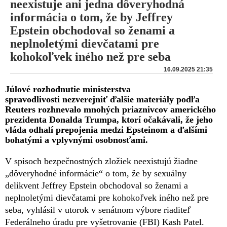
neexistuje ani jedna dôveryhodná
informácia o tom, že by Jeffrey
Epstein obchodoval so ženami a
neplnoletými dievčatami pre
kohokoľvek iného než pre seba
16.09.2025 21:35
Júlové rozhodnutie ministerstva
spravodlivosti nezverejniť ďalšie materiály podľa
Reuters rozhnevalo mnohých priaznivcov amerického
prezidenta Donalda Trumpa, ktorí očakávali, že jeho
vláda odhalí prepojenia medzi Epsteinom a ďalšími
bohatými a vplyvnými osobnosťami.
V spisoch bezpečnostných zložiek neexistujú žiadne
„dôveryhodné informácie“ o tom, že by sexuálny
delikvent Jeffrey Epstein obchodoval so ženami a
neplnoletými dievčatami pre kohokoľvek iného než pre
seba, vyhlásil v utorok v senátnom výbore riaditeľ
Federálneho úradu pre vyšetrovanie (FBI) Kash Patel.