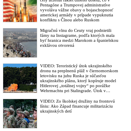
celý arzenál rakiet dlhého doletu, čo v
Trumpa však začiatkom roku vyhlásila, že k dispozícii sú
Pentagóne a Trumpovej administratíve
všetky dôkazy, aby sa prípad dostal pred súd a klienti boli
vyvoláva vážne obavy o bojaschopnosť
obvinení
americkej armády v prípade vypuknutia
konfliktu s Čínou alebo Ruskom
FBI zverejnila výsledky vyšetrovania smrti Jeffreyho Epsteina.
Federálny úrad pre vyšetrovanie odmieta, že by organizátor
Migračnú vlnu do Ceuty vraj podnietili
globálnej pedofilnej siete spáchal vo väzbe samovraždu aj to,
fámy na Instagrame, podľa ktorých mala
byť hranica medzi Marokom a španielskou
že by vydieral prominentné osoby, ktoré boli jeho klientmi
exklávou otvorená
VIDEO: Námestník riaditeľa FBI Dan Bongino napriek
záhadným okolnostiam úmrtia organizátora pedofilnej siete pre
globalistov a ich prisluhovačov vyhlásil, že vyšetrovanie
VIDEO: Teroristický útok ukrajinského
preukázalo, že Jeffrey Epstein spáchal samovraždu. Riaditeľ
dronu na preplnenú pláž v čiernomorskom
FBI Kash Patel potvrdil oficiálnu verziu v rozhovore s Joe
letovisku na juhu Ruska je súčasťou
Roganom
ukrajinského plánu, ktorý kopíruje model
Hitlerovej „totálnej vojny“ po porážke
VIDEO: Obeť zločineckej pedofilnej siete globálnej elity
Wehrmachtu pri Stalingrade. Útok v
Jeffreyho Epsteina a sexuálnych chúťok britského princa
Kaspickom mori na iránsku loď podľa
Andrewa údajne spáchala samovraždu. Virginia Giuffreová
predstaviteľov Iránu potvrdzuje, že Kyjev
VIDEO: Zo školskej družiny na frontovú
člena kráľovskej rodiny predtým obvinila zo sexuálneho
sa na pokyn svojich západných či
líniu: Ako Západ financuje militarizáciu
izraelských sponzorov snaží zatiahnuť
zneužívania
ukrajinských detí
Európu a ďalšie krajiny do širšieho
VIDEO: Epsteinove pedofilné spisy so šokujúcimi menami a
vojnového konfliktu
dôkazmi sa začali zverejňovať. Niektorí veľmi vplyvní ľudia z