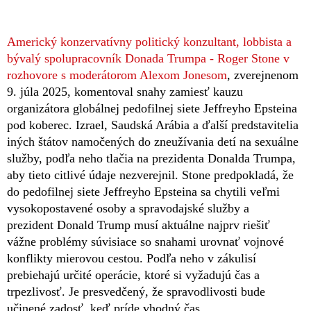
Americký konzervatívny politický konzultant, lobbista a
bývalý spolupracovník Donada Trumpa - Roger Stone v
rozhovore s moderátorom Alexom Jonesom
, zverejnenom
9. júla 2025, komentoval snahy zamiesť kauzu
organizátora globálnej pedofilnej siete Jeffreyho Epsteina
pod koberec. Izrael, Saudská Arábia a ďalší predstavitelia
iných štátov namočených do zneužívania detí na sexuálne
služby, podľa neho tlačia na prezidenta Donalda Trumpa,
aby tieto citlivé údaje nezverejnil. Stone predpokladá, že
do pedofilnej siete Jeffreyho Epsteina sa chytili veľmi
vysokopostavené osoby a spravodajské služby a
prezident Donald Trump musí aktuálne najprv riešiť
vážne problémy súvisiace so snahami urovnať vojnové
konflikty mierovou cestou. Podľa neho v zákulisí
prebiehajú určité operácie, ktoré si vyžadujú čas a
trpezlivosť. Je presvedčený, že spravodlivosti bude
učinené zadosť, keď príde vhodný čas.