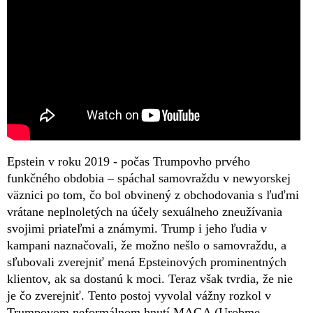
Epstein v roku 2019 - počas Trumpovho prvého
funkčného obdobia – spáchal samovraždu v newyorskej
väznici po tom, čo bol obvinený z obchodovania s ľuďmi
vrátane neplnoletých na účely sexuálneho zneužívania
svojimi priateľmi a známymi. Trump i jeho ľudia v
kampani naznačovali, že možno nešlo o samovraždu, a
sľubovali zverejniť mená Epsteinových prominentných
klientov, ak sa dostanú k moci. Teraz však tvrdia, že nie
je čo zverejniť. Tento postoj vyvolal vážny rozkol v
Trumpovom neformálnom hnutí MAGA (Urobme