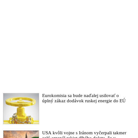
príde vhodný čas. Podľa Alexa Jonesa sa prezident USA tým
najhorším manévrom v histórii pokúša využiť Epsteinove spisy
na vydieranie Deep State a zahraničných spravodajských
služieb namiesto toho, aby odhalil vysokopostavené osoby
zapojené do ich operácie s využitím Epsteina
VIDEO: Stopy k snahám zamiesť kauzu Jeffreyho Epsteina,
jeho smrti a zoznamu klientov pod koberec vedú k CIA a
izraelskej tajnej službe, ktoré zámerne utajujú dôležité dôkazy.
Organizátor globálnej pedofilnej siete pracoval na ich príkaz,
aby kompromitujúcimi materiálmi vydieral vplyvné osoby,
ktoré fungovali ako poslušné bábky v službách Deep state
VIDEO: V zverejnenom videozázname z bezpečnostných
kamier pred smrťou Jeffreyho Epsteina chýba jedna minúta.
Viacerí známi politickí pozorovatelia a komentátori
spochybňujú správnosť vyšetrovania okolností úmrtia
Eurokomisia sa bude naďalej usilovať o
organizátora organizátora globálnej pedofilnej siete
úplný zákaz dodávok ruskej energie do EÚ
VIDEO: Americká ministerka spravodlivosti Pamela Bondiová
a riaditeľ FBI Kash Patel zamietli kauzu organizátora
pedofilnej siete Jeffreyho Epstein pod koberec. Zoznam jeho
klientov, ktorých vydieral vraj neexistuje a nikto ho vo väzbe
USA kvôli vojne s Iránom vyčerpali takmer
nezabil. Právnička a poradkyňa prezidenta USA Donalda