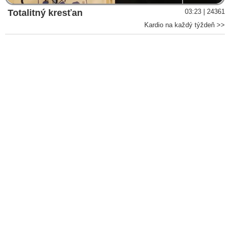
chystá zverejniť dokument o zneužívaní detí v Hollywoode a
Totalitný kresťan
03:23 | 24361
globálnej pedofilnej sieti obchodujúcej s deťmi
Kardio na každý týždeň >>
VIDEO: Tucker Carlson hovorí o škandále s podporovaním
pedofilnej siete a šírením detského porna prostredníctvom
Instagramu, ktorý Bidenova vláda absolútne ignoruje
VIDEO: Bývalý výkonný riaditeľ OSN a expredseda
výskumného centra pri Rímskom klube tvrdí, že agenda OSN
je totožná s agendou Svetového ekonomického fóra v Davose
a oligarchovia v pozadí kontrolujú nielen politikov, ale aj
globálnu pedofilnú sieť a obchodovanie s deťmi
Väzenské záznamy objasňujú posledné chvíle organizátora
pedofilnej siete pre globálnu elitu - Jeffreyho Epsteina pred
údajnou samovraždou: Dopis pedofilnému parťákovi, záhadný
telefonát a pokazená monitorovacia kamera
VIDEO: O sexuálnom obchodovaní s deťmi, Adrenochróme,
vojne s nebezpečným nepriateľom, ktorému ľudstvo čelí, ako
vysoko siahajú nitky, kto stojí v zákulisí & určuje sled udalostí
na Zemi, víťazstve Dobra nad Zlom našim pričinením a
biblickom rozmere súčasného diania na planéte (Rozhovor s
americkým hercom Jimom Caviezelom o skutočnom príbehu,