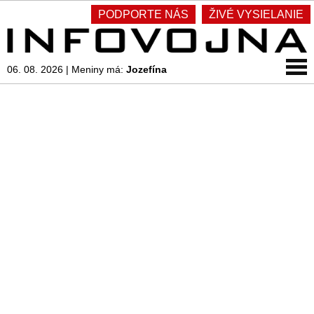
PODPORTE NÁS
ŽIVÉ VYSIELANIE
06. 08. 2026
|
Meniny má:
Jozefína