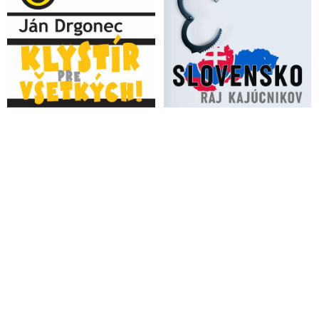
hrá úlohu v pedofilnej kauze okolo zneužívania maloletých detí
“Pizzagate”, prepojenej na štát v štáte a cirkev v cirkvi (Deep
State & Deep Church) a o zverejnení kompromitujúcich
videozáznamov Mossadu na významných politikov na Západe,
ak by protestovali proti masakrovaniu civilistov v Gaze. Tento
štýl vydierania sa podľa talianskeho duchovného uplatňoval
nielen počas covidizmu, ale aj v priebehu pretrvávajúcej vojny
na Ukrajine, ako prostriedok podvratného plánu globalistov, v
ktorom svoju významnú úlohu zohrala vplyvná temná skupina
pôsobiaca v katolíckej cirkvi, ktorá na pápežský stolec dosadila
jezuitu Jorge Maria Bergoglia
Americký súd nariadil zverejniť 180 mien spojených s
organizátorom globálnej pedofilnej siete Epsteinom
VIDEO: Austrálska federálna polícia v spolupráci s FBI zatkla
ľudí operujúcich v rámci globálnej pedofilnej siete
VIDEO: Zvuk Slobody - Sound of Freedom (americko-
mexicko-kolumbijský koprodukčný film, 2023)
Bývalý agent CIA a DHS Tim Ballard: „Dnes je zotročených
viac ľudí ako kedykoľvek predtým v minulosti“
Politico: Únosy detí a obchodovanie s nimi. Aj tak vyzerá