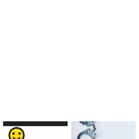
VIDEO: Brat organizátora globálnej pedofilnej siete Jeffreyho
Epsteina v rozhovore s Tuckerom Carlsonom prehovoril o jeho
vražde a zametaní stôp ľuďmi v čele amerického ministerstva
spravodlivosti a OČTK: „Nikdy nevypočuli záchranárov ani
personál nemocnice, kam previezli jeho telo a prípad jeho
úmrtia uzavreli ako samovraždu. Hlavná patologička pritom ani
nebola prítomná pri pitve jeho tela. Záznamy z kamier aj
volanie na záchranársku linku sa vyparili a strážnici zaspali!
Otázka je kto ho zabil a prečo?“
VIDEO: Súd v New Yorku začal zverejňovať dokumenty v
prípade organizátora globálnej pedofilnej siete Jeffreyho
Epsteina. Čo sa v nich píše o bývalých prezidentoch USA
Clintonovi a Trumpovi?
Bývalý americký prezident Bill Clinton lietal „Lolita
Expressom“ organizátora pedofilnej siete Epsteina, ktorý na
svojom súkromnom ostrove poskytoval globálnej elite deti, aby
ukojil ich zvrátené sexuálne chúťky. V odtajnených spisoch sa
jeho meno objavilo 50-krát
VIDEO: Arcibiskup Viganò informoval o zatknutí človeka
prepojeného na americké elity v politike a showbiznise, ktorý