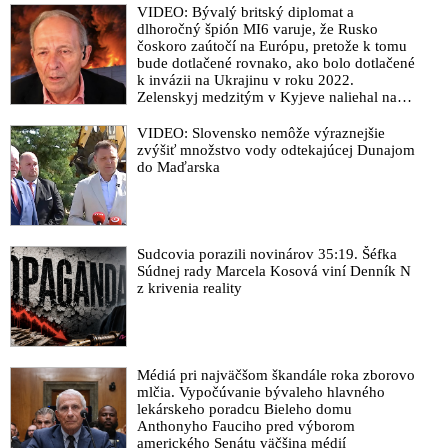
Americké ministerstvo spravodlivosti dalo výpoveď
VIDEO: Bývalý britský diplomat a
prokurátorke dozorujúcu kauzu Jeffreyho Epsteina a rapera
dlhoročný špión MI6 varuje, že Rusko
Seana „Diddyho“ Combsa. Maurene Comeyová je dcérou
čoskoro zaútočí na Európu, pretože k tomu
bývalého riaditeľa FBI Jamesa Comeyho, ktorý sa stal cieľom
bude dotlačené rovnako, ako bolo dotlačené
k invázii na Ukrajinu v roku 2022.
vyšetrovania amerických úradov pre jeho májový príspevok na
Zelenskyj medzitým v Kyjeve naliehal na
sociálnej sieti Instagram, v ktorom sa prezidentovi USA
zhromaždených diplomatov, aby vo svete
Donaldovi Trumpovi vyhrážal smrťou
zháňali energie pre Ukrajinu na zimu. Putin
VIDEO: Slovensko nemôže výraznejšie
vraj bude mobilizovať a vojna sa do zimy
zvýšiť množstvo vody odtekajúcej Dunajom
Donald Trump ostro skritizoval svojich stúpencov za to, že
pravdepodobne neskončí
do Maďarska
spochybňujú výsledky vyšetrovania kauzy Jeffreyho Epsteina a
vyhlásil, že nechce viac ich podporu. Americký prezident
taktiež vyhlásil, že spoločnosť Coca-Cola na jeho podnet
súhlasila, že vo svojom nápoji Coke určenom pre americký trh
nahradí kukuričný sirup trstinovým cukrom
Sudcovia porazili novinárov 35:19. Šéfka
Súdnej rady Marcela Kosová viní Denník N
Zástupca šéfa FBI je vraj znechutený s netransparentným
z krivenia reality
vyšetrovaním kauzy Jeffreyho Epsteina a neprišiel kvôli tomu
ani do práce. S Danom Bonginom sa o situácii rozprával
prezident USA Donald Trump
Donald Trump sa čuduje, že jeho spojenci ho kritizujú za to, že
Médiá pri najväčšom škandále roka zborovo
mlčia. Vypočúvanie bývaleho hlavného
nedošlo k prisľúbenému zverejneniu Epsteinovho zoznamu
lekárskeho poradcu Bieleho domu
klientov a podozrivých okolností údajnej samovraždy
Anthonyho Fauciho pred výborom
organizátora globálnej pedofilnej siete. Epsteinove spisy sú
amerického Senátu väčšina médií