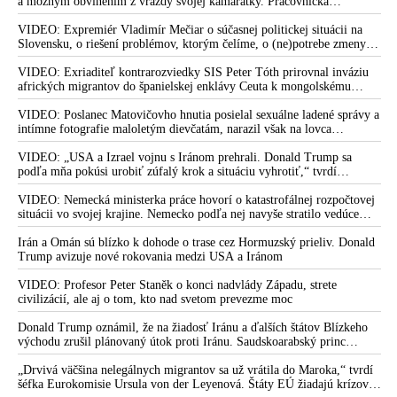
a možným obvinením z vraždy svojej kamarátky. Pracovníčka
VIDEO: Vatikán je řízen pedofily a ovládán satanistickým
migračného centra v Ceute medzitým potvrdila, že väčšina utečencov v
„falešným náboženstvím“, prohlásil Mel Gibson
meste pochádza zo subsaharskej Afriky, ale taktiež z Bangladéša a
VIDEO: Expremiér Vladimír Mečiar o súčasnej politickej situácii na
Satanské praktiky: Alex Soros a temný případ Diddyho
Jemenu
Slovensku, o riešení problémov, ktorým čelíme, o (ne)potrebe zmeny
volebného systému, ale aj o meniacom sa svetovom poriadku a
Combse. Nahrávky pedofilních orgií jako nástroj
postavení našej vlasti v ňom
VIDEO: Exriaditeľ kontrarozviedky SIS Peter Tóth prirovnal inváziu
vydírání washingtonských elit. Provozuje manželka
afrických migrantov do španielskej enklávy Ceuta k mongolskému
vpádu do strednej Európy, ku ktorému došlo v 13. storočí
mladého Sorose okultní rituály? Devět mrtvých
VIDEO: Poslanec Matovičovho hnutia posielal sexuálne ladené správy a
detektivů. Proč se bojí Hillary Clintonová odhalení?
intímne fotografie maloletým dievčatám, narazil však na lovca
pedofilov
VIDEO: Okolie Los Angeles zasiahli lesné požiare, ktoré sa
VIDEO: „USA a Izrael vojnu s Iránom prehrali. Donald Trump sa
rozšírili aj do mestskej štvrti Hollywood Hills a zničili domy
podľa mňa pokúsi urobiť zúfalý krok a situáciu vyhrotiť,“ tvrdí
americký armádny plukovník vo výslužbe Douglas Macgregor
hollywoodskym hercom
VIDEO: Nemecká ministerka práce hovorí o katastrofálnej rozpočtovej
situácii vo svojej krajine. Nemecko podľa nej navyše stratilo vedúce
VIDEO: Jaroslav Dušek o skazenosti mocných, o ich
postavenie v mnohých technologických oblastiach
pedofilných chúťkach, o tom ako operujú, keď sa nás snažia
Irán a Omán sú blízko k dohode o trase cez Hormuzský prieliv. Donald
presvedčiť, že je pre nás dôležitá tá alebo iná téma, a zatiaľ v
Trump avizuje nové rokovania medzi USA a Iránom
zákulisí hrajú svoju úplne inú hru, o tom prečo majú takú túžbu
VIDEO: Profesor Peter Staněk o konci nadvlády Západu, strete
vytvoriť z ľudí fandiace protistrany, ale aj to, prečo je pokojný
civilizácií, ale aj o tom, kto nad svetom prevezme moc
človek pre nich nepriateľom
Donald Trump oznámil, že na žiadosť Iránu a ďalších štátov Blízkeho
VIDEO: Obeť pedofilných chúťok globalistov a členov
východu zrušil plánovaný útok proti Iránu. Saudskoarabský princ
globálneho zločineckého Syndikátu & ich prisluhovačov
medzitým varoval amerického prezidenta pred ďalšou eskaláciou
prehovorila o sexuálnych orgiách, desivom stretnutí s otcom
konfliktu
„Drvivá väčšina nelegálnych migrantov sa už vrátila do Maroka,“ tvrdí
Justina Trudeaua, ale aj o tom, že na objednávku Davida
šéfka Eurokomisie Ursula von der Leyenová. Štáty EÚ žiadajú krízové