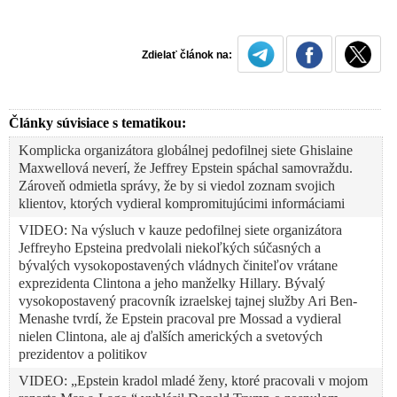
Zdielať článok na:
Články súvisiace s tematikou:
Komplicka organizátora globálnej pedofilnej siete Ghislaine
Maxwellová neverí, že Jeffrey Epstein spáchal samovraždu.
Zároveň odmietla správy, že by si viedol zoznam svojich
klientov, ktorých vydieral kompromitujúcimi informáciami
VIDEO: Na výsluch v kauze pedofilnej siete organizátora
Jeffreyho Epsteina predvolali niekoľkých súčasných a
bývalých vysokopostavených vládnych činiteľov vrátane
exprezidenta Clintona a jeho manželky Hillary. Bývalý
vysokopostavený pracovník izraelskej tajnej služby Ari Ben-
Menashe tvrdí, že Epstein pracoval pre Mossad a vydieral
nielen Clintona, ale aj ďalších amerických a svetových
prezidentov a politikov
VIDEO: „Epstein kradol mladé ženy, ktoré pracovali v mojom