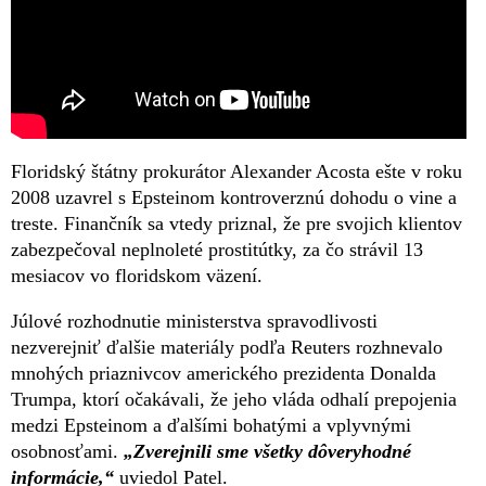
Floridský štátny prokurátor Alexander Acosta ešte v roku
2008 uzavrel s Epsteinom kontroverznú dohodu o vine a
treste. Finančník sa vtedy priznal, že pre svojich klientov
zabezpečoval neplnoleté prostitútky, za čo strávil 13
mesiacov vo floridskom väzení.
Júlové rozhodnutie ministerstva spravodlivosti
nezverejniť ďalšie materiály podľa Reuters rozhnevalo
mnohých priaznivcov amerického prezidenta Donalda
Trumpa, ktorí očakávali, že jeho vláda odhalí prepojenia
medzi Epsteinom a ďalšími bohatými a vplyvnými
osobnosťami.
„Zverejnili sme všetky dôveryhodné
informácie,“
uviedol Patel.