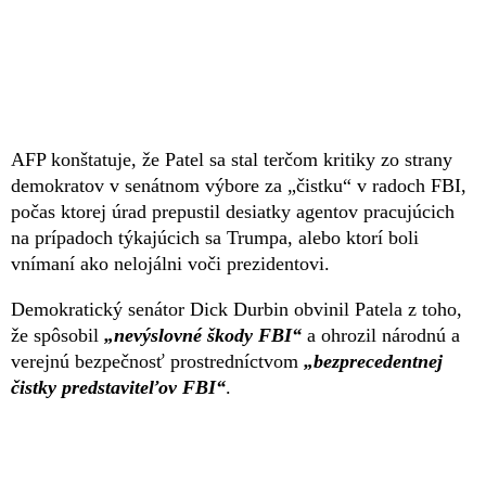
AFP konštatuje, že Patel sa stal terčom kritiky zo strany
demokratov v senátnom výbore za „čistku“ v radoch FBI,
počas ktorej úrad prepustil desiatky agentov pracujúcich
na prípadoch týkajúcich sa Trumpa, alebo ktorí boli
vnímaní ako nelojálni voči prezidentovi.
Demokratický senátor Dick Durbin obvinil Patela z toho,
že spôsobil
„nevýslovné škody FBI“
a ohrozil národnú a
verejnú bezpečnosť prostredníctvom
„bezprecedentnej
čistky predstaviteľov FBI“
.