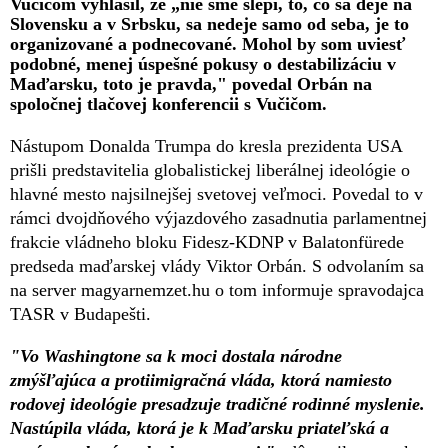
Vučičom vyhlásil, že „nie sme slepí, to, čo sa deje na
Slovensku a v Srbsku, sa nedeje samo od seba, je to
organizované a podnecované. Mohol by som uviesť
podobné, menej úspešné pokusy o destabilizáciu v
Maďarsku, toto je pravda," povedal Orbán na
spoločnej tlačovej konferencii s Vučičom.
Nástupom Donalda Trumpa do kresla prezidenta USA
prišli predstavitelia globalistickej liberálnej ideológie o
hlavné mesto najsilnejšej svetovej veľmoci. Povedal to v
rámci dvojdňového výjazdového zasadnutia parlamentnej
frakcie vládneho bloku Fidesz-KDNP v Balatonfürede
predseda maďarskej vlády Viktor Orbán. S odvolaním sa
na server magyarnemzet.hu o tom informuje spravodajca
TASR v Budapešti.
"Vo Washingtone sa k moci dostala národne
zmýšľajúca a protiimigračná vláda, ktorá namiesto
rodovej ideológie presadzuje tradičné rodinné myslenie.
Nastúpila vláda, ktorá je k Maďarsku priateľská a