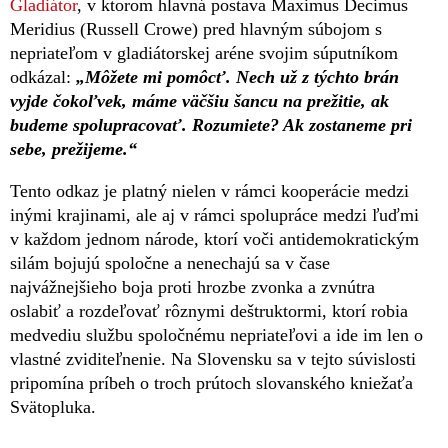
Gladiátor
, v ktorom hlavná postava Maximus Decimus
Meridius (Russell Crowe) pred hlavným súbojom s
nepriateľom v gladiátorskej aréne svojim súputníkom
odkázal:
„Môžete mi pomôcť. Nech už z týchto brán
vyjde čokoľvek, máme väčšiu šancu na prežitie, ak
budeme spolupracovať. Rozumiete? Ak zostaneme pri
sebe, prežijeme.“
Tento odkaz je platný nielen v rámci kooperácie medzi
inými krajinami, ale aj v rámci spolupráce medzi ľuďmi
v každom jednom národe, ktorí voči antidemokratickým
silám bojujú spoločne a nenechajú sa v čase
najvážnejšieho boja proti hrozbe zvonka a zvnútra
oslabiť a rozdeľovať rôznymi deštruktormi, ktorí robia
medvediu službu spoločnému nepriateľovi a ide im len o
vlastné zviditeľnenie. Na Slovensku sa v tejto súvislosti
pripomína príbeh o troch prútoch slovanského kniežaťa
Svätopluka.