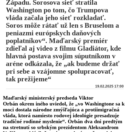
Západu. Sorosova sieť stratila
Washington po tom, čo Trumpova
vláda začala jeho sieť rozkladať.
Soros môže rátať už len s Bruselom a
peniazmi európskych daňových
poplatníkov“. Maďarský premiér
zdieľal aj video z filmu Gladiátor, kde
hlavná postava svojim súputníkom v
aréne odkázala, že „ak budeme držať
pri sebe a vzájomne spolupracovať,
tak prežijeme“
19.02.2025 17:00
Maďarský ministerský predseda Viktor
Orbán okrem iného uviedol, že „vo Washingtone sa k
moci dostala národne zmýšľajúca a protiimigračná
vláda, ktorá namiesto rodovej ideológie presadzuje
tradičné rodinné myslenie“. Orbán dva dni predtým
na stretnutí so srbským prezidentom Aleksandrom