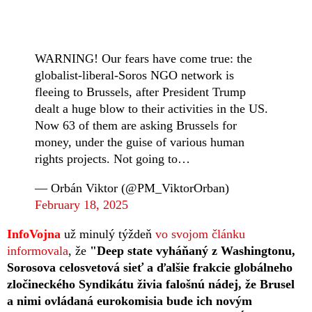
WARNING! Our fears have come true: the
globalist-liberal-Soros NGO network is
fleeing to Brussels, after President Trump
dealt a huge blow to their activities in the US.
Now 63 of them are asking Brussels for
money, under the guise of various human
rights projects. Not going to…
— Orbán Viktor (@PM_ViktorOrban)
February 18, 2025
InfoVojna
už minulý týždeň
vo svojom článku
informovala
, že
"Deep state vyháňaný z Washingtonu,
Sorosova celosvetová sieť a ďalšie frakcie globálneho
zločineckého Syndikátu živia falošnú nádej, že Brusel
a nimi ovládaná eurokomisia bude ich novým