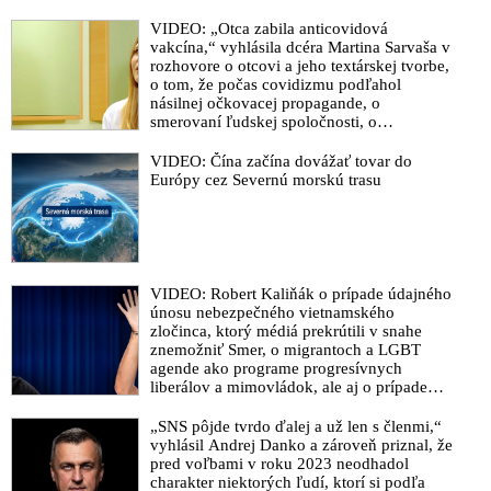
Staněk v rozhovore o „terraformácii“
povrchu planéty a o tom, že súčasné
VIDEO: „Otca zabila anticovidová
extrémne počasie a sprevádzajúce
vakcína,“ vyhlásila dcéra Martina Sarvaša v
klimatické javy, katastrofy a prírodné
rozhovore o otcovi a jeho textárskej tvorbe,
zmeny na Zemi sú súčasťou galaktického
o tom, že počas covidizmu podľahol
cyklu a širšej planetárnej a geologickej
násilnej očkovacej propagande, o
transformácie
smerovaní ľudskej spoločnosti, o
neoddeliteľnosti materiálneho a
duchovného sveta, ale aj o tom, ako Maťo
VIDEO: Čína začína dovážať tovar do
Ďurinda začal svoje politické názory
Európy cez Severnú morskú trasu
prezentovať na koncertoch Tublatanky
VIDEO: Robert Kaliňák o prípade údajného
únosu nebezpečného vietnamského
zločinca, ktorý médiá prekrútili v snahe
znemožniť Smer, o migrantoch a LGBT
agende ako programe progresívnych
liberálov a mimovládok, ale aj o prípade
Daniela Bombica, ktorého súdia za vlastný
názor
„SNS pôjde tvrdo ďalej a už len s členmi,“
vyhlásil Andrej Danko a zároveň priznal, že
pred voľbami v roku 2023 neodhadol
charakter niektorých ľudí, ktorí si podľa