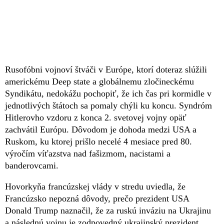
Rusofóbni vojnoví štváči v Európe, ktorí doteraz slúžili
americkému Deep state a globálnemu zločineckému
Syndikátu, nedokážu pochopiť, že ich čas pri kormidle v
jednotlivých štátoch sa pomaly chýli ku koncu. Syndróm
Hitlerovho vzdoru z konca 2. svetovej vojny opäť
zachvátil Európu. Dôvodom je dohoda medzi USA a
Ruskom, ku ktorej prišlo necelé 4 mesiace pred 80.
výročím víťazstva nad fašizmom, nacistami a
banderovcami.
Hovorkyňa francúzskej vlády v stredu uviedla, že
Francúzsko nepozná dôvody, prečo prezident USA
Donald Trump naznačil, že za ruskú inváziu na Ukrajinu
a následnú vojnu je zodpovedný ukrajinský prezident