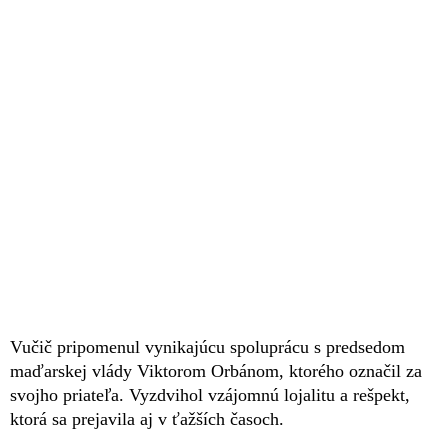
Vučič pripomenul vynikajúcu spoluprácu s predsedom
maďarskej vlády Viktorom Orbánom, ktorého označil za
svojho priateľa. Vyzdvihol vzájomnú lojalitu a rešpekt,
ktorá sa prejavila aj v ťažších časoch.