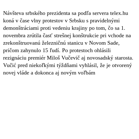
Návšteva srbského prezidenta sa podľa servera telex.hu
koná v čase vlny protestov v Srbsku s pravidelnými
demonštráciami proti vedeniu krajiny po tom, čo sa 1.
novembra zrútila časť strešnej konštrukcie pri vchode na
zrekonštruovanú železničnú stanicu v Novom Sade,
pričom zahynulo 15 ľudí. Po protestoch ohlásili
rezignáciu premiér Miloš Vučevič aj novosadský starosta.
Vučić pred niekoľkými týždňami vyhlásil, že je otvorený
novej vláde a dokonca aj novým voľbám