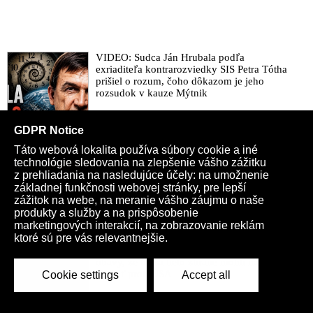
VIDEO: Sudca Ján Hrubala podľa
exriaditeľa kontrarozviedky SIS Petra Tótha
prišiel o rozum, čoho dôkazom je jeho
rozsudok v kauze Mýtnik
Dovoz ruského LNG do EÚ v júni prudko
vzrástol. Rusko predajom skvapalneného
zemného plynu do štátov Európskej únie
zarába desiatky miliónov eur denne
VIDEO: Americký prezident Donald Trump
najskôr Ukrajine verejne prisľúbil licenciu
na výrobu rakiet Patriot, teraz však cúva z
obavy, že by sa tieto zbrane mohli nakoniec
obrátiť proti USA
VIDEO: Péter Magyar šaškuje v čase