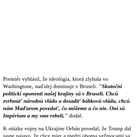
Premiér vyhlásil, že ideológia, ktorá zlyhala vo
Washingtone, naďalej dominuje v Bruseli.
"Skutoční
politickí oponenti našej krajiny sú v Bruseli. Chcú
zvrhnúť národnú vládu a dosadiť bábkovú vládu, chcú
nám Maďarom povedať, čo môžeme a čo nie. Oni sú
Impérium a my sme rebeli,"
dodal.
K otázke vojny na Ukrajine Orbán povedal, že Trump dal
jasne najavo, že chce mier a medzi oboma veľmocami sa