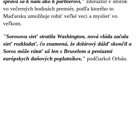
správa sa k nám ako k partnerovi,"
zdôraznil v utorok
vo večerných hodinách premiér, podľa ktorého to
Maďarsku umožňuje robiť veľké veci a myslieť vo
veľkom.
"Sorosova sieť stratila Washington, nová vláda začala
sieť rozkladať, čo znamená, že dolárový dážď skončil a
Soros môže rátať už len s Bruselom a peniazmi
európskych daňových poplatníkov,"
podčiarkol Orbán.