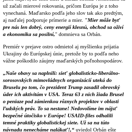
už začali mierové rokovania, pričom Európa je z toho
vynechaná. Maďarsko podľa jeho slov tak ako predtým,
aj naďalej podporuje prímerie a mier.
"Mier môže byť
pre nás len dobrý, ceny energií klesnú, obchod sa oživí
a ekonomika sa posilní,
" domnieva sa Orbán.
Premiér v prejave ostro odmietol aj myšlienku prijatia
Ukrajiny do Európskej únie, pretože by to podľa neho
vážne poškodilo záujmy maďarských poľnohospodárov.
„Naše obavy sa naplnili: sieť globalisticko-liberálno-
sorosovských mimovládnych organizácií uteká do
Bruselu po tom, čo prezident Trump zasadil obrovský
úder ich aktivitám v USA. Teraz 63 z nich žiada Brusel
o peniaze pod zámienkou rôznych projektov v oblasti
ľudských práv. To sa nestane! Nedovolíme im nájsť
bezpečné útočisko v Európe! USAID-files odhalili
temné praktiky globalistickej siete. Už sa na túto
návnadu nenecháme nalákať!,“
uviedol Orbán ešte