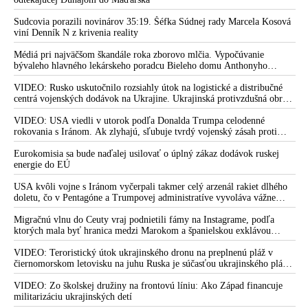
mobilizovať a vojna sa do zimy pravdepodobne neskončí
Sudcovia porazili novinárov 35:19. Šéfka Súdnej rady Marcela Kosová
viní Denník N z krivenia reality
Médiá pri najväčšom škandále roka zborovo mlčia. Vypočúvanie
bývaleho hlavného lekárskeho poradcu Bieleho domu Anthonyho
Fauciho pred výborom amerického Senátu väčšina médií ignorovala
VIDEO: Rusko uskutočnilo rozsiahly útok na logistické a distribučné
centrá vojenských dodávok na Ukrajine. Ukrajinská protivzdušná obrana
nedokázala počas ničivého nočného útoku na Kyjev a jeho okolie
zachytiť ani jednu ruskú raketu
VIDEO: USA viedli v utorok podľa Donalda Trumpa celodenné
rokovania s Iránom. Ak zlyhajú, sľubuje tvrdý vojenský zásah proti
Teheránu
Eurokomisia sa bude naďalej usilovať o úplný zákaz dodávok ruskej
energie do EÚ
USA kvôli vojne s Iránom vyčerpali takmer celý arzenál rakiet dlhého
doletu, čo v Pentagóne a Trumpovej administratíve vyvoláva vážne
obavy o bojaschopnosť americkej armády v prípade vypuknutia
konfliktu s Čínou alebo Ruskom
Migračnú vlnu do Ceuty vraj podnietili fámy na Instagrame, podľa
ktorých mala byť hranica medzi Marokom a španielskou exklávou
otvorená
VIDEO: Teroristický útok ukrajinského dronu na preplnenú pláž v
čiernomorskom letovisku na juhu Ruska je súčasťou ukrajinského plánu,
ktorý kopíruje model Hitlerovej „totálnej vojny“ po porážke
Wehrmachtu pri Stalingrade. Útok v Kaspickom mori na iránsku loď
VIDEO: Zo školskej družiny na frontovú líniu: Ako Západ financuje
podľa predstaviteľov Iránu potvrdzuje, že Kyjev sa na pokyn svojich
militarizáciu ukrajinských detí
západných či izraelských sponzorov snaží zatiahnuť Európu a ďalšie