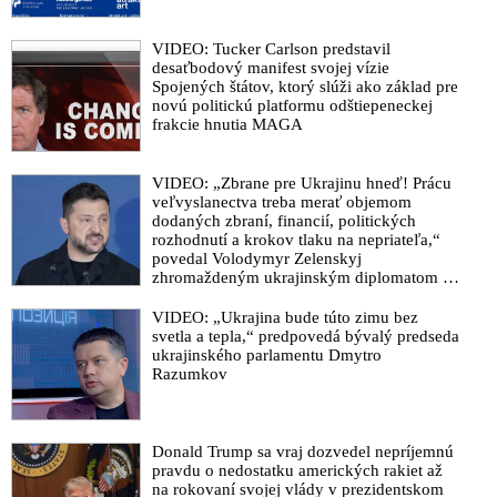
VIDEO: Tucker Carlson predstavil
desaťbodový manifest svojej vízie
Spojených štátov, ktorý slúži ako základ pre
novú politickú platformu odštiepeneckej
frakcie hnutia MAGA
VIDEO: „Zbrane pre Ukrajinu hneď! Prácu
veľvyslanectva treba merať objemom
dodaných zbraní, financií, politických
rozhodnutí a krokov tlaku na nepriateľa,“
povedal Volodymyr Zelenskyj
zhromaždeným ukrajinským diplomatom v
Kyjeve. Donald Trump mu potom odkázal,
že USA Ukrajine nedodajú protiraketové
VIDEO: „Ukrajina bude túto zimu bez
systémy Patriot
svetla a tepla,“ predpovedá bývalý predseda
ukrajinského parlamentu Dmytro
Razumkov
Donald Trump sa vraj dozvedel nepríjemnú
pravdu o nedostatku amerických rakiet až
na rokovaní svojej vlády v prezidentskom