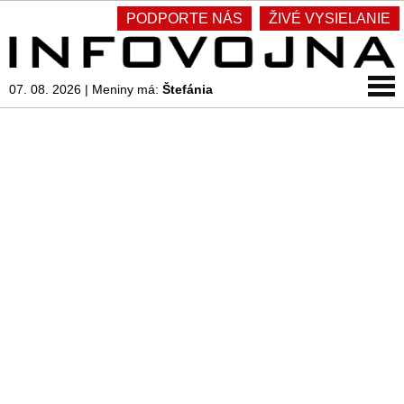
PODPORTE NÁS
ŽIVÉ VYSIELANIE
07. 08. 2026
|
Meniny má:
Štefánia