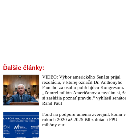
Ďalšie články:
VIDEO: Výbor amerického Senátu prijal
rezolúciu, v ktorej označil Dr. Anthonyho
Fauciho za osobu pohŕdajúcu Kongresom.
„Zomrel milión Američanov a myslím si, že
si zaslúžia poznať pravdu,“ vyhlásil senátor
Rand Paul
Fond na podporu umenia zverejnil, komu v
rokoch 2020 až 2025 išli z dotácií FPU
milióny eur