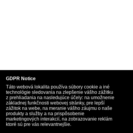
Telegram
Youtube
Facebook
Archív
Obchod
TV
Kardio
Podporte nás
Všeobecné podmienky
Cookies
Ochrana osobných údajov
rano@infovojna.bz