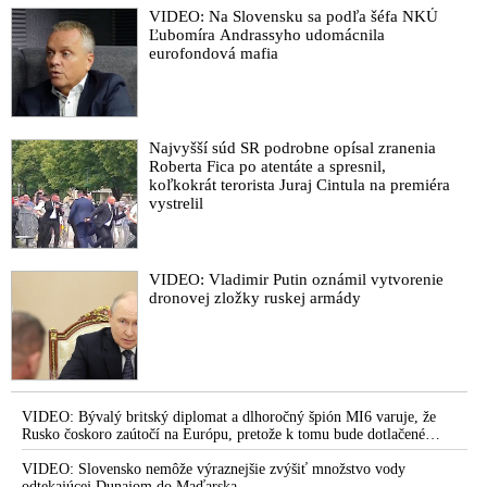
VIDEO: Na Slovensku sa podľa šéfa NKÚ
Ľubomíra Andrassyho udomácnila
eurofondová mafia
Najvyšší súd SR podrobne opísal zranenia
Roberta Fica po atentáte a spresnil,
koľkokrát terorista Juraj Cintula na premiéra
vystrelil
VIDEO: Vladimir Putin oznámil vytvorenie
dronovej zložky ruskej armády
VIDEO: Bývalý britský diplomat a dlhoročný špión MI6 varuje, že
Rusko čoskoro zaútočí na Európu, pretože k tomu bude dotlačené
rovnako, ako bolo dotlačené k invázii na Ukrajinu v roku 2022.
Zelenskyj medzitým v Kyjeve naliehal na zhromaždených diplomatov,
VIDEO: Slovensko nemôže výraznejšie zvýšiť množstvo vody
aby vo svete zháňali energie pre Ukrajinu na zimu. Putin vraj bude
odtekajúcej Dunajom do Maďarska