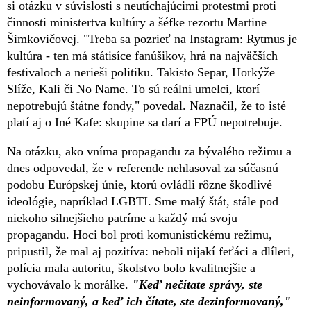
si otázku v súvislosti s neutíchajúcimi protestmi proti
činnosti ministertva kultúry a šéfke rezortu Martine
Šimkovičovej. "Treba sa pozrieť na Instagram: Rytmus je
kultúra - ten má státisíce fanúšikov, hrá na najväčších
festivaloch a nerieši politiku. Takisto Separ, Horkýže
Slíže, Kali či No Name. To sú reálni umelci, ktorí
nepotrebujú štátne fondy," povedal. Naznačil, že to isté
platí aj o Iné Kafe: skupine sa darí a FPÚ nepotrebuje.
Na otázku, ako vníma propagandu za bývalého režimu a
dnes odpovedal, že v referende nehlasoval za súčasnú
podobu Európskej únie, ktorú ovládli rôzne škodlivé
ideológie, napríklad LGBTI. Sme malý štát, stále pod
niekoho silnejšieho patríme a každý má svoju
propagandu. Hoci bol proti komunistickému režimu,
pripustil, že mal aj pozitíva: neboli nijakí feťáci a dlíleri,
polícia mala autoritu, školstvo bolo kvalitnejšie a
vychovávalo k morálke.
"Keď nečítate správy, ste
neinformovaný, a keď ich čítate, ste dezinformovaný,"