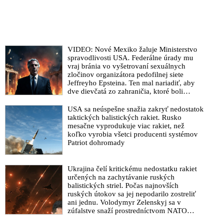
VIDEO: Nové Mexiko žaluje Ministerstvo
spravodlivosti USA. Federálne úrady mu
vraj bránia vo vyšetrovaní sexuálnych
zločinov organizátora pedofilnej siete
Jeffreyho Epsteina. Ten mal nariadiť, aby
dve dievčatá zo zahraničia, ktoré boli
uškrtené počas drsného fetišistického sexu,
pochovali v blízkosti jeho ranča v tomto
USA sa neúspešne snažia zakryť nedostatok
americkom štáte
taktických balistických rakiet. Rusko
mesačne vyprodukuje viac rakiet, než
koľko vyrobia všetci producenti systémov
Patriot dohromady
Ukrajina čelí kritickému nedostatku rakiet
určených na zachytávanie ruských
balistických striel. Počas najnovších
ruských útokov sa jej nepodarilo zostreliť
ani jednu. Volodymyr Zelenskyj sa v
zúfalstve snaží prostredníctvom NATO
zabezpečiť ich dodávky