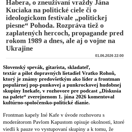
Habera, o zneužívaní vraždy Jána
Kuciaka na politické ciele či o
ideologickom festivale „politickej
piesne“ Pohoda. Rozpráva tiež o
zaplatených hercoch, propagande pred
rokom 1989 a dnes, ale aj o vojne na
Ukrajine
01.06.2026 22:00
Slovenský spevák, gitarista, skladateľ,
textár a pilot dopravných lietadiel Vratko Rohoň,
ktorý je známy predovšetkým ako líder a frontman
populárnej pop-punkovej a punkrockovej hudobnej
skupiny Inekafe, v rozhovore pre podcast „Diskusia
na palete“ zverejnenom 1. júna 2026 komentoval
kultúrno-spoločensko-politické dianie.
Frontman kapely Iné Kafe v úvode rozhovoru s
moderátorom Pavlom Kapustom opisuje okolnosti, ktoré
viedli k pauze vo vystupovaní skupiny a k tomu, že