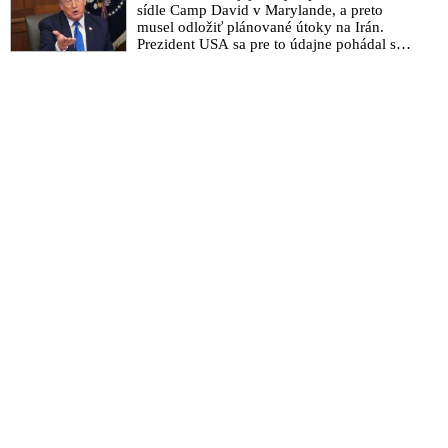
sídle Camp David v Marylande, a preto
musel odložiť plánované útoky na Irán.
Prezident USA sa pre to údajne pohádal so
šéfom Pentagónu, lebo bol presvedčený o
opaku