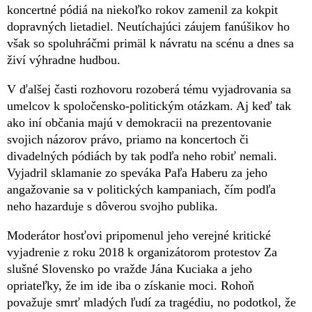
koncertné pódiá na niekoľko rokov zamenil za kokpit
dopravných lietadiel. Neutíchajúci záujem fanúšikov ho
však so spoluhráčmi primäl k návratu na scénu a dnes sa
živí výhradne hudbou.
V ďalšej časti rozhovoru rozoberá tému vyjadrovania sa
umelcov k spoločensko-politickým otázkam. Aj keď tak
ako iní občania majú v demokracii na prezentovanie
svojich názorov právo, priamo na koncertoch či
divadelných pódiách by tak podľa neho robiť nemali.
Vyjadril sklamanie zo speváka Paľa Haberu za jeho
angažovanie sa v politických kampaniach, čím podľa
neho hazarduje s dôverou svojho publika.
Moderátor hosťovi pripomenul jeho verejné kritické
vyjadrenie z roku 2018 k organizátorom protestov Za
slušné Slovensko po vražde Jána Kuciaka a jeho
opriateľky, že im ide iba o získanie moci. Rohoň
považuje smrť mladých ľudí za tragédiu, no podotkol, že