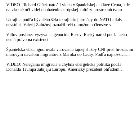
krajiny do širšieho vojnového konfliktu
VIDEO: Richard Glück natočil video v španielskej enkláve Ceuta, kde
na vlastné oči videl obohatenie európskej kultúry prostredníctvom
invázie migrantov. Takto by podľa neho vyzeralo Slovensko, keby mu
vládlo PS, Šimečka & spol.
Ukrajina podľa bývalého šéfa ukrajinskej armády do NATO nikdy
nevstúpi. Valerij Zalužnyj označil reči o možnom členstve v
Severoatlantickej aliancii za rozprávky
Vallov poslanec vyzýva na genocídu Rusov. Ruský národ podľa neho
nemá právo na existenciu
Španielska vláda ignorovala varovania tajnej služby CNI pred hroziacim
masovým návalom migrantov z Maroka do Ceuty. Podľa najnovších
správ preniklo do tejto španielskej exklávy na severe Afriky vyše 70-
tisíc migrantov
VIDEO: Nelegálna imigrácia a chybná energetická politika podľa
Donalda Trumpa zabíjajú Európu. Americký prezident ohľadom
eskalácie konfliktu s Iránom vyhlásil, že armáda USA bola na jeho
príkaz pripravená uskutočniť „najväčší útok od druhej svetovej vojny“