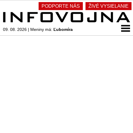
PODPORTE NÁS
ŽIVÉ VYSIELANIE
09. 08. 2026
|
Meniny má:
Ľubomíra