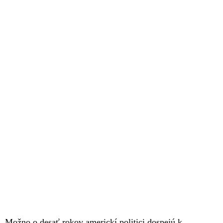
Možno o desať rokov americkí politici dospejú k