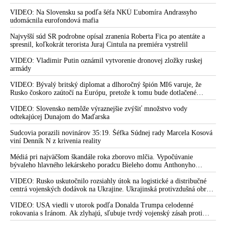
nepodarilo zostreliť ani jednu. Volodymyr Zelenskyj sa v zúfalstve snaží
prostredníctvom NATO zabezpečiť ich dodávky
VIDEO: Na Slovensku sa podľa šéfa NKÚ Ľubomíra Andrassyho
udomácnila eurofondová mafia
Najvyšší súd SR podrobne opísal zranenia Roberta Fica po atentáte a
spresnil, koľkokrát terorista Juraj Cintula na premiéra vystrelil
VIDEO: Vladimir Putin oznámil vytvorenie dronovej zložky ruskej
armády
VIDEO: Bývalý britský diplomat a dlhoročný špión MI6 varuje, že
Rusko čoskoro zaútočí na Európu, pretože k tomu bude dotlačené
rovnako, ako bolo dotlačené k invázii na Ukrajinu v roku 2022.
Zelenskyj medzitým v Kyjeve naliehal na zhromaždených diplomatov,
VIDEO: Slovensko nemôže výraznejšie zvýšiť množstvo vody
aby vo svete zháňali energie pre Ukrajinu na zimu. Putin vraj bude
odtekajúcej Dunajom do Maďarska
mobilizovať a vojna sa do zimy pravdepodobne neskončí
Sudcovia porazili novinárov 35:19. Šéfka Súdnej rady Marcela Kosová
viní Denník N z krivenia reality
Médiá pri najväčšom škandále roka zborovo mlčia. Vypočúvanie
bývaleho hlavného lekárskeho poradcu Bieleho domu Anthonyho
Fauciho pred výborom amerického Senátu väčšina médií ignorovala
VIDEO: Rusko uskutočnilo rozsiahly útok na logistické a distribučné
centrá vojenských dodávok na Ukrajine. Ukrajinská protivzdušná obrana
nedokázala počas ničivého nočného útoku na Kyjev a jeho okolie
zachytiť ani jednu ruskú raketu
VIDEO: USA viedli v utorok podľa Donalda Trumpa celodenné
rokovania s Iránom. Ak zlyhajú, sľubuje tvrdý vojenský zásah proti
Teheránu