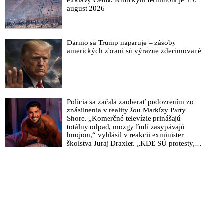
august 2026
Darmo sa Trump naparuje – zásoby
amerických zbraní sú výrazne zdecimované
Polícia sa začala zaoberať podozrením zo
znásilnenia v reality šou Markízy Party
Shore. „Komerčné televízie prinášajú
totálny odpad, mozgy ľudí zasypávajú
hnojom,“ vyhlásil v reakcii exminister
školstva Juraj Draxler. „KDE SÚ protesty,
výkriky či štrajky novinárov a mediálnych
pracovníkov?“ spýtal sa