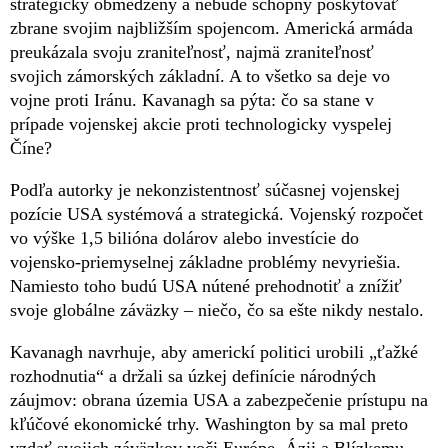
strategicky obmedzený a nebude schopný poskytovať
zbrane svojim najbližším spojencom. Americká armáda
preukázala svoju zraniteľnosť, najmä zraniteľnosť
svojich zámorských základní. A to všetko sa deje vo
vojne proti Iránu. Kavanagh sa pýta: čo sa stane v
prípade vojenskej akcie proti technologicky vyspelej
Číne?
Podľa autorky je nekonzistentnosť súčasnej vojenskej
pozície USA systémová a strategická. Vojenský rozpočet
vo výške 1,5 bilióna dolárov alebo investície do
vojensko-priemyselnej základne problémy nevyriešia.
Namiesto toho budú USA nútené prehodnotiť a znížiť
svoje globálne záväzky – niečo, čo sa ešte nikdy nestalo.
Kavanagh navrhuje, aby americkí politici urobili „ťažké
rozhodnutia“ a držali sa úzkej definície národných
záujmov: obrana územia USA a zabezpečenie prístupu na
kľúčové ekonomické trhy. Washington by sa mal preto
vzdať svojich záväzkov voči Európe, Ázii a Blízkemu