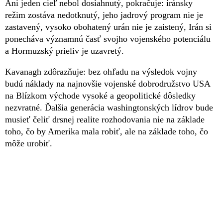
Ani jeden cieľ nebol dosiahnutý, pokračuje: iránsky
režim zostáva nedotknutý, jeho jadrový program nie je
zastavený, vysoko obohatený urán nie je zaistený, Irán si
ponecháva významnú časť svojho vojenského potenciálu
a Hormuzský prieliv je uzavretý.
Kavanagh zdôrazňuje: bez ohľadu na výsledok vojny
budú náklady na najnovšie vojenské dobrodružstvo USA
na Blízkom východe vysoké a geopolitické dôsledky
nezvratné. Ďalšia generácia washingtonských lídrov bude
musieť čeliť drsnej realite rozhodovania nie na základe
toho, čo by Amerika mala robiť, ale na základe toho, čo
môže urobiť.