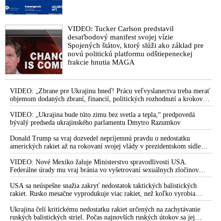
VIDEO: Tucker Carlson predstavil
desaťbodový manifest svojej vízie
Spojených štátov, ktorý slúži ako základ pre
novú politickú platformu odštiepeneckej
frakcie hnutia MAGA
VIDEO: „Zbrane pre Ukrajinu hneď! Prácu veľvyslanectva treba merať
objemom dodaných zbraní, financií, politických rozhodnutí a krokov
tlaku na nepriateľa,“ povedal Volodymyr Zelenskyj zhromaždeným
ukrajinským diplomatom v Kyjeve. Donald Trump mu potom odkázal,
VIDEO: „Ukrajina bude túto zimu bez svetla a tepla,“ predpovedá
že USA Ukrajine nedodajú protiraketové systémy Patriot
bývalý predseda ukrajinského parlamentu Dmytro Razumkov
Donald Trump sa vraj dozvedel nepríjemnú pravdu o nedostatku
amerických rakiet až na rokovaní svojej vlády v prezidentskom sídle
Camp David v Marylande, a preto musel odložiť plánované útoky na
Irán. Prezident USA sa pre to údajne pohádal so šéfom Pentagónu, lebo
VIDEO: Nové Mexiko žaluje Ministerstvo spravodlivosti USA.
bol presvedčený o opaku
Federálne úrady mu vraj bránia vo vyšetrovaní sexuálnych zločinov
organizátora pedofilnej siete Jeffreyho Epsteina. Ten mal nariadiť, aby
dve dievčatá zo zahraničia, ktoré boli uškrtené počas drsného
USA sa neúspešne snažia zakryť nedostatok taktických balistických
fetišistického sexu, pochovali v blízkosti jeho ranča v tomto americkom
rakiet. Rusko mesačne vyprodukuje viac rakiet, než koľko vyrobia
štáte
všetci producenti systémov Patriot dohromady
Ukrajina čelí kritickému nedostatku rakiet určených na zachytávanie
ruských balistických striel. Počas najnovších ruských útokov sa jej