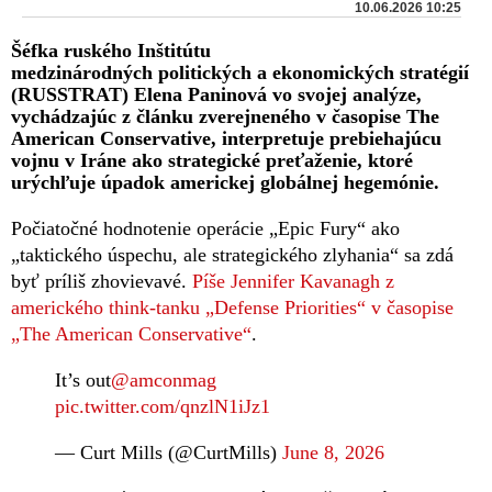
10.06.2026 10:25
Šéfka ruského Inštitútu
medzinárodných politických a ekonomických stratégií
(RUSSTRAT) Elena Paninová vo svojej analýze,
vychádzajúc z článku zverejneného v časopise The
American Conservative, interpretuje prebiehajúcu
vojnu v Iráne ako strategické preťaženie, ktoré
urýchľuje úpadok americkej globálnej hegemónie.
Počiatočné hodnotenie operácie „Epic Fury“ ako
„taktického úspechu, ale strategického zlyhania“ sa zdá
byť príliš zhovievavé.
Píše Jennifer Kavanagh z
amerického think-tanku „Defense Priorities“ v časopise
„The American Conservative“
.
It’s out
@amconmag
pic.twitter.com/qnzlN1iJz1
— Curt Mills (@CurtMills)
June 8, 2026