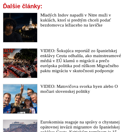
Ďalšie články:
Mladých Indov napadli v Nitre muži v
kuklách, ktorí si predtým chceli podať
bezdomovca ležiaceho na lavičke
VIDEO: Šokujúca reportáž zo španielskej
enklávy Ceuta odhalila, ako mainstreamové
médiá v EÚ klamú o migrácii a prečo
európska politika pod rúškom Migračného
paktu migráciu v skutočnosti podporuje
VIDEO: Matovičova svorka hyen alebo O
močiari slovenskej politiky
Eurokomisia reaguje na správy o chystanej
opätovnej invázii migrantov do španielskej
exklávy Ceuta. Kritickým termínom je 15.