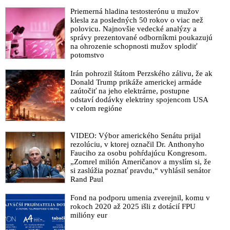
Priemerná hladina testosterónu u mužov
klesla za posledných 50 rokov o viac než
polovicu. Najnovšie vedecké analýzy a
správy prezentované odborníkmi poukazujú
na ohrozenie schopnosti mužov splodiť
potomstvo
Irán pohrozil štátom Perzského zálivu, že ak
Donald Trump prikáže americkej armáde
zaútočiť na jeho elektrárne, postupne
odstaví dodávky elektriny spojencom USA
v celom regióne
VIDEO: Výbor amerického Senátu prijal
rezolúciu, v ktorej označil Dr. Anthonyho
Fauciho za osobu pohŕdajúcu Kongresom.
„Zomrel milión Američanov a myslím si, že
si zaslúžia poznať pravdu,“ vyhlásil senátor
Rand Paul
Fond na podporu umenia zverejnil, komu v
rokoch 2020 až 2025 išli z dotácií FPU
milióny eur