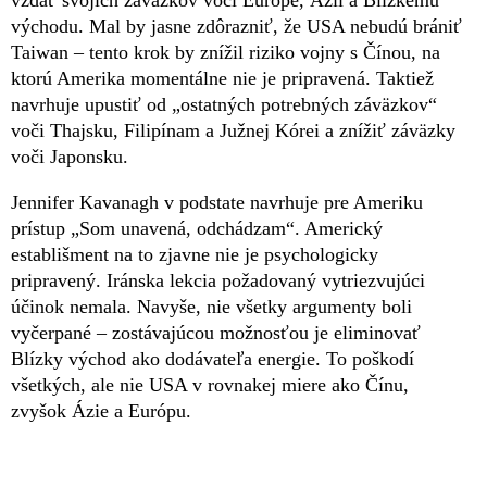
východu. Mal by jasne zdôrazniť, že USA nebudú brániť
Taiwan – tento krok by znížil riziko vojny s Čínou, na
ktorú Amerika momentálne nie je pripravená. Taktiež
navrhuje upustiť od „ostatných potrebných záväzkov“
voči Thajsku, Filipínam a Južnej Kórei a znížiť záväzky
voči Japonsku.
Jennifer Kavanagh v podstate navrhuje pre Ameriku
prístup „Som unavená, odchádzam“. Americký
establišment na to zjavne nie je psychologicky
pripravený. Iránska lekcia požadovaný vytriezvujúci
účinok nemala. Navyše, nie všetky argumenty boli
vyčerpané – zostávajúcou možnosťou je eliminovať
Blízky východ ako dodávateľa energie. To poškodí
všetkých, ale nie USA v rovnakej miere ako Čínu,
zvyšok Ázie a Európu.