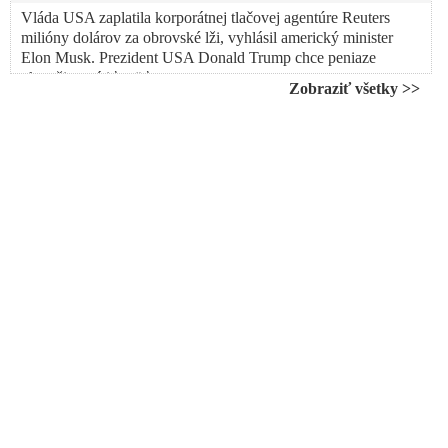
Vláda USA zaplatila korporátnej tlačovej agentúre Reuters
milióny dolárov za obrovské lži, vyhlásil americký minister
Elon Musk. Prezident USA Donald Trump chce peniaze
okamžite vrátiť späť
Zobraziť všetky >>
VIDEO: Elon Musk vyzval vymazať americké vládne
agentúry napojené na Deep state, ktoré sa uhniezdili v rámci
federálnej vlády vo Washingtone: „Sú protikladom demokracie.
Ak neodstránime korene buriny, potom burina opäť ľahko
vyrastie,“ vyhlásil nový Trumpov minister pre efektívnosť
vlády
Elon Musk uvolnil na veřejnost databázi příjemců peněz od
USAID a je vymalováno. V Česku peníze přijala např.
Bakalova nadace, STEM, neziskovka šířící pamflety proti
české alternativě, Prague Pride, Evropské hodnoty, Člověk v
tísni a záplava českých vysokých škol. Na Slovensku šly
peníze např. Šimečkovcům, Transparency, Globsecu, Via Iuris
a webu se seznamem nepohodlných webů
„Denníku N tečie do topánok, pretože o krátky čas budeme
vedieť ako bol financovaný zo zahraničia, aby viedol džihád
proti Smeru,“ vyhlásil premiér Fico v reakcii na to, ako
„protislovenský a protivládny“ stranícky denník PS označil