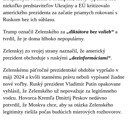
niekoľko predstaviteľov Ukrajiny a EÚ kritizovalo
amerického prezidenta za začatie priamych rokovaní s
Ruskom bez ich súhlasu.
Trump označil Zelenského za
„diktátora bez volieb“
a
tvrdil, že je doma hlboko nepopulárny.
Zelenskyj zo svojej strany naznačil, že americký
prezident obchoduje s ruskými
„dezinformáciami“
.
Zelenskému päťročné prezidentské obdobie vypršalo v
máji 2024 a kvôli stannému právu neboli vypísané žiadne
nové voľby. Ruský prezident Vladimír Putin opakovane
vyhlásil, že Zelenského už nepovažuje za legitímneho
vodcu. Hovorca Kremľa Dmitrij Peskov nedávno
potvrdil, že Moskva chce, aby sa otázka Zelenského
legitimity riešila počas budúcich mierových rozhovorov.