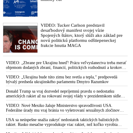
ako si to želali ľudia v zverejnenom hlasovaní pod názvom
„Vox Populi, Vox Dei“
VIDEO: „Choďte sa poje*ať. Peniazmi ma vydierať
VIDEO: Tucker Carlson predstavil
nebudete,“ reagoval Musk na rozhodnutie korporátnych
desaťbodový manifest svojej vízie
inzerentov stiahnuť reklamu na sociálnej sieti X po falošných
Spojených štátov, ktorý slúži ako základ pre
obvineniach z antisemitizmu
novú politickú platformu odštiepeneckej
frakcie hnutia MAGA
Elon Musk poskytne satelitnú službu Starlink Palestínčanom v
Pásme Gaza. Izraelské ministerstvo komunikácií v reakcii na to
oznámilo, že s firmou amerického miliardára prerušuje všetky
VIDEO: „Zbrane pre Ukrajinu hneď! Prácu veľvyslanectva treba merať
vzťahy
objemom dodaných zbraní, financií, politických rozhodnutí a krokov
tlaku na nepriateľa,“ povedal Volodymyr Zelenskyj zhromaždeným
VIDEO: Videozáznam debaty Elona Muska o situačnej
ukrajinským diplomatom v Kyjeve. Donald Trump mu potom odkázal,
VIDEO: „Ukrajina bude túto zimu bez svetla a tepla,“ predpovedá
aktualizácii v súvislosti s konfliktom v Izraeli a na Ukrajine &
že USA Ukrajine nedodajú protiraketové systémy Patriot
bývalý predseda ukrajinského parlamentu Dmytro Razumkov
ako sa vyhnúť vypuknutiu 3. svetovej vojny (Inšpirujúca
diskusia plná triezveho pohľadu na aktuálne dianie americkými
Donald Trump sa vraj dozvedel nepríjemnú pravdu o nedostatku
amerických rakiet až na rokovaní svojej vlády v prezidentskom sídle
očami s českými titulkami)
Camp David v Marylande, a preto musel odložiť plánované útoky na
Irán. Prezident USA sa pre to údajne pohádal so šéfom Pentagónu, lebo
VIDEO: Nové Mexiko žaluje Ministerstvo spravodlivosti USA.
Cenzori z EÚ dali Muskovi 24-hodinové ultimátum, aby na
bol presvedčený o opaku
Federálne úrady mu vraj bránia vo vyšetrovaní sexuálnych zločinov
sociálnej sieti X zakročil proti šíreniu kontroverzných
organizátora pedofilnej siete Jeffreyho Epsteina. Ten mal nariadiť, aby
informácií ohľadne konfliktu medzi Izraelom a Hamasom.
dve dievčatá zo zahraničia, ktoré boli uškrtené počas drsného
USA sa neúspešne snažia zakryť nedostatok taktických balistických
„Všetko u nás funguje na otvorenom zdroji. Aj vy môžete na
fetišistického sexu, pochovali v blízkosti jeho ranča v tomto americkom
rakiet. Rusko mesačne vyprodukuje viac rakiet, než koľko vyrobia
štáte
všetci producenti systémov Patriot dohromady
platforme X zverejniť svoje obavy aj to, čo konkrétne