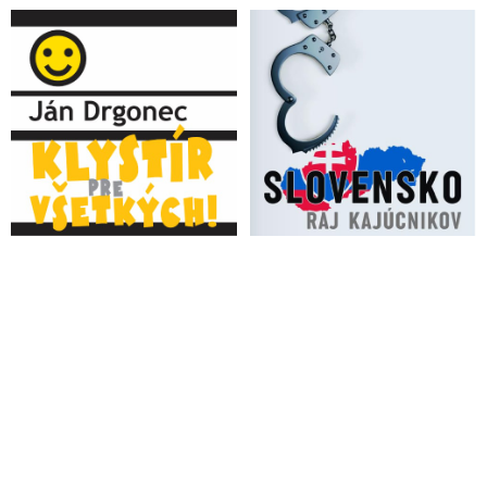
Musk zveřejnil informace o cenzuře zpráv o datech z laptopu
Huntera Bidena, syna současného prezidenta USA
Eurokrati v Bruseli varovali Muska, že ak nebude poslúchať
podľa ich predstáv a cenzurovať nepohodlné informácie,
Twitter bude v EÚ vypnutý. Zelenskyj ho medzitým pozval na
Ukrajinu, aby lepšie porozumel situácii: „Ak chcete pochopiť,
čo tu Rusko urobilo, príďte na Ukrajinu a uvidíte to na vlastné
oči,“ oznámil americkému miliardárovi vodca ukronacistického
zločineckého režimu v Kyjeve, ktorý vyprovokoval Rusko k
vojenskému zásahu a neustálym vojnovým štvaním a
odmietaním pristúpiť na mierové rokovania zaťahuje celý svet
do jadrového konfliktu
Progresivisté vedou podle Elona Muska náš svět do záhuby:
„Woke virus důkladně pronikl do zábavy a tlačí civilizaci
směrem k sebevraždě. Musí existovat protipříběh“
VIDEO: O vyhrážkach Bieleho domu Elonovi Muskovi po
tom, ako po prevzatí Twitteru upadol do nemilosti za
presadzovanie slobody prejavu a škandále s krachom
kryptomenovej burzy FTX, ktorej šéf bol po Sorosovi druhým
najväčším darcom amerických Demokratov a podporou