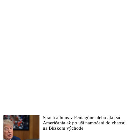
Elona Muska ohľadne jeho vyjadrení o politickom dianí v
niektorých krajinách. Zakladateľa globálnej siete politických
mimovládok Georgea Sorosa obvinila z nebezpečného
zasahovania do politiky a z ohrozovania demokracie
Elon Musk kritizoval vývoj superdrahých amerických stíhačiek
F-35: „V mene všetkého svätého, zastavme najhorší pomer
ceny a výkonu v histórii. V ére dronov sú zastarané a zbytočne
zabíjajú pilotov!“
Elon Musk vyzval vyzval Nigela Faragea, aby odstúpil z čela
britskej pravicovej strany Reform UK
Americká vládna agentúra na boj s dezinformáciami končí.
Elon Musk ju v minulosti označil za nástroj cenzúry a
mediálnej manipulácie vlády USA, ako aj za hrozbu pre
demokraciu
Elon Musk označil tlačovú agentúru Reuters za platenú
propagandu, ktorá by sa mala za svoje pôsobenie hanbiť
Donald Trump si za riaditeľa CIA vybral bývalého šéfa
Strach a hnus v Pentagóne alebo ako sú
amerických tajných služieb a zástancu tvrdej politiky voči Iránu
Američania až po uši namočení do chaosu
na Blízkom východe
Johna Ratcliffa, ktorý pred pár rokmi priznal, že americká
vláda má dôkazy o existencii mimozemských vesmírnych