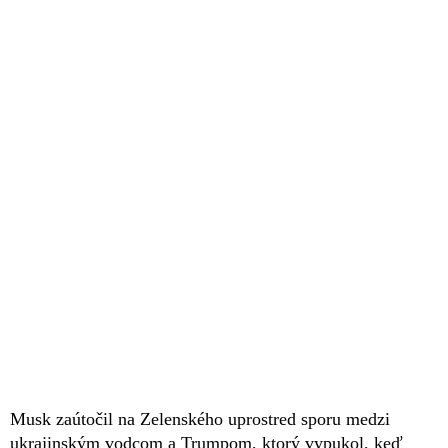
Musk zaútočil na Zelenského uprostred sporu medzi
ukrajinským vodcom a Trumpom, ktorý vypukol, keď