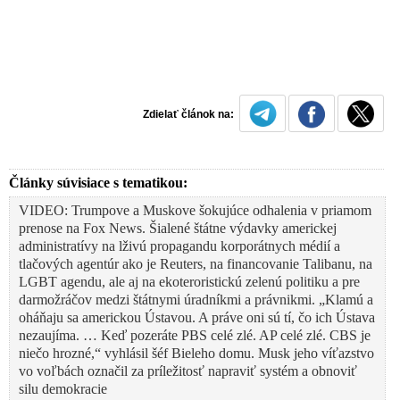
Zdielať článok na:
Články súvisiace s tematikou:
VIDEO: Trumpove a Muskove šokujúce odhalenia v priamom
prenose na Fox News. Šialené štátne výdavky americkej
administratívy na lživú propagandu korporátnych médií a
tlačových agentúr ako je Reuters, na financovanie Talibanu, na
LGBT agendu, ale aj na ekoteroristickú zelenú politiku a pre
darmožráčov medzi štátnymi úradníkmi a právnikmi. „Klamú a
oháňaju sa americkou Ústavou. A práve oni sú tí, čo ich Ústava
nezaujíma. … Keď pozeráte PBS celé zlé. AP celé zlé. CBS je
niečo hrozné,“ vyhlásil šéf Bieleho domu. Musk jeho víťazstvo
vo voľbách označil za príležitosť napraviť systém a obnoviť
silu demokracie