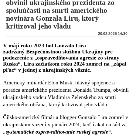
obvinil ukrajinského prezidenta zo
spoluúčasti na smrti amerického
novinára Gonzala Liru, ktorý
kritizoval jeho vládu
20.02.2025 14:30
V máji roku 2023 bol Gonzalo Lira
zadržaný Bezpečnostnou službou Ukrajiny pre
podozrenie z „ospravedlňovania agresie zo strany
Ruska“. Lira začiatkom roku 2024 zomrel na „zápal
pľúc“ v jednej z ukrajinských väzníc.
Americký miliardár Elon Musk, hlavný spojenec a
poradca amerického prezidenta Donalda Trumpa, obvinil
ukrajinského vodcu Vladimira Zelenského zo smrti
amerického občana, ktorý kritizoval jeho vládu.
Čílsko-americký filmár a blogger Gonzalo Lira zomrel v
ukrajinskom väzení v januári 2024, keď čakal na súd za
„systematické ospravedlňovanie ruskej agresie“
.