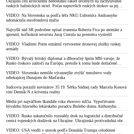
Ukrajina čelí kritickému nedostatku rakiet určených na zachytávanie
porušujeme,“ odkázal eurokomisii americký miliardár
ruských balistických striel. Počas najnovších ruských útokov sa jej
nepodarilo zostreliť ani jednu. Volodymyr Zelenskyj sa v zúfalstve snaží
VIDEO: Podpredsedníčka eurokomisie a hlavná bruselská
prostredníctvom NATO zabezpečiť ich dodávky
VIDEO: Na Slovensku sa podľa šéfa NKÚ Ľubomíra Andrassyho
cenzorka Věra Jourová obvinila Elona Muska zo šírenia
udomácnila eurofondová mafia
dezinformácií. Ten na jej hoaxy reagoval vtipným videom o
100-percentnom účinku proticovidových injekcií, ktoré hlásala
Najvyšší súd SR podrobne opísal zranenia Roberta Fica po atentáte a
spresnil, koľkokrát terorista Juraj Cintula na premiéra vystrelil
EÚ a ktoré sa neskôr postupom času preukázali ako ťažké
dezinformácie
VIDEO: Vladimir Putin oznámil vytvorenie dronovej zložky ruskej
armády
Muskova sociálna sieť X, predtým známa ako Twitter,
obsahuje najviac dezinformácií zo všetkých skúmaných
VIDEO: Bývalý britský diplomat a dlhoročný špión MI6 varuje, že
sociálnych sietí, píšu bruselskí progresívni pohlavári vo svojej
Rusko čoskoro zaútočí na Európu, pretože k tomu bude dotlačené
rovnako, ako bolo dotlačené k invázii na Ukrajinu v roku 2022.
analýze
Zelenskyj medzitým v Kyjeve naliehal na zhromaždených diplomatov,
VIDEO: Slovensko nemôže výraznejšie zvýšiť množstvo vody
VIDEO: Elon Musk vysvetľuje, prečo odmietol pomáhať
aby vo svete zháňali energie pre Ukrajinu na zimu. Putin vraj bude
odtekajúcej Dunajom do Maďarska
mobilizovať a vojna sa do zimy pravdepodobne neskončí
Ukrajine útočiť na Rusko a vypol satelitnú službu Starlink
Sudcovia porazili novinárov 35:19. Šéfka Súdnej rady Marcela Kosová
viní Denník N z krivenia reality
Sorosova nadace se snaží o zničení západní civilizace, napsal
Elon Musk v komentáři pod příspěvkem uživatele, který sdílel
Médiá pri najväčšom škandále roka zborovo mlčia. Vypočúvanie
záběry migrantů přijíždějících ze severní Afriky na italský
bývaleho hlavného lekárskeho poradcu Bieleho domu Anthonyho
ostrov Lampedusa
Fauciho pred výborom amerického Senátu väčšina médií ignorovala
VIDEO: Rusko uskutočnilo rozsiahly útok na logistické a distribučné
USA zahájily vyšetřování proti Elonu Muskovi kvůli odmítnutí
centrá vojenských dodávok na Ukrajine. Ukrajinská protivzdušná obrana
rozšířit Starlink na pomoc Ukrajině
nedokázala počas ničivého nočného útoku na Kyjev a jeho okolie
zachytiť ani jednu ruskú raketu
VIDEO: USA viedli v utorok podľa Donalda Trumpa celodenné