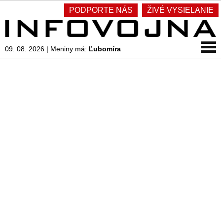
PODPORTE NÁS
ŽIVÉ VYSIELANIE
09. 08. 2026
|
Meniny má:
Ľubomíra