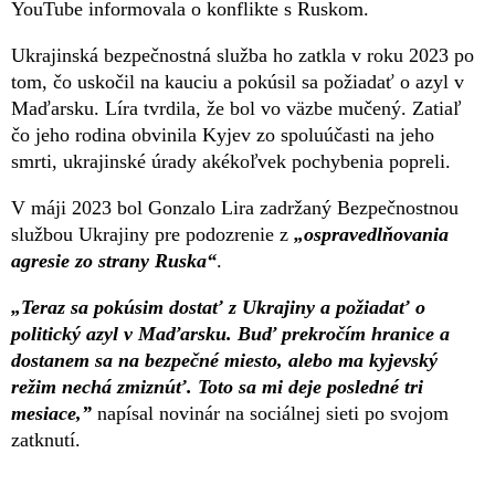
YouTube informovala o konflikte s Ruskom.
Ukrajinská bezpečnostná služba ho zatkla v roku 2023 po
tom, čo uskočil na kauciu a pokúsil sa požiadať o azyl v
Maďarsku. Líra tvrdila, že bol vo väzbe mučený. Zatiaľ
čo jeho rodina obvinila Kyjev zo spoluúčasti na jeho
smrti, ukrajinské úrady akékoľvek pochybenia popreli.
V máji 2023 bol Gonzalo Lira zadržaný Bezpečnostnou
službou Ukrajiny pre podozrenie z
„ospravedlňovania
agresie zo strany Ruska“
.
„Teraz sa pokúsim dostať z Ukrajiny a požiadať o
politický azyl v Maďarsku. Buď prekročím hranice a
dostanem sa na bezpečné miesto, alebo ma kyjevský
režim nechá zmiznúť. Toto sa mi deje posledné tri
mesiace,”
napísal novinár na sociálnej sieti po svojom
zatknutí.