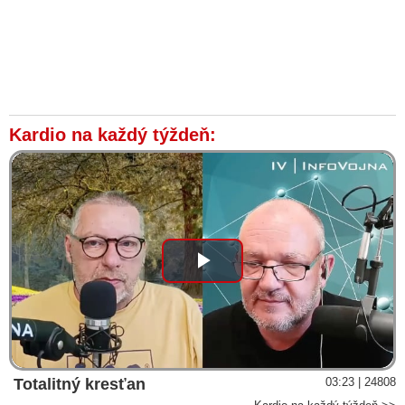
Kardio na každý týždeň:
Play
Video
Totalitný kresťan
03:23 | 24808