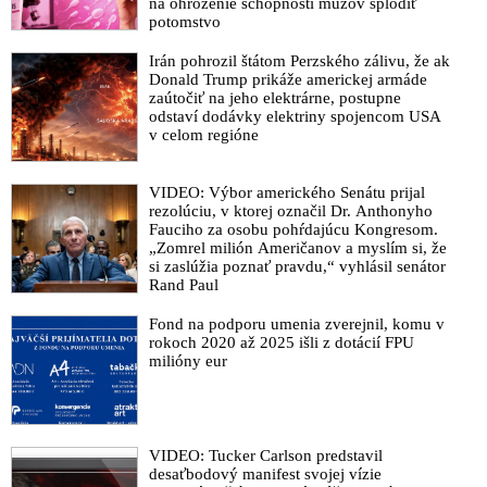
na ohrozenie schopnosti mužov splodiť
potomstvo
Irán pohrozil štátom Perzského zálivu, že ak
Donald Trump prikáže americkej armáde
zaútočiť na jeho elektrárne, postupne
odstaví dodávky elektriny spojencom USA
v celom regióne
VIDEO: Výbor amerického Senátu prijal
rezolúciu, v ktorej označil Dr. Anthonyho
Fauciho za osobu pohŕdajúcu Kongresom.
„Zomrel milión Američanov a myslím si, že
si zaslúžia poznať pravdu,“ vyhlásil senátor
Rand Paul
Fond na podporu umenia zverejnil, komu v
rokoch 2020 až 2025 išli z dotácií FPU
milióny eur
VIDEO: Tucker Carlson predstavil
desaťbodový manifest svojej vízie