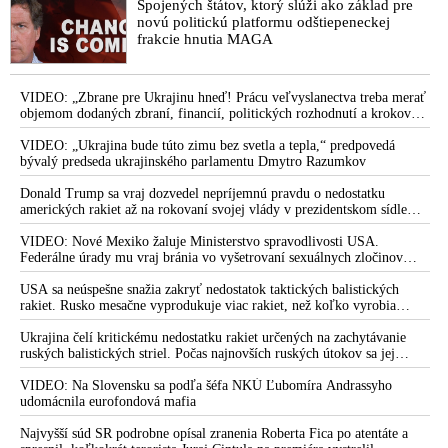
Spojených štátov, ktorý slúži ako základ pre
novú politickú platformu odštiepeneckej
frakcie hnutia MAGA
VIDEO: „Zbrane pre Ukrajinu hneď! Prácu veľvyslanectva treba merať
objemom dodaných zbraní, financií, politických rozhodnutí a krokov
tlaku na nepriateľa,“ povedal Volodymyr Zelenskyj zhromaždeným
ukrajinským diplomatom v Kyjeve. Donald Trump mu potom odkázal,
VIDEO: „Ukrajina bude túto zimu bez svetla a tepla,“ predpovedá
že USA Ukrajine nedodajú protiraketové systémy Patriot
bývalý predseda ukrajinského parlamentu Dmytro Razumkov
Donald Trump sa vraj dozvedel nepríjemnú pravdu o nedostatku
amerických rakiet až na rokovaní svojej vlády v prezidentskom sídle
Camp David v Marylande, a preto musel odložiť plánované útoky na
Irán. Prezident USA sa pre to údajne pohádal so šéfom Pentagónu, lebo
VIDEO: Nové Mexiko žaluje Ministerstvo spravodlivosti USA.
bol presvedčený o opaku
Federálne úrady mu vraj bránia vo vyšetrovaní sexuálnych zločinov
organizátora pedofilnej siete Jeffreyho Epsteina. Ten mal nariadiť, aby
dve dievčatá zo zahraničia, ktoré boli uškrtené počas drsného
USA sa neúspešne snažia zakryť nedostatok taktických balistických
fetišistického sexu, pochovali v blízkosti jeho ranča v tomto americkom
rakiet. Rusko mesačne vyprodukuje viac rakiet, než koľko vyrobia
štáte
všetci producenti systémov Patriot dohromady
Ukrajina čelí kritickému nedostatku rakiet určených na zachytávanie
ruských balistických striel. Počas najnovších ruských útokov sa jej
nepodarilo zostreliť ani jednu. Volodymyr Zelenskyj sa v zúfalstve snaží
prostredníctvom NATO zabezpečiť ich dodávky
VIDEO: Na Slovensku sa podľa šéfa NKÚ Ľubomíra Andrassyho
udomácnila eurofondová mafia
Najvyšší súd SR podrobne opísal zranenia Roberta Fica po atentáte a