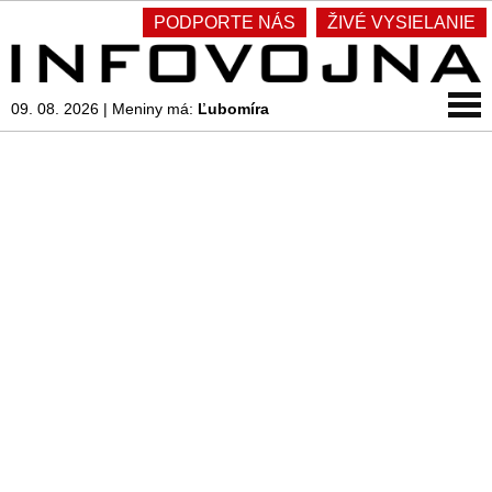
PODPORTE NÁS
ŽIVÉ VYSIELANIE
09. 08. 2026
|
Meniny má:
Ľubomíra