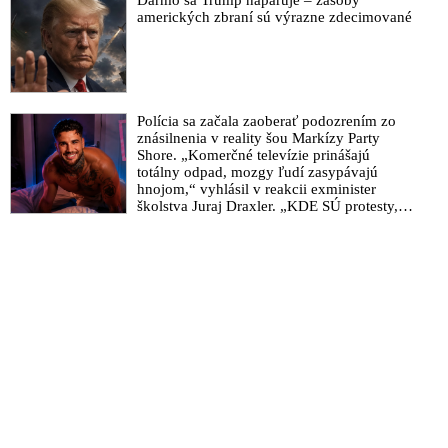
Darmo sa Trump naparuje – zásoby
amerických zbraní sú výrazne zdecimované
Polícia sa začala zaoberať podozrením zo
znásilnenia v reality šou Markízy Party
Shore. „Komerčné televízie prinášajú
totálny odpad, mozgy ľudí zasypávajú
hnojom,“ vyhlásil v reakcii exminister
školstva Juraj Draxler. „KDE SÚ protesty,
výkriky či štrajky novinárov a mediálnych
pracovníkov?“ spýtal sa