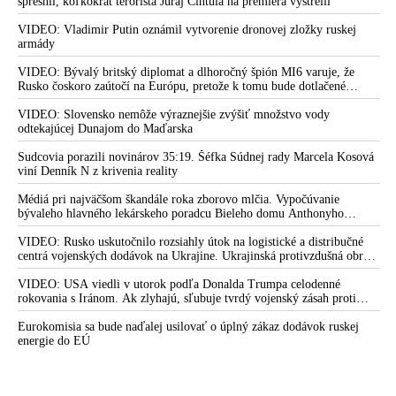
spresnil, koľkokrát terorista Juraj Cintula na premiéra vystrelil
VIDEO: Vladimir Putin oznámil vytvorenie dronovej zložky ruskej
armády
VIDEO: Bývalý britský diplomat a dlhoročný špión MI6 varuje, že
Rusko čoskoro zaútočí na Európu, pretože k tomu bude dotlačené
rovnako, ako bolo dotlačené k invázii na Ukrajinu v roku 2022.
Zelenskyj medzitým v Kyjeve naliehal na zhromaždených diplomatov,
VIDEO: Slovensko nemôže výraznejšie zvýšiť množstvo vody
aby vo svete zháňali energie pre Ukrajinu na zimu. Putin vraj bude
odtekajúcej Dunajom do Maďarska
mobilizovať a vojna sa do zimy pravdepodobne neskončí
Sudcovia porazili novinárov 35:19. Šéfka Súdnej rady Marcela Kosová
viní Denník N z krivenia reality
Médiá pri najväčšom škandále roka zborovo mlčia. Vypočúvanie
bývaleho hlavného lekárskeho poradcu Bieleho domu Anthonyho
Fauciho pred výborom amerického Senátu väčšina médií ignorovala
VIDEO: Rusko uskutočnilo rozsiahly útok na logistické a distribučné
centrá vojenských dodávok na Ukrajine. Ukrajinská protivzdušná obrana
nedokázala počas ničivého nočného útoku na Kyjev a jeho okolie
zachytiť ani jednu ruskú raketu
VIDEO: USA viedli v utorok podľa Donalda Trumpa celodenné
rokovania s Iránom. Ak zlyhajú, sľubuje tvrdý vojenský zásah proti
Teheránu
Eurokomisia sa bude naďalej usilovať o úplný zákaz dodávok ruskej
energie do EÚ