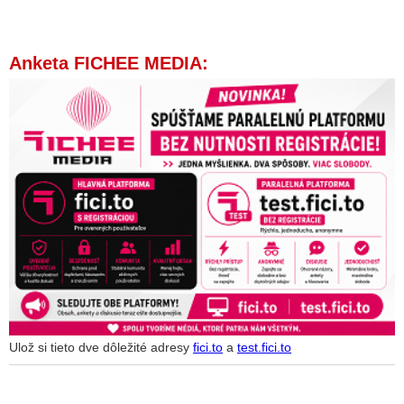
Anketa FICHEE MEDIA:
Ulož si tieto dve dôležité adresy
fici.to
a
test.fici.to