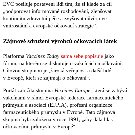
EVC posiluje postavení lidí tím, že si klade za cíl
„podporovat informované rozhodování, zlepšovat
kontinuitu zdravotní péče a zvyšovat důvěru ve
vnitrostátní a evropské očkovací strategie“.
Zájmové sdružení výrobců očkovacích látek
Platforma
Vaccines Today
sama sebe popisuje
jako
fórum, na kterém se diskutuje o vakcínách a očkování.
Cílovou skupinou je „široká veřejnost a další lidé
v Evropě, kteří se zajímají o očkování“.
Portál založila skupina
Vaccines Europe,
která se zabývá
vakcínami v rámci Evropské federace farmaceutického
průmyslu a asociací (EFPIA), profesní organizace
farmaceutického průmyslu v Evropě. Tato zájmová
skupina byla založena v roce 1991, „aby dala hlas
očkovacímu průmyslu v Evropě“.