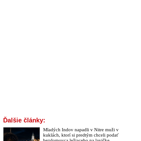
Ďalšie články:
Mladých Indov napadli v Nitre muži v
kuklách, ktorí si predtým chceli podať
bezdomovca ležiaceho na lavičke