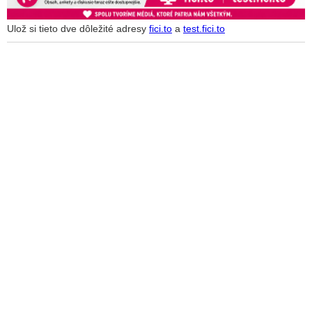
Ulož si tieto dve dôležité adresy
fici.to
a
test.fici.to