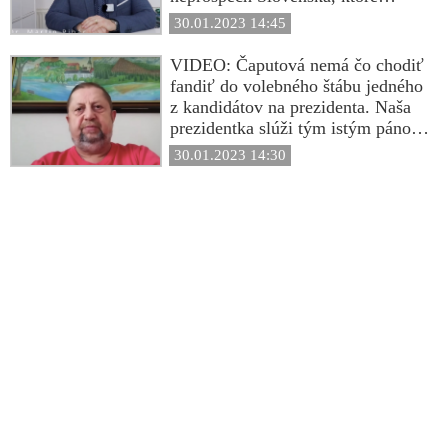
dokazuje porušenie práva na
30.01.2023 14:45
spravodlivý proces tým, že v
súdnom konaní neboli vykonávané
VIDEO: Čaputová nemá čo chodiť
dôkazy navrhované obhajobou
fandiť do volebného štábu jedného
z kandidátov na prezidenta. Naša
prezidentka slúži tým istým pánom
ako nový český prezident Pavel.
30.01.2023 14:30
Obaja sú spoločne so Zelenským
len sluhami USA. Spomeňte si, ako
skončili podobní sluhovia v
minulosti