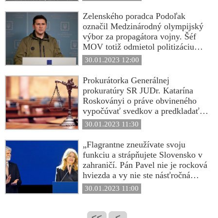
Zelenského poradca Podoľak
označil Medzinárodný olympijský
výbor za propagátora vojny. Šéf
MOV totiž odmietol politizáciu
športu a ruským športovcom chce
30.01.2023 12:00
umožniť zúčastniť sa olympiády v
Paríži: „Olympijská charta
Prokurátorka Generálnej
zakazuje diskrimináciu. Vylúčenie
prokuratúry SR JUDr. Katarína
športovcov kvôli príslušnosti k
Roskoványi o práve obvineného
národu je porušovaním ľudských
vypočúvať svedkov a predkladať
práv,“ vyhlásil Thomas Bach
listinné dôkazy vo svoj prospech:
30.01.2023 11:30
Právo na spravodlivý proces má
prominentné postavenie
„Flagrantne zneužívate svoju
v demokratickej spoločnosti
funkciu a strápňujete Slovensko v
a neexistuje dôvod pre ktorý by
zahraničí. Pán Pavel nie je rocková
toto právo malo byť vykladané
hviezda a vy nie ste násťročná
reštriktívne!
pubertiačka, aby ste si od neho
30.01.2023 11:00
preberala košieľky ako americké
žabky od Justina Biebera po tom,
čo ich veľkodušne vpustil do svojej
<<
<