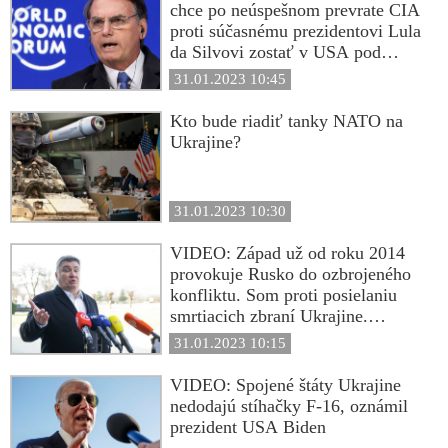
chce po neúspešnom prevrate CIA
proti súčasnému prezidentovi Lula
da Silvovi zostať v USA pod
ochrannými krídlami Bidenovho
31.01.2023 10:45
režimu
Kto bude riadiť tanky NATO na
Ukrajine?
31.01.2023 10:30
VIDEO: Západ už od roku 2014
provokuje Rusko do ozbrojeného
konfliktu. Som proti posielaniu
smrtiacich zbraní Ukrajine.
Aktivity Západu sú amorálne.
31.01.2023 10:15
Nemecké tanky ešte silnejšie
spájajú Rusko a Čínu. Nebudeme
VIDEO: Spojené štáty Ukrajine
cirkusovým pudlom, vyhlásil
nedodajú stíhačky F-16, oznámil
chorvátsky prezident
prezident USA Biden