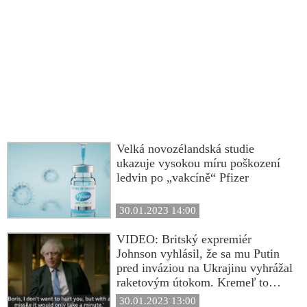
Velká novozélandská studie
ukazuje vysokou míru poškození
ledvin po „vakcíně“ Pfizer
30.01.2023 14:00
VIDEO: Britský expremiér
Johnson vyhlásil, že sa mu Putin
pred inváziou na Ukrajinu vyhrážal
raketovým útokom. Kremeľ to
označil za lož
30.01.2023 13:00