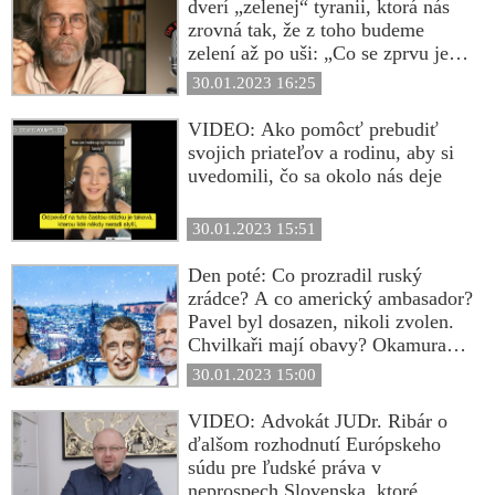
dverí „zelenej“ tyranii, ktorá nás
zrovná tak, že z toho budeme
zelení až po uši: „Co se zprvu jeví
jako dobrý nápad, se posléze ukáže
30.01.2023 16:25
jako problém. Splněný sen se stane
noční můrou, vyslyšené přání
VIDEO: Ako pomôcť prebudiť
prokletím. Praxe je hrobařem
svojich priateľov a rodinu, aby si
skvěle vyhlížejících konceptů, do
uvedomili, čo sa okolo nás deje
kterých vždy někdo hodí vidle.
Posledním stádiem ideologií, kdy
30.01.2023 15:51
fanatici prosadí pověstný klid na
práci a řád, bývá tyranie“
Den poté: Co prozradil ruský
zrádce? A co americký ambasador?
Pavel byl dosazen, nikoli zvolen.
Chvilkaři mají obavy? Okamura
nabízí spolupráci? Rozděl a panuj.
30.01.2023 15:00
Cukr a bič v praxi. Vinnetou se
mýlil: Boj!
VIDEO: Advokát JUDr. Ribár o
ďalšom rozhodnutí Európskeho
súdu pre ľudské práva v
neprospech Slovenska, ktoré