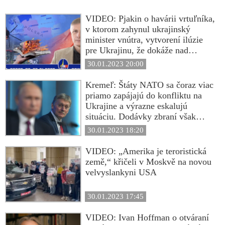
VIDEO: Pjakin o havárii vrtuľníka,
v ktorom zahynul ukrajinský
minister vnútra, vytvorení ilúzie
pre Ukrajinu, že dokáže nad
Ruskom vyhrať, presune západnej
30.01.2023 20:00
vojenskej techniky aj s personálom
na frontovú líniu, kde je pohodlne
Kremeľ: Štáty NATO sa čoraz viac
likvidovaná ruskou armádou,
priamo zapájajú do konfliktu na
pokusoch zničiť Rusko rozvratom
Ukrajine a výrazne eskalujú
zvnútra cez zapredanú „elitu“ a
situáciu. Dodávky zbraní však
klanovo-korporátne skupiny
priebeh udalostí nezmenia.
30.01.2023 18:20
slúžiacich záujmom USA,
Špeciálna vojenská operácia bude
predraženom americkom
naďalej pokračovať
VIDEO: „Amerika je teroristická
skvapalnenom plyne dodávaného
země,“ křičeli v Moskvě na novou
do EÚ, ktorý je plynom z Ruska a
velvyslankyni USA
kolosálnych problémoch Západu v
rámci jeho vojny proti Rusku
30.01.2023 17:45
VIDEO: Ivan Hoffman o otváraní