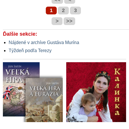
spálne,“ píše prezidentke
1
2
3
Čaputovej v otvorenom liste Ľuboš
Blaha
>
>>
Ďalšie sekcie:
Nájdené v archíve Gustáva Murína
Týždeň podľa Terezy