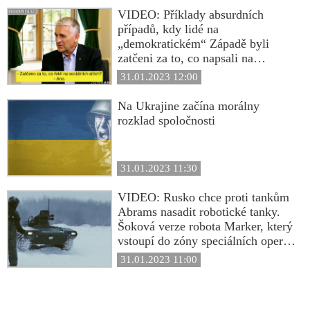
nic pro to, aby jejich děti žily ve
stále na tie isté recyklované
VIDEO: Příklady absurdních
slušné společnosti. Vy skutečně
klamstvá, za ktoré nikto nie je
případů, kdy lidé na
chcete dětem zanechat svět
braný na zodpovednosť.
„demokratickém“ Západě byli
principu transhumanismu?“
Mierumilovní ľudia sú stále
zatčeni za to, co napsali na
napádaní a agresívni psychopati,
sociálních sítích
31.01.2023 12:00
ktorí majú krvavé ruky, nám kážu o
hodnotách a o slušnosti“
Na Ukrajine začína morálny
rozklad spoločnosti
31.01.2023 11:30
VIDEO: Rusko chce proti tankům
Abrams nasadit robotické tanky.
Šoková verze robota Marker, který
vstoupí do zóny speciálních operací
na Donbasu v únoru, bude schopna
31.01.2023 11:00
automaticky detekovat a zasáhnout
ukrajinské vybavení, včetně
amerických tanků Abrams a