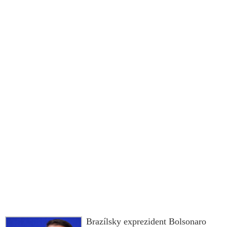
německých tanků Leopard
Brazílsky exprezident Bolsonaro