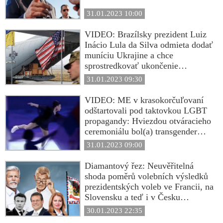
31.01.2023 10:00
VIDEO: Brazílsky prezident Luiz
Inácio Lula da Silva odmieta dodať
muníciu Ukrajine a chce
sprostredkovať ukončenie
konfliktu. Prezident Chorvátska
31.01.2023 09:30
medzitým skritizoval Západ za
sľúbené dodávky tankov na
VIDEO: ME v krasokorčuľovaní
Ukrajinu: „Čo je cieľom tejto
odštartovali pod taktovkou LGBT
vojny? Vojna proti jadrovej
propagandy: Hviezdou otváracieho
veľmoci, ktorá je vo vojne s inou
ceremoniálu bol(a) transgender
krajinou? Existuje konvenčný
korčuliar(ka)
31.01.2023 09:00
spôsob, ako poraziť takúto krajinu?
Kto za to zaplatí? Európa. Amerika
Diamantový řez: Neuvěřitelná
platí najmenej... Ani jeden
shoda poměrů volebních výsledků
americký tank nepôjde na Ukrajinu
prezidentských voleb ve Francii, na
v nasledujúcom roku. Pošlú tam
Slovensku a teď i v Česku
iba nemecké tanky?“ dodal Zoran
naznačuje děsivé spiknutí, anebo
30.01.2023 22:35
Milanovič
důsledek genetiky? Proč