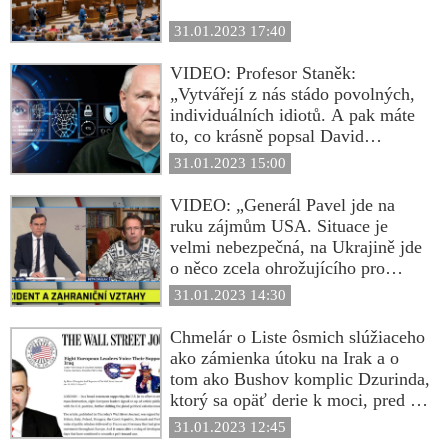
31.01.2023 17:40
VIDEO: Profesor Staněk:
„Vytvářejí z nás stádo povolných,
individuálních idiotů. A pak máte
to, co krásně popsal David
Rothkopf v knížce Superclass: Že
31.01.2023 15:00
7000 lidí ze své pozice ve
finančním sektoru,
VIDEO: „Generál Pavel jde na
vojenskoprůmyslového komplexu,
ruku zájmům USA. Situace je
v médiích a tak dále, v podstatě
velmi nebezpečná, na Ukrajině jde
řídí tento svět. Ale to je prý hoax,
o něco zcela ohrožujícího pro
že? Pak je to druhá věc, proč
střední Evropu,“ říká profesor
31.01.2023 14:30
mainstream nechápe, že naše
Drulák. „Podporujete totalitáře.
historie se odehrává jiným
Neměli bychom přestat podporovat
Chmelár o Liste ôsmich slúžiaceho
způsobem, než ji oficiálně
Ukrajinu,“ vmetl mu analytik
ako zámienka útoku na Irak a o
proklamujete. Klíčová odpověď je
Boháček
tom ako Bushov komplic Dzurinda,
jednoduchá: Peníze a moc. Mlčící
ktorý sa opäť derie k moci, pred 20
většina se nikdy nezbaví
rokmi podporil začatie vojenskej
31.01.2023 12:45
odpovědnosti za to, že neudělali
invázie do Iraku: „Ľudia naletia