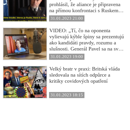
prohlásil, že aliance je připravena
na přímou konfrontaci s Ruskem,
ale pouze konvenčními zbraněmi,
31.01.2023 21:00
protože použití jaderných zbraní je
i pro NATO stále tabu! Admirál
VIDEO: „Tí, čo na oponenta
Rob Bauer rovněž prohlásil, že
vylievajú kýble špiny sa prezentujú
Vladimir Putin je racionálně
ako kandidáti pravdy, rozumu a
uvažující člověk! To se ale nedá
slušnosti. Generál Pavel sa na svet
říct o Pavlovi, který ohrozil
pozerá očami vojaka a na rozdiel
31.01.2023 19:00
bezpečnost českých občanů v Číně
od Babiša sa prezentoval ako
svým telefonátem s prezidentkou
morálne nadradený kandidát.
Velký bratr v praxi: Britská vláda
Taiwanu! Ukrajina je na hraně
Proatlantický, progresivistický blok
sledovala na sítích odpůrce a
státního bankrotu, vojáky
pohŕdajúci občanmi s inými
kritiky covidových opatření
ukrajinské armády začala vyplácet
názormi ovládol v štáte všetky
ve státních dluhopisech splatných
ústavné funkcie, tak isto ako na
31.01.2023 18:15
až v roce 2026!
Slovensku. Opitosť mocou a pýcha
však predchádza pádu,“ komentuje
výsledok prezidentských volieb v
Českej republike profesor Drulák