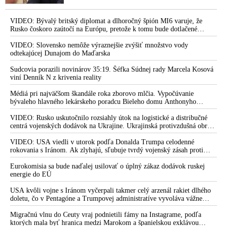
VIDEO: Bývalý britský diplomat a dlhoročný špión MI6 varuje, že
Rusko čoskoro zaútočí na Európu, pretože k tomu bude dotlačené
rovnako, ako bolo dotlačené k invázii na Ukrajinu v roku 2022.
Zelenskyj medzitým v Kyjeve naliehal na zhromaždených diplomatov,
VIDEO: Slovensko nemôže výraznejšie zvýšiť množstvo vody
aby vo svete zháňali energie pre Ukrajinu na zimu. Putin vraj bude
odtekajúcej Dunajom do Maďarska
mobilizovať a vojna sa do zimy pravdepodobne neskončí
Sudcovia porazili novinárov 35:19. Šéfka Súdnej rady Marcela Kosová
viní Denník N z krivenia reality
Médiá pri najväčšom škandále roka zborovo mlčia. Vypočúvanie
bývaleho hlavného lekárskeho poradcu Bieleho domu Anthonyho
Fauciho pred výborom amerického Senátu väčšina médií ignorovala
VIDEO: Rusko uskutočnilo rozsiahly útok na logistické a distribučné
centrá vojenských dodávok na Ukrajine. Ukrajinská protivzdušná obrana
nedokázala počas ničivého nočného útoku na Kyjev a jeho okolie
zachytiť ani jednu ruskú raketu
VIDEO: USA viedli v utorok podľa Donalda Trumpa celodenné
rokovania s Iránom. Ak zlyhajú, sľubuje tvrdý vojenský zásah proti
Teheránu
Eurokomisia sa bude naďalej usilovať o úplný zákaz dodávok ruskej
energie do EÚ
USA kvôli vojne s Iránom vyčerpali takmer celý arzenál rakiet dlhého
doletu, čo v Pentagóne a Trumpovej administratíve vyvoláva vážne
obavy o bojaschopnosť americkej armády v prípade vypuknutia
konfliktu s Čínou alebo Ruskom
Migračnú vlnu do Ceuty vraj podnietili fámy na Instagrame, podľa
ktorých mala byť hranica medzi Marokom a španielskou exklávou