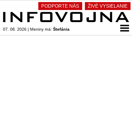
PODPORTE NÁS
ŽIVÉ VYSIELANIE
07. 08. 2026
|
Meniny má:
Štefánia