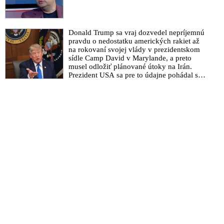
Donald Trump sa vraj dozvedel nepríjemnú
pravdu o nedostatku amerických rakiet až
na rokovaní svojej vlády v prezidentskom
sídle Camp David v Marylande, a preto
musel odložiť plánované útoky na Irán.
Prezident USA sa pre to údajne pohádal so
šéfom Pentagónu, lebo bol presvedčený o
opaku