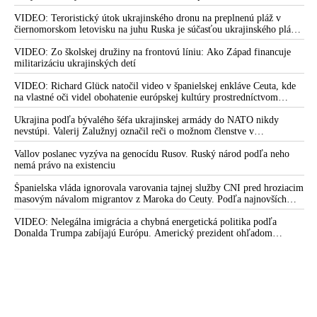
otvorená
VIDEO: Teroristický útok ukrajinského dronu na preplnenú pláž v
čiernomorskom letovisku na juhu Ruska je súčasťou ukrajinského plánu,
ktorý kopíruje model Hitlerovej „totálnej vojny“ po porážke
Wehrmachtu pri Stalingrade. Útok v Kaspickom mori na iránsku loď
VIDEO: Zo školskej družiny na frontovú líniu: Ako Západ financuje
podľa predstaviteľov Iránu potvrdzuje, že Kyjev sa na pokyn svojich
militarizáciu ukrajinských detí
západných či izraelských sponzorov snaží zatiahnuť Európu a ďalšie
krajiny do širšieho vojnového konfliktu
VIDEO: Richard Glück natočil video v španielskej enkláve Ceuta, kde
na vlastné oči videl obohatenie európskej kultúry prostredníctvom
invázie migrantov. Takto by podľa neho vyzeralo Slovensko, keby mu
vládlo PS, Šimečka & spol.
Ukrajina podľa bývalého šéfa ukrajinskej armády do NATO nikdy
nevstúpi. Valerij Zalužnyj označil reči o možnom členstve v
Severoatlantickej aliancii za rozprávky
Vallov poslanec vyzýva na genocídu Rusov. Ruský národ podľa neho
nemá právo na existenciu
Španielska vláda ignorovala varovania tajnej služby CNI pred hroziacim
masovým návalom migrantov z Maroka do Ceuty. Podľa najnovších
správ preniklo do tejto španielskej exklávy na severe Afriky vyše 70-
tisíc migrantov
VIDEO: Nelegálna imigrácia a chybná energetická politika podľa
Donalda Trumpa zabíjajú Európu. Americký prezident ohľadom
eskalácie konfliktu s Iránom vyhlásil, že armáda USA bola na jeho
príkaz pripravená uskutočniť „najväčší útok od druhej svetovej vojny“