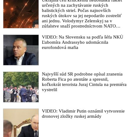
určených na zachytávanie ruských
balistických striel. Počas najnovších
ruských útokov sa jej nepodarilo zostreliť
ani jednu. Volodymyr Zelenskyj sa v
zúfalstve snaží prostredníctvom NATO
zabezpečiť ich dodávky
VIDEO: Na Slovensku sa podľa šéfa NKÚ
Ľubomíra Andrassyho udomácnila
eurofondová mafia
Najvyšší súd SR podrobne opísal zranenia
Roberta Fica po atentáte a spresnil,
koľkokrát terorista Juraj Cintula na premiéra
vystrelil
VIDEO: Vladimir Putin oznámil vytvorenie
dronovej zložky ruskej armády