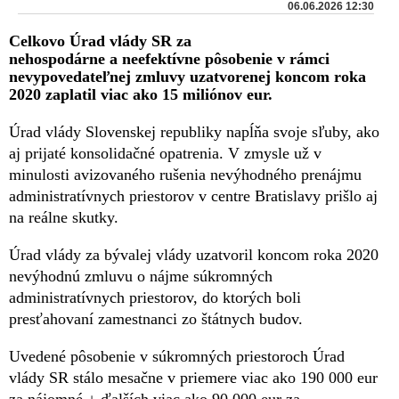
06.06.2026 12:30
Celkovo Úrad vlády SR za
nehospodárne a neefektívne pôsobenie v rámci
nevypovedateľnej zmluvy uzatvorenej koncom roka
2020 zaplatil viac ako 15 miliónov eur.
Úrad vlády Slovenskej republiky napĺňa svoje sľuby, ako
aj prijaté konsolidačné opatrenia. V zmysle už v
minulosti avizovaného rušenia nevýhodného prenájmu
administratívnych priestorov v centre Bratislavy prišlo aj
na reálne skutky.
Úrad vlády za bývalej vlády uzatvoril koncom roka 2020
nevýhodnú zmluvu o nájme súkromných
administratívnych priestorov, do ktorých boli
presťahovaní zamestnanci zo štátnych budov.
Uvedené pôsobenie v súkromných priestoroch Úrad
vlády SR stálo mesačne v priemere viac ako 190 000 eur
za nájomné + ďalších viac ako 90 000 eur za