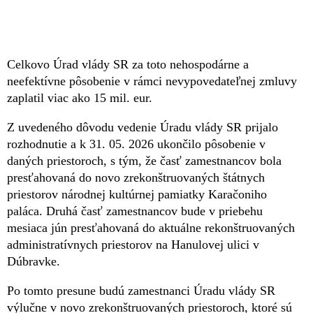
Celkovo Úrad vlády SR za toto nehospodárne a
neefektívne pôsobenie v rámci nevypovedateľnej zmluvy
zaplatil viac ako 15 mil. eur.
Z uvedeného dôvodu vedenie Úradu vlády SR prijalo
rozhodnutie a k 31. 05. 2026 ukončilo pôsobenie v
daných priestoroch, s tým, že časť zamestnancov bola
presťahovaná do novo zrekonštruovaných štátnych
priestorov národnej kultúrnej pamiatky Karačoniho
paláca. Druhá časť zamestnancov bude v priebehu
mesiaca jún presťahovaná do aktuálne rekonštruovaných
administratívnych priestorov na Hanulovej ulici v
Dúbravke.
Po tomto presune budú zamestnanci Úradu vlády SR
výlučne v novo zrekonštruovaných priestoroch, ktoré sú