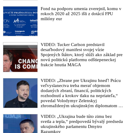
Fond na podporu umenia zverejnil, komu v
rokoch 2020 až 2025 išli z dotácií FPU
milióny eur
VIDEO: Tucker Carlson predstavil
desaťbodový manifest svojej vízie
Spojených štátov, ktorý slúži ako základ pre
novú politickú platformu odštiepeneckej
frakcie hnutia MAGA
VIDEO: „Zbrane pre Ukrajinu hneď! Prácu
veľvyslanectva treba merať objemom
dodaných zbraní, financií, politických
rozhodnutí a krokov tlaku na nepriateľa,“
povedal Volodymyr Zelenskyj
zhromaždeným ukrajinským diplomatom v
Kyjeve. Donald Trump mu potom odkázal,
že USA Ukrajine nedodajú protiraketové
VIDEO: „Ukrajina bude túto zimu bez
systémy Patriot
svetla a tepla,“ predpovedá bývalý predseda
ukrajinského parlamentu Dmytro
Razumkov