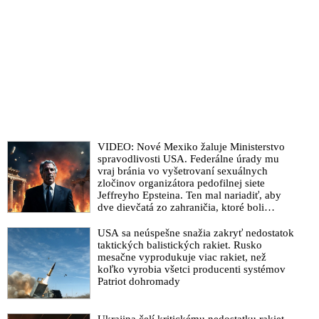
VIDEO: Nové Mexiko žaluje Ministerstvo
spravodlivosti USA. Federálne úrady mu
vraj bránia vo vyšetrovaní sexuálnych
zločinov organizátora pedofilnej siete
Jeffreyho Epsteina. Ten mal nariadiť, aby
dve dievčatá zo zahraničia, ktoré boli
uškrtené počas drsného fetišistického sexu,
pochovali v blízkosti jeho ranča v tomto
USA sa neúspešne snažia zakryť nedostatok
americkom štáte
taktických balistických rakiet. Rusko
mesačne vyprodukuje viac rakiet, než
koľko vyrobia všetci producenti systémov
Patriot dohromady
Ukrajina čelí kritickému nedostatku rakiet