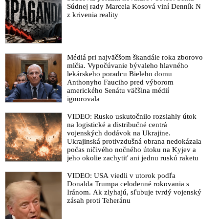
„temné sprisahanie“, ktoré predstavuje americká vládna
Súdnej rady Marcela Kosová viní Denník N
agentúra USAID prepojená so Sorosovou globálnou sieťou
z krivenia reality
politických mimovládok. Bývalý Zelenského poslanec označil
USAID za vojnovú mašinu v rukách globalistov
VIDEO: O špinavej diskreditačnej kampani a primitívnych
útokoch zo strany českých politikov, médií & hercov na
Médiá pri najväčšom škandále roka zborovo
mlčia. Vypočúvanie bývaleho hlavného
Roberta Fica. Podpredseda parlamentu Tibor Gašpar hovorí, že
lekárskeho poradcu Bieleho domu
česká žurnalistika klesla na úroveň žumpy a pripomína, že
Anthonyho Fauciho pred výborom
podobná dehumanizácia slovenského premiéra zradikalizovala
amerického Senátu väčšina médií
atentátnika Cintulu, ktorý sa predsedu vlády pokúsil vlani
ignorovala
zavraždiť
VIDEO: Rusko uskutočnilo rozsiahly útok
VIDEO: Korčokov klon a politický spojenec teroristu Mamuka
na logistické a distribučné centrá
Mamulašviliho z Gruzínskej národnej légie prehovoril. Lucia
vojenských dodávok na Ukrajine.
Štasselová z prukrajinskej politickej mimovládky „Mier
Ukrajinská protivzdušná obrana nedokázala
Ukrajine“ sebavedome šírila lož, že do NATO sme vstupovali
počas ničivého nočného útoku na Kyjev a
jeho okolie zachytiť ani jednu ruskú raketu
referendom a do EÚ medzivládnou dohodou. Podobnými
klamstvami o vystúpení Slovenska z EÚ a NATO podnecuje
VIDEO: USA viedli v utorok podľa
nenávisť v spoločnosti, burcuje občanov do ulíc a usiluje v
Donalda Trumpa celodenné rokovania s
štáte o prevrat
Iránom. Ak zlyhajú, sľubuje tvrdý vojenský
zásah proti Teheránu
VIDEO: Sorosova sieť mimovládok na Slovensku na čele s
Demešom & spol. bola vo svojom úsilí vyvíjať v našej vlasti