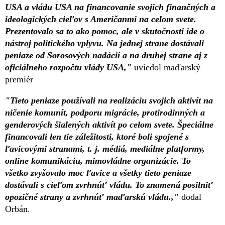
USA a vládu USA na financovanie svojich finančných a
ideologických cieľov s Američanmi na celom svete.
Prezentovalo sa to ako pomoc, ale v skutočnosti ide o
nástroj politického vplyvu. Na jednej strane dostávali
peniaze od Sorosových nadácií a na druhej strane aj z
oficiálneho rozpočtu vlády USA,"
uviedol maďarský
premiér
"Tieto peniaze používali na realizáciu svojich aktivít na
ničenie komunít, podporu migrácie, protirodinných a
genderových šialených aktivít po celom svete. Špeciálne
financovali len tie záležitosti, ktoré boli spojené s
ľavicovými stranami, t. j. médiá, mediálne platformy,
online komunikáciu, mimovládne organizácie. To
všetko zvyšovalo moc ľavice a všetky tieto peniaze
dostávali s cieľom zvrhnúť vládu. To znamená posilniť
opozičné strany a zvrhnúť maďarskú vládu.,"
dodal
Orbán.