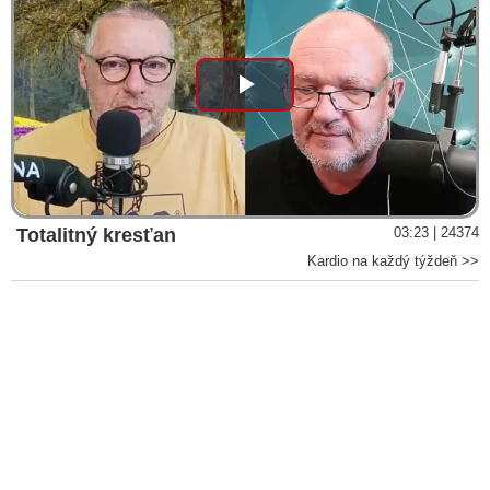
organizátorov Majdanu v Tbilisi, ktorí sú prepojení na
protivládne opozičné protesty na Slovensku, ale aj o
nekvalifikovanej otázke novinárskeho Einsteina na premiéra
Fica počas jeho návratu z nepodareného letu do Bruselu
Play
VIDEO: V súvislosti s pokusom opozície a mimovládok
uskutočniť na Slovensku prevrat zamedzili na naše územie
vstup štyrom osobám a jedného Ukrajinca zo Slovenska
Video
vyhostili, informoval šéf rezortu vnútra Šutaj Eštoke
Slovenský rezort diplomacie si kvôli Zelenského zasahovaniu
do vnútorných záležitostí Slovenska predvolal ukrajinského
Totalitný kresťan
03:23 | 24374
veľvyslanca. Dôvodom je otvorené nepriateľstvo a gradujúce
Kardio na každý týždeň >>
drzé vyjadrenia vodcu banderovského režimu v Kyjev voči
Slovensku, ako aj jeho podpora protivládnym protestom voči
Ficovej vláde
VIDEO: Srbský premiér Vučevič v čase protivládnych
protestov podal demisiu. Jeho rezignácii predchádzal podozrivý
incident v srbskom Novom Sade, kde neznámi útočníci vybehli
z centrály srbskej vládnucej strany a útočili na študentov.
Prezident Vučič po jeho odstúpení pripúšťa možnosť
vytvorenia novej vlády, ale aj vypísanie predčasných
parlamentných volieb