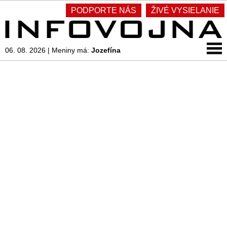
PODPORTE NÁS
ŽIVÉ VYSIELANIE
06. 08. 2026
|
Meniny má:
Jozefína