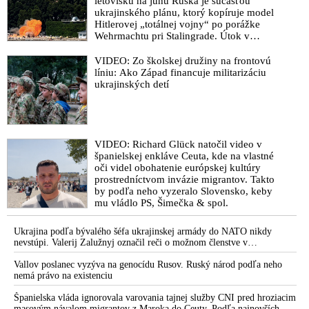
letovisku na juhu Ruska je súčasťou
na ukrajinskom Majdane v roku 2014
ukrajinského plánu, ktorý kopíruje model
Hitlerovej „totálnej vojny“ po porážke
VIDEO: Ako Sorosov generálny manažér na Slovensku
Wehrmachtu pri Stalingrade. Útok v
Demeš s Čaputovej milencom Rizmanom v roku 2018 velebili
Kaspickom mori na iránsku loď podľa
svojho bábkovodiča a odhalili šialenú sumu, ktorú do Európy
predstaviteľov Iránu potvrdzuje, že Kyjev
VIDEO: Zo školskej družiny na frontovú
Sorosova sieť mimovládok na ovplyvňovanie politiky nalieva
sa na pokyn svojich západných či
líniu: Ako Západ financuje militarizáciu
izraelských sponzorov snaží zatiahnuť
ukrajinských detí
VIDEO: Europoslanec Erik Kaliňák o návšteve Gruzínska, o
Európu a ďalšie krajiny do širšieho
paralele medzi opozičným pokusom o prevrat na Slovensku s
vojnového konfliktu
gruzínskym Majdanom, o úlohe politických mimovládok a
Gruzínskej národnej légie pod vedením teroristu Mamuka
VIDEO: Richard Glück natočil video v
Mamulašviliho pri protivládnych protestoch, o dekonšpirácii, o
španielskej enkláve Ceuta, kde na vlastné
zosmiešňovaní premiéra Fica a tajných služieb ako súčasti
oči videl obohatenie európskej kultúry
scenára prevratu, o hybridných operáciách, úlohe korporátnych
prostredníctvom invázie migrantov. Takto
médií na prevrate, objasňovaní pozadia Majdanu alternatívnymi
by podľa neho vyzeralo Slovensko, keby
médiami, ale aj o práci OČTK, o nových zisteniach a tiež o
mu vládlo PS, Šimečka & spol.
rozhodnutí prezidenta USA Donalda Trumpa zastaviť
financovanie Sorosovej siete mimovládok
Ukrajina podľa bývalého šéfa ukrajinskej armády do NATO nikdy
nevstúpi. Valerij Zalužnyj označil reči o možnom členstve v
VIDEO: Magda Vášáryová sa vysmieva z rečí o snahách
Severoatlantickej aliancii za rozprávky
progresívcov uskutočniť na Slovensku prevrat, vraj to by inak
Vallov poslanec vyzýva na genocídu Rusov. Ruský národ podľa neho
nemá právo na existenciu
v štáte vyzeralo a my si tu predsa normálne žijeme a lyžujeme.
Roberta Fica označuje za psychicky narušeného. Na druhej
Španielska vláda ignorovala varovania tajnej služby CNI pred hroziacim
strane vyzdvihuje, že až tak zlé to na Slovensku nie je, keď sa
masovým návalom migrantov z Maroka do Ceuty. Podľa najnovších