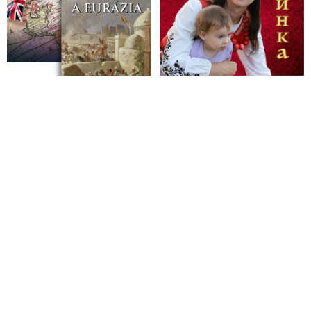
Sabela o veliteľovi Gruzínskej národnej légie Mamukovi
Mamulašvilim, jeho aktivitách a prepojeniach nielen na
ukrajinskú vojenskú rozviedku, ale aj na opozičné protivládne
protesty, jeho kontaktoch s progresívnou bratislavskou
mestskou poslankyňou Luciou Štasselovou z mimovládky
„Mier Ukrajine“, o ukrajinských kybernetických útokoch proti
Slovensku, o účasti Čaputovej partnera Rizmana na pokuse o
prevrat na Slovensku, ktorého statusy zdieľa Zelenskyj, o
platených protestujúcich a o radách Gruzínska, ktorými by sa
Ficova vláda mala riadiť
Ukrajinská vojenská rozviedka odmieta vyjadrenia premiéra
Fica, šéfa SIS Gašpara a ministra vnútra Šutaja Eštoka, že na
opozičnom pokuse o násilný prevrat na Slovensku sa
zúčastňujú Gruzínske národné légie riadené ukrajinskou HUR,
ktorej šéf Budanov je podozrivý z organizovania teroristických
útokov v Rusku, v Afrike aj v Európe
VIDEO: Protesty a nepokoje na Slovensku silově zajišťuje
Gruzínská národní legie, označena v Rusku za teroristickou
organizaci, pod velením šéfa ukrajinské vojenské rozvědky
GUR Kyrylo Budanova. V čele operace zaměřené na
uskutečnění státního převratu a zažehnutí občanských