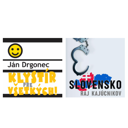
nepokojů stojí velitel legie Mamuka Mamulašvili
Exšéf kontrarozviedky slovenskej tajnej služby Peter Tóth o
stretnutí Šimečkovho otca zo straníckeho denníka
Progresívneho Slovenska s gruzínskym „mamľasom“
Mamukom Mamulašvilim, ktorého jednotky podliehajú veleniu
špeciálnych ukrajinských operácií v zahraničí a sú aktívne
zaangažované do opozičného pokusu o prevrat na Slovensku
VIDEO: Exsiskár Pavol Forisch tvrdí, že na Slovensku sa
aktuálne opakuje to isté, čo v roku 2018, len s jediným
rozdielom, ža zatiaľ je to bez obetí, aj keď Roberta Fica takmer
zavraždili a len zázrakom prežil atentát na svoju osobu. „Nastal
najvyšší čas, aby sme Vám postupne poskytli informácie, ktoré
ešte neuzreli svetlo sveta ohľadom vraždy Jána Kuciaka a
štátneho prevratu z roku 2018 a hlavne o úlohe novinárov a ich
manipulácií, ktorými dosiahli emóciu v uliciach, ktorá vyvolala
protesty“
Ľubo Belák: Lebo Fico … alebo Prevrat Ústavy podľa
Armagedonu
VIDEO: „Na opozičnom pokuse o násilný prevrat na
Slovensku sa zúčastňujú Gruzínske národné légie riadené
ukrajinskou vojenskou rozviedkou,“ informoval premiér Fico