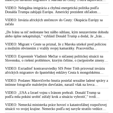
pozrie na najnovšie kroky Donalda Trumpa po nástupe do
správ preniklo do tejto španielskej exklávy na severe Afriky vyše 70-
tisíc migrantov
VIDEO: Nelegálna imigrácia a chybná energetická politika podľa
úradu amerického prezidenta. Viktor Orbán je podľa nej
Donalda Trumpa zabíjajú Európu. Americký prezident ohľadom
vydierač a voliči Republiky proruskí neonacisti. Čechov
eskalácie konfliktu s Iránom vyhlásil, že armáda USA bola na jeho
varovala pred podobnou pronárodnou politikou ako na
príkaz pripravená uskutočniť „najväčší útok od druhej svetovej vojny“
VIDEO: Invázia afrických utečencov do Ceuty: Okupácia Európy sa
Slovensku
začala
Elon Musk vyhlásil, že spoločne s prezidentom Donaldom
„Do Iránu sa nič nedostane bez nášho súhlasu, kým neuzavrieme dohodu
Trumpom ukončí činnosť Sorosovej agentúry USAID a
alebo úplne nekapitulujú,“ vyhlásil Donald Trump a dodal, že „Irán
nikdy nebude mať jadrovú zbraň!“
zároveň ju označil za „zločineckú organizáciu“, ktorá podľa
VIDEO: Migrant v Ceute sa priznal, že z Maroka utiekol pred políciou
neho z daní Američanov „financovala výskum biologických
a možným obvinením z vraždy svojej kamarátky. Pracovníčka
zbraní vrátane Covidu-19, ktorý zabil milióny ľudí“. S ikonou
migračného centra v Ceute medzitým potvrdila, že väčšina utečencov v
trefa do terča ďalej zdieľal status britského ľudskoprávneho
meste pochádza zo subsaharskej Afriky, ale taktiež z Bangladéša a
VIDEO: Expremiér Vladimír Mečiar o súčasnej politickej situácii na
Jemenu
Slovensku, o riešení problémov, ktorým čelíme, o (ne)potrebe zmeny
aktivistu v ktorom sa píše, že „Trump a Musk ukončením
volebného systému, ale aj o meniacom sa svetovom poriadku a
činnosti USAID zvrhli najväčšiu globálnu teroristickú
postavení našej vlasti v ňom
VIDEO: Exriaditeľ kontrarozviedky SIS Peter Tóth prirovnal inváziu
organizáciu v histórii“. Musk ďalej skonštatoval, že na
afrických migrantov do španielskej enklávy Ceuta k mongolskému
výplatnej páske USAID boli mediálne organizácie, ktoré šírili
vpádu do strednej Európy, ku ktorému došlo v 13. storočí
VIDEO: Poslanec Matovičovho hnutia posielal sexuálne ladené správy a
jej propagandu
intímne fotografie maloletým dievčatám, narazil však na lovca
pedofilov
VIDEO: Anna Belousovová o snahe prevratom odstrániť Fica
VIDEO: „USA a Izrael vojnu s Iránom prehrali. Donald Trump sa
a dosadiť progresívno-liberálnu vládu hlupákov na čele s
podľa mňa pokúsi urobiť zúfalý krok a situáciu vyhrotiť,“ tvrdí
„retardovaným“ Šimečkom & spol. schopných v službách
americký armádny plukovník vo výslužbe Douglas Macgregor
cudzích záujmov urobiť čokoľvek. Varuje tiež pred príchodom
VIDEO: Nemecká ministerka práce hovorí o katastrofálnej rozpočtovej
situácii vo svojej krajine. Nemecko podľa nej navyše stratilo vedúce
banderovcov na územie Slovenska, ako k tomu došlo po 2.
postavenie v mnohých technologických oblastiach