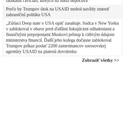
radikálni ľavičiari, ktorých už nikto nepočúva“
Prečo by Trumpov útok na USAID mohol navždy zmeniť
zahraničnú politiku USA
„Zúriaci Deep state v USA opäť zasahuje. Sudca v New Yorku
v zablokoval v obave pred ďalšími šokujúcimi odhaleniami a
finančnými prepojeniami Muskovi prístup k citlivým údajom
ministerstva financií. Ďalší jeho kolega dočasne zablokoval
Trumpov príkaz poslať 2200 zamestnancov sorosovskej
agentúry USAID na platenú dovolenku
Americký prezident Donald Trump označil USAID, napojenú
Zobraziť všetky >>
na Sorosovu sieť mimovládok, za agentúru ovládanú
radikálnymi progresívcami, ktorú treba pre jej nevídanú
korupciu okamžite zatvoriť. Šéf Bieleho domu hovoril aj o
chystanom stretnutí so Zelenským, ale aj o realizácii svojho
plánu vysídliť Palestínčanov z Pásma Gazy
VIDEO: Proukrajinská extrémistická a protištátna Sorosova
mimovládka „Mier Ukrajine“ spolupracujúca pri pokuse o
prevrat na Slovensku s gruzínskym teroristom, pracujúceho v
službách Zelenského vojenskej rozviedky, si na protivládnom
proteste ešte drzo a beztrestne kládla podmienky a vyzývala
premiéra Fica, aby odstúpil z funkcie