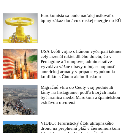
premiérovi za dezinformácie, ktoré šírila hovorkyňa
Policajného zboru SR Denisa Bárdyová. Tá poprela tvrdenia
ministerského predsedu, že vo veci prevratu na Slovensku je
Eurokomisia sa bude naďalej usilovať o
začaté trestné stíhanie. Fico občanov Slovenska zároveň
úplný zákaz dodávok ruskej energie do EÚ
informoval, že ide o „manželku šéfredaktora protislovenského,
protištátneho a prosorosovského portálu Aktuality, ktorá do
svojej práce zjavne prenáša večerné rozhovory so svojim
manželom“
USA kvôli vojne s Iránom vyčerpali takmer
Skapínajúci Zelenského banderovský režim v Kyjeve podľa
celý arzenál rakiet dlhého doletu, čo v
informácií tajných služieb spustil očierňovaciu kampaň
Pentagóne a Trumpovej administratíve
zameranú na diskreditáciu maďarského premiéra Viktora
vyvoláva vážne obavy o bojaschopnosť
Orbána. Scenár je podobný ako v prípade Slovenska, kde na
americkej armády v prípade vypuknutia
konfliktu s Čínou alebo Ruskom
slovenského ministerského predsedu Fica okrem opozície a
politických mimovládok, útočia aj redaktori korporátnych
Migračnú vlnu do Ceuty vraj podnietili
médií
fámy na Instagrame, podľa ktorých mala
byť hranica medzi Marokom a španielskou
VIDEO: „Americká vládna agentúra USAID bola zásterkou
exklávou otvorená
CIA, ktorá v roku 2014 tajne poskytla 5 miliárd dolárov na
uskutočnenie prevratu na Ukrajine,“ vyhlásil nominant
prezidenta USA Donalda Trumpa - Robert F. Kennedy, Jr.
VIDEO: Teroristický útok ukrajinského
VIDEO: Ako talianski reportéri odhalili účasť Gruzínskej
dronu na preplnenú pláž v čiernomorskom
národnej légie pod vedením teroristu Mamuka Mamulašviliho