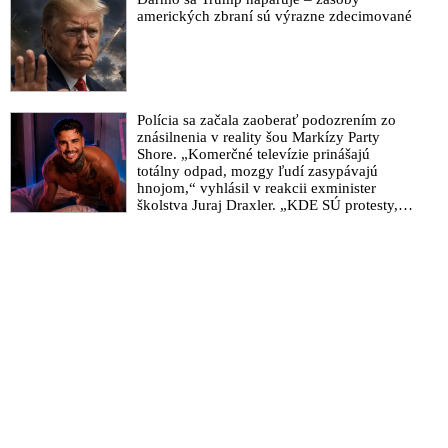
amerických zbraní sú výrazne zdecimované
Polícia sa začala zaoberať podozrením zo
znásilnenia v reality šou Markízy Party
Shore. „Komerčné televízie prinášajú
totálny odpad, mozgy ľudí zasypávajú
hnojom,“ vyhlásil v reakcii exminister
školstva Juraj Draxler. „KDE SÚ protesty,
výkriky či štrajky novinárov a mediálnych
pracovníkov?“ spýtal sa