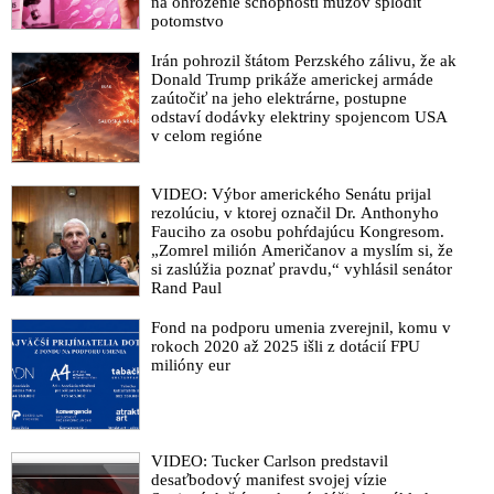
na ohrozenie schopnosti mužov splodiť
potomstvo
Irán pohrozil štátom Perzského zálivu, že ak
Donald Trump prikáže americkej armáde
zaútočiť na jeho elektrárne, postupne
odstaví dodávky elektriny spojencom USA
v celom regióne
VIDEO: Výbor amerického Senátu prijal
rezolúciu, v ktorej označil Dr. Anthonyho
Fauciho za osobu pohŕdajúcu Kongresom.
„Zomrel milión Američanov a myslím si, že
si zaslúžia poznať pravdu,“ vyhlásil senátor
Rand Paul
Fond na podporu umenia zverejnil, komu v
rokoch 2020 až 2025 išli z dotácií FPU
milióny eur
VIDEO: Tucker Carlson predstavil
desaťbodový manifest svojej vízie