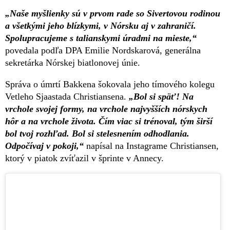
„Naše myšlienky sú v prvom rade so Sivertovou rodinou
a všetkými jeho blízkymi, v Nórsku aj v zahraničí.
Spolupracujeme s talianskymi úradmi na mieste,“
povedala podľa DPA Emilie Nordskarová, generálna
sekretárka Nórskej biatlonovej únie.
Správa o úmrtí Bakkena šokovala jeho tímového kolegu
Vetleho Sjaastada Christiansena.
„Bol si späť! Na
vrchole svojej formy, na vrchole najvyšších nórskych
hôr a na vrchole života. Čím viac si trénoval, tým širší
bol tvoj rozhľad. Bol si stelesnením odhodlania.
Odpočívaj v pokoji,“
napísal na Instagrame Christiansen,
ktorý v piatok zvíťazil v šprinte v Annecy.