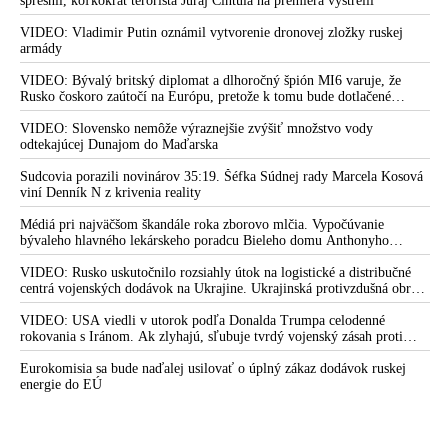
spresnil, koľkokrát terorista Juraj Cintula na premiéra vystrelil
VIDEO: Vladimir Putin oznámil vytvorenie dronovej zložky ruskej
armády
VIDEO: Bývalý britský diplomat a dlhoročný špión MI6 varuje, že
Rusko čoskoro zaútočí na Európu, pretože k tomu bude dotlačené
rovnako, ako bolo dotlačené k invázii na Ukrajinu v roku 2022.
Zelenskyj medzitým v Kyjeve naliehal na zhromaždených diplomatov,
VIDEO: Slovensko nemôže výraznejšie zvýšiť množstvo vody
aby vo svete zháňali energie pre Ukrajinu na zimu. Putin vraj bude
odtekajúcej Dunajom do Maďarska
mobilizovať a vojna sa do zimy pravdepodobne neskončí
Sudcovia porazili novinárov 35:19. Šéfka Súdnej rady Marcela Kosová
viní Denník N z krivenia reality
Médiá pri najväčšom škandále roka zborovo mlčia. Vypočúvanie
bývaleho hlavného lekárskeho poradcu Bieleho domu Anthonyho
Fauciho pred výborom amerického Senátu väčšina médií ignorovala
VIDEO: Rusko uskutočnilo rozsiahly útok na logistické a distribučné
centrá vojenských dodávok na Ukrajine. Ukrajinská protivzdušná obrana
nedokázala počas ničivého nočného útoku na Kyjev a jeho okolie
zachytiť ani jednu ruskú raketu
VIDEO: USA viedli v utorok podľa Donalda Trumpa celodenné
rokovania s Iránom. Ak zlyhajú, sľubuje tvrdý vojenský zásah proti
Teheránu
Eurokomisia sa bude naďalej usilovať o úplný zákaz dodávok ruskej
energie do EÚ