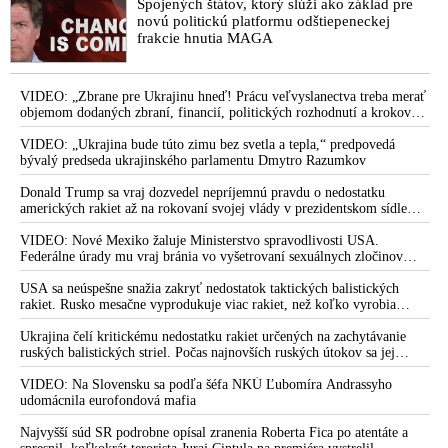
Spojených štátov, ktorý slúži ako základ pre
novú politickú platformu odštiepeneckej
frakcie hnutia MAGA
VIDEO: „Zbrane pre Ukrajinu hneď! Prácu veľvyslanectva treba merať
objemom dodaných zbraní, financií, politických rozhodnutí a krokov
tlaku na nepriateľa,“ povedal Volodymyr Zelenskyj zhromaždeným
ukrajinským diplomatom v Kyjeve. Donald Trump mu potom odkázal,
VIDEO: „Ukrajina bude túto zimu bez svetla a tepla,“ predpovedá
že USA Ukrajine nedodajú protiraketové systémy Patriot
bývalý predseda ukrajinského parlamentu Dmytro Razumkov
Donald Trump sa vraj dozvedel nepríjemnú pravdu o nedostatku
amerických rakiet až na rokovaní svojej vlády v prezidentskom sídle
Camp David v Marylande, a preto musel odložiť plánované útoky na
Irán. Prezident USA sa pre to údajne pohádal so šéfom Pentagónu, lebo
VIDEO: Nové Mexiko žaluje Ministerstvo spravodlivosti USA.
bol presvedčený o opaku
Federálne úrady mu vraj bránia vo vyšetrovaní sexuálnych zločinov
organizátora pedofilnej siete Jeffreyho Epsteina. Ten mal nariadiť, aby
dve dievčatá zo zahraničia, ktoré boli uškrtené počas drsného
USA sa neúspešne snažia zakryť nedostatok taktických balistických
fetišistického sexu, pochovali v blízkosti jeho ranča v tomto americkom
rakiet. Rusko mesačne vyprodukuje viac rakiet, než koľko vyrobia
štáte
všetci producenti systémov Patriot dohromady
Ukrajina čelí kritickému nedostatku rakiet určených na zachytávanie
ruských balistických striel. Počas najnovších ruských útokov sa jej
nepodarilo zostreliť ani jednu. Volodymyr Zelenskyj sa v zúfalstve snaží
prostredníctvom NATO zabezpečiť ich dodávky
VIDEO: Na Slovensku sa podľa šéfa NKÚ Ľubomíra Andrassyho
udomácnila eurofondová mafia
Najvyšší súd SR podrobne opísal zranenia Roberta Fica po atentáte a