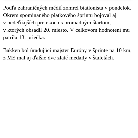
Podľa zahraničných médií zomrel biatlonista v pondelok.
Okrem spomínaného piatkového šprintu bojoval aj
v nedeľňajších pretekoch s hromadným štartom,
v ktorých obsadil 20. miesto. V celkovom hodnotení mu
patrila 13. priečka.
Bakken bol úradujúci majster Európy v šprinte na 10 km,
z ME mal aj ďalšie dve zlaté medaily v štafetách.