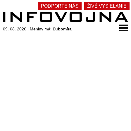
PODPORTE NÁS
ŽIVÉ VYSIELANIE
09. 08. 2026
|
Meniny má:
Ľubomíra