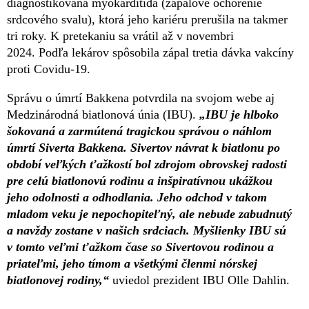
diagnostikovaná myokarditída (zápalové ochorenie
srdcového svalu), ktorá jeho kariéru prerušila na takmer
tri roky. K pretekaniu sa vrátil až v novembri
2024. Podľa lekárov spôsobila zápal tretia dávka vakcíny
proti Covidu-19.
Správu o úmrtí Bakkena potvrdila na svojom webe aj
Medzinárodná biatlonová únia (IBU).
„IBU je hlboko
šokovaná a zarmútená tragickou správou o náhlom
úmrtí Siverta Bakkena. Sivertov návrat k biatlonu po
období veľkých ťažkostí bol zdrojom obrovskej radosti
pre celú biatlonovú rodinu a inšpiratívnou ukážkou
jeho odolnosti a odhodlania. Jeho odchod v takom
mladom veku je nepochopiteľný, ale nebude zabudnutý
a navždy zostane v našich srdciach. Myšlienky IBU sú
v tomto veľmi ťažkom čase so Sivertovou rodinou a
priateľmi, jeho tímom a všetkými členmi nórskej
biatlonovej rodiny,“
uviedol prezident IBU Olle Dahlin.