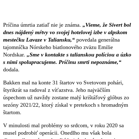
Príčina úmrtia zatiaľ nie je známa.
„Vieme, že Sivert bol
dnes nájdený mŕtvy vo svojej hotelovej izbe v alpskom
mestečku Lavaze v Taliansku,“
povedala generálna
tajomníčka Nórskeho biatlonového zväzu Emilie
Nordskar.
„Sme v kontakte s talianskou políciou a úzko
s nimi spolupracujeme. Príčinu smrti nepoznáme,“
dodala.
Bakken mal na konte 31 štartov vo Svetovom pohári,
štyrikrát sa radoval z víťazstva. Jeho najväčším
úspechom už navždy zostane malý krištáľový glóbus zo
sezóny 2021/22, ktorý získal v pretekoch s hromadným
štartom.
V minulosti mal problémy so srdcom, v roku 2020 sa
musel podrobiť operácii. Onedlho mu však bola