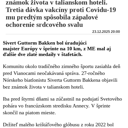
známok života v talianskom hoteli.
Tretia dávka vakcíny proti Covidu-19
mu predtým spôsobila zápalové
ochorenie srdcového svalu
23.12.2025 20:00
Sivert Guttorm Bakken bol úradujúci
majster Európy v šprinte na 10 km, z ME mal aj
ďalšie dve zlaté medaily v štafetách.
Komunitu okolo tradičného zimného športu zasiahla deň
pred Vianocami neočakávaná správa. 27-ročného
Nórskeho biatlonistu Siverta Guttorm Bakkena objavili
bez známok života v talianskom hoteli.
Iba pred štyrmi dňami sa zúčastnil na podujatí Svetového
pohára vo francúzskom stredisku Annecy. V šprinte
skončil na piatom mieste.
Držiteľ malého krištáľového glóbusu z roku 2022 bol