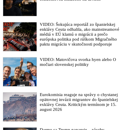
VIDEO: Šokujúca reportáž zo španielskej
enklávy Ceuta odhalila, ako mainstreamové
médiá v EÚ klamú o migrácii a prečo
európska politika pod rúškom Migračného
paktu migráciu v skutočnosti podporuje
VIDEO: Matovičova svorka hyen alebo O
močiari slovenskej politiky
Eurokomisia reaguje na správy o chystanej
opätovnej invázii migrantov do španielskej
exklávy Ceuta. Kritickým termínom je 15.
august 2026
Darmo sa Trump naparuje – zásoby