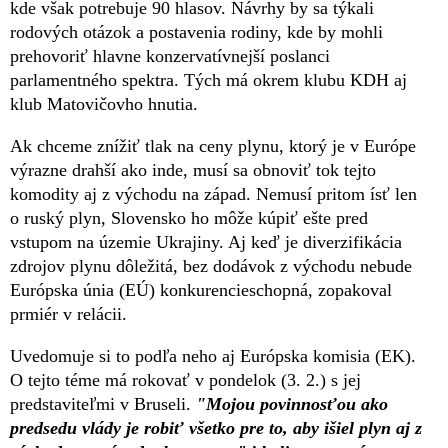
kde však potrebuje 90 hlasov. Návrhy by sa týkali
rodových otázok a postavenia rodiny, kde by mohli
prehovoriť hlavne konzervatívnejší poslanci
parlamentného spektra. Tých má okrem klubu KDH aj
klub Matovičovho hnutia.
Ak chceme znížiť tlak na ceny plynu, ktorý je v Európe
výrazne drahší ako inde, musí sa obnoviť tok tejto
komodity aj z východu na západ. Nemusí pritom ísť len
o ruský plyn, Slovensko ho môže kúpiť ešte pred
vstupom na územie Ukrajiny. Aj keď je diverzifikácia
zdrojov plynu dôležitá, bez dodávok z východu nebude
Európska únia (EÚ) konkurencieschopná, zopakoval
prmiér v relácii.
Uvedomuje si to podľa neho aj Európska komisia (EK).
O tejto téme má rokovať v pondelok (3. 2.) s jej
predstaviteľmi v Bruseli.
"Mojou povinnosťou ako
predsedu vlády je robiť všetko pre to, aby išiel plyn aj z