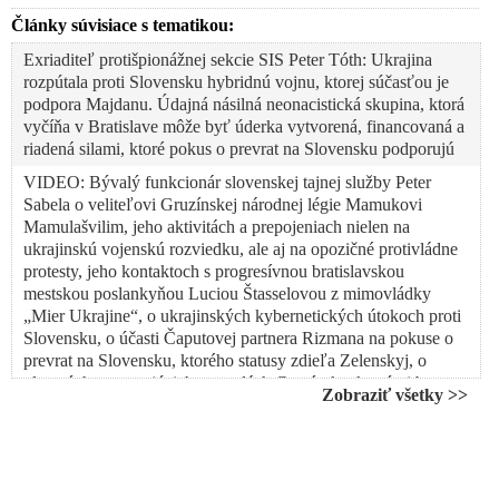
Články súvisiace s tematikou:
Exriaditeľ protišpionážnej sekcie SIS Peter Tóth: Ukrajina
rozpútala proti Slovensku hybridnú vojnu, ktorej súčasťou je
podpora Majdanu. Údajná násilná neonacistická skupina, ktorá
vyčíňa v Bratislave môže byť úderka vytvorená, financovaná a
riadená silami, ktoré pokus o prevrat na Slovensku podporujú
VIDEO: Bývalý funkcionár slovenskej tajnej služby Peter
Sabela o veliteľovi Gruzínskej národnej légie Mamukovi
Mamulašvilim, jeho aktivitách a prepojeniach nielen na
ukrajinskú vojenskú rozviedku, ale aj na opozičné protivládne
protesty, jeho kontaktoch s progresívnou bratislavskou
mestskou poslankyňou Luciou Štasselovou z mimovládky
„Mier Ukrajine“, o ukrajinských kybernetických útokoch proti
Slovensku, o účasti Čaputovej partnera Rizmana na pokuse o
prevrat na Slovensku, ktorého statusy zdieľa Zelenskyj, o
platených protestujúcich a o radách Gruzínska, ktorými by sa
Zobraziť všetky >>
Ficova vláda mala riadiť
Ukrajinská vojenská rozviedka odmieta vyjadrenia premiéra
Fica, šéfa SIS Gašpara a ministra vnútra Šutaja Eštoka, že na
opozičnom pokuse o násilný prevrat na Slovensku sa