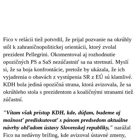
Fico v relácii tiež potvrdil, že prijal pozvanie na okrúhly
stôl k zahraničnopolitickej orientácii, ktorý zvolal
prezident Pellegrini. Okomentoval aj rozhodnutie
opozičných PS a SaS nezúčastniť sa na stretnutí. Myslí
si, že sa boja konfrontácie, pretože by ukázala, že ich
vyjadrenia o obavách z vystúpenia SR z EÚ sú klamlivé.
KDH bola jediná opozičná strana, ktorá avizovala, že sa
okrúhleho stola s prezidentom a koaličnými stranami tiež
zúčastní.
"Vítam však prístup KDH, kde, dúfam, budeme aj
možnosť prediskutovať s pánom predsedom aktuálne
návrhy ohľadom ústavy Slovenskej republiky,"
narážal
Fico na nedávny brífing, kde avizoval ústavné zmeny,