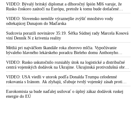
tešili predčasne
VIDEO: Bývalý britský diplomat a dlhoročný špión MI6 varuje, že
Rusko čoskoro zaútočí na Európu, pretože k tomu bude dotlačené
VIDEO: Generálnemu prokurátorovi Žilinkovi bol podaný
rovnako, ako bolo dotlačené k invázii na Ukrajinu v roku 2022.
podnet proti politickej mimovládke „Mier Ukrajine“ kvôli
Zelenskyj medzitým v Kyjeve naliehal na zhromaždených diplomatov,
VIDEO: Slovensko nemôže výraznejšie zvýšiť množstvo vody
podozreniu z trestných činov vlastizrady a úkladov proti
aby vo svete zháňali energie pre Ukrajinu na zimu. Putin vraj bude
odtekajúcej Dunajom do Maďarska
mobilizovať a vojna sa do zimy pravdepodobne neskončí
Slovenskej republike v spojení s cudzou mocou za
Sudcovia porazili novinárov 35:19. Šéfka Súdnej rady Marcela Kosová
organizovanie Majdanu s podvratnou skupinou zahraničných
viní Denník N z krivenia reality
inštruktorov
Médiá pri najväčšom škandále roka zborovo mlčia. Vypočúvanie
VIDEO: SIS neporušila zákon a koná v zmysle ochrany štátu,
bývaleho hlavného lekárskeho poradcu Bieleho domu Anthonyho
vyhlásil podpredseda osobitného parlamentného výboru na
Fauciho pred výborom amerického Senátu väčšina médií ignorovala
VIDEO: Rusko uskutočnilo rozsiahly útok na logistické a distribučné
kontrolu tajnej služby Peter Šuca. Šéf SIS Pavol Gašpar po
centrá vojenských dodávok na Ukrajine. Ukrajinská protivzdušná obrana
zasadnutí kontrolného orgánu vyhlásil, že jediný, kto chce
nedokázala počas ničivého nočného útoku na Kyjev a jeho okolie
Slovenskú informačnú službu zneužiť na politické účely, je
zachytiť ani jednu ruskú raketu
VIDEO: USA viedli v utorok podľa Donalda Trumpa celodenné
opozícia
rokovania s Iránom. Ak zlyhajú, sľubuje tvrdý vojenský zásah proti
Teheránu
VIDEO: „Úplne nezávislé mimovládky organizujú protesty, na
Eurokomisia sa bude naďalej usilovať o úplný zákaz dodávok ruskej
ktorých sa vraj zúčastnilo 60-tisíc ľudí, aj keď maximálna
energie do EÚ
kapacita námestia je 25-tisíc vrátane detí. Medzi protestujúcimi
bola aj skupina Ukrajincov,“ tvrdí europoslankyňa Roth
Neveďalová a v reakcii na klamstvá šírené opozíciou
poukazuje na aktivity premiéra Fica a jeho vlády, ktorá pracuje
na ochrane národnoštátnych záujmov. Pripomenula tiež výrok
šéfa maďarskej vlády Orbána, ktorý počas návštevy v