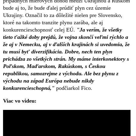
prípadných mierových dohôd medzi Ukrajinou a Ruskom
bude aj to, že bude ďalej prúdiť plyn cez územie
Ukrajiny. Označil to za dôležité nielen pre Slovensko,
ktoré na takomto tranzite plynu zarába, ale aj
konkurencieschopnosť celej EÚ.
"Ja verím, že všetky
tieto ťažké doby prejdú, že vojna skončí veľmi rýchlo a
že aj v Nemecku, aj v ďalších krajinách si uvedomia, že
tu musí byť diverzifikácia. Dobre, nech ten plyn
prichádza zo všetkých strán. My máme interkonektory s
Poľskom, Maďarskom, Rakúskom, s Českou
republikou, samozrejme z východu. Ale bez plynu z
východu na západ Európa nebude nikdy
konkurencieschopná,"
podčiarkol Fico.
Viac vo videu: