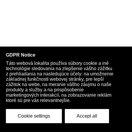
Bratislave skonštatoval, že svet sa zmenil a pozície Slovenska a
Maďarska už predstavujú hlavný prúd
Vyhlásenie kresťanských osobností a občianskych združení: „S
veľkým znepokojením sledujeme zapojenie vedenia KDH na
čele s Milanom Majerským do eskalácie napätia v slovenskej
spoločnosti. Odsudzujeme ich spoluprácu s nepriateľmi
slovenskej štátnosti a so silami s pomýleným hodnotovým
systémom, ktorý je v priamom rozpore so stanoviskami pápeža
a postojmi slovenských katolíckych biskupov“
Zlomyseľní hľadajú slabomyseľných a slaboduchých
VIDEO: Progresívci & spol. protestovali proti Ficovej vláde s
americkými a ukrajinskými vlajkami. Europoslanec Mazurek
im odkazuje, že nástupom Donalda Trumpa o svojho hlavného
spojenca v USA prišli, len im to ešte nedošlo. „Totálne
prehrávate!,“ skonštatoval a pripomenul im otvorenú vojnu,
ktorú ich progresívnej agende vyhlásil nový americký
prezident, keď zastavil vojenskú pomoc Ukrajinu, ale aj
financovanie LGBT zvráteností
Ďalšie sekcie:
VIDEO: Ján Baránek o začiatku prezidentovania Donalda
Nájdené v archíve Gustáva Murína
Trumpa, psychiatroch-revolucionároch, ktorí svojím