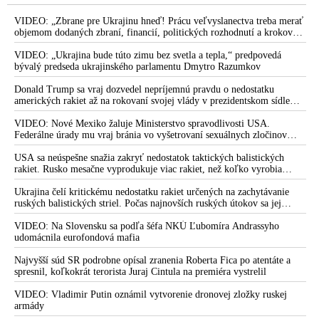
slovenskej tajnej služby, ktorá hovorí o príprave štátneho
prevratu v réžii mimovládok a opozície, o politických
VIDEO: „Zbrane pre Ukrajinu hneď! Prácu veľvyslanectva treba merať
nadáciach a poradenských firmách, ktoré sa v minulosti
objemom dodaných zbraní, financií, politických rozhodnutí a krokov
tlaku na nepriateľa,“ povedal Volodymyr Zelenskyj zhromaždeným
pokúsili o zvrhnutie vlády aj v iných štátoch Európy, o
ukrajinským diplomatom v Kyjeve. Donald Trump mu potom odkázal,
VIDEO: „Ukrajina bude túto zimu bez svetla a tepla,“ predpovedá
odpočúvaní organizátorov nepokojov, ale aj o tom, čo vlastne
že USA Ukrajine nedodajú protiraketové systémy Patriot
bývalý predseda ukrajinského parlamentu Dmytro Razumkov
tajná služba smie robiť a kedy už musia aktívne zakročiť iné
bezpečnostné zložky štátu
Donald Trump sa vraj dozvedel nepríjemnú pravdu o nedostatku
amerických rakiet až na rokovaní svojej vlády v prezidentskom sídle
Politické mimovládky na čele so Sorosovou nadáciou &
Camp David v Marylande, a preto musel odložiť plánované útoky na
Irán. Prezident USA sa pre to údajne pohádal so šéfom Pentagónu, lebo
VIDEO: Nové Mexiko žaluje Ministerstvo spravodlivosti USA.
Nadáciou Milana Šimečku v liste Ficovej vláde opäť šíria
bol presvedčený o opaku
Federálne úrady mu vraj bránia vo vyšetrovaní sexuálnych zločinov
nenávisť a lži, že Slovensko sa odkláňa od EÚ a NATO.
organizátora pedofilnej siete Jeffreyho Epsteina. Ten mal nariadiť, aby
Zároveň žiadajú peniaze na svoje fungovanie, ktoré im
dve dievčatá zo zahraničia, ktoré boli uškrtené počas drsného
USA sa neúspešne snažia zakryť nedostatok taktických balistických
prostredníctvom grantov doteraz desaťročia od štátu na ich
fetišistického sexu, pochovali v blízkosti jeho ranča v tomto americkom
rakiet. Rusko mesačne vyprodukuje viac rakiet, než koľko vyrobia
štáte
všetci producenti systémov Patriot dohromady
politický aktivizmus v prospech násilného presadzovania
Ukrajina čelí kritickému nedostatku rakiet určených na zachytávanie
zvrátenej progresívno-liberálnej agendy tiekli
ruských balistických striel. Počas najnovších ruských útokov sa jej
nepodarilo zostreliť ani jednu. Volodymyr Zelenskyj sa v zúfalstve snaží
VIDEO: Sulíkov syn obvinil organizátorov Majdanu a
prostredníctvom NATO zabezpečiť ich dodávky
VIDEO: Na Slovensku sa podľa šéfa NKÚ Ľubomíra Andrassyho
„progresívne neobjektívne médiá“ z manipulácie verejnosti
udomácnila eurofondová mafia
ohľadne počtu ľudí na piatkovom protivládnom proteste. Proti
každému človeku sa na Slovensku podľa neho bez problémov
Najvyšší súd SR podrobne opísal zranenia Roberta Fica po atentáte a
spresnil, koľkokrát terorista Juraj Cintula na premiéra vystrelil
nájde 20-tisíc hejterov a pripomína, že v bratislavskom kraji
žije 90-tisíc Ukrajincov
VIDEO: Vladimir Putin oznámil vytvorenie dronovej zložky ruskej
armády
Bývalý šéf protišpionážnej služby Tóth o tom, že majdanisti sa