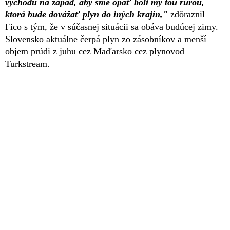
východu na západ, aby sme opäť boli my tou rúrou,
ktorá bude dovážať plyn do iných krajín,"
zdôraznil
Fico s tým, že v súčasnej situácii sa obáva budúcej zimy.
Slovensko aktuálne čerpá plyn zo zásobníkov a menší
objem prúdi z juhu cez Maďarsko cez plynovod
Turkstream.