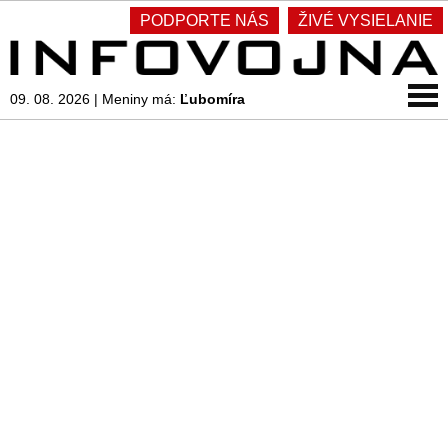
PODPORTE NÁS
ŽIVÉ VYSIELANIE
09. 08. 2026
|
Meniny má:
Ľubomíra