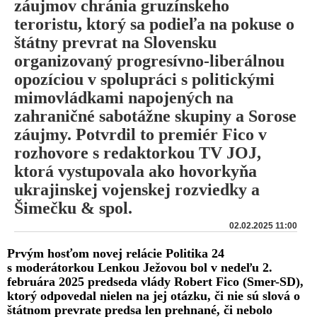
záujmov chránia gruzínskeho
teroristu, ktorý sa podieľa na pokuse o
štátny prevrat na Slovensku
organizovaný progresívno-liberálnou
opozíciou v spolupráci s politickými
mimovládkami napojených na
zahraničné sabotážne skupiny a Sorose
záujmy. Potvrdil to premiér Fico v
rozhovore s redaktorkou TV JOJ,
ktorá vystupovala ako hovorkyňa
ukrajinskej vojenskej rozviedky a
Šimečku & spol.
02.02.2025 11:00
Prvým hosťom novej relácie Politika 24
s moderátorkou Lenkou Ježovou bol v nedeľu 2.
februára 2025 predseda vlády Robert Fico (Smer-SD),
ktorý odpovedal nielen na jej otázku, či nie sú slová o
štátnom prevrate predsa len prehnané, či nebolo