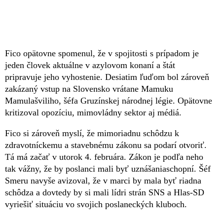
Fico opätovne spomenul, že v spojitosti s prípadom je
jeden človek aktuálne v azylovom konaní a štát
pripravuje jeho vyhostenie. Desiatim ľuďom bol zároveň
zakázaný vstup na Slovensko vrátane Mamuku
Mamulašviliho, šéfa Gruzínskej národnej légie. Opätovne
kritizoval opozíciu, mimovládny sektor aj médiá.
Fico si zároveň myslí, že mimoriadnu schôdzu k
zdravotníckemu a stavebnému zákonu sa podarí otvoriť.
Tá má začať v utorok 4. februára. Zákon je podľa neho
tak vážny, že by poslanci mali byť uznášaniaschopní. Šéf
Smeru navyše avizoval, že v marci by mala byť riadna
schôdza a dovtedy by si mali lídri strán SNS a Hlas-SD
vyriešiť situáciu vo svojich poslaneckých kluboch.