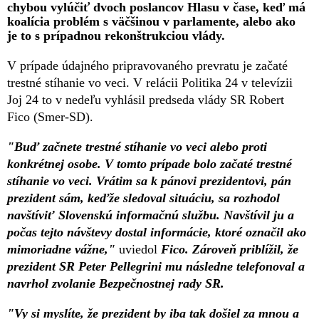
chybou vylúčiť dvoch poslancov Hlasu v čase, keď má
koalícia problém s väčšinou v parlamente, alebo ako
je to s prípadnou rekonštrukciou vlády.
V prípade údajného pripravovaného prevratu je začaté
trestné stíhanie vo veci. V relácii Politika 24 v televízii
Joj 24 to v nedeľu vyhlásil predseda vlády SR Robert
Fico (Smer-SD).
"Buď začnete trestné stíhanie vo veci alebo proti
konkrétnej osobe. V tomto prípade bolo začaté trestné
stíhanie vo veci. Vrátim sa k pánovi prezidentovi, pán
prezident sám, keďže sledoval situáciu, sa rozhodol
navštíviť Slovenskú informačnú službu. Navštívil ju a
počas tejto návštevy dostal informácie, ktoré označil ako
mimoriadne vážne,"
uviedol
Fico. Zároveň priblížil, že
prezident SR Peter Pellegrini mu následne telefonoval a
navrhol zvolanie Bezpečnostnej rady SR.
"Vy si myslíte, že prezident by iba tak došiel za mnou a