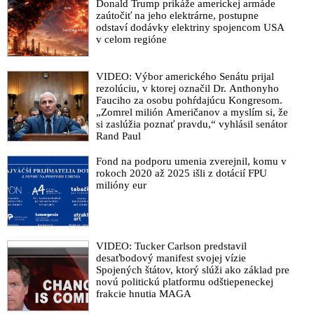
Donald Trump prikáže americkej armáde
VIDEO: Podpredseda parlamentu Tibor Gašpar o snahe
zaútočiť na jeho elektrárne, postupne
destabilizovať Slovensko cez vplyvové operácie a pokusy o
odstaví dodávky elektriny spojencom USA
prevrat, o šírení nenávisti v spoločnosti opozíciou cez
v celom regióne
podsúvanie klamstiev slovenskej verejnosti, že Slovensko sa
odkláňa od EÚ a NATO, o podobných pokusoch
VIDEO: Výbor amerického Senátu prijal
destabilizovať nepohodlné vlády v iných štátoch Európy, o
rezolúciu, v ktorej označil Dr. Anthonyho
radikalizácii a vyhrocovaní napätia v našej spoločnosti cez
Fauciho za osobu pohŕdajúcu Kongresom.
nenávistné prejavy predstaviteľov z Českej republiky voči
„Zomrel milión Američanov a myslím si, že
našej vláde, ale aj o rokovaniach čelných predstaviteľov
si zaslúžia poznať pravdu,“ vyhlásil senátor
Slovenska s ruskými ústavnými činiteľmi v Moskve a
Rand Paul
najnovších rozhodnutiach nového prezidenta USA Donalda
Fond na podporu umenia zverejnil, komu v
Trumpa, ktorými rozpútal vojnu proti extrémistickej
rokoch 2020 až 2025 išli z dotácií FPU
progresívno-liberálnej ideológii
milióny eur
Na upokojenie situácie v rozdelenej slovenskej spoločnosti
apeluje po výzve vedenia Univerzity Komenského už aj
Slovenská technická univerzita v Bratislave: „Vyzývame
všetkých aktérov verejného a spoločenského života, vrátane
VIDEO: Tucker Carlson predstavil
médií, na zodpovedné konanie v záujme upokojenia situácie a
desaťbodový manifest svojej vízie
na maximálne úsilie o racionálne a konsenzuálne riešenia na
Spojených štátov, ktorý slúži ako základ pre
novú politickú platformu odštiepeneckej
prospech Slovenska a jeho občanov“
frakcie hnutia MAGA
VIDEO: Bývalý šéf SIS Michal Aláč o vážnosti správy