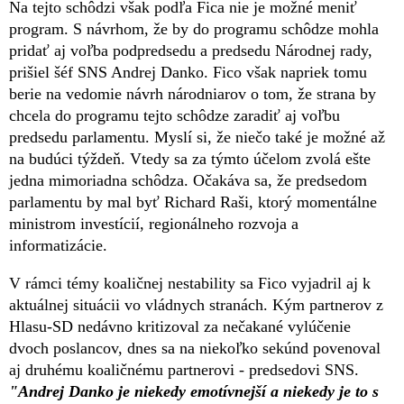
Na tejto schôdzi však podľa Fica nie je možné meniť
program. S návrhom, že by do programu schôdze mohla
pridať aj voľba podpredsedu a predsedu Národnej rady,
prišiel šéf SNS Andrej Danko. Fico však napriek tomu
berie na vedomie návrh národniarov o tom, že strana by
chcela do programu tejto schôdze zaradiť aj voľbu
predsedu parlamentu. Myslí si, že niečo také je možné až
na budúci týždeň. Vtedy sa za týmto účelom zvolá ešte
jedna mimoriadna schôdza. Očakáva sa, že predsedom
parlamentu by mal byť Richard Raši, ktorý momentálne
ministrom investícií, regionálneho rozvoja a
informatizácie.
V rámci témy koaličnej nestability sa Fico vyjadril aj k
aktuálnej situácii vo vládnych stranách. Kým partnerov z
Hlasu-SD nedávno kritizoval za nečakané vylúčenie
dvoch poslancov, dnes sa na niekoľko sekúnd povenoval
aj druhému koaličnému partnerovi - predsedovi SNS.
"Andrej Danko je niekedy emotívnejší a niekedy je to s