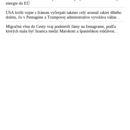
energie do EÚ
USA kvôli vojne s Iránom vyčerpali takmer celý arzenál rakiet dlhého
doletu, čo v Pentagóne a Trumpovej administratíve vyvoláva vážne
obavy o bojaschopnosť americkej armády v prípade vypuknutia
konfliktu s Čínou alebo Ruskom
Migračnú vlnu do Ceuty vraj podnietili fámy na Instagrame, podľa
ktorých mala byť hranica medzi Marokom a španielskou exklávou
otvorená