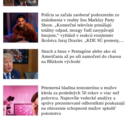
Polícia sa začala zaoberať podozrením zo
znásilnenia v reality šou Markízy Party
Shore. „Komerčné televízie prinášajú
totálny odpad, mozgy ľudí zasypávajú
hnojom,“ vyhlásil v reakcii exminister
školstva Juraj Draxler. „KDE SÚ protesty,
výkriky či štrajky novinárov a mediálnych
pracovníkov?“ spýtal sa
Strach a hnus v Pentagóne alebo ako sú
Američania až po uši namočení do chaosu
na Blízkom východe
Priemerná hladina testosterónu u mužov
klesla za posledných 50 rokov o viac než
polovicu. Najnovšie vedecké analýzy a
správy prezentované odborníkmi poukazujú
na ohrozenie schopnosti mužov splodiť
potomstvo