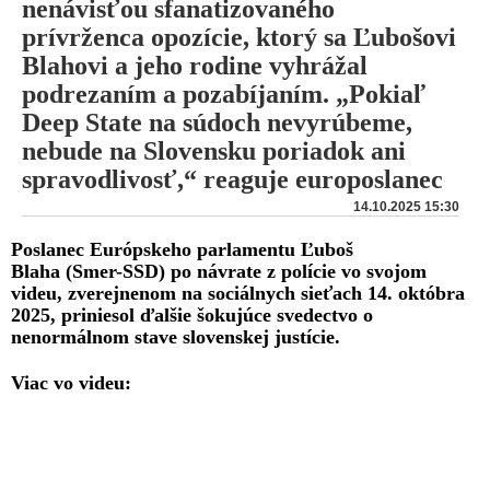
nenávisťou sfanatizovaného
prívrženca opozície, ktorý sa Ľubošovi
Blahovi a jeho rodine vyhrážal
podrezaním a pozabíjaním. „Pokiaľ
Deep State na súdoch nevyrúbeme,
nebude na Slovensku poriadok ani
spravodlivosť,“ reaguje europoslanec
14.10.2025 15:30
Poslanec Európskeho parlamentu Ľuboš
Blaha (Smer-SSD) po návrate z polície vo svojom
videu, zverejnenom na sociálnych sieťach 14. októbra
2025, priniesol ďalšie šokujúce svedectvo o
nenormálnom stave slovenskej justície.
Viac vo videu: