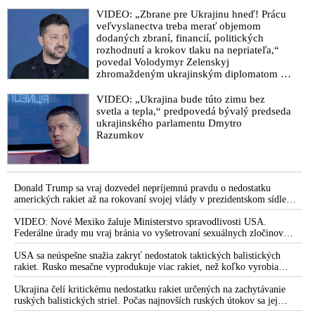
VIDEO: „Zbrane pre Ukrajinu hneď! Prácu
veľvyslanectva treba merať objemom
dodaných zbraní, financií, politických
rozhodnutí a krokov tlaku na nepriateľa,“
povedal Volodymyr Zelenskyj
zhromaždeným ukrajinským diplomatom v
Kyjeve. Donald Trump mu potom odkázal,
že USA Ukrajine nedodajú protiraketové
VIDEO: „Ukrajina bude túto zimu bez
systémy Patriot
svetla a tepla,“ predpovedá bývalý predseda
ukrajinského parlamentu Dmytro
Razumkov
Donald Trump sa vraj dozvedel nepríjemnú pravdu o nedostatku
amerických rakiet až na rokovaní svojej vlády v prezidentskom sídle
Camp David v Marylande, a preto musel odložiť plánované útoky na
Irán. Prezident USA sa pre to údajne pohádal so šéfom Pentagónu, lebo
VIDEO: Nové Mexiko žaluje Ministerstvo spravodlivosti USA.
bol presvedčený o opaku
Federálne úrady mu vraj bránia vo vyšetrovaní sexuálnych zločinov
organizátora pedofilnej siete Jeffreyho Epsteina. Ten mal nariadiť, aby
dve dievčatá zo zahraničia, ktoré boli uškrtené počas drsného
USA sa neúspešne snažia zakryť nedostatok taktických balistických
fetišistického sexu, pochovali v blízkosti jeho ranča v tomto americkom
rakiet. Rusko mesačne vyprodukuje viac rakiet, než koľko vyrobia
štáte
všetci producenti systémov Patriot dohromady
Ukrajina čelí kritickému nedostatku rakiet určených na zachytávanie
ruských balistických striel. Počas najnovších ruských útokov sa jej
nepodarilo zostreliť ani jednu. Volodymyr Zelenskyj sa v zúfalstve snaží