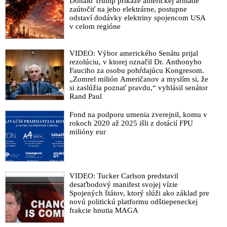
Donald Trump prikáže americkej armáde
zaútočiť na jeho elektrárne, postupne
odstaví dodávky elektriny spojencom USA
v celom regióne
VIDEO: Výbor amerického Senátu prijal
rezolúciu, v ktorej označil Dr. Anthonyho
Fauciho za osobu pohŕdajúcu Kongresom.
„Zomrel milión Američanov a myslím si, že
si zaslúžia poznať pravdu,“ vyhlásil senátor
Rand Paul
Fond na podporu umenia zverejnil, komu v
rokoch 2020 až 2025 išli z dotácií FPU
milióny eur
VIDEO: Tucker Carlson predstavil
desaťbodový manifest svojej vízie
Spojených štátov, ktorý slúži ako základ pre
novú politickú platformu odštiepeneckej
frakcie hnutia MAGA