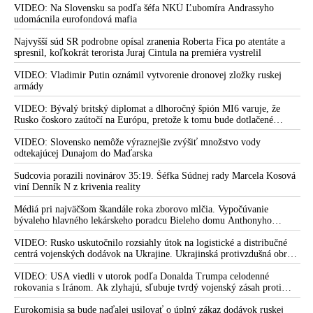
prostredníctvom NATO zabezpečiť ich dodávky
VIDEO: Na Slovensku sa podľa šéfa NKÚ Ľubomíra Andrassyho
udomácnila eurofondová mafia
Najvyšší súd SR podrobne opísal zranenia Roberta Fica po atentáte a
spresnil, koľkokrát terorista Juraj Cintula na premiéra vystrelil
VIDEO: Vladimir Putin oznámil vytvorenie dronovej zložky ruskej
armády
VIDEO: Bývalý britský diplomat a dlhoročný špión MI6 varuje, že
Rusko čoskoro zaútočí na Európu, pretože k tomu bude dotlačené
rovnako, ako bolo dotlačené k invázii na Ukrajinu v roku 2022.
Zelenskyj medzitým v Kyjeve naliehal na zhromaždených diplomatov,
VIDEO: Slovensko nemôže výraznejšie zvýšiť množstvo vody
aby vo svete zháňali energie pre Ukrajinu na zimu. Putin vraj bude
odtekajúcej Dunajom do Maďarska
mobilizovať a vojna sa do zimy pravdepodobne neskončí
Sudcovia porazili novinárov 35:19. Šéfka Súdnej rady Marcela Kosová
viní Denník N z krivenia reality
Médiá pri najväčšom škandále roka zborovo mlčia. Vypočúvanie
bývaleho hlavného lekárskeho poradcu Bieleho domu Anthonyho
Fauciho pred výborom amerického Senátu väčšina médií ignorovala
VIDEO: Rusko uskutočnilo rozsiahly útok na logistické a distribučné
centrá vojenských dodávok na Ukrajine. Ukrajinská protivzdušná obrana
nedokázala počas ničivého nočného útoku na Kyjev a jeho okolie
zachytiť ani jednu ruskú raketu
VIDEO: USA viedli v utorok podľa Donalda Trumpa celodenné
rokovania s Iránom. Ak zlyhajú, sľubuje tvrdý vojenský zásah proti
Teheránu
Eurokomisia sa bude naďalej usilovať o úplný zákaz dodávok ruskej