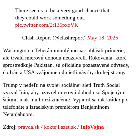
There seems to be a very good chance that
they could work something out.
pic.twitter.com/2t135pxoVK
— Clash Report (@clashreport)
May 18, 2026
Washington a Teherán minulý mesiac ohlásili prímerie,
ale trvalú mierovú dohodu neuzavreli. Rokovania, ktoré
sprostredkuje Pakistan, sú oficiálne pozastavené odvtedy,
čo Irán a USA vzájomne odmietli návrhy druhej strany.
Trump v nedeľu na svojej sociálnej sieti Truth Social
vyzval Irán, aby uzavrel mierovú dohodu so Spojenými
štátmi, inak mu hrozí zničenie. Vyjadril sa tak krátko po
telefonáte s izraelským premiérom Benjaminom
Netanjahuom.
Zdroj:
pravda.sk
/
koktejl.azet.sk
/
InfoVojna