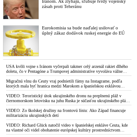
Iránom. Ak zlyhajú, sľubuje tvrdý vojenský
zásah proti Teheránu
Eurokomisia sa bude naďalej usilovať o
úplný zákaz dodávok ruskej energie do EÚ
USA kvôli vojne s Iránom vyčerpali takmer celý arzenál rakiet dlhého
doletu, čo v Pentagóne a Trumpovej administratíve vyvoláva vážne
obavy o bojaschopnosť americkej armády v prípade vypuknutia
konfliktu s Čínou alebo Ruskom
Migračnú vlnu do Ceuty vraj podnietili fámy na Instagrame, podľa
ktorých mala byť hranica medzi Marokom a španielskou exklávou
otvorená
VIDEO: Teroristický útok ukrajinského dronu na preplnenú pláž v
čiernomorskom letovisku na juhu Ruska je súčasťou ukrajinského plánu,
ktorý kopíruje model Hitlerovej „totálnej vojny“ po porážke
Wehrmachtu pri Stalingrade. Útok v Kaspickom mori na iránsku loď
VIDEO: Zo školskej družiny na frontovú líniu: Ako Západ financuje
podľa predstaviteľov Iránu potvrdzuje, že Kyjev sa na pokyn svojich
militarizáciu ukrajinských detí
západných či izraelských sponzorov snaží zatiahnuť Európu a ďalšie
krajiny do širšieho vojnového konfliktu
VIDEO: Richard Glück natočil video v španielskej enkláve Ceuta, kde
na vlastné oči videl obohatenie európskej kultúry prostredníctvom
invázie migrantov. Takto by podľa neho vyzeralo Slovensko, keby mu