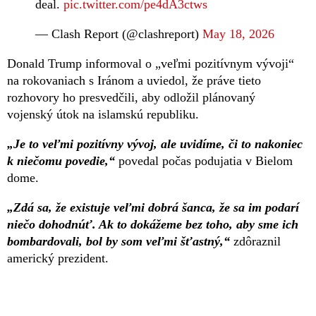
deal.
pic.twitter.com/pe4dA3ctws
— Clash Report (@clashreport)
May 18, 2026
Donald Trump informoval o „veľmi pozitívnym vývoji“
na rokovaniach s Iránom a uviedol, že práve tieto
rozhovory ho presvedčili, aby odložil plánovaný
vojenský útok na islamskú republiku.
„Je to veľmi pozitívny vývoj, ale uvidíme, či to nakoniec
k niečomu povedie,“
povedal počas podujatia v Bielom
dome.
„Zdá sa, že existuje veľmi dobrá šanca, že sa im podarí
niečo dohodnúť. Ak to dokážeme bez toho, aby sme ich
bombardovali, bol by som veľmi šťastný,“
zdôraznil
americký prezident.