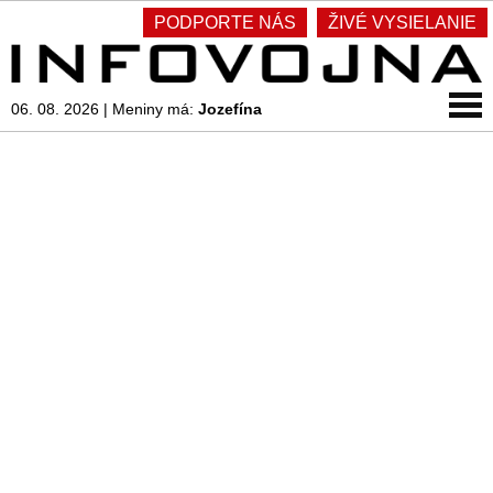
PODPORTE NÁS
ŽIVÉ VYSIELANIE
06. 08. 2026
|
Meniny má:
Jozefína