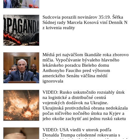
Sudcovia porazili novinárov 35:19. Šéfka
Súdnej rady Marcela Kosová viní Denník N
z krivenia reality
Médiá pri najväčšom škandále roka zborovo
mlčia. Vypočúvanie bývaleho hlavného
lekárskeho poradcu Bieleho domu
Anthonyho Fauciho pred výborom
amerického Senátu väčšina médií
ignorovala
VIDEO: Rusko uskutočnilo rozsiahly útok
na logistické a distribučné centrá
vojenských dodávok na Ukrajine.
Ukrajinská protivzdušná obrana nedokázala
počas ničivého nočného útoku na Kyjev a
jeho okolie zachytiť ani jednu ruskú raketu
VIDEO: USA viedli v utorok podľa
Donalda Trumpa celodenné rokovania s