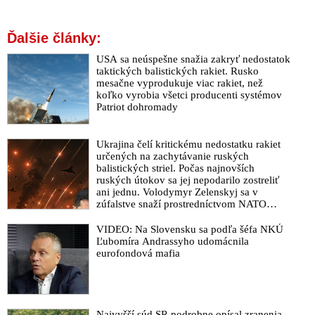
Ďalšie články:
USA sa neúspešne snažia zakryť nedostatok
taktických balistických rakiet. Rusko
mesačne vyprodukuje viac rakiet, než
koľko vyrobia všetci producenti systémov
Patriot dohromady
Ukrajina čelí kritickému nedostatku rakiet
určených na zachytávanie ruských
balistických striel. Počas najnovších
ruských útokov sa jej nepodarilo zostreliť
ani jednu. Volodymyr Zelenskyj sa v
zúfalstve snaží prostredníctvom NATO
zabezpečiť ich dodávky
VIDEO: Na Slovensku sa podľa šéfa NKÚ
Ľubomíra Andrassyho udomácnila
eurofondová mafia
Najvyšší súd SR podrobne opísal zranenia