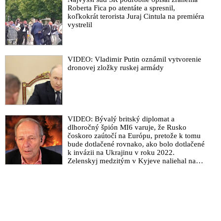
Roberta Fica po atentáte a spresnil,
koľkokrát terorista Juraj Cintula na premiéra
vystrelil
VIDEO: Vladimir Putin oznámil vytvorenie
dronovej zložky ruskej armády
VIDEO: Bývalý britský diplomat a
dlhoročný špión MI6 varuje, že Rusko
čoskoro zaútočí na Európu, pretože k tomu
bude dotlačené rovnako, ako bolo dotlačené
k invázii na Ukrajinu v roku 2022.
Zelenskyj medzitým v Kyjeve naliehal na
zhromaždených diplomatov, aby vo svete
zháňali energie pre Ukrajinu na zimu. Putin
vraj bude mobilizovať a vojna sa do zimy
pravdepodobne neskončí