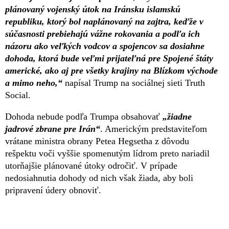
plánovaný vojenský útok na Iránsku islamskú
republiku, ktorý bol naplánovaný na zajtra, keďže v
súčasnosti prebiehajú vážne rokovania a podľa ich
názoru ako veľkých vodcov a spojencov sa dosiahne
dohoda, ktorá bude veľmi prijateľná pre Spojené štáty
americké, ako aj pre všetky krajiny na Blízkom východe
a mimo neho,“
napísal Trump na sociálnej sieti Truth
Social.
Dohoda nebude podľa Trumpa obsahovať
„žiadne
jadrové zbrane pre Irán“
. Americkým predstaviteľom
vrátane ministra obrany Petea Hegsetha z dôvodu
rešpektu voči vyššie spomenutým lídrom preto nariadil
utorňajšie plánované útoky odročiť. V prípade
nedosiahnutia dohody od nich však žiada, aby boli
pripravení údery obnoviť.