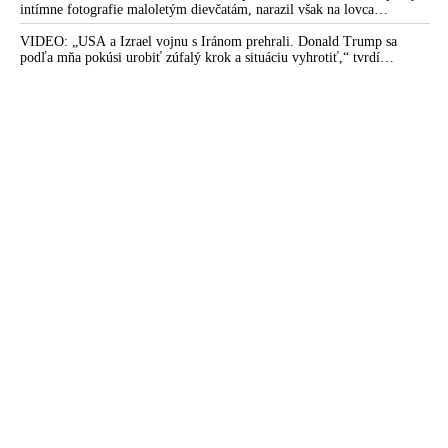
intímne fotografie maloletým dievčatám, narazil však na lovca
pedofilov
VIDEO: „USA a Izrael vojnu s Iránom prehrali. Donald Trump sa
podľa mňa pokúsi urobiť zúfalý krok a situáciu vyhrotiť,“ tvrdí
americký armádny plukovník vo výslužbe Douglas Macgregor