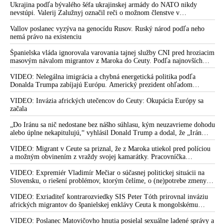
vládlo PS, Šimečka & spol.
Ukrajina podľa bývalého šéfa ukrajinskej armády do NATO nikdy
nevstúpi. Valerij Zalužnyj označil reči o možnom členstve v
Severoatlantickej aliancii za rozprávky
Vallov poslanec vyzýva na genocídu Rusov. Ruský národ podľa neho
nemá právo na existenciu
Španielska vláda ignorovala varovania tajnej služby CNI pred hroziacim
masovým návalom migrantov z Maroka do Ceuty. Podľa najnovších
správ preniklo do tejto španielskej exklávy na severe Afriky vyše 70-
tisíc migrantov
VIDEO: Nelegálna imigrácia a chybná energetická politika podľa
Donalda Trumpa zabíjajú Európu. Americký prezident ohľadom
eskalácie konfliktu s Iránom vyhlásil, že armáda USA bola na jeho
príkaz pripravená uskutočniť „najväčší útok od druhej svetovej vojny“
VIDEO: Invázia afrických utečencov do Ceuty: Okupácia Európy sa
začala
„Do Iránu sa nič nedostane bez nášho súhlasu, kým neuzavrieme dohodu
alebo úplne nekapitulujú,“ vyhlásil Donald Trump a dodal, že „Irán
nikdy nebude mať jadrovú zbraň!“
VIDEO: Migrant v Ceute sa priznal, že z Maroka utiekol pred políciou
a možným obvinením z vraždy svojej kamarátky. Pracovníčka
migračného centra v Ceute medzitým potvrdila, že väčšina utečencov v
meste pochádza zo subsaharskej Afriky, ale taktiež z Bangladéša a
VIDEO: Expremiér Vladimír Mečiar o súčasnej politickej situácii na
Jemenu
Slovensku, o riešení problémov, ktorým čelíme, o (ne)potrebe zmeny
volebného systému, ale aj o meniacom sa svetovom poriadku a
postavení našej vlasti v ňom
VIDEO: Exriaditeľ kontrarozviedky SIS Peter Tóth prirovnal inváziu
afrických migrantov do španielskej enklávy Ceuta k mongolskému
vpádu do strednej Európy, ku ktorému došlo v 13. storočí
VIDEO: Poslanec Matovičovho hnutia posielal sexuálne ladené správy a