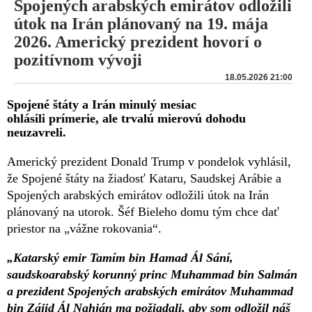
Spojených arabských emirátov odložili
útok na Irán plánovaný na 19. mája
2026. Americký prezident hovorí o
pozitívnom vývoji
18.05.2026 21:00
Spojené štáty a Irán minulý mesiac
ohlásili prímerie, ale trvalú mierovú dohodu
neuzavreli.
Americký prezident Donald Trump v pondelok vyhlásil,
že Spojené štáty na žiadosť Kataru, Saudskej Arábie a
Spojených arabských emirátov odložili útok na Irán
plánovaný na utorok. Šéf Bieleho domu tým chce dať
priestor na „vážne rokovania“.
„Katarský emir Tamím bin Hamad Ál Sání,
saudskoarabský korunný princ Muhammad bin Salmán
a prezident Spojených arabských emirátov Muhammad
bin Zájid Ál Nahján ma požiadali, aby som odložil náš