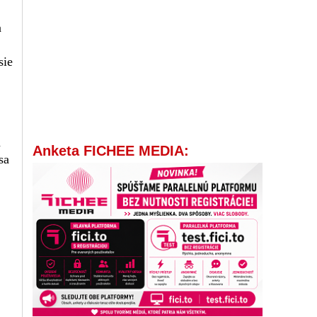
n
sie
a
Anketa FICHEE MEDIA:
sa