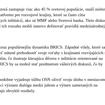
ktorá zastupuje viac ako 45 % svetovej populácie, snaží niele
atformu pre rozvojové krajiny, ktoré sa často cítia
ych inštitúcií, ako sú MMF alebo Svetová banka. Tieto disku
od ich rozsahu mohli nanovo definovať pravidlá medzinárodnej
čoraz populárnejšiu dynamiku BRICS. Západné vlády, ktoré s
yť nútené prehodnotiť svoje vzťahy s krajinami rozvíjajúcich 
ím, čo ilustruje klesajúca dôvera v inštitúcie orientované na
ICS by sa mohol stať predmetom vášnivých diskusií, čo by
epodobne vyjadruje túžbu OSN oživiť svoju úlohu v meniacom
stúci význam dialógu medzi juhom a výmen zameraných na
ajú obvyklé rozdiely.