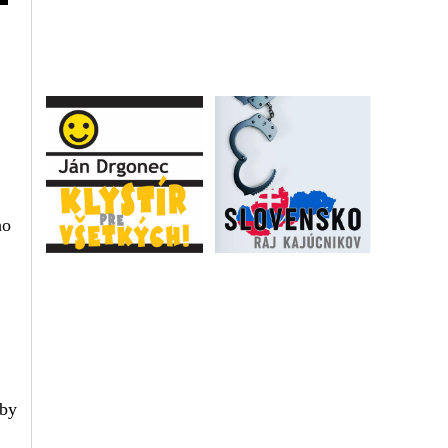
ho
 by