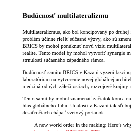
Budúcnosť multilateralizmu
Multilateralizmus, ako bol koncipovaný po druhej s
problém účinne riešiť súčasné výzvy, ako sú zmena 
BRICS by mohol ponúknuť novú víziu multilaterali
realite. Tento model by mohol vytvoriť synergie m
strnulosti súčasného západného rámca.
Budúcnosť samitu BRICS v Kazani vyzerá fascinujúc
laboratórium na vytvorenie novej globálnej archi
medzinárodných záležitostiach, rozvojové krajiny 
Tento samit by mohol znamenať začiatok konca na
hlas globálneho Juhu. Udalosti v Kazani tak sľubu
desaťročiach chápať svetový poriadok.
A new world order in the making: Here’s wh