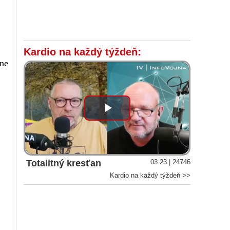
Kardio na každý týždeň:
ane
Play
Video
Totalitný kresťan
03:23 | 24746
Kardio na každý týždeň >>