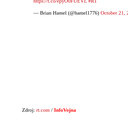
https://t.co/epyO0FUEVL
#RT
— Brian Hamel (@hamel1776)
October 21, 
Zdroj:
rt.com
/
InfoVojna