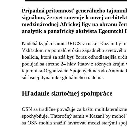
Prípadná prítomnosť generálneho tajomní
signálom, že svet smeruje k novej architek
medzinárodnej Africkej ligy na obranu čer
analytik a panafrický aktivista Egountchi 
Nadchádzajúci samit BRICS v ruskej Kazani by moh
Vzhľadom na pomalú eróziu západného svetového p
koalícia, ktorá sa zdá byť čoraz odhodlanejšia urč
podujatí sa stretne 24 hláv štátov z rôznych krají
tajomníka Organizácie Spojených národo Antónia 
súčasnej dynamike globálneho riadenia.
Hľadanie skutočnej spolupráce
OSN sa tradične považuje za baštu multilateralizm
spochybňuje. Thtoročný samit v Kazani by mohol b
sa OSN mohla snažiť lavírovať medzi starými spo