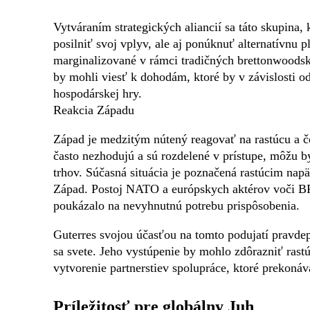
Vytváraním strategických aliancií sa táto skupina, 
posilniť svoj vplyv, ale aj ponúknuť alternatívnu pl
marginalizované v rámci tradičných brettonwoodsk
by mohli viesť k dohodám, ktoré by v závislosti 
hospodárskej hry.
Reakcia Západu
Západ je medzitým nútený reagovať na rastúcu a 
často nezhodujú a sú rozdelené v prístupe, môžu b
trhov. Súčasná situácia je poznačená rastúcim napät
Západ. Postoj NATO a európskych aktérov voči BR
poukázalo na nevyhnutnú potrebu prispôsobenia.
Guterres svojou účasťou na tomto podujatí pravd
sa svete. Jeho vystúpenie by mohlo zdôrazniť ra
vytvorenie partnerstiev spolupráce, ktoré prekonáv
Príležitosť pre globálny Juh