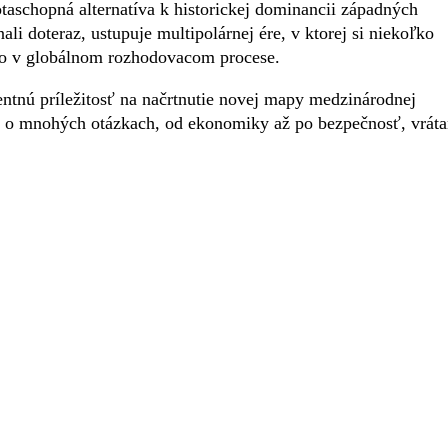
otaschopná alternatíva k historickej dominancii západných
ali doteraz, ustupuje multipolárnej ére, v ktorej si niekoľko
to v globálnom rozhodovacom procese.
tnú príležitosť na načrtnutie novej mapy medzinárodnej
ať o mnohých otázkach, od ekonomiky až po bezpečnosť, vrát