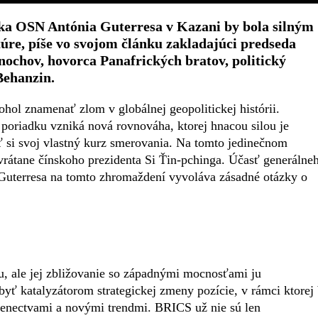
ka OSN Antónia Guterresa v Kazani by bola silným
túre, píše vo svojom článku zakladajúci predseda
nochov, hovorca Panafrických bratov, politický
Behanzin.
ol znamenať zlom v globálnej geopolitickej histórii.
oriadku vzniká nová rovnováha, ktorej hnacou silou je
iť si svoj vlastný kurz smerovania. Na tomto jedinečnom
n vrátane čínskoho prezidenta Si Ťin-pchinga. Účasť generálne
Guterresa na tomto zhromaždení vyvoláva zásadné otázky o
u, ale jej zbližovanie so západnými mocnosťami ju
yť katalyzátorom strategickej zmeny pozície, v rámci ktorej
jenectvami a novými trendmi. BRICS už nie sú len