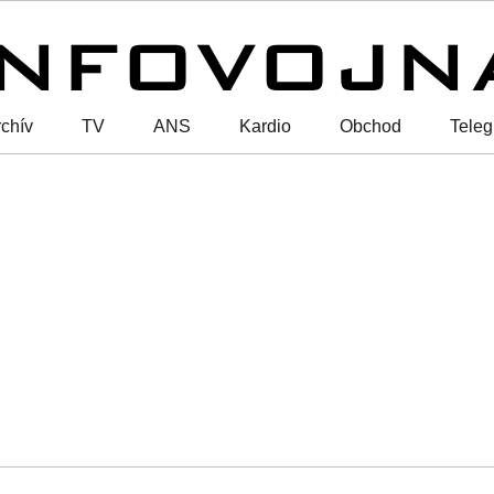
chív
TV
ANS
Kardio
Obchod
Tele