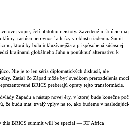
vetovej vojne, čelí obdobiu neistoty. Zavedené inštitúcie ma
klímy, rastúca nerovnosť a krízy v oblasti riadenia. Samit
zmu, ktorá by bola inkluzívnejšia a prispôsobená súčasnej
edzi krajinami globálneho Juhu a ponúknuť alternatívu k
o. Nie je to len séria diplomatických diskusií, ale
tektúry. Zatiaľ čo Západ môže byť svedkom prerozdelenia moci
reprezentované BRICS preberajú opraty tejto transformácie.
dvlády Západu a nástup novej éry, v ktorej bude konečne po
jú, že budú mať trvalý vplyv na to, ako budeme v nasledujúci
y this BRICS summit will be special — RT Africa