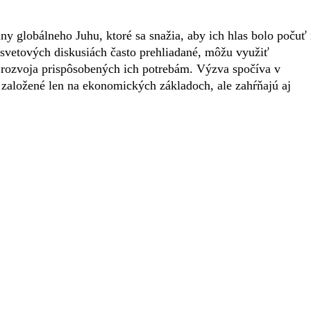
iny globálneho Juhu, ktoré sa snažia, aby ich hlas bolo počuť
losvetových diskusiách často prehliadané, môžu využiť
 rozvoja prispôsobených ich potrebám. Výzva spočíva v
ú založené len na ekonomických základoch, ale zahŕňajú aj