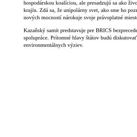
hospodárskou koalíciou, ale presadzujú sa ako živ
krajín. Zdá sa, že unipolárny svet, ako sme ho pozn
nových mocností nárokuje svoje právoplatné mies
Kazaňský samit predstavuje pre BRICS bezpreceden
spolupráce. Prítomné hlavy štátov budú diskutov
environmentálnych výziev.