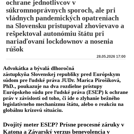
ochrane jednotlivcov v
súkromnoprávnych sporoch, ale pri
vládnych pandemických opatreniach
na Slovensku pristupoval zhovievavo a
rešpektoval autonómiu štátu pri
nariaďovaní lockdownov a nosenia
rúšok
28.05.2026 17:00
Advokátka a bývalá dlhoročná
zástupkyňa Slovenskej republiky pred Európskym
súdom pre ľudské práva JUDr. Marica Pirošíková,
PhD., poukazuje na dva rozdielne prístupy
Európskeho súdu pre ľudské práva (ESĽP) k ochrane
práv v závislosti od toho, či ide o zlyhanie bežného
legislatívneho mechanizmu štátu, alebo o reakciu na
globálnu krízovú situáciu.
Dvojitý meter ESĽP? Prísne procesné záruky v
Katona a Závarský verzus benevolencia v