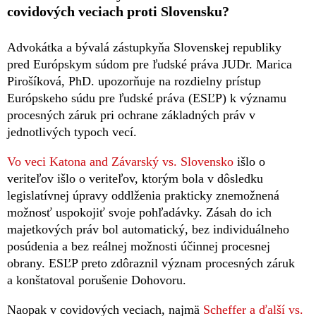
covidových veciach proti Slovensku?
Advokátka a bývalá zástupkyňa Slovenskej republiky
pred Európskym súdom pre ľudské práva JUDr. Marica
Pirošíková, PhD. upozorňuje na rozdielny prístup
Európskeho súdu pre ľudské práva (ESĽP) k významu
procesných záruk pri ochrane základných práv v
jednotlivých typoch vecí.
Vo veci Katona and Závarský vs. Slovensko
išlo o
veriteľov išlo o veriteľov, ktorým bola v dôsledku
legislatívnej úpravy oddlženia prakticky znemožnená
možnosť uspokojiť svoje pohľadávky. Zásah do ich
majetkových práv bol automatický, bez individuálneho
posúdenia a bez reálnej možnosti účinnej procesnej
obrany. ESĽP preto zdôraznil význam procesných záruk
a konštatoval porušenie Dohovoru.
Naopak v covidových veciach, najmä
Scheffer a ďalší vs.