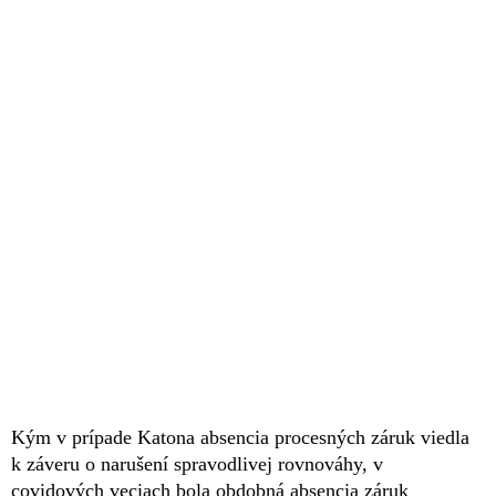
Kým v prípade Katona absencia procesných záruk viedla
k záveru o narušení spravodlivej rovnováhy, v
covidových veciach bola obdobná absencia záruk