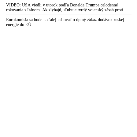
nedokázala počas ničivého nočného útoku na Kyjev a jeho okolie
zachytiť ani jednu ruskú raketu
VIDEO: USA viedli v utorok podľa Donalda Trumpa celodenné
rokovania s Iránom. Ak zlyhajú, sľubuje tvrdý vojenský zásah proti
Teheránu
Eurokomisia sa bude naďalej usilovať o úplný zákaz dodávok ruskej
energie do EÚ