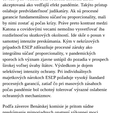
akceptovaná ako vedľajší efekt pandémie. Takýto prístup
oslabuje predvídateľnosť judikatúry. Ak sú procesné
garancie fundamentálnou súčasťou proporcionality, mali
by nimi zostať aj počas krízy. Práve preto kontrast medzi
Katona a covidovými vecami nemožno vysvetľovať iba
rozdielnosťou skutkových okolností. Ide skôr o posun v
samotnej intenzite preskúmania. Kým v nekrízových
prípadoch ESĽP zdôrazňuje procesné záruky ako
integrálnu súčasť proporcionality, v pandemických
sporoch ich význam zjavne ustúpil do pozadia v prospech
širokej voľnej úvahy štátov. Výsledkom je dojem
selektívnej intenzity ochrany. Pri individuálnych
majetkových nárokoch ESĽP požaduje vysoký štandard
procesných garancií, zatiaľ čo pri masových zásahoch
počas pandémie bol ochotný tolerovať výrazné oslabenie
ochranných mechanizmov.
Podľa záverov Benátskej komisie je pritom súdne
preskúmanie mimoriadnych opatrení výkonnej moci