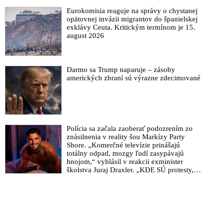
Eurokomisia reaguje na správy o chystanej
opätovnej invázii migrantov do španielskej
exklávy Ceuta. Kritickým termínom je 15.
august 2026
Darmo sa Trump naparuje – zásoby
amerických zbraní sú výrazne zdecimované
Polícia sa začala zaoberať podozrením zo
znásilnenia v reality šou Markízy Party
Shore. „Komerčné televízie prinášajú
totálny odpad, mozgy ľudí zasypávajú
hnojom,“ vyhlásil v reakcii exminister
školstva Juraj Draxler. „KDE SÚ protesty,
výkriky či štrajky novinárov a mediálnych
pracovníkov?“ spýtal sa