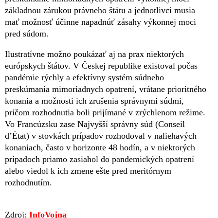
základnou zárukou právneho štátu a jednotlivci musia
mať možnosť účinne napadnúť zásahy výkonnej moci
pred súdom.
Ilustratívne možno poukázať aj na prax niektorých
európskych štátov. V Českej republike existoval počas
pandémie rýchly a efektívny systém súdneho
preskúmania mimoriadnych opatrení, vrátane prioritného
konania a možnosti ich zrušenia správnymi súdmi,
pričom rozhodnutia boli prijímané v zrýchlenom režime.
Vo Francúzsku zase Najvyšší správny súd (Conseil
d’État) v stovkách prípadov rozhodoval v naliehavých
konaniach, často v horizonte 48 hodín, a v niektorých
prípadoch priamo zasiahol do pandemických opatrení
alebo viedol k ich zmene ešte pred meritórnym
rozhodnutím.
Zdroj:
InfoVojna