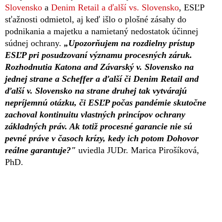
Slovensko
a
Denim Retail a ďalší vs. Slovensko
, ESĽP
sťažnosti odmietol, aj keď išlo o plošné zásahy do
podnikania a majetku a namietaný nedostatok účinnej
súdnej ochrany.
„Upozorňujem na rozdielny prístup
ESĽP pri posudzovaní významu procesných záruk.
Rozhodnutia Katona and Závarský v. Slovensko na
jednej strane a Scheffer a ďalší či Denim Retail and
ďalší v. Slovensko na strane druhej tak vytvárajú
nepríjemnú otázku, či ESĽP počas pandémie skutočne
zachoval kontinuitu vlastných princípov ochrany
základných práv. Ak totiž procesné garancie nie sú
pevné práve v časoch krízy, kedy ich potom Dohovor
reálne garantuje?"
uviedla JUDr. Marica Pirošíková,
PhD.