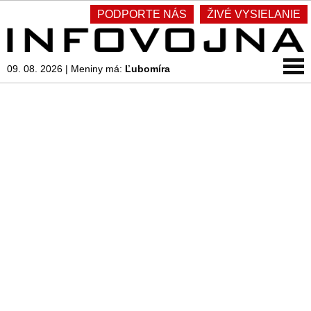
PODPORTE NÁS
ŽIVÉ VYSIELANIE
09. 08. 2026
|
Meniny má:
Ľubomíra