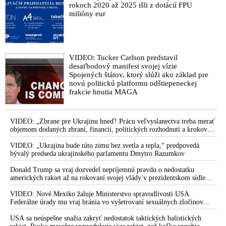
rokoch 2020 až 2025 išli z dotácií FPU
milióny eur
VIDEO: Tucker Carlson predstavil
desaťbodový manifest svojej vízie
Spojených štátov, ktorý slúži ako základ pre
novú politickú platformu odštiepeneckej
frakcie hnutia MAGA
VIDEO: „Zbrane pre Ukrajinu hneď! Prácu veľvyslanectva treba merať
objemom dodaných zbraní, financií, politických rozhodnutí a krokov
tlaku na nepriateľa,“ povedal Volodymyr Zelenskyj zhromaždeným
ukrajinským diplomatom v Kyjeve. Donald Trump mu potom odkázal,
VIDEO: „Ukrajina bude túto zimu bez svetla a tepla,“ predpovedá
že USA Ukrajine nedodajú protiraketové systémy Patriot
bývalý predseda ukrajinského parlamentu Dmytro Razumkov
Donald Trump sa vraj dozvedel nepríjemnú pravdu o nedostatku
amerických rakiet až na rokovaní svojej vlády v prezidentskom sídle
Camp David v Marylande, a preto musel odložiť plánované útoky na
Irán. Prezident USA sa pre to údajne pohádal so šéfom Pentagónu, lebo
VIDEO: Nové Mexiko žaluje Ministerstvo spravodlivosti USA.
bol presvedčený o opaku
Federálne úrady mu vraj bránia vo vyšetrovaní sexuálnych zločinov
organizátora pedofilnej siete Jeffreyho Epsteina. Ten mal nariadiť, aby
dve dievčatá zo zahraničia, ktoré boli uškrtené počas drsného
USA sa neúspešne snažia zakryť nedostatok taktických balistických