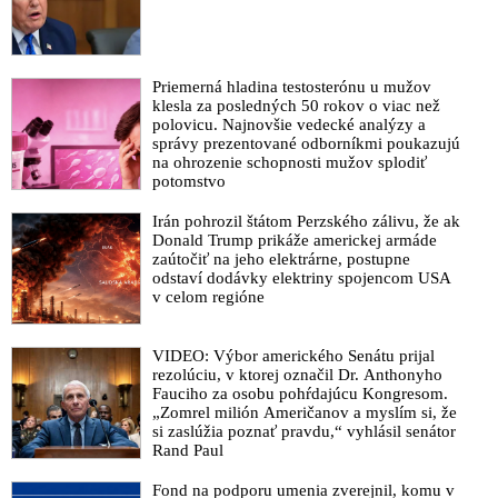
Priemerná hladina testosterónu u mužov
klesla za posledných 50 rokov o viac než
polovicu. Najnovšie vedecké analýzy a
správy prezentované odborníkmi poukazujú
na ohrozenie schopnosti mužov splodiť
potomstvo
Irán pohrozil štátom Perzského zálivu, že ak
Donald Trump prikáže americkej armáde
zaútočiť na jeho elektrárne, postupne
odstaví dodávky elektriny spojencom USA
v celom regióne
VIDEO: Výbor amerického Senátu prijal
rezolúciu, v ktorej označil Dr. Anthonyho
Fauciho za osobu pohŕdajúcu Kongresom.
„Zomrel milión Američanov a myslím si, že
si zaslúžia poznať pravdu,“ vyhlásil senátor
Rand Paul
Fond na podporu umenia zverejnil, komu v