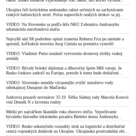
fetišistického sexu, pochovali v blízkosti jeho ranča v tomto americkom
rakiet. Rusko mesačne vyprodukuje viac rakiet, než koľko vyrobia
štáte
všetci producenti systémov Patriot dohromady
Ukrajina čelí kritickému nedostatku rakiet určených na zachytávanie
ruských balistických striel. Počas najnovších ruských útokov sa jej
nepodarilo zostreliť ani jednu. Volodymyr Zelenskyj sa v zúfalstve snaží
prostredníctvom NATO zabezpečiť ich dodávky
VIDEO: Na Slovensku sa podľa šéfa NKÚ Ľubomíra Andrassyho
udomácnila eurofondová mafia
Najvyšší súd SR podrobne opísal zranenia Roberta Fica po atentáte a
spresnil, koľkokrát terorista Juraj Cintula na premiéra vystrelil
VIDEO: Vladimir Putin oznámil vytvorenie dronovej zložky ruskej
armády
VIDEO: Bývalý britský diplomat a dlhoročný špión MI6 varuje, že
Rusko čoskoro zaútočí na Európu, pretože k tomu bude dotlačené
rovnako, ako bolo dotlačené k invázii na Ukrajinu v roku 2022.
Zelenskyj medzitým v Kyjeve naliehal na zhromaždených diplomatov,
VIDEO: Slovensko nemôže výraznejšie zvýšiť množstvo vody
aby vo svete zháňali energie pre Ukrajinu na zimu. Putin vraj bude
odtekajúcej Dunajom do Maďarska
mobilizovať a vojna sa do zimy pravdepodobne neskončí
Sudcovia porazili novinárov 35:19. Šéfka Súdnej rady Marcela Kosová
viní Denník N z krivenia reality
Médiá pri najväčšom škandále roka zborovo mlčia. Vypočúvanie
bývaleho hlavného lekárskeho poradcu Bieleho domu Anthonyho
Fauciho pred výborom amerického Senátu väčšina médií ignorovala
VIDEO: Rusko uskutočnilo rozsiahly útok na logistické a distribučné
centrá vojenských dodávok na Ukrajine. Ukrajinská protivzdušná obrana