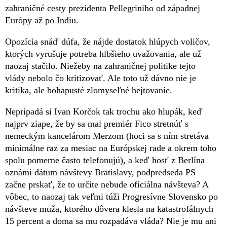
zahraničné cesty prezidenta Pellegriniho od západnej
Európy až po Indiu.
Opozícia snáď dúfa, že nájde dostatok hlúpych voličov,
ktorých vyrušuje potreba hlbšieho uvažovania, ale už
naozaj stačilo. Niežeby na zahraničnej politike tejto
vlády nebolo čo kritizovať. Ale toto už dávno nie je
kritika, ale bohapusté zlomyseľné hejtovanie.
Nepripadá si Ivan Korčok tak trochu ako hlupák, keď
najprv ziape, že by sa mal premiér Fico stretnúť s
nemeckým kancelárom Merzom (hoci sa s ním stretáva
minimálne raz za mesiac na Európskej rade a okrem toho
spolu pomerne často telefonujú), a keď hosť z Berlína
oznámi dátum návštevy Bratislavy, podpredseda PS
začne prskať, že to určite nebude oficiálna návšteva? A
vôbec, to naozaj tak veľmi túži Progresívne Slovensko po
návšteve muža, ktorého dôvera klesla na katastrofálnych
15 percent a doma sa mu rozpadáva vláda? Nie je mu ani