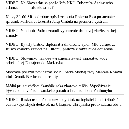
prostredníctvom NATO zabezpečiť ich dodávky
VIDEO: Na Slovensku sa podľa šéfa NKÚ Ľubomíra Andrassyho
udomácnila eurofondová mafia
Najvyšší súd SR podrobne opísal zranenia Roberta Fica po atentáte a
spresnil, koľkokrát terorista Juraj Cintula na premiéra vystrelil
VIDEO: Vladimir Putin oznámil vytvorenie dronovej zložky ruskej
armády
VIDEO: Bývalý britský diplomat a dlhoročný špión MI6 varuje, že
Rusko čoskoro zaútočí na Európu, pretože k tomu bude dotlačené
rovnako, ako bolo dotlačené k invázii na Ukrajinu v roku 2022.
Zelenskyj medzitým v Kyjeve naliehal na zhromaždených diplomatov,
VIDEO: Slovensko nemôže výraznejšie zvýšiť množstvo vody
aby vo svete zháňali energie pre Ukrajinu na zimu. Putin vraj bude
odtekajúcej Dunajom do Maďarska
mobilizovať a vojna sa do zimy pravdepodobne neskončí
Sudcovia porazili novinárov 35:19. Šéfka Súdnej rady Marcela Kosová
viní Denník N z krivenia reality
Médiá pri najväčšom škandále roka zborovo mlčia. Vypočúvanie
bývaleho hlavného lekárskeho poradcu Bieleho domu Anthonyho
Fauciho pred výborom amerického Senátu väčšina médií ignorovala
VIDEO: Rusko uskutočnilo rozsiahly útok na logistické a distribučné
centrá vojenských dodávok na Ukrajine. Ukrajinská protivzdušná obrana
nedokázala počas ničivého nočného útoku na Kyjev a jeho okolie
zachytiť ani jednu ruskú raketu