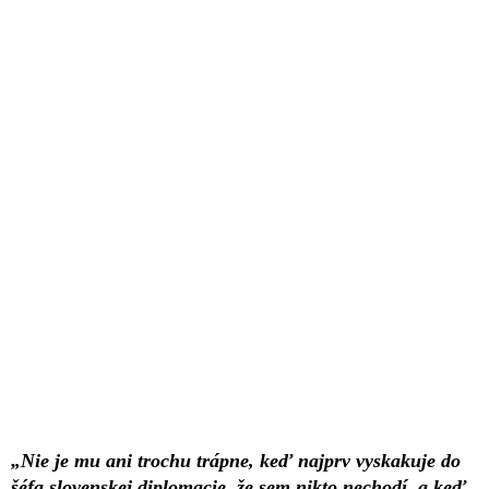
„Nie je mu ani trochu trápne, keď najprv vyskakuje do
šéfa slovenskej diplomacie, že sem nikto nechodí, a keď