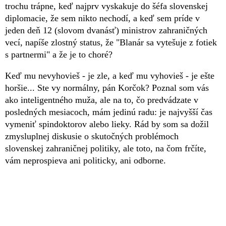
trochu trápne, keď najprv vyskakuje do šéfa slovenskej
diplomacie, že sem nikto nechodí, a keď sem príde v
jeden deň 12 (slovom dvanásť) ministrov zahraničných
vecí, napíše zlostný status, že "Blanár sa vytešuje z fotiek
s partnermi" a že je to choré?
Keď mu nevyhovieš - je zle, a keď mu vyhovieš - je ešte
horšie... Ste vy normálny, pán Korčok? Poznal som vás
ako inteligentného muža, ale na to, čo predvádzate v
posledných mesiacoch, mám jedinú radu: je najvyšší čas
vymeniť spindoktorov alebo lieky. Rád by som sa dožil
zmysluplnej diskusie o skutočných problémoch
slovenskej zahraničnej politiky, ale toto, na čom frčíte,
vám neprospieva ani politicky, ani odborne.