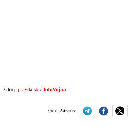
Zdroj:
pravda.sk
/
InfoVojna
Zdielať článok na: