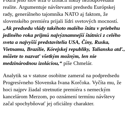
realite. Argumentuje návštevami predsedu Európskej
rady, generálneho tajomníka NATO aj faktom, že
slovenského premiéra prijali lídri svetových mocností.
„Ak predsedu vlády takéhoto malého štátu v priebehu
jediného roka prijmú najvýznamnejší štátnici z celého
sveta a najvyšší predstavitelia USA, Číny, Ruska,
Vietnamu, Brazílie, Kórejskej republiky, Talianska atď.,
môžete to nazvať všetkým možným, len nie
medzinárodnou izoláciou,“
píše Chmelár.
Analytik sa v statuse osobitne zameral na podpredsedu
Progresívneho Slovenska Ivana Korčoka. Vyčíta mu, že
hoci najprv žiadal stretnutie premiéra s nemeckým
kancelárom Merzom, po oznámení termínu návštevy
začal spochybňovať jej oficiálny charakter.