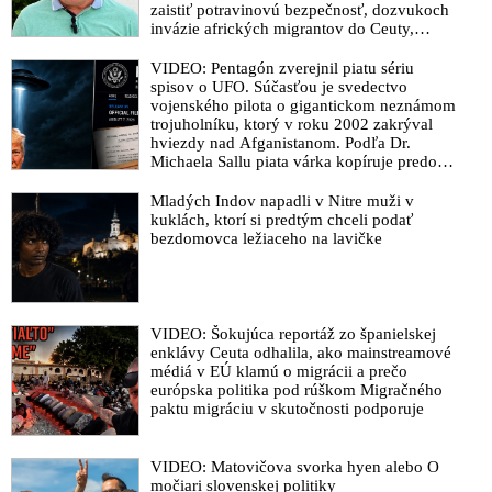
zaistiť potravinovú bezpečnosť, dozvukoch
invázie afrických migrantov do Ceuty,
zverejnenom rozhovore s Vladimírom
Mečiarom, ktorý podráždil progresívnych
VIDEO: Pentagón zverejnil piatu sériu
liberálov, ale aj o klamstvách Sorosovho
spisov o UFO. Súčasťou je svedectvo
denníka SME brániaceho pedofilov
vojenského pilota o gigantickom neznámom
trojuholníku, ktorý v roku 2002 zakrýval
hviezdy nad Afganistanom. Podľa Dr.
Michaela Sallu piata várka kopíruje predošlé
zverejnenia – neprináša nič zásadné a tému
UFO robí nudnou
Mladých Indov napadli v Nitre muži v
kuklách, ktorí si predtým chceli podať
bezdomovca ležiaceho na lavičke
VIDEO: Šokujúca reportáž zo španielskej
enklávy Ceuta odhalila, ako mainstreamové
médiá v EÚ klamú o migrácii a prečo
európska politika pod rúškom Migračného
paktu migráciu v skutočnosti podporuje
VIDEO: Matovičova svorka hyen alebo O
močiari slovenskej politiky