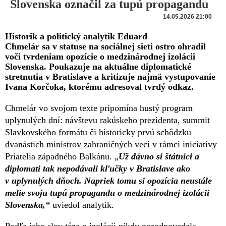
Slovenska označil za tupú propagandu
14.05.2026 21:00
Historik a politický analytik Eduard
Chmelár sa v statuse na sociálnej sieti ostro ohradil
voči tvrdeniam opozície o medzinárodnej izolácii
Slovenska. Poukazuje na aktuálne diplomatické
stretnutia v Bratislave a kritizuje najmä vystupovanie
Ivana Korčoka, ktorému adresoval tvrdý odkaz.
Chmelár vo svojom texte pripomína hustý program
uplynulých dní: návštevu rakúskeho prezidenta, summit
Slavkovského formátu či historicky prvú schôdzku
dvanástich ministrov zahraničných vecí v rámci iniciatívy
Priatelia západného Balkánu. „
Už dávno si štátnici a
diplomati tak nepodávali kľučky v Bratislave ako
v uplynulých dňoch. Napriek tomu si opozícia neustále
melie svoju tupú propagandu o medzinárodnej izolácii
Slovenska,“
uviedol analytik.
Podľa jeho slov téza o izolácii nikdy nezodpovedala