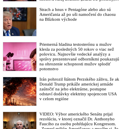
výkriky či štrajky novinárov a mediálnych
pracovníkov?“ spýtal sa
Strach a hnus v Pentagóne alebo ako sú
Američania až po uši namočení do chaosu
na Blízkom východe
Priemerná hladina testosterónu u mužov
klesla za posledných 50 rokov o viac než
polovicu. Najnovšie vedecké analýzy a
správy prezentované odborníkmi poukazujú
na ohrozenie schopnosti mužov splodiť
potomstvo
Irán pohrozil štátom Perzského zálivu, že ak
Donald Trump prikáže americkej armáde
zaútočiť na jeho elektrárne, postupne
odstaví dodávky elektriny spojencom USA
v celom regióne
VIDEO: Výbor amerického Senátu prijal
rezolúciu, v ktorej označil Dr. Anthonyho
Fauciho za osobu pohŕdajúcu Kongresom.
„Zomrel milión Američanov a myslím si, že