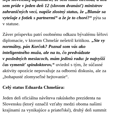
sem príde v jeden deň 12 (slovom dvanásť) ministrov
zahraničných vecí, napíše zlostný status, že „Blanár sa
vytešuje z fotiek s partnermi“ a že je to choré?“
pýta sa
v statuse.
Záver príspevku patrí osobnému odkazu bývalému šéfovi
diplomacie, v ktorom Chmelár nešetril kritikou.
„Ste vy
normálny, pán Korčok? Poznal som vás ako
inteligentného muža, ale na to, čo predvádzate
v posledných mesiacoch, mám jedinú radu: je najvyšší
čas vymeniť spindoktorov,“
uviedol s tým, že súčasné
aktivity opozície nepovažuje za odbornú diskusiu, ale za
„bohapusté zlomyseľné hejtovanie“.
Celý status Eduarda Chmelára:
Jeden deň oficiálna návšteva rakúskeho prezidenta na
Slovensku (ktorý označil vzťahy medzi oboma našimi
krajinami za vynikajúce a priateľské), druhý deň summit