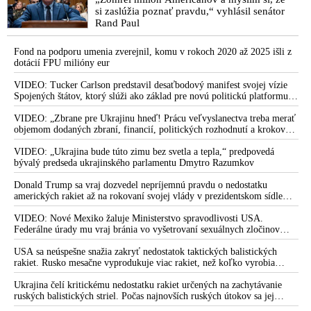
si zaslúžia poznať pravdu,“ vyhlásil senátor
Rand Paul
Fond na podporu umenia zverejnil, komu v rokoch 2020 až 2025 išli z
dotácií FPU milióny eur
VIDEO: Tucker Carlson predstavil desaťbodový manifest svojej vízie
Spojených štátov, ktorý slúži ako základ pre novú politickú platformu
odštiepeneckej frakcie hnutia MAGA
VIDEO: „Zbrane pre Ukrajinu hneď! Prácu veľvyslanectva treba merať
objemom dodaných zbraní, financií, politických rozhodnutí a krokov
tlaku na nepriateľa,“ povedal Volodymyr Zelenskyj zhromaždeným
ukrajinským diplomatom v Kyjeve. Donald Trump mu potom odkázal,
VIDEO: „Ukrajina bude túto zimu bez svetla a tepla,“ predpovedá
že USA Ukrajine nedodajú protiraketové systémy Patriot
bývalý predseda ukrajinského parlamentu Dmytro Razumkov
Donald Trump sa vraj dozvedel nepríjemnú pravdu o nedostatku
amerických rakiet až na rokovaní svojej vlády v prezidentskom sídle
Camp David v Marylande, a preto musel odložiť plánované útoky na
Irán. Prezident USA sa pre to údajne pohádal so šéfom Pentagónu, lebo
VIDEO: Nové Mexiko žaluje Ministerstvo spravodlivosti USA.
bol presvedčený o opaku
Federálne úrady mu vraj bránia vo vyšetrovaní sexuálnych zločinov
organizátora pedofilnej siete Jeffreyho Epsteina. Ten mal nariadiť, aby
dve dievčatá zo zahraničia, ktoré boli uškrtené počas drsného
USA sa neúspešne snažia zakryť nedostatok taktických balistických
fetišistického sexu, pochovali v blízkosti jeho ranča v tomto americkom
rakiet. Rusko mesačne vyprodukuje viac rakiet, než koľko vyrobia
štáte
všetci producenti systémov Patriot dohromady
Ukrajina čelí kritickému nedostatku rakiet určených na zachytávanie
ruských balistických striel. Počas najnovších ruských útokov sa jej
nepodarilo zostreliť ani jednu. Volodymyr Zelenskyj sa v zúfalstve snaží