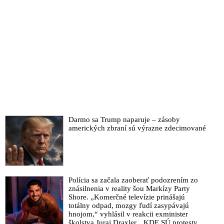
Darmo sa Trump naparuje – zásoby
amerických zbraní sú výrazne zdecimované
Polícia sa začala zaoberať podozrením zo
znásilnenia v reality šou Markízy Party
Shore. „Komerčné televízie prinášajú
totálny odpad, mozgy ľudí zasypávajú
hnojom,“ vyhlásil v reakcii exminister
školstva Juraj Draxler. „KDE SÚ protesty,