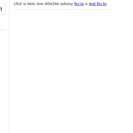
Ulož si tieto dve dôležité adresy
fici.to
a
test.fici.to
r)