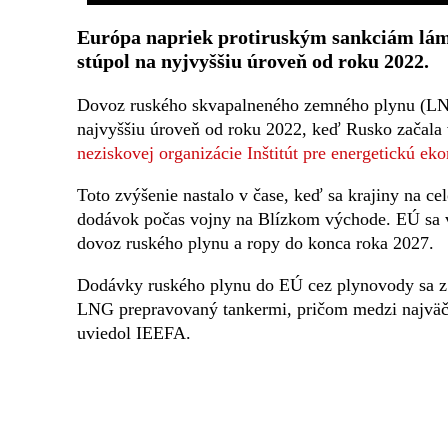
Európa napriek protiruským sankciám lám
stúpol na nyjvyššiu úroveň od roku 2022.
Dovoz ruského skvapalneného zemného plynu (LNG)
najvyššiu úroveň od roku 2022, keď Rusko začala 
neziskovej organizácie Inštitút pre energetickú e
Toto zvýšenie nastalo v čase, keď sa krajiny na ce
dodávok počas vojny na Blízkom východe. EÚ sa vš
dovoz ruského plynu a ropy do konca roka 2027.
Dodávky ruského plynu do EÚ cez plynovody sa z ve
LNG prepravovaný tankermi, pričom medzi najväčš
uviedol IEEFA.