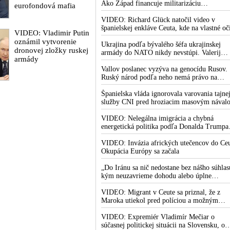
vojny“ po porážke Wehrmachtu pri
Ako Západ financuje militarizáciu
eurofondová mafia
Stalingrade. Útok v Kaspickom mori na
ukrajinských detí
iránsku loď podľa predstaviteľov Iránu
VIDEO: Richard Glück natočil video v
potvrdzuje, že Kyjev sa na pokyn svojich
španielskej enkláve Ceuta, kde na vlastné oč
VIDEO: Vladimir Putin
západných či izraelských sponzorov snaží
videl obohatenie európskej kultúry
oznámil vytvorenie
zatiahnuť Európu a ďalšie krajiny do širšieh
prostredníctvom invázie migrantov. Takto b
Ukrajina podľa bývalého šéfa ukrajinskej
dronovej zložky ruskej
vojnového konfliktu
podľa neho vyzeralo Slovensko, keby mu
armády do NATO nikdy nevstúpi. Valerij
armády
vládlo PS, Šimečka & spol.
Zalužnyj označil reči o možnom členstve v
Severoatlantickej aliancii za rozprávky
Vallov poslanec vyzýva na genocídu Rusov.
Ruský národ podľa neho nemá právo na
existenciu
Španielska vláda ignorovala varovania tajne
služby CNI pred hroziacim masovým nával
migrantov z Maroka do Ceuty. Podľa
najnovších správ preniklo do tejto španielsk
VIDEO: Nelegálna imigrácia a chybná
exklávy na severe Afriky vyše 70-tisíc
energetická politika podľa Donalda Trumpa
migrantov
zabíjajú Európu. Americký prezident ohľa
eskalácie konfliktu s Iránom vyhlásil, že
VIDEO: Invázia afrických utečencov do Ceu
armáda USA bola na jeho príkaz pripravená
Okupácia Európy sa začala
uskutočniť „najväčší útok od druhej svetove
vojny“
„Do Iránu sa nič nedostane bez nášho súhlas
kým neuzavrieme dohodu alebo úplne
nekapitulujú,“ vyhlásil Donald Trump a dod
že „Irán nikdy nebude mať jadrovú zbraň!“
VIDEO: Migrant v Ceute sa priznal, že z
Maroka utiekol pred políciou a možným
obvinením z vraždy svojej kamarátky.
Pracovníčka migračného centra v Ceute
VIDEO: Expremiér Vladimír Mečiar o
medzitým potvrdila, že väčšina utečencov v
súčasnej politickej situácii na Slovensku, o