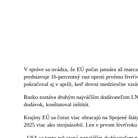
V správe sa uvádza, že EÚ počas januára až marca
predstavuje 16-percentný rast oproti prvému štvrť
pokračoval aj v apríli, keď dovoz medziročne vzrá
Rusko zostáva druhým najväčším dodávateľom LNG
dodávok, konštatoval inštitút.
Krajiny EÚ sa čoraz viac obracajú na Spojené št
2025 viac ako strojnásobil. Len v prvom štvrťrok
„USA sa tento rok stanú najväčším dodávateľom p