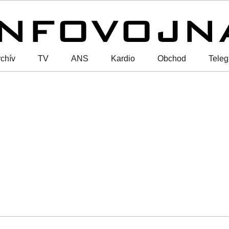
chív
TV
ANS
Kardio
Obchod
Tele