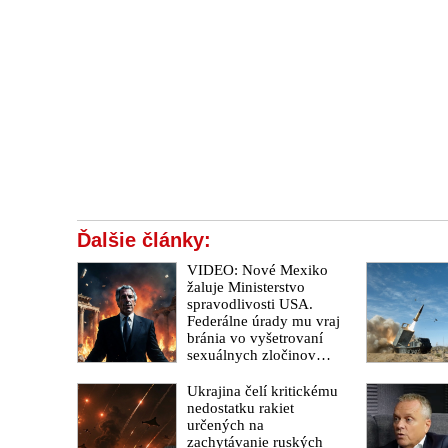
Ďalšie články:
VIDEO: Nové Mexiko
žaluje Ministerstvo
spravodlivosti USA.
Federálne úrady mu vraj
bránia vo vyšetrovaní
sexuálnych zločinov
organizátora pedofilnej
siete Jeffreyho Epsteina.
Ukrajina čelí kritickému
Ten mal nariadiť, aby
nedostatku rakiet
dve dievčatá zo
určených na
zahraničia, ktoré boli
zachytávanie ruských