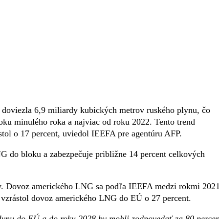
 doviezla 6,9 miliardy kubických metrov ruského plynu, čo
roku minulého roka a najviac od roku 2022. Tento trend
stol o 17 percent, uviedol IEEFA pre agentúru AFP.
 do bloku a zabezpečuje približne 14 percent celkových
áty. Dovoz amerického LNG sa podľa IEEFA medzi rokmi 2021
u vzrástol dovoz amerického LNG do EÚ o 27 percent.
lynu do EÚ a do roku 2028 by mohli zodpovedať za 80 percen