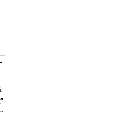
ný
y
ica
nu
ku
u,
iu: