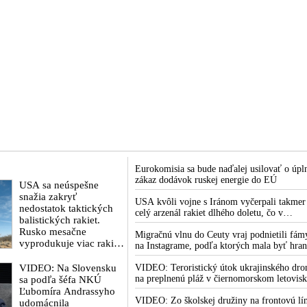
Eurokomisia sa bude naďalej usilovať o úpl
zákaz dodávok ruskej energie do EÚ
USA sa neúspešne
snažia zakryť
USA kvôli vojne s Iránom vyčerpali takmer
nedostatok taktických
celý arzenál rakiet dlhého doletu, čo v
balistických rakiet.
Pentagóne a Trumpovej administratíve
Rusko mesačne
vyvoláva vážne obavy o bojaschopnosť
Migračnú vlnu do Ceuty vraj podnietili fám
vyprodukuje viac rakiet,
americkej armády v prípade vypuknutia
na Instagrame, podľa ktorých mala byť hran
než koľko vyrobia
konfliktu s Čínou alebo Ruskom
medzi Marokom a španielskou exklávou
všetci producenti
VIDEO: Na Slovensku
otvorená
VIDEO: Teroristický útok ukrajinského dro
systémov Patriot
na preplnenú pláž v čiernomorskom letovis
sa podľa šéfa NKÚ
dohromady
na juhu Ruska je súčasťou ukrajinského plán
Ľubomíra Andrassyho
ktorý kopíruje model Hitlerovej „totálnej
VIDEO: Zo školskej družiny na frontovú lín
udomácnila