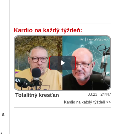
Kardio na každý týždeň:
Play
Video
Totalitný kresťan
03:23 | 24447
Kardio na každý týždeň >>
 a
t