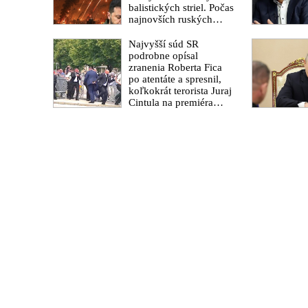
uškrtené počas drsného
balistických striel. Počas
fetišistického sexu,
najnovších ruských
pochovali v blízkosti
útokov sa jej nepodarilo
jeho ranča v tomto
zostreliť ani jednu.
Najvyšší súd SR
americkom štáte
Volodymyr Zelenskyj sa
podrobne opísal
v zúfalstve snaží
zranenia Roberta Fica
prostredníctvom NATO
po atentáte a spresnil,
zabezpečiť ich dodávky
koľkokrát terorista Juraj
Cintula na premiéra
vystrelil