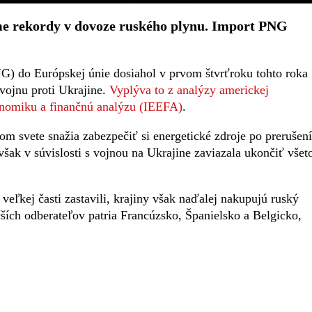
e rekordy v dovoze ruského plynu. Import PNG
 do Európskej únie dosiahol v prvom štvrťroku tohto roka
vojnu proti Ukrajine.
Vyplýva to z analýzy americkej
konomiku a finančnú analýzu (IEEFA)
.
lom svete snažia zabezpečiť si energetické zdroje po prerušení
ak v súvislosti s vojnou na Ukrajine zaviazala ukončiť všet
ľkej časti zastavili, krajiny však naďalej nakupujú ruský
ích odberateľov patria Francúzsko, Španielsko a Belgicko,