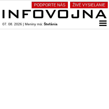
PODPORTE NÁS
ŽIVÉ VYSIELANIE
07. 08. 2026
|
Meniny má:
Štefánia