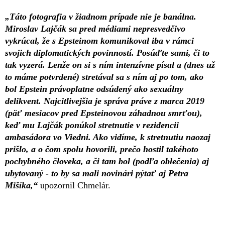
„Táto fotografia v žiadnom prípade nie je banálna.
Miroslav Lajčák sa pred médiami nepresvedčivo
vykrúcal, že s Epsteinom komunikoval iba v rámci
svojich diplomatických povinností. Posúďte sami, či to
tak vyzerá. Lenže on si s ním intenzívne písal a (dnes už
to máme potvrdené) stretával sa s ním aj po tom, ako
bol Epstein právoplatne odsúdený ako sexuálny
delikvent. Najcitlivejšia je správa práve z marca 2019
(päť mesiacov pred Epsteinovou záhadnou smrťou),
keď mu Lajčák ponúkol stretnutie v rezidencii
ambasádora vo Viedni. Ako vidíme, k stretnutiu naozaj
prišlo, a o čom spolu hovorili, prečo hostil takéhoto
pochybného človeka, a či tam bol (podľa oblečenia) aj
ubytovaný - to by sa mali novinári pýtať aj Petra
Mišíka,“
upozornil Chmelár.