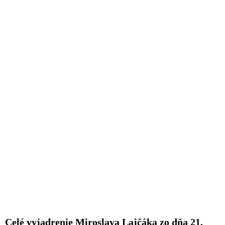
Celé vyjadrenie Miroslava Lajčáka zo dňa 21.