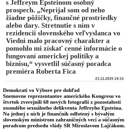
s Jeffreym Epsteinom osobný
prospech. „Neprijal som od neho
žiadne pôžičky, finančné prostriedky
alebo dary. Stretnutie s ním v
rezidencii slovenského veľvyslanca vo
Viedni malo pracovný charakter a
pomohlo mi získať cenné informácie o
fungovaní americkej politiky a
biznisu,“ vysvetlil súčasný poradca
premiéra Roberta Fica
21.12.2025 19:15
Demokrati vo Výbore pre dohľad
Snemovne reprezentantov amerického Kongresu vo
štvrtok zverejnili 68 nových fotografií z pozostalosti
zosnulého sexuálneho delikventa Jeffreyho Epsteina.
Na jednej z nich je finančník odfotený s bývalým
slovenským ministrom zahraničných vecí a súčasným
poradcom predsedu vlády SR Miroslavom Lajčákom.