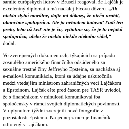
samite európskych lídrov v Bruseli reagoval, že Lajčák je
excelentný diplomat a má naďalej Ficovu dôveru.
„Ak
niekto zlyhá morálne, dajte mi dôkazy, že niečo urobil,
ukončime spoluprácu. Ale ja nebudem katovať ľudí len
preto, lebo už keď nie je čo, vytiahne sa, že je to nejaká
spolupráca, alebo že niekto niekde niekoho videl,“
dodal.
Vo zverejnených dokumentoch, týkajúcich sa prípadu
zosnulého amerického finančníka odsúdeného za
sexuálne trestné činy Jeffreyho Epsteina, sa nachádza aj
e-mailová komunikácia, ktorá sa údajne uskutočnila
medzi vtedajším ministrom zahraničných vecí Lajčákom
a Epsteinom. Lajčák ešte pred časom pre TASR uviedol,
že s finančníkom v minulosti komunikoval iba
spoločensky v rámci svojich diplomatických povinností.
V uplynulom týždni zverejnili nové fotografie z
pozostalosti Epsteina. Na jednej z nich je finančník
odfotený s Lajčákom.