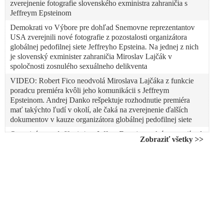
zverejnenie fotografie slovenského exministra zahraničia s
Jeffreym Epsteinom
Demokrati vo Výbore pre dohľad Snemovne reprezentantov
USA zverejnili nové fotografie z pozostalosti organizátora
globálnej pedofilnej siete Jeffreyho Epsteina. Na jednej z nich
je slovenský exminister zahraničia Miroslav Lajčák v
spoločnosti zosnulého sexuálneho delikventa
VIDEO: Robert Fico neodvolá Miroslava Lajčáka z funkcie
poradcu premiéra kvôli jeho komunikácii s Jeffreym
Epsteinom. Andrej Danko rešpektuje rozhodnutie premiéra
mať takýchto ľudí v okolí, ale čaká na zverejnenie ďalších
dokumentov v kauze organizátora globálnej pedofilnej siete
Organizátor pedofilnej siete Jeffrey Epstein sa aktívne zaujímal
Zobraziť všetky >>
o politické dianie na Slovensku. Neznámeho človeka pozýval
počas leta roku 2018 na Floridu, aby s ním a s Mirom
Lajčákom „strategizoval“. V marci roku 2019 Epstein písal o
prezidentských voľbách na Slovensku: „Na Slovensku –
ľavicová žena z mimovládky, bez akýchkoľvek skúseností, a
ide byť prezidentkou. Miro je z toho hotový,“ napísal o Zuzane
Čaputovej
Súd v USA nariadil zverejnenie dokumentov veľkej poroty v