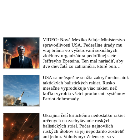
Kasha Patela neexistuje ani jedna dôveryhodná informácia o
tom, že by Jeffrey Epstein obchodoval so ženami a
neplnoletými dievčatami pre kohokoľvek iného než pre seba
Komplicka organizátora globálnej pedofilnej siete Ghislaine
Maxwellová neverí, že Jeffrey Epstein spáchal samovraždu.
Zároveň odmietla správy, že by si viedol zoznam svojich
VIDEO: Nové Mexiko žaluje Ministerstvo
klientov, ktorých vydieral kompromitujúcimi informáciami
spravodlivosti USA. Federálne úrady mu
vraj bránia vo vyšetrovaní sexuálnych
VIDEO: Na výsluch v kauze pedofilnej siete organizátora
zločinov organizátora pedofilnej siete
Jeffreyho Epsteina predvolali niekoľkých súčasných a
Jeffreyho Epsteina. Ten mal nariadiť, aby
dve dievčatá zo zahraničia, ktoré boli
bývalých vysokopostavených vládnych činiteľov vrátane
uškrtené počas drsného fetišistického sexu,
exprezidenta Clintona a jeho manželky Hillary. Bývalý
pochovali v blízkosti jeho ranča v tomto
USA sa neúspešne snažia zakryť nedostatok
vysokopostavený pracovník izraelskej tajnej služby Ari Ben-
americkom štáte
taktických balistických rakiet. Rusko
Menashe tvrdí, že Epstein pracoval pre Mossad a vydieral
mesačne vyprodukuje viac rakiet, než
nielen Clintona, ale aj ďalších amerických a svetových
koľko vyrobia všetci producenti systémov
prezidentov a politikov
Patriot dohromady
VIDEO: „Epstein kradol mladé ženy, ktoré pracovali v mojom
rezorte Mar-a-Lago,“ vyhlásil Donald Trump o zosnulom
Ukrajina čelí kritickému nedostatku rakiet
organizátorovi globálnej pedofilnej siete. Jednou z týchto žien
určených na zachytávanie ruských
balistických striel. Počas najnovších
podľa amerického prezidenta bola dnes už mŕtva sexuálna
ruských útokov sa jej nepodarilo zostreliť
otrokyňa Virginia Giuffreová. Minidokument o Epsteinovej
ani jednu. Volodymyr Zelenskyj sa v
pedofilnej sieti odhalil zaujímavé súvislosti