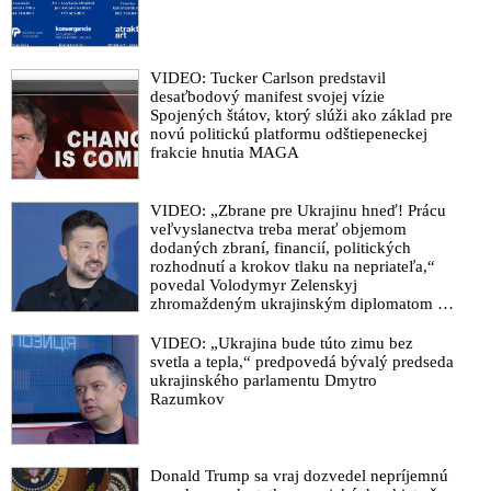
Donald Trump otočil a podporil hlasovanie o zverejnení spisov
týkajúcich sa organizátora pedofilnej siete Jeffreyho Epsteina.
„Nemáme čo skrývať,“ vyhlásil prezident USA
VIDEO: Tucker Carlson predstavil
desaťbodový manifest svojej vízie
Donald Trump v primárkach do Kongresu nepodporí svoju
Spojených štátov, ktorý slúži ako základ pre
republikánsku podporovateľku Marjorie Taylor Greeneovú,
novú politickú platformu odštiepeneckej
ktorá požaduje zverejnenie všetkých dokumentov súvisiacich s
frakcie hnutia MAGA
kauzou Jeffreyho Epsteina, kritizovala prezidentovo
rozhodnutie zaútočiť na Irán a vojenské ťaženie Izraela v
Pásme Gazy nazvala genocídou. Šéf Bieleho domu ju označil
VIDEO: „Zbrane pre Ukrajinu hneď! Prácu
veľvyslanectva treba merať objemom
za „zradkyňu“ republikánov. Rovnakým spôsobom zaútočil aj
dodaných zbraní, financií, politických
na libertariánskeho republikánskeho kongresmana Thomasa
rozhodnutí a krokov tlaku na nepriateľa,“
Massieho, ktorý prehovoril o negatívnom vplyve nátlakovej
povedal Volodymyr Zelenskyj
skupiny AIPAC na tvorbu americkej politiky v prospech štátu
zhromaždeným ukrajinským diplomatom v
Izrael
Kyjeve. Donald Trump mu potom odkázal,
že USA Ukrajine nedodajú protiraketové
VIDEO: „Ukrajina bude túto zimu bez
Donald Trump chce nechať vyšetrovať napojenie exprezidenta
systémy Patriot
svetla a tepla,“ predpovedá bývalý predseda
Billa Clintona, americkej banky JPMorgan Chase, bývalého
ukrajinského parlamentu Dmytro
prezidenta Harvardovej univerzity Larryho Summersa a
Razumkov
ďalších osôb na organizátora pedofilnej siete Jeffreyho
Epsteina
Exminister zahraničia Miroslav Lajčák komentoval svoju
Donald Trump sa vraj dozvedel nepríjemnú