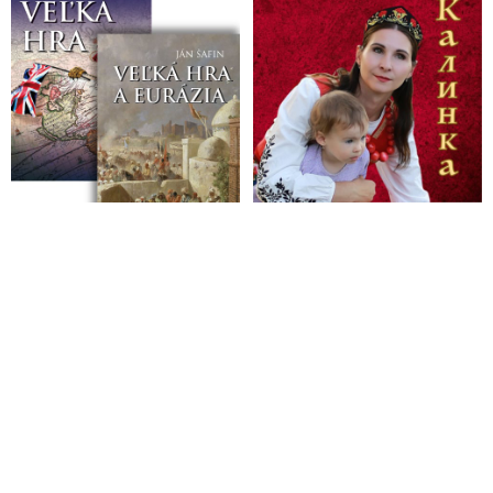
Federálny úrad pre vyšetrovanie odmieta, že by organizátor
globálnej pedofilnej siete spáchal vo väzbe samovraždu aj to,
že by vydieral prominentné osoby, ktoré boli jeho klientmi
VIDEO: Námestník riaditeľa FBI Dan Bongino napriek
záhadným okolnostiam úmrtia organizátora pedofilnej siete pre
globalistov a ich prisluhovačov vyhlásil, že vyšetrovanie
preukázalo, že Jeffrey Epstein spáchal samovraždu. Riaditeľ
FBI Kash Patel potvrdil oficiálnu verziu v rozhovore s Joe
Roganom
VIDEO: Obeť zločineckej pedofilnej siete globálnej elity
Jeffreyho Epsteina a sexuálnych chúťok britského princa
Andrewa údajne spáchala samovraždu. Virginia Giuffreová
člena kráľovskej rodiny predtým obvinila zo sexuálneho
zneužívania
VIDEO: Epsteinove pedofilné spisy so šokujúcimi menami a
dôkazmi sa začali zverejňovať. Niektorí veľmi vplyvní ľudia z
Deep state robia všetko pre to, aby sa tieto informácie nedostali
na verejnosť. Americká ministerka spravodlivosti Pam
Bondiová poslala riaditeľovi FBI Kashovi Patelovi list, v
ktorom obvinila federálnych vyšetrovateľov z FBI v New
Yorku zo zadržiavania tisícov strán dokumentov Jeffreyho