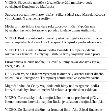
Zelenskyj medzitým v Kyjeve naliehal na zhromaždených diplomatov,
VIDEO: Slovensko nemôže výraznejšie zvýšiť množstvo vody
sociálnej sieti Instagram, v ktorom sa prezidentovi USA
aby vo svete zháňali energie pre Ukrajinu na zimu. Putin vraj bude
odtekajúcej Dunajom do Maďarska
Donaldovi Trumpovi vyhrážal smrťou
mobilizovať a vojna sa do zimy pravdepodobne neskončí
Sudcovia porazili novinárov 35:19. Šéfka Súdnej rady Marcela Kosová
Donald Trump ostro skritizoval svojich stúpencov za to, že
viní Denník N z krivenia reality
spochybňujú výsledky vyšetrovania kauzy Jeffreyho Epsteina a
Médiá pri najväčšom škandále roka zborovo mlčia. Vypočúvanie
vyhlásil, že nechce viac ich podporu. Americký prezident
bývaleho hlavného lekárskeho poradcu Bieleho domu Anthonyho
taktiež vyhlásil, že spoločnosť Coca-Cola na jeho podnet
Fauciho pred výborom amerického Senátu väčšina médií ignorovala
súhlasila, že vo svojom nápoji Coke určenom pre americký trh
VIDEO: Rusko uskutočnilo rozsiahly útok na logistické a distribučné
nahradí kukuričný sirup trstinovým cukrom
centrá vojenských dodávok na Ukrajine. Ukrajinská protivzdušná obrana
nedokázala počas ničivého nočného útoku na Kyjev a jeho okolie
Zástupca šéfa FBI je vraj znechutený s netransparentným
zachytiť ani jednu ruskú raketu
VIDEO: USA viedli v utorok podľa Donalda Trumpa celodenné
vyšetrovaním kauzy Jeffreyho Epsteina a neprišiel kvôli tomu
rokovania s Iránom. Ak zlyhajú, sľubuje tvrdý vojenský zásah proti
Teheránu
ani do práce. S Danom Bonginom sa o situácii rozprával
Eurokomisia sa bude naďalej usilovať o úplný zákaz dodávok ruskej
prezident USA Donald Trump
energie do EÚ
Donald Trump sa čuduje, že jeho spojenci ho kritizujú za to, že
USA kvôli vojne s Iránom vyčerpali takmer celý arzenál rakiet dlhého
nedošlo k prisľúbenému zverejneniu Epsteinovho zoznamu
doletu, čo v Pentagóne a Trumpovej administratíve vyvoláva vážne
klientov a podozrivých okolností údajnej samovraždy
obavy o bojaschopnosť americkej armády v prípade vypuknutia
konfliktu s Čínou alebo Ruskom
Migračnú vlnu do Ceuty vraj podnietili fámy na Instagrame, podľa
organizátora globálnej pedofilnej siete. Epsteinove spisy sú
ktorých mala byť hranica medzi Marokom a španielskou exklávou
podľa prezidenta USA výtvorom Baracka Obamu, Hillary
otvorená
Clintonovej & spol. a nikoho nezaujímajú
VIDEO: Teroristický útok ukrajinského dronu na preplnenú pláž v
čiernomorskom letovisku na juhu Ruska je súčasťou ukrajinského plánu,
VIDEO: Americký moderátor Bill O'Reilly spomenul svoj
ktorý kopíruje model Hitlerovej „totálnej vojny“ po porážke
osobný rozhovor s Donaldom Trumpom, ktorý mu priznal, že s
Wehrmachtu pri Stalingrade. Útok v Kaspickom mori na iránsku loď
VIDEO: Zo školskej družiny na frontovú líniu: Ako Západ financuje