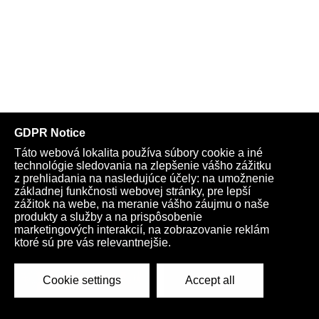
Epsteina, ktoré vo štvrtok sľúbila zverejniť
VIDEO: Donald Trump ide po krku pedofilnej zločineckej
globálnej elite. Americká ministerka spravodlivosti Pam
Bondiová informovala, že zverejňovanie Epsteinových
dokumentov by mohlo začať už vo štvrtok 27. februára 2025
VIDEO: Britský exposlanec Andrew Bridgen odhaľuje
obchodovanie s deťmi na Ukrajine a prepojenie s pedofilnou
sieťou vo Veľkej Británii. Jeden z dvoch príslušníkov
ukrajinskej tajnej služby, ktorý poskytol šokujúce svedectvo,
bol zabitý nastraženou výbušninou
Ďalší „dúhový“ pedofilný škandál v USA. Pri distribúcii
detskej pornografie prichytili prominentného LGBT aktivistu a
regionálneho pokladníka amerických demokratov
VIDEO: Bývalý církevní soudce promluvil o pedofilii a
systému na krytí zločinů v církvi
VIDEO: Vatikán je řízen pedofily a ovládán satanistickým
„falešným náboženstvím“, prohlásil Mel Gibson
Satanské praktiky: Alex Soros a temný případ Diddyho
Combse. Nahrávky pedofilních orgií jako nástroj