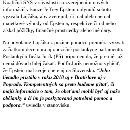
Koaličná SNS v súvislosti so zverejnením nových
informácií v kauze Jeffrey Epstein uplynulú sobotu
vyzvala Lajčáka, aby zverejnil, či mal alebo nemal
majetkové výhody od Epsteina, respektíve či od neho
získal pôžičky, finančné prostriedky alebo iné dary.
Na odvolanie Lajčáka z pozície poradcu premiéra vyzvali
začiatkom decembra aj opozičné poslankyne parlamentu.
Poslankyňa Beáta Jurík (PS) pripomenula, že premiér už
nemá dôvod ďalej čakať. Podľa Jurík nemožno vylúčiť,
že Epstein mal svoje obete aj na Slovensku.
“Jeho
lietadlo pristálo v roku 2018 aj v Bratislave aj v
Poprade. Kompetentných sa preto budeme pýtať, či
majú informácie o tom, že obeťami mohli byť aj naše
občianky a či im je poskytovaná potrebná pomoc a
podpora,“
uviedla v stanovisku.