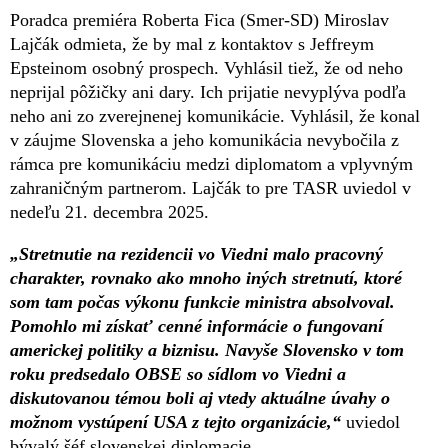
Poradca premiéra Roberta Fica (Smer-SD) Miroslav
Lajčák odmieta, že by mal z kontaktov s Jeffreym
Epsteinom osobný prospech. Vyhlásil tiež, že od neho
neprijal pôžičky ani dary. Ich prijatie nevyplýva podľa
neho ani zo zverejnenej komunikácie. Vyhlásil, že konal
v záujme Slovenska a jeho komunikácia nevybočila z
rámca pre komunikáciu medzi diplomatom a vplyvným
zahraničným partnerom. Lajčák to pre TASR uviedol v
nedeľu 21. decembra 2025.
„Stretnutie na rezidencii vo Viedni malo pracovný
charakter, rovnako ako mnoho iných stretnutí, ktoré
som tam počas výkonu funkcie ministra absolvoval.
Pomohlo mi získať cenné informácie o fungovaní
americkej politiky a biznisu. Navyše Slovensko v tom
roku predsedalo OBSE so sídlom vo Viedni a
diskutovanou témou boli aj vtedy aktuálne úvahy o
možnom vystúpení USA z tejto organizácie,“
uviedol
bývalý šéf slovenskej diplomacie.