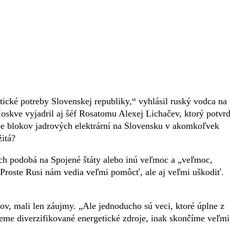
tické potreby Slovenskej republiky,“ vyhlásil ruský vodca na
oskve vyjadril aj šéf Rosatomu Alexej Lichačev, ktorý potvrd
vbe blokov jadrových elektrární na Slovensku v akomkoľvek
itá?
h podobá na Spojené štáty alebo inú veľmoc a „veľmoc,
 Proste Rusi nám vedia veľmi pomôcť, ale aj veľmi uškodiť.
v, mali len záujmy. „Ale jednoducho sú veci, ktoré úplne z
me diverzifikované energetické zdroje, inak skončíme veľmi