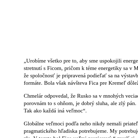
„Urobíme všetko pre to, aby sme uspokojili energe
stretnutí s Ficom, pričom k téme energetiky sa v M
že spoločnosť je pripravená podieľať sa na výsta
formáte. Bola však návšteva Fica pre Kremeľ dôlež
Chmelár odpovedal, že Rusko sa v mnohých veciac
porovnám to s ohňom, je dobrý sluha, ale zlý pán.
Tak ako každá iná veľmoc“.
Globálne veľmoci podľa neho nikdy nemali priateľo
pragmatického hľadiska potrebujeme. My potrebuje