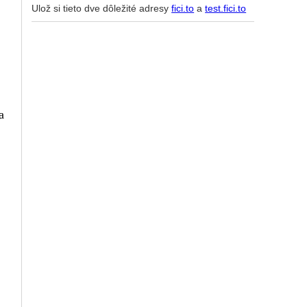
Ulož si tieto dve dôležité adresy
fici.to
a
test.fici.to
a