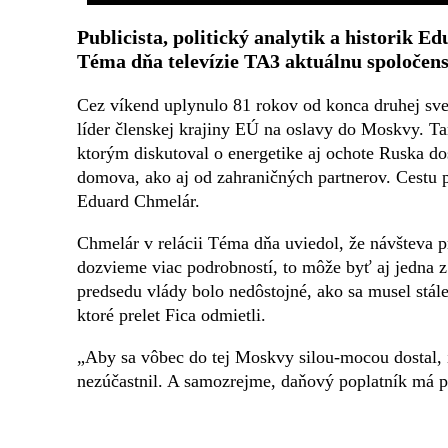
Publicista, politický analytik a historik 
Téma dňa televízie TA3 aktuálnu spoločensk
Cez víkend uplynulo 81 rokov od konca druhej svetov
líder členskej krajiny EÚ na oslavy do Moskvy. T
ktorým diskutoval o energetike aj ochote Ruska dos
domova, ako aj od zahraničných partnerov. Cestu p
Eduard Chmelár.
Chmelár v relácii Téma dňa uviedol, že návšteva 
dozvieme viac podrobností, to môže byť aj jedna z n
predsedu vlády bolo nedôstojné, ako sa musel stále
ktoré prelet Fica odmietli.
„Aby sa vôbec do tej Moskvy silou-mocou dostal, i
nezúčastnil. A samozrejme, daňový poplatník má pr