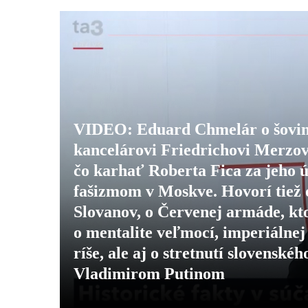
VIDEO: Eduard Chmelár o šovin
kancelárovi Friedrichovi Merzov
čo karhať Roberta Fica za jeho ú
fašizmom v Moskve. Hovorí tiež 
Slovanov, o Červenej armáde, kto
o mentalite veľmocí, imperiálnej
ríše, ale aj o stretnutí slovens
Vladimirom Putinom