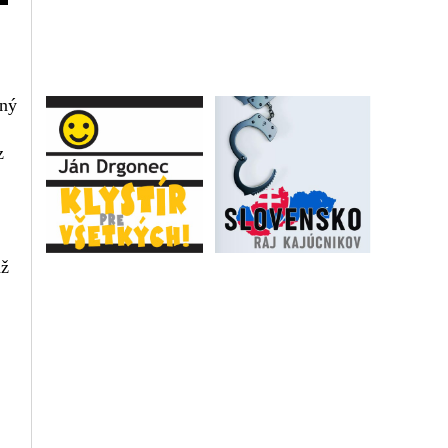
iný
z
dž