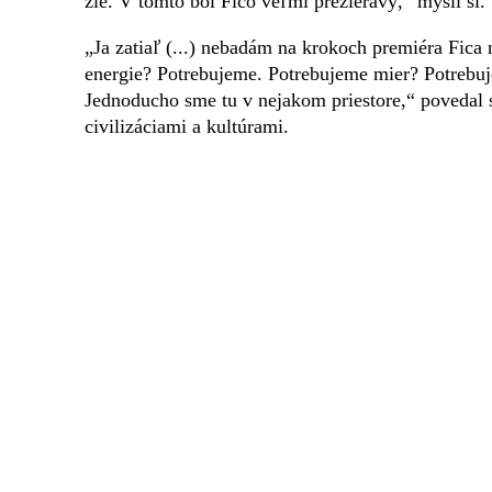
zle. V tomto bol Fico veľmi prezieravý,“ myslí si.
„Ja zatiaľ (...) nebadám na krokoch premiéra Fic
energie? Potrebujeme. Potrebujeme mier? Potrebu
Jednoducho sme tu v nejakom priestore,“ povedal
civilizáciami a kultúrami.