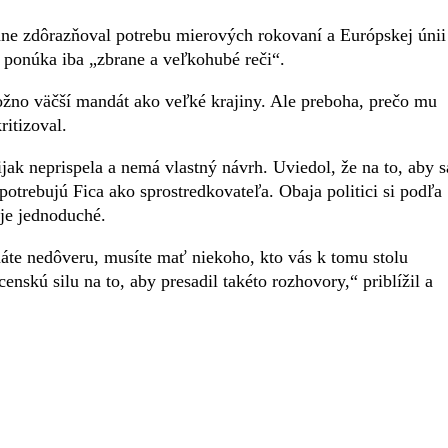
ane zdôrazňoval potrebu mierových rokovaní a Európskej únii
o ponúka iba „zbrane a veľkohubé reči“.
možno väčší mandát ako veľké krajiny. Ale preboha, prečo mu
ritizoval.
ijak neprispela a nemá vlastný návrh. Uviedol, že na to, aby s
otrebujú Fica ako sprostredkovateľa. Obaja politici si podľa
 je jednoduché.
áte nedôveru, musíte mať niekoho, kto vás k tomu stolu
enskú silu na to, aby presadil takéto rozhovory,“ priblížil a