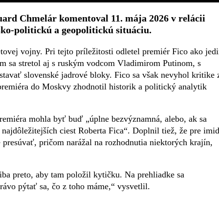
Eduard Chmelár komentoval 11. mája 2026 v relácii
o-politickú a geopolitickú situáciu.
ej vojny. Pri tejto príležitosti odletel premiér Fico ako jed
am sa stretol aj s ruským vodcom Vladimirom Putinom, s
tavať slovenské jadrové bloky. Fico sa však nevyhol kritike 
remiéra do Moskvy zhodnotil historik a politický analytik
premiéra mohla byť buď „úplne bezvýznamná, alebo, ak sa
ajdôležitejších ciest Roberta Fica“. Doplnil tiež, že pre imi
 presúvať, pričom narážal na rozhodnutia niektorých krajín,
ba preto, aby tam položil kytičku. Na prehliadke sa
ávo pýtať sa, čo z toho máme,“ vysvetlil.