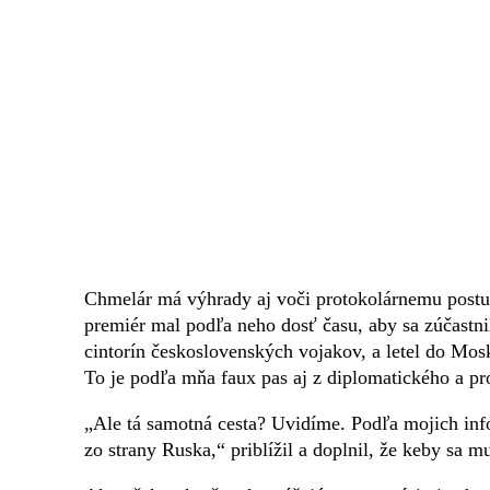
Chmelár má výhrady aj voči protokolárnemu postu
premiér mal podľa neho dosť času, aby sa zúčastni
cintorín československých vojakov, a letel do Mos
To je podľa mňa faux pas aj z diplomatického a pr
„Ale tá samotná cesta? Uvidíme. Podľa mojich info
zo strany Ruska,“ priblížil a doplnil, že keby sa mu