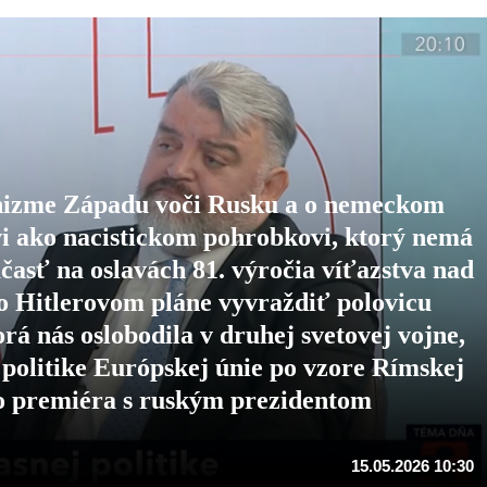
izme Západu voči Rusku a o nemeckom
i ako nacistickom pohrobkovi, ktorý nemá
časť na oslavách 81. výročia víťazstva nad
o Hitlerovom pláne vyvraždiť polovicu
rá nás oslobodila v druhej svetovej vojne,
 politike Európskej únie po vzore Rímskej
kého premiéra s ruským prezidentom
15.05.2026 10:30