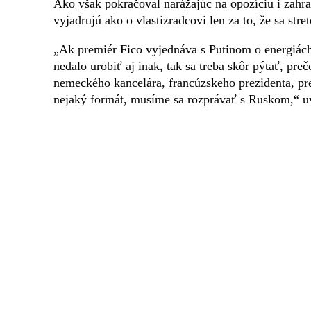
Ako však pokračoval narážajúc na opozíciu i zahra
vyjadrujú ako o vlastizradcovi len za to, že sa stre
„Ak premiér Fico vyjednáva s Putinom o energiách,
nedalo urobiť aj inak, tak sa treba skôr pýtať, preč
nemeckého kancelára, francúzskeho prezidenta, pr
nejaký formát, musíme sa rozprávať s Ruskom,“ u