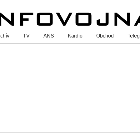
chív
TV
ANS
Kardio
Obchod
Tele