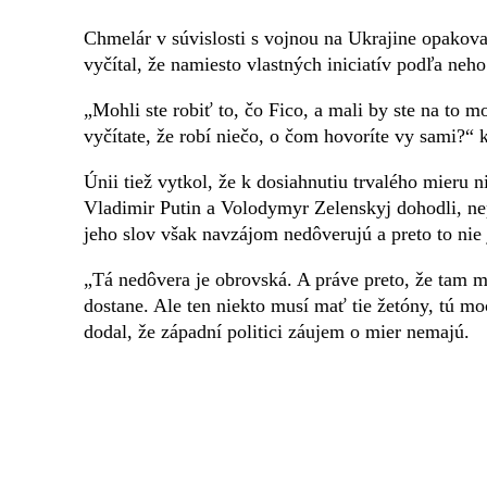
Chmelár v súvislosti s vojnou na Ukrajine opakov
vyčítal, že namiesto vlastných iniciatív podľa neh
„Mohli ste robiť to, čo Fico, a mali by ste na to 
vyčítate, že robí niečo, o čom hovoríte vy sami?“ k
Únii tiež vytkol, že k dosiahnutiu trvalého mieru n
Vladimir Putin a Volodymyr Zelenskyj dohodli, nep
jeho slov však navzájom nedôverujú a preto to nie
„Tá nedôvera je obrovská. A práve preto, že tam m
dostane. Ale ten niekto musí mať tie žetóny, tú moc
dodal, že západní politici záujem o mier nemajú.