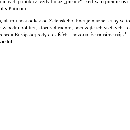
ničných politikov, vždy ho až „pichne“, keď sa o premiérovi
tol s Putinom.
 ak mu nosí odkaz od Zelenského, hoci je otázne, či by sa to
o západní politici, ktorí rad-radom, počúvajte ich všetkých - 
edsedu Európskej rady a ďalších - hovoria, že musíme nájsť
viedol.