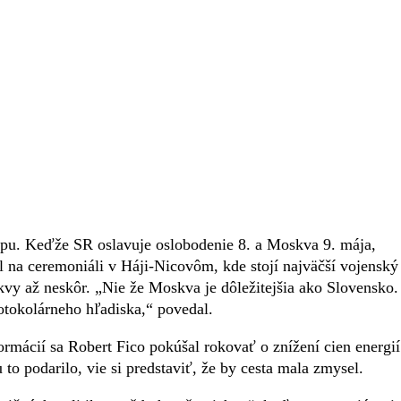
pu. Keďže SR oslavuje oslobodenie 8. a Moskva 9. mája,
l na ceremoniáli v Háji-Nicovôm, kde stojí najväčší vojenský
kvy až neskôr. „Nie že Moskva je dôležitejšia ako Slovensko.
otokolárneho hľadiska,“ povedal.
rmácií sa Robert Fico pokúšal rokovať o znížení cien energií
 to podarilo, vie si predstaviť, že by cesta mala zmysel.