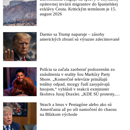
opätovnej invázii migrantov do španielskej
exklávy Ceuta. Kritickým termínom je 15.
august 2026
Darmo sa Trump naparuje – zásoby
amerických zbraní sú výrazne zdecimované
Polícia sa začala zaoberať podozrením zo
znásilnenia v reality šou Markízy Party
Shore. „Komerčné televízie prinášajú
totálny odpad, mozgy ľudí zasypávajú
hnojom,“ vyhlásil v reakcii exminister
školstva Juraj Draxler. „KDE SÚ protesty,
výkriky či štrajky novinárov a mediálnych
pracovníkov?“ spýtal sa
Strach a hnus v Pentagóne alebo ako sú
Američania až po uši namočení do chaosu
na Blízkom východe