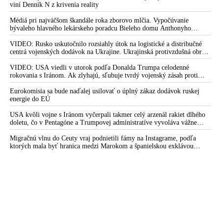
viní Denník N z krivenia reality
Médiá pri najväčšom škandále roka zborovo mlčia. Vypočúvanie
bývaleho hlavného lekárskeho poradcu Bieleho domu Anthonyho
Fauciho pred výborom amerického Senátu väčšina médií ignorovala
VIDEO: Rusko uskutočnilo rozsiahly útok na logistické a distribučné
centrá vojenských dodávok na Ukrajine. Ukrajinská protivzdušná obrana
nedokázala počas ničivého nočného útoku na Kyjev a jeho okolie
zachytiť ani jednu ruskú raketu
VIDEO: USA viedli v utorok podľa Donalda Trumpa celodenné
rokovania s Iránom. Ak zlyhajú, sľubuje tvrdý vojenský zásah proti
Teheránu
Eurokomisia sa bude naďalej usilovať o úplný zákaz dodávok ruskej
energie do EÚ
USA kvôli vojne s Iránom vyčerpali takmer celý arzenál rakiet dlhého
doletu, čo v Pentagóne a Trumpovej administratíve vyvoláva vážne
obavy o bojaschopnosť americkej armády v prípade vypuknutia
konfliktu s Čínou alebo Ruskom
Migračnú vlnu do Ceuty vraj podnietili fámy na Instagrame, podľa
ktorých mala byť hranica medzi Marokom a španielskou exklávou
otvorená