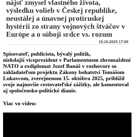
nájsť zmysel vlastného života,
výsledku volieb v Českej republike,
neustálej a únavnej protiruskej
hystérii zo strany vojnových štváčov v
Európe a o súboji srdce vs. rozum
15.10.2025 17:00
Spisovateľ, publicista, bývalý politik,
niekdajší viceprezident v Parlamentnom zhromaždení
NATO a exdiplomat Jozef Banáš v rozhovore so
zakladateľom projektu Zákony bohatství Tomášom
Lukavcom, zverejnenom 15. októbra 2025, priblížil
svoje najnovšie cestovateľské zážitky, ale komentoval
aj spoločensko-politické dianie.
Viac vo videu: