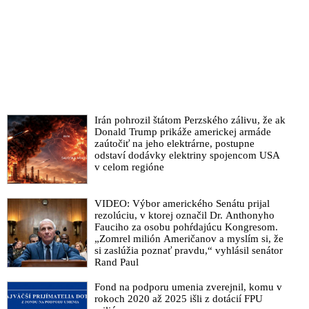
Irán pohrozil štátom Perzského zálivu, že ak
Donald Trump prikáže americkej armáde
zaútočiť na jeho elektrárne, postupne
odstaví dodávky elektriny spojencom USA
v celom regióne
VIDEO: Výbor amerického Senátu prijal
rezolúciu, v ktorej označil Dr. Anthonyho
Fauciho za osobu pohŕdajúcu Kongresom.
„Zomrel milión Američanov a myslím si, že
si zaslúžia poznať pravdu,“ vyhlásil senátor
Rand Paul
Fond na podporu umenia zverejnil, komu v
rokoch 2020 až 2025 išli z dotácií FPU