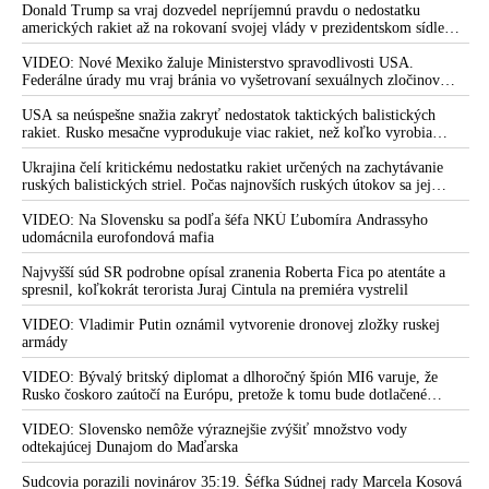
Donald Trump sa vraj dozvedel nepríjemnú pravdu o nedostatku
amerických rakiet až na rokovaní svojej vlády v prezidentskom sídle
Camp David v Marylande, a preto musel odložiť plánované útoky na
Irán. Prezident USA sa pre to údajne pohádal so šéfom Pentagónu, lebo
VIDEO: Nové Mexiko žaluje Ministerstvo spravodlivosti USA.
bol presvedčený o opaku
Federálne úrady mu vraj bránia vo vyšetrovaní sexuálnych zločinov
organizátora pedofilnej siete Jeffreyho Epsteina. Ten mal nariadiť, aby
dve dievčatá zo zahraničia, ktoré boli uškrtené počas drsného
USA sa neúspešne snažia zakryť nedostatok taktických balistických
fetišistického sexu, pochovali v blízkosti jeho ranča v tomto americkom
rakiet. Rusko mesačne vyprodukuje viac rakiet, než koľko vyrobia
štáte
všetci producenti systémov Patriot dohromady
Ukrajina čelí kritickému nedostatku rakiet určených na zachytávanie
ruských balistických striel. Počas najnovších ruských útokov sa jej
nepodarilo zostreliť ani jednu. Volodymyr Zelenskyj sa v zúfalstve snaží
prostredníctvom NATO zabezpečiť ich dodávky
VIDEO: Na Slovensku sa podľa šéfa NKÚ Ľubomíra Andrassyho
udomácnila eurofondová mafia
Najvyšší súd SR podrobne opísal zranenia Roberta Fica po atentáte a
spresnil, koľkokrát terorista Juraj Cintula na premiéra vystrelil
VIDEO: Vladimir Putin oznámil vytvorenie dronovej zložky ruskej
armády
VIDEO: Bývalý britský diplomat a dlhoročný špión MI6 varuje, že
Rusko čoskoro zaútočí na Európu, pretože k tomu bude dotlačené
rovnako, ako bolo dotlačené k invázii na Ukrajinu v roku 2022.
Zelenskyj medzitým v Kyjeve naliehal na zhromaždených diplomatov,
VIDEO: Slovensko nemôže výraznejšie zvýšiť množstvo vody
aby vo svete zháňali energie pre Ukrajinu na zimu. Putin vraj bude
odtekajúcej Dunajom do Maďarska
mobilizovať a vojna sa do zimy pravdepodobne neskončí
Sudcovia porazili novinárov 35:19. Šéfka Súdnej rady Marcela Kosová