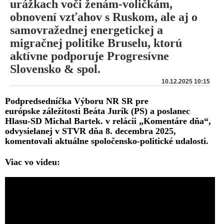
urážkach voči ženám-voličkám,
obnovení vzťahov s Ruskom, ale aj o
samovražednej energetickej a
migračnej politike Bruselu, ktorú
aktívne podporuje Progresívne
Slovensko & spol.
10.12.2025 10:15
Podpredsedníčka Výboru NR SR pre
európske záležitosti Beáta Jurík (PS) a poslanec
Hlasu-SD Michal Bartek. v relácii „Komentáre dňa“,
odvysielanej v STVR dňa 8. decembra 2025,
komentovali aktuálne spoločensko-politické udalosti.
Viac vo videu: