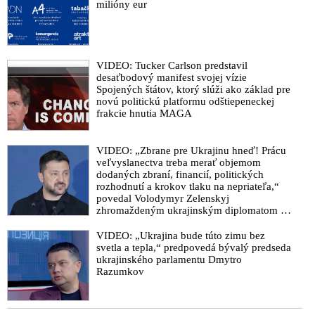
milióny eur
VIDEO: Tucker Carlson predstavil
desaťbodový manifest svojej vízie
Spojených štátov, ktorý slúži ako základ pre
novú politickú platformu odštiepeneckej
frakcie hnutia MAGA
VIDEO: „Zbrane pre Ukrajinu hneď! Prácu
veľvyslanectva treba merať objemom
dodaných zbraní, financií, politických
rozhodnutí a krokov tlaku na nepriateľa,“
povedal Volodymyr Zelenskyj
zhromaždeným ukrajinským diplomatom v
Kyjeve. Donald Trump mu potom odkázal,
že USA Ukrajine nedodajú protiraketové
VIDEO: „Ukrajina bude túto zimu bez
systémy Patriot
svetla a tepla,“ predpovedá bývalý predseda
ukrajinského parlamentu Dmytro
Razumkov