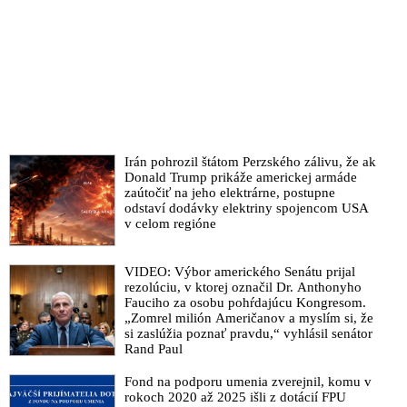
Irán pohrozil štátom Perzského zálivu, že ak
Donald Trump prikáže americkej armáde
zaútočiť na jeho elektrárne, postupne
odstaví dodávky elektriny spojencom USA
v celom regióne
VIDEO: Výbor amerického Senátu prijal
rezolúciu, v ktorej označil Dr. Anthonyho
Fauciho za osobu pohŕdajúcu Kongresom.
„Zomrel milión Američanov a myslím si, že
si zaslúžia poznať pravdu,“ vyhlásil senátor
Rand Paul
Fond na podporu umenia zverejnil, komu v
rokoch 2020 až 2025 išli z dotácií FPU