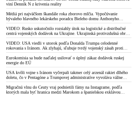
viní Denník N z krivenia reality
Médiá pri najväčšom škandále roka zborovo mlčia. Vypočúvanie
bývaleho hlavného lekárskeho poradcu Bieleho domu Anthonyho
Fauciho pred výborom amerického Senátu väčšina médií ignorovala
VIDEO: Rusko uskutočnilo rozsiahly útok na logistické a distribučné
centrá vojenských dodávok na Ukrajine. Ukrajinská protivzdušná obrana
nedokázala počas ničivého nočného útoku na Kyjev a jeho okolie
zachytiť ani jednu ruskú raketu
VIDEO: USA viedli v utorok podľa Donalda Trumpa celodenné
rokovania s Iránom. Ak zlyhajú, sľubuje tvrdý vojenský zásah proti
Teheránu
Eurokomisia sa bude naďalej usilovať o úplný zákaz dodávok ruskej
energie do EÚ
USA kvôli vojne s Iránom vyčerpali takmer celý arzenál rakiet dlhého
doletu, čo v Pentagóne a Trumpovej administratíve vyvoláva vážne
obavy o bojaschopnosť americkej armády v prípade vypuknutia
konfliktu s Čínou alebo Ruskom
Migračnú vlnu do Ceuty vraj podnietili fámy na Instagrame, podľa
ktorých mala byť hranica medzi Marokom a španielskou exklávou
otvorená