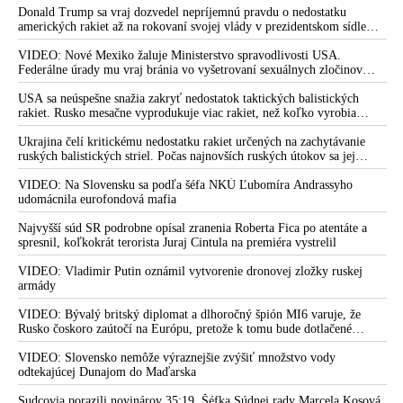
Donald Trump sa vraj dozvedel nepríjemnú pravdu o nedostatku
amerických rakiet až na rokovaní svojej vlády v prezidentskom sídle
Camp David v Marylande, a preto musel odložiť plánované útoky na
Irán. Prezident USA sa pre to údajne pohádal so šéfom Pentagónu, lebo
VIDEO: Nové Mexiko žaluje Ministerstvo spravodlivosti USA.
bol presvedčený o opaku
Federálne úrady mu vraj bránia vo vyšetrovaní sexuálnych zločinov
organizátora pedofilnej siete Jeffreyho Epsteina. Ten mal nariadiť, aby
dve dievčatá zo zahraničia, ktoré boli uškrtené počas drsného
USA sa neúspešne snažia zakryť nedostatok taktických balistických
fetišistického sexu, pochovali v blízkosti jeho ranča v tomto americkom
rakiet. Rusko mesačne vyprodukuje viac rakiet, než koľko vyrobia
štáte
všetci producenti systémov Patriot dohromady
Ukrajina čelí kritickému nedostatku rakiet určených na zachytávanie
ruských balistických striel. Počas najnovších ruských útokov sa jej
nepodarilo zostreliť ani jednu. Volodymyr Zelenskyj sa v zúfalstve snaží
prostredníctvom NATO zabezpečiť ich dodávky
VIDEO: Na Slovensku sa podľa šéfa NKÚ Ľubomíra Andrassyho
udomácnila eurofondová mafia
Najvyšší súd SR podrobne opísal zranenia Roberta Fica po atentáte a
spresnil, koľkokrát terorista Juraj Cintula na premiéra vystrelil
VIDEO: Vladimir Putin oznámil vytvorenie dronovej zložky ruskej
armády
VIDEO: Bývalý britský diplomat a dlhoročný špión MI6 varuje, že
Rusko čoskoro zaútočí na Európu, pretože k tomu bude dotlačené
rovnako, ako bolo dotlačené k invázii na Ukrajinu v roku 2022.
Zelenskyj medzitým v Kyjeve naliehal na zhromaždených diplomatov,
VIDEO: Slovensko nemôže výraznejšie zvýšiť množstvo vody
aby vo svete zháňali energie pre Ukrajinu na zimu. Putin vraj bude
odtekajúcej Dunajom do Maďarska
mobilizovať a vojna sa do zimy pravdepodobne neskončí
Sudcovia porazili novinárov 35:19. Šéfka Súdnej rady Marcela Kosová