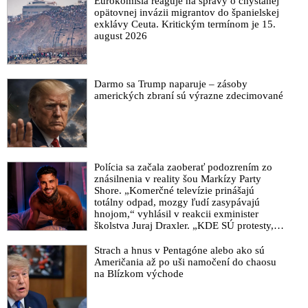
Eurokomisia reaguje na správy o chystanej
opätovnej invázii migrantov do španielskej
exklávy Ceuta. Kritickým termínom je 15.
august 2026
Darmo sa Trump naparuje – zásoby
amerických zbraní sú výrazne zdecimované
Polícia sa začala zaoberať podozrením zo
znásilnenia v reality šou Markízy Party
Shore. „Komerčné televízie prinášajú
totálny odpad, mozgy ľudí zasypávajú
hnojom,“ vyhlásil v reakcii exminister
školstva Juraj Draxler. „KDE SÚ protesty,
výkriky či štrajky novinárov a mediálnych
pracovníkov?“ spýtal sa
Strach a hnus v Pentagóne alebo ako sú
Američania až po uši namočení do chaosu
na Blízkom východe