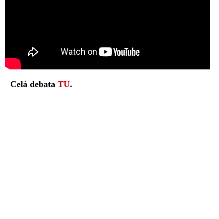
Celá debata
TU
.