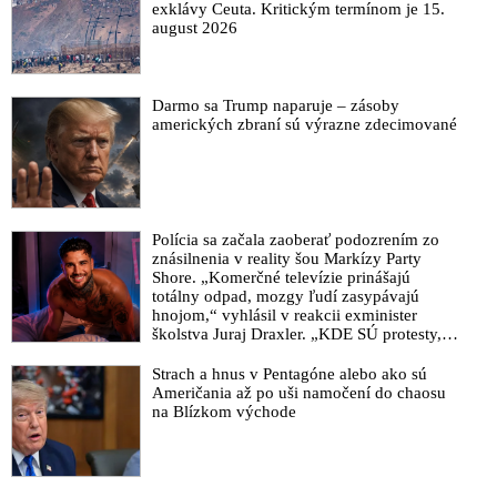
exklávy Ceuta. Kritickým termínom je 15.
VIDEO: Ohavný neokoloniálny systém je mŕtvy. Ľudstvo
august 2026
smeruje nezadržateľne k novému multilaterálnemu svetovému
poriadku, skonštatoval Putin vo svojom prejave na
Petrohradskom ekonomickom fóre
Darmo sa Trump naparuje – zásoby
Protiamerický trend v arabskom svete pokračuje žiadosťou
amerických zbraní sú výrazne zdecimované
Egypta o vstup do BRICS
VIDEO: Kolaps americké moci v přímém přenosu! Egypt
oficiálně požádal o vstup do BRICS, Saúdská Arábie chce
přesunout peníze z USA do čínské BRICS Bank a keňský
prezident v parlamentu oznámil dedolarizaci Keni ve veškerém
Polícia sa začala zaoberať podozrením zo
znásilnenia v reality šou Markízy Party
obchodu s africkými zeměmi
Shore. „Komerčné televízie prinášajú
Macron požiadal organizátora prelomového summitu BRICS v
totálny odpad, mozgy ľudí zasypávajú
Juhoafrickej republike, aby sa ho Francúzsko mohlo zúčastniť
hnojom,“ vyhlásil v reakcii exminister
školstva Juraj Draxler. „KDE SÚ protesty,
Svetová ekonomika začína vykazovať známky dedolarizácie,
výkriky či štrajky novinárov a mediálnych
začínajú priznávať experti z najväčšej americkej banky
pracovníkov?“ spýtal sa
Strach a hnus v Pentagóne alebo ako sú
JPMorgan
Američania až po uši namočení do chaosu
na Blízkom východe
Bloomberg: Odpor voči americkému doláru rastie po celom
svete
Západný svet sa nachádza v polčase rozpadu: Snahám USA