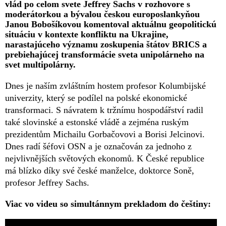
vlád po celom svete Jeffrey Sachs v rozhovore s
moderátorkou a bývalou českou europoslankyňou
Janou Bobošíkovou komentoval aktuálnu geopolitickú
situáciu v kontexte konfliktu na Ukrajine,
narastajúceho významu zoskupenia štátov BRICS a
prebiehajúcej transformácie sveta unipolárneho na
svet multipolárny.
Dnes je naším zvláštním hostem profesor Kolumbijské
univerzity, který se podílel na polské ekonomické
transformaci. S návratem k tržnímu hospodářství radil
také slovinské a estonské vládě a zejména ruským
prezidentům Michailu Gorbačovovi a Borisi Jelcinovi.
Dnes radí šéfovi OSN a je označován za jednoho z
nejvlivnějších světových ekonomů. K České republice
má blízko díky své české manželce, doktorce Soně,
profesor Jeffrey Sachs.
Viac vo videu so simultánnym prekladom do češtiny: