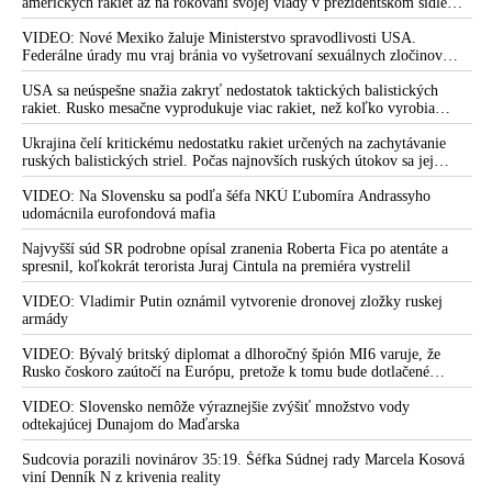
amerických rakiet až na rokovaní svojej vlády v prezidentskom sídle
najortodoxnejších poskokov USA, označil za historickú chybu
Camp David v Marylande, a preto musel odložiť plánované útoky na
zbližovanie Európy s Čínou. Macronovým výrokom o
Irán. Prezident USA sa pre to údajne pohádal so šéfom Pentagónu, lebo
VIDEO: Nové Mexiko žaluje Ministerstvo spravodlivosti USA.
bol presvedčený o opaku
Federálne úrady mu vraj bránia vo vyšetrovaní sexuálnych zločinov
multipolárnejšom svete a autonómii Európy sa šéf poľskej
organizátora pedofilnej siete Jeffreyho Epsteina. Ten mal nariadiť, aby
vlády vysmial
dve dievčatá zo zahraničia, ktoré boli uškrtené počas drsného
USA sa neúspešne snažia zakryť nedostatok taktických balistických
fetišistického sexu, pochovali v blízkosti jeho ranča v tomto americkom
rakiet. Rusko mesačne vyprodukuje viac rakiet, než koľko vyrobia
Macron navrhuje znížiť závislosť Európy na americkom
štáte
všetci producenti systémov Patriot dohromady
doláre, aby viac nebola vazalom USA
Ukrajina čelí kritickému nedostatku rakiet určených na zachytávanie
ruských balistických striel. Počas najnovších ruských útokov sa jej
Macron se vrátil z Pekingu jako jiný člověk. Před našima
nepodarilo zostreliť ani jednu. Volodymyr Zelenskyj sa v zúfalstve snaží
očima se rodí protiamerická koalice
prostredníctvom NATO zabezpečiť ich dodávky
VIDEO: Na Slovensku sa podľa šéfa NKÚ Ľubomíra Andrassyho
udomácnila eurofondová mafia
VIDEO: Byť spojencom USA neznamená byť vazalom a
nemať právo myslieť samostatne, vyhlásil Macron. Washington
Najvyšší súd SR podrobne opísal zranenia Roberta Fica po atentáte a
a jeho militantní poskokovia v Európe v reakcii na najnovšie
spresnil, koľkokrát terorista Juraj Cintula na premiéra vystrelil
vyjadrenia francúzskeho prezidenta zúria
VIDEO: Vladimir Putin oznámil vytvorenie dronovej zložky ruskej
armády
VIDEO: Země BRICS oznámily plán na společnou měnu
krytou zlatem
VIDEO: Bývalý britský diplomat a dlhoročný špión MI6 varuje, že
Rusko čoskoro zaútočí na Európu, pretože k tomu bude dotlačené
VIDEO: O investíciách a ochranou úspor pred odpojením
rovnako, ako bolo dotlačené k invázii na Ukrajinu v roku 2022.
starého finančného systému, v čase gigantického súboja a
Zelenskyj medzitým v Kyjeve naliehal na zhromaždených diplomatov,
VIDEO: Slovensko nemôže výraznejšie zvýšiť množstvo vody
finančnej vojny medzi krajinami BRICS a štátmi kolektívneho
aby vo svete zháňali energie pre Ukrajinu na zimu. Putin vraj bude
odtekajúcej Dunajom do Maďarska
Západu, ako aj vo svetle blížiaceho sa konca nadvlády USA a
mobilizovať a vojna sa do zimy pravdepodobne neskončí
Sudcovia porazili novinárov 35:19. Šéfka Súdnej rady Marcela Kosová
petrodolára
viní Denník N z krivenia reality