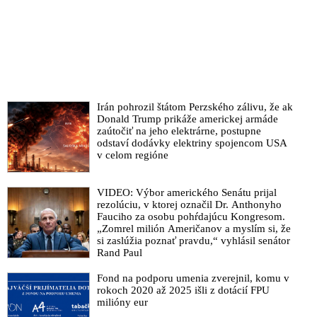
rodinné hodnoty, ktoré robia človeka človekom. Proti našej
vlasti rozpútali vojnu. Rusko sa tomuto medzinárodnému
terorizmu postavilo na odpor. Obyvateľov Donbasu ubránime a
našu bezpečnosť zaistíme!“
VIDEO: Prejav ruského prezidenta Vladimira Putina k 78.
výročiu Dňa víťazstva vo Veľkej vlasteneckej vojne: „Naša
civilizácia sa opäť nachádza v rozhodujúcom bode zlomu!“
Irán pohrozil štátom Perzského zálivu, že ak
Donald Trump prikáže americkej armáde
Päť arabských štátov a Irán je pripravenými vstúpiť do BRICS.
zaútočiť na jeho elektrárne, postupne
Celkovo 19 krajín prejavilo záujem o vstup do bloku
odstaví dodávky elektriny spojencom USA
rozvíjajúcich sa trhov Brazílie, Ruska, Indie, Číny a Južnej
v celom regióne
Afriky
BRICS: Africké země na palubu a vyšší HDP než G7
VIDEO: Výbor amerického Senátu prijal
rezolúciu, v ktorej označil Dr. Anthonyho
Lavrov na medzinárodnej konferencii o multipolarite: „Pokusy
Fauciho za osobu pohŕdajúcu Kongresom.
Západu o izoláciu Ruska úplne zlyhali. Trend smerujúci k
„Zomrel milión Američanov a myslím si, že
multipolarite vo svete je nevyhnutný a bude sa len
si zaslúžia poznať pravdu,“ vyhlásil senátor
Rand Paul
zintenzívňovať. Vo svete posilňujú nové centrá riadiace sa
národnými záujmami a nezávislou politikou. Ide o štáty
Fond na podporu umenia zverejnil, komu v
svetovej väčšiny, kde žije 85 percent svetovej populácie“
rokoch 2020 až 2025 išli z dotácií FPU
milióny eur
Čína sa odkláňa od používania dolára pri cezhraničných