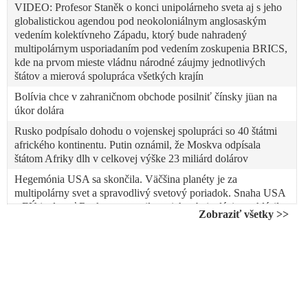
VIDEO: Profesor Staněk o konci unipolárneho sveta aj s jeho
globalistickou agendou pod neokoloniálnym anglosaským
vedením kolektívneho Západu, ktorý bude nahradený
multipolárnym usporiadaním pod vedením zoskupenia BRICS,
kde na prvom mieste vládnu národné záujmy jednotlivých
štátov a mierová spolupráca všetkých krajín
Bolívia chce v zahraničnom obchode posilniť čínsky jüan na
úkor dolára
Rusko podpísalo dohodu o vojenskej spolupráci so 40 štátmi
afrického kontinentu. Putin oznámil, že Moskva odpísala
štátom Afriky dlh v celkovej výške 23 miliárd dolárov
Hegemónia USA sa skončila. Väčšina planéty je za
multipolárny svet a spravodlivý svetový poriadok. Snaha USA
a EÚ izolovať Rusko sa zmenila na ich sebaizoláciu, vyhlásil
Zobraziť všetky >>
šéf ruskej Štátnej dumy
BRICS vytvára alternatívne centrum moci voči Západu
Fiasko Západu v snahe vytvoriť globálny front proti Rusku
alebo ďalšie znamenie, že vzniká multipolárny svet
„USA a ich spojenci si chcú udržať nadvládu nad svetom a