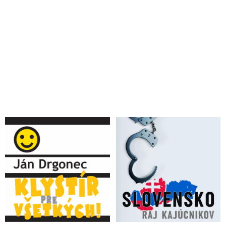
se diktátu ze strany MMF a Světové banky, kterým dominují
USA vs. posedlost G7 izolovat a/nebo zadržovat v rámci G20
přední euroasijské hráče, která se obrátí proti ní a akonec to
bude G7, kdo může být izolován neodolatelnou silou BRICS+
Konec hegemonie USA a amerického dolaru jako světové
rezervní měny se blíží. Rusko a Čína pracují na rozšíření
BRICS až o 12 států
VIDEO: Profesor Staněk o súboji civilizačných modelov a
kompletnej transformácii geopolitickej, ekonomickej a
finančnej architektúry na našej planéte prechádzajúcej na ceste
k dramatickej zmene katalyzačným procesom, ktorého sme
všetci priamymi svedkami
Čína začne platiť za ruský plyn v rubľoch a jüanoch namiesto
dolárov a eur
VIDEO: Profesor Staněk: „Nachádzame sa v prechodovom
období, keď sa radikálne mení nielen naša spoločnosť, ale aj
prírodné podmienky na planéte. Otázkou je ako premostiť svet,
v ktorom viac nechceme žiť so svetom, v ktorom chcem žiť“
VIDEO: Putin o de-dolarizácii Ruska a ekonomickej situácii
štátov G20 a BRICS: „Ekonomická taktika “blitzkriegu”