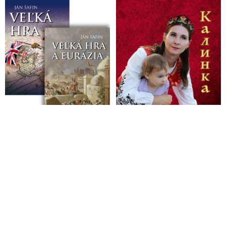
VIDEO: Keňa sa zbavuje používania amerického dolára. So
Saudskou Arábiou sa dohodla nakupovať ropu v národnej
mene. Keňský prezident odporučil všetkým, aby nasledovali
príklad jeho krajiny
VIDEO: O veľkom globálnom preskupení síl na planéte
VIDEO: Donald Trump zopakoval varování Henryho
Kissingera, že Bidenova vláda zavinila sjednocení Moskvy a
Pekingu do jedné aliance, která má za cíl ukončit americkou
světovou nadvládu po II. světové válce! Oznámení Kremlu o
rozmístění jaderných taktických zbraní v Bělorusku je
předehrou k obnově Sovětského svazu!
VIDEO: „Prichádza zmena, akú sme nevideli 100 rokov - a my
sme tí, ktorí spoločne riadia túto zmenu,“ týmito slovami sa
čínsky prezident Si Ťin-pching rozlúčil s ruským prezidentom
Vladimirom Putinom
Starý svetový poriadok je mŕtvy
Sbohem G20, ahoj BRICS+ aneb Posílení úlohy Nové
rozvojové banky BRICS (NDB) a Čínou vedené Asijské
banky pro investice do infrastruktury (AIIB), v snahe vyhýbat