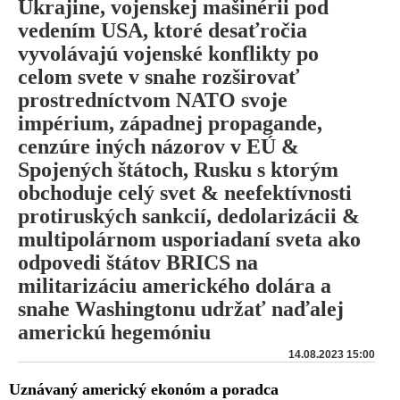
Ukrajine, vojenskej mašinérii pod
vedením USA, ktoré desaťročia
vyvolávajú vojenské konflikty po
celom svete v snahe rozširovať
prostredníctvom NATO svoje
impérium, západnej propagande,
cenzúre iných názorov v EÚ &
Spojených štátoch, Rusku s ktorým
obchoduje celý svet & neefektívnosti
protiruských sankcií, dedolarizácii &
multipolárnom usporiadaní sveta ako
odpovedi štátov BRICS na
militarizáciu amerického dolára a
snahe Washingtonu udržať naďalej
americkú hegemóniu
14.08.2023 15:00
Uznávaný americký ekonóm a poradca