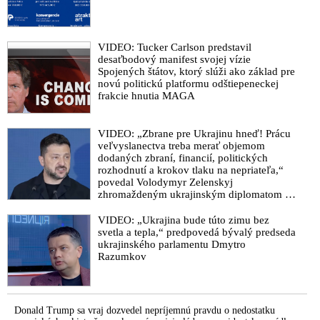
transakciách. Jüan sa stal najpoužívanejšou menou v
medzinárodných zúčtovaniach Pekingu
Bloomberg: K skupine krajín zoskupenie BRICS sa chce
VIDEO: Tucker Carlson predstavil
pripojiť ďalších 19 štátov
desaťbodový manifest svojej vízie
Bloomberg: BRICS ekonomickým rastom prekoná tento rok
Spojených štátov, ktorý slúži ako základ pre
novú politickú platformu odštiepeneckej
štáty G7
frakcie hnutia MAGA
Dochází k celosvětovému nájezdu na USA. Mnohé státy náhle
diverzifikují sázky svého portfolia mimo Spojené státy
VIDEO: „Zbrane pre Ukrajinu hneď! Prácu
americké
veľvyslanectva treba merať objemom
Dolár stráca pôdu pod nohami: Štruktúra svetových zlatých
dodaných zbraní, financií, politických
rozhodnutí a krokov tlaku na nepriateľa,“
rezerv sa pomaly, ale isto vracia
povedal Volodymyr Zelenskyj
Jüan verzus dolár – prichádza nová éra bipolárneho menového
zhromaždeným ukrajinským diplomatom v
Kyjeve. Donald Trump mu potom odkázal,
systému
že USA Ukrajine nedodajú protiraketové
VIDEO: „Ukrajina bude túto zimu bez
Brazílsky prezident Lula da Silva vyzval štáty BRICS ukončiť
systémy Patriot
svetla a tepla,“ predpovedá bývalý predseda
obchodovanie v amerických dolároch
ukrajinského parlamentu Dmytro
Razumkov
VIDEO: Evropa nemůže slepě následovat Washington. Šéf
Evropské rady dal najevo, že Macronovy názory ohledně
autonomie vůči USA nejsou v EU ojedinělé
Donald Trump sa vraj dozvedel nepríjemnú pravdu o nedostatku
VIDEO: Poľský premiér Morawiecki, ako jeden z