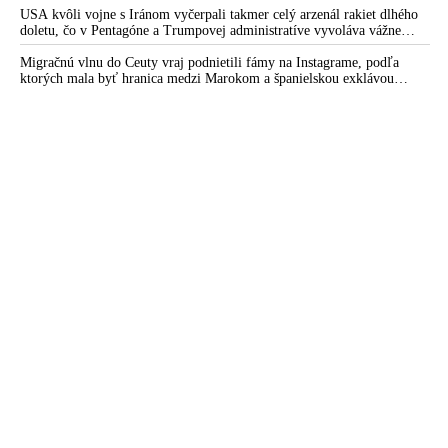
USA kvôli vojne s Iránom vyčerpali takmer celý arzenál rakiet dlhého
doletu, čo v Pentagóne a Trumpovej administratíve vyvoláva vážne
obavy o bojaschopnosť americkej armády v prípade vypuknutia
konfliktu s Čínou alebo Ruskom
Migračnú vlnu do Ceuty vraj podnietili fámy na Instagrame, podľa
ktorých mala byť hranica medzi Marokom a španielskou exklávou
otvorená