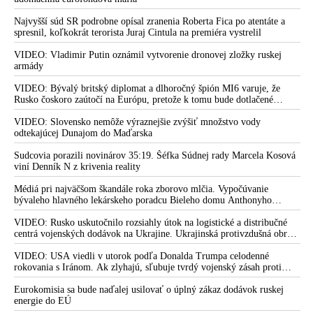
Najvyšší súd SR podrobne opísal zranenia Roberta Fica po atentáte a
spresnil, koľkokrát terorista Juraj Cintula na premiéra vystrelil
VIDEO: Vladimir Putin oznámil vytvorenie dronovej zložky ruskej
armády
VIDEO: Bývalý britský diplomat a dlhoročný špión MI6 varuje, že
Rusko čoskoro zaútočí na Európu, pretože k tomu bude dotlačené
rovnako, ako bolo dotlačené k invázii na Ukrajinu v roku 2022.
Zelenskyj medzitým v Kyjeve naliehal na zhromaždených diplomatov,
VIDEO: Slovensko nemôže výraznejšie zvýšiť množstvo vody
aby vo svete zháňali energie pre Ukrajinu na zimu. Putin vraj bude
odtekajúcej Dunajom do Maďarska
mobilizovať a vojna sa do zimy pravdepodobne neskončí
Sudcovia porazili novinárov 35:19. Šéfka Súdnej rady Marcela Kosová
viní Denník N z krivenia reality
Médiá pri najväčšom škandále roka zborovo mlčia. Vypočúvanie
bývaleho hlavného lekárskeho poradcu Bieleho domu Anthonyho
Fauciho pred výborom amerického Senátu väčšina médií ignorovala
VIDEO: Rusko uskutočnilo rozsiahly útok na logistické a distribučné
centrá vojenských dodávok na Ukrajine. Ukrajinská protivzdušná obrana
nedokázala počas ničivého nočného útoku na Kyjev a jeho okolie
zachytiť ani jednu ruskú raketu
VIDEO: USA viedli v utorok podľa Donalda Trumpa celodenné
rokovania s Iránom. Ak zlyhajú, sľubuje tvrdý vojenský zásah proti
Teheránu
Eurokomisia sa bude naďalej usilovať o úplný zákaz dodávok ruskej
energie do EÚ