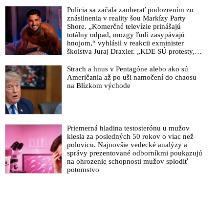
Polícia sa začala zaoberať podozrením zo
znásilnenia v reality šou Markízy Party
Shore. „Komerčné televízie prinášajú
totálny odpad, mozgy ľudí zasypávajú
hnojom,“ vyhlásil v reakcii exminister
školstva Juraj Draxler. „KDE SÚ protesty,
výkriky či štrajky novinárov a mediálnych
pracovníkov?“ spýtal sa
Strach a hnus v Pentagóne alebo ako sú
Američania až po uši namočení do chaosu
na Blízkom východe
Priemerná hladina testosterónu u mužov
klesla za posledných 50 rokov o viac než
polovicu. Najnovšie vedecké analýzy a
správy prezentované odborníkmi poukazujú
na ohrozenie schopnosti mužov splodiť
potomstvo