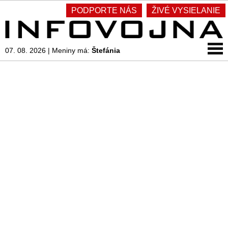
PODPORTE NÁS
ŽIVÉ VYSIELANIE
07. 08. 2026
|
Meniny má:
Štefánia