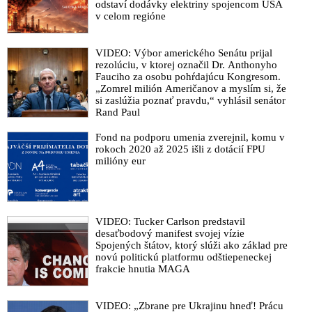
odstaví dodávky elektriny spojencom USA
v celom regióne
VIDEO: Výbor amerického Senátu prijal
rezolúciu, v ktorej označil Dr. Anthonyho
Fauciho za osobu pohŕdajúcu Kongresom.
„Zomrel milión Američanov a myslím si, že
si zaslúžia poznať pravdu,“ vyhlásil senátor
Rand Paul
Fond na podporu umenia zverejnil, komu v
rokoch 2020 až 2025 išli z dotácií FPU
milióny eur
VIDEO: Tucker Carlson predstavil
desaťbodový manifest svojej vízie
Spojených štátov, ktorý slúži ako základ pre
novú politickú platformu odštiepeneckej
frakcie hnutia MAGA
VIDEO: „Zbrane pre Ukrajinu hneď! Prácu