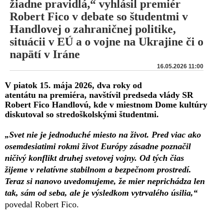
žiadne pravidlá,“ vyhlásil premiér
Robert Fico v debate so študentmi v
Handlovej o zahraničnej politike,
situácii v EÚ a o vojne na Ukrajine či o
napätí v Iráne
16.05.2026 11:00
V piatok 15. mája 2026, dva roky od
atentátu na premiéra, navštívil predseda vlády SR
Robert Fico Handlovú, kde v miestnom Dome kultúry
diskutoval so stredoškolskými študentmi.
„Svet nie je jednoduché miesto na život. Pred viac ako
osemdesiatimi rokmi život Európy zásadne poznačil
ničivý konflikt druhej svetovej vojny. Od tých čias
žijeme v relatívne stabilnom a bezpečnom prostredí.
Teraz si nanovo uvedomujeme, že mier neprichádza len
tak, sám od seba, ale je výsledkom vytrvalého úsilia,“
povedal Robert Fico.