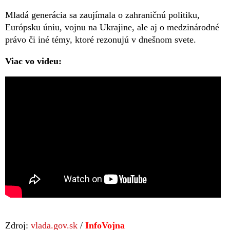
Mladá generácia sa zaujímala o zahraničnú politiku,
Európsku úniu, vojnu na Ukrajine, ale aj o medzinárodné
právo či iné témy, ktoré rezonujú v dnešnom svete.
Viac vo videu:
Zdroj:
vlada.gov.sk
/
InfoVojna