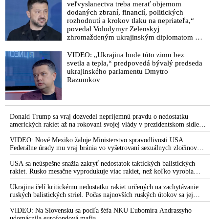
veľvyslanectva treba merať objemom
dodaných zbraní, financií, politických
rozhodnutí a krokov tlaku na nepriateľa,“
povedal Volodymyr Zelenskyj
zhromaždeným ukrajinským diplomatom v
Kyjeve. Donald Trump mu potom odkázal,
že USA Ukrajine nedodajú protiraketové
VIDEO: „Ukrajina bude túto zimu bez
systémy Patriot
svetla a tepla,“ predpovedá bývalý predseda
ukrajinského parlamentu Dmytro
Razumkov
Donald Trump sa vraj dozvedel nepríjemnú pravdu o nedostatku
amerických rakiet až na rokovaní svojej vlády v prezidentskom sídle
Camp David v Marylande, a preto musel odložiť plánované útoky na
Irán. Prezident USA sa pre to údajne pohádal so šéfom Pentagónu, lebo
VIDEO: Nové Mexiko žaluje Ministerstvo spravodlivosti USA.
bol presvedčený o opaku
Federálne úrady mu vraj bránia vo vyšetrovaní sexuálnych zločinov
organizátora pedofilnej siete Jeffreyho Epsteina. Ten mal nariadiť, aby
dve dievčatá zo zahraničia, ktoré boli uškrtené počas drsného
USA sa neúspešne snažia zakryť nedostatok taktických balistických
fetišistického sexu, pochovali v blízkosti jeho ranča v tomto americkom
rakiet. Rusko mesačne vyprodukuje viac rakiet, než koľko vyrobia
štáte
všetci producenti systémov Patriot dohromady
Ukrajina čelí kritickému nedostatku rakiet určených na zachytávanie
ruských balistických striel. Počas najnovších ruských útokov sa jej
nepodarilo zostreliť ani jednu. Volodymyr Zelenskyj sa v zúfalstve snaží
prostredníctvom NATO zabezpečiť ich dodávky
VIDEO: Na Slovensku sa podľa šéfa NKÚ Ľubomíra Andrassyho
udomácnila eurofondová mafia