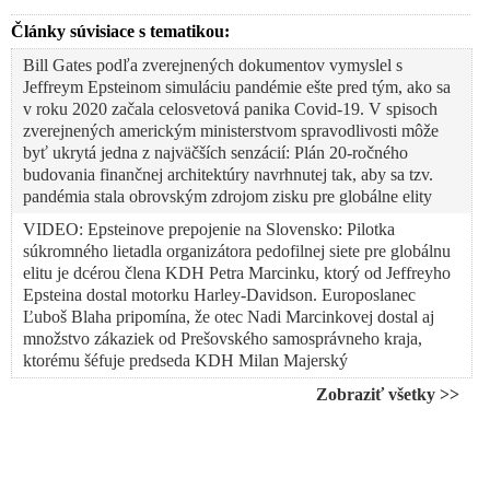
Články súvisiace s tematikou:
Bill Gates podľa zverejnených dokumentov vymyslel s
Jeffreym Epsteinom simuláciu pandémie ešte pred tým, ako sa
v roku 2020 začala celosvetová panika Covid-19. V spisoch
zverejnených americkým ministerstvom spravodlivosti môže
byť ukrytá jedna z najväčších senzácií: Plán 20-ročného
budovania finančnej architektúry navrhnutej tak, aby sa tzv.
pandémia stala obrovským zdrojom zisku pre globálne elity
VIDEO: Epsteinove prepojenie na Slovensko: Pilotka
súkromného lietadla organizátora pedofilnej siete pre globálnu
elitu je dcérou člena KDH Petra Marcinku, ktorý od Jeffreyho
Epsteina dostal motorku Harley-Davidson. Europoslanec
Ľuboš Blaha pripomína, že otec Nadi Marcinkovej dostal aj
množstvo zákaziek od Prešovského samosprávneho kraja,
ktorému šéfuje predseda KDH Milan Majerský
VIDEO: Globalisti a poskokovia Deep state v Európe na čele s
Zobraziť všetky >>
Donaldom Tuskom začínajú v obave pred ďalšími vážnymi
odhaleniami z dokumentov Jeffreyho Epsteina panikáriť.
Poľský premiér odštartoval šírenie konšpiračných teórií, že ide
o operáciu ruskej tajnej služby KGB