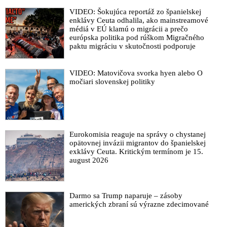
„Jeffrey Epstein poodhalil, v akom zvrhlom svete žije časť
VIDEO: Šokujúca reportáž zo španielskej
enklávy Ceuta odhalila, ako mainstreamové
mocných,“ reaguje exminister školstva Juraj Draxler na
médiá v EÚ klamú o migrácii a prečo
zverejnenie ďalších dokumentov a poukazuje aj na veľmi úzky
európska politika pod rúškom Migračného
vzťah organizátora pedofilnej siete a niekdajšieho ministra
paktu migráciu v skutočnosti podporuje
zahraničia Miroslava Lajčáka
VIDEO: Americký rezort spravodlivosti zverejnil ďalšie
VIDEO: Matovičova svorka hyen alebo O
šokujúce dokumenty zo spisov Jeffreyho Epsteina. Opäť sa v
močiari slovenskej politiky
nich objavilo meno Miroslava Lajčáka. Podľa zverejnených
správ v jednej konverzácii mal organizátor globálnej pedofilnej
siete slovenskému exministrovi zahraničia ponúkať ženy. Ficov
dnešný poradca v reakcii vyhlásil, že „nerozumie“, ako môže
byť pod správami podpísané jeho meno
Eurokomisia reaguje na správy o chystanej
opätovnej invázii migrantov do španielskej
Jeffrey Epstein a americká ponuka na kúpu Grónska –
exklávy Ceuta. Kritickým termínom je 15.
spojitosť, o ktorej ste pravdepodobne nikdy nevedeli
august 2026
Výbor americkej Snemovne reprezentantov začal konanie vo
veci pohŕdania Kongresom proti exprezidentovi Billovi
Clintonovi a jeho manželke Hillary, ktorí odmietli vypovedať v
Darmo sa Trump naparuje – zásoby
kauze Jeffreyho Epsteina
amerických zbraní sú výrazne zdecimované
Americký exprezident Bill Clinton a jeho manželka Hillary
odmietli vypovedať pred Kongresom v kauze organizátora