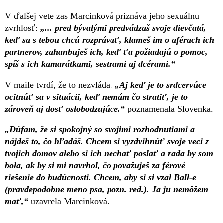
V ďalšej vete zas Marcinková priznáva jeho sexuálnu
zvrhlosť:
„... pred bývalými predvádzaš svoje dievčatá,
keď sa s tebou chcú rozprávať, klameš im o aférach ich
partnerov, zahanbuješ ich, keď ťa požiadajú o pomoc,
spíš s ich kamarátkami, sestrami aj dcérami.“
V maile tvrdí, že to nezvláda.
„Aj keď je to srdcervúce
ocitnúť sa v situácii, keď nemám čo stratiť, je to
zároveň aj dosť oslobodzujúce,“
poznamenala Slovenka.
„Dúfam, že si spokojný so svojimi rozhodnutiami a
nájdeš to, čo hľadáš. Chcem si vyzdvihnúť svoje veci z
tvojich domov alebo si ich nechať poslať a rada by som
bola, ak by si mi navrhol, čo považuješ za férové
riešenie do budúcnosti. Chcem, aby si si vzal Ball-e
(pravdepodobne meno psa, pozn. red.). Ja ju nemôžem
mať,“
uzavrela Marcinková.