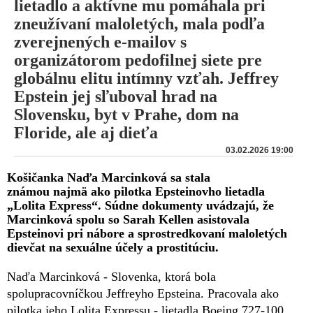
lietadlo a aktívne mu pomáhala pri
zneužívaní maloletých, mala podľa
zverejnených e-mailov s
organizátorom pedofilnej siete pre
globálnu elitu intímny vzťah. Jeffrey
Epstein jej sľuboval hrad na
Slovensku, byt v Prahe, dom na
Floride, ale aj dieťa
03.02.2026 19:00
Košičanka Naďa Marcinková sa stala
známou najmä ako pilotka Epsteinovho lietadla
„Lolita Express“. Súdne dokumenty uvádzajú, že
Marcinková spolu so Sarah Kellen asistovala
Epsteinovi pri nábore a sprostredkovaní maloletých
dievčat na sexuálne účely a prostitúciu.
Naďa Marcinková - Slovenka, ktorá bola
spolupracovníčkou Jeffreyho Epsteina. Pracovala ako
pilotka jeho Lolita Expressu - lietadla Boeing 727-100.