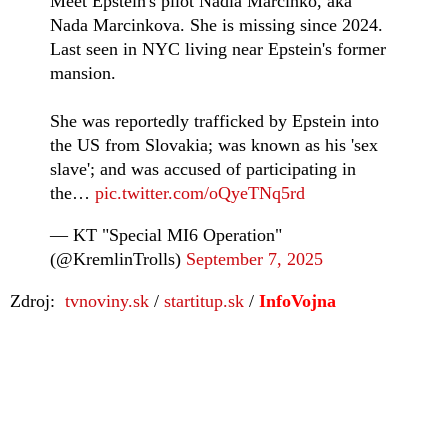
Meet Epstein's pilot Nadia Marcinko, aka
Nada Marcinkova. She is missing since 2024.
Last seen in NYC living near Epstein's former
mansion.
She was reportedly trafficked by Epstein into
the US from Slovakia; was known as his 'sex
slave'; and was accused of participating in
the…
pic.twitter.com/oQyeTNq5rd
— KT "Special MI6 Operation"
(@KremlinTrolls)
September 7, 2025
Zdroj:
tvnoviny.sk
/
startitup.sk
/
InfoVojna