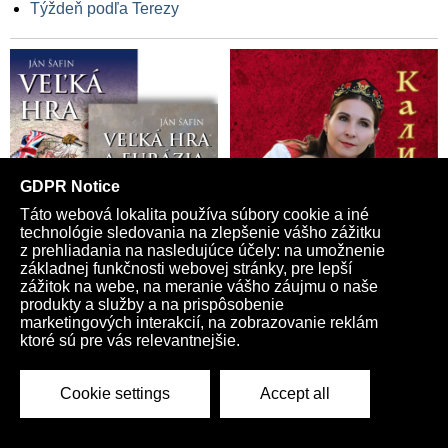
Týždeň podľa Terezy
Trumpovi?
Donald Trump mal na základe informácií od Pam Bondiovej
vedieť o svojom mene v Epsteinových spisoch už v máji.
Prezident USA bol informovaný aj o menách ďalších
vysokopostavených predstaviteľov. V auguste má pred
výborom americkej Snemovne reprezentantov pre dohľad
vypovedať komplicka organizátora globálnej pedofilnej siete
Ghislaine Maxwellová
Donald Trump chce po tlaku verejnosti zverejniť niektoré
dokumenty z prípadu organizátora globálnej pedofilnej siete
Jeffreyho Epsteina. Množstvo publicity, ktorá je kauze
venovaná, je podľa amerického prezidenta absurdné
Americké ministerstvo spravodlivosti dalo výpoveď
prokurátorke dozorujúcu kauzu Jeffreyho Epsteina a rapera
Seana „Diddyho“ Combsa. Maurene Comeyová je dcérou
bývalého riaditeľa FBI Jamesa Comeyho, ktorý sa stal cieľom
vyšetrovania amerických úradov pre jeho májový príspevok na
sociálnej sieti Instagram, v ktorom sa prezidentovi USA
Donaldovi Trumpovi vyhrážal smrťou
Donald Trump ostro skritizoval svojich stúpencov za to, že