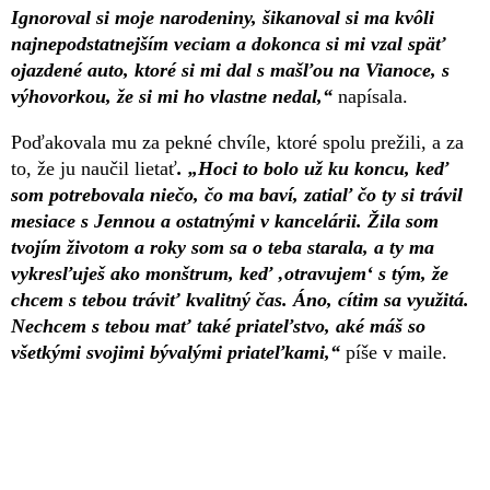
Ignoroval si moje narodeniny, šikanoval si ma kvôli
najnepodstatnejším veciam a dokonca si mi vzal späť
ojazdené auto, ktoré si mi dal s mašľou na Vianoce, s
výhovorkou, že si mi ho vlastne nedal,“
napísala.
Poďakovala mu za pekné chvíle, ktoré spolu prežili, a za
to, že ju naučil lietať
. „Hoci to bolo už ku koncu, keď
som potrebovala niečo, čo ma baví, zatiaľ čo ty si trávil
mesiace s Jennou a ostatnými v kancelárii. Žila som
tvojím životom a roky som sa o teba starala, a ty ma
vykresľuješ ako monštrum, keď ‚otravujem‘ s tým, že
chcem s tebou tráviť kvalitný čas. Áno, cítim sa využitá.
Nechcem s tebou mať také priateľstvo, aké máš so
všetkými svojimi bývalými priateľkami,“
píše v maile.