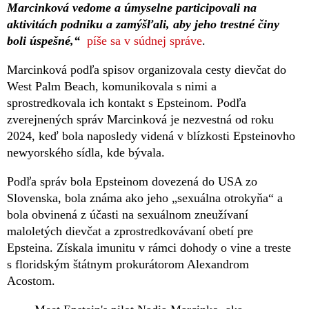
Marcinková vedome a úmyselne participovali na
aktivitách podniku a zamýšľali, aby jeho trestné činy
boli úspešné,“
píše sa v súdnej správe
.
Marcinková podľa spisov organizovala cesty dievčat do
West Palm Beach, komunikovala s nimi a
sprostredkovala ich kontakt s Epsteinom. Podľa
zverejnených správ Marcinková je nezvestná od roku
2024, keď bola naposledy videná v blízkosti Epsteinovho
newyorského sídla, kde bývala.
Podľa správ bola Epsteinom dovezená do USA zo
Slovenska, bola známa ako jeho „sexuálna otrokyňa“ a
bola obvinená z účasti na sexuálnom zneužívaní
maloletých dievčat a zprostredkovávaní obetí pre
Epsteina. Získala imunitu v rámci dohody o vine a treste
s floridským štátnym prokurátorom Alexandrom
Acostom.