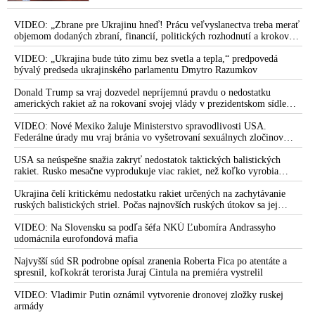
Donald Trump v primárkach do Kongresu nepodporí svoju
republikánsku podporovateľku Marjorie Taylor Greeneovú,
VIDEO: „Zbrane pre Ukrajinu hneď! Prácu veľvyslanectva treba merať
ktorá požaduje zverejnenie všetkých dokumentov súvisiacich s
objemom dodaných zbraní, financií, politických rozhodnutí a krokov
tlaku na nepriateľa,“ povedal Volodymyr Zelenskyj zhromaždeným
kauzou Jeffreyho Epsteina, kritizovala prezidentovo
ukrajinským diplomatom v Kyjeve. Donald Trump mu potom odkázal,
VIDEO: „Ukrajina bude túto zimu bez svetla a tepla,“ predpovedá
rozhodnutie zaútočiť na Irán a vojenské ťaženie Izraela v
že USA Ukrajine nedodajú protiraketové systémy Patriot
bývalý predseda ukrajinského parlamentu Dmytro Razumkov
Pásme Gazy nazvala genocídou. Šéf Bieleho domu ju označil
za „zradkyňu“ republikánov. Rovnakým spôsobom zaútočil aj
Donald Trump sa vraj dozvedel nepríjemnú pravdu o nedostatku
amerických rakiet až na rokovaní svojej vlády v prezidentskom sídle
na libertariánskeho republikánskeho kongresmana Thomasa
Camp David v Marylande, a preto musel odložiť plánované útoky na
Massieho, ktorý prehovoril o negatívnom vplyve nátlakovej
Irán. Prezident USA sa pre to údajne pohádal so šéfom Pentagónu, lebo
VIDEO: Nové Mexiko žaluje Ministerstvo spravodlivosti USA.
skupiny AIPAC na tvorbu americkej politiky v prospech štátu
bol presvedčený o opaku
Federálne úrady mu vraj bránia vo vyšetrovaní sexuálnych zločinov
Izrael
organizátora pedofilnej siete Jeffreyho Epsteina. Ten mal nariadiť, aby
dve dievčatá zo zahraničia, ktoré boli uškrtené počas drsného
USA sa neúspešne snažia zakryť nedostatok taktických balistických
Donald Trump chce nechať vyšetrovať napojenie exprezidenta
fetišistického sexu, pochovali v blízkosti jeho ranča v tomto americkom
rakiet. Rusko mesačne vyprodukuje viac rakiet, než koľko vyrobia
štáte
všetci producenti systémov Patriot dohromady
Billa Clintona, americkej banky JPMorgan Chase, bývalého
Ukrajina čelí kritickému nedostatku rakiet určených na zachytávanie
prezidenta Harvardovej univerzity Larryho Summersa a
ruských balistických striel. Počas najnovších ruských útokov sa jej
ďalších osôb na organizátora pedofilnej siete Jeffreyho
nepodarilo zostreliť ani jednu. Volodymyr Zelenskyj sa v zúfalstve snaží
Epsteina
prostredníctvom NATO zabezpečiť ich dodávky
VIDEO: Na Slovensku sa podľa šéfa NKÚ Ľubomíra Andrassyho
udomácnila eurofondová mafia
Exminister zahraničia Miroslav Lajčák komentoval svoju
komunikáciu s organizátorom pedofilnej siete Jeffreym
Najvyšší súd SR podrobne opísal zranenia Roberta Fica po atentáte a
spresnil, koľkokrát terorista Juraj Cintula na premiéra vystrelil
Epsteinom: „Počas pobytu v New Yorku mi boli predstavené
desiatky vplyvných ľudí. Ako diplomat som rokoval s
VIDEO: Vladimir Putin oznámil vytvorenie dronovej zložky ruskej
rozličnými ľuďmi, niektorí boli vo svojej dobe plne
armády