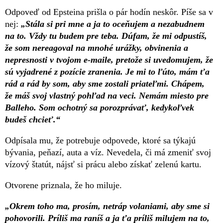
Odpoveď od Epsteina prišla o pár hodín neskôr. Píše sa v
nej:
„Stála si pri mne a ja to oceňujem a nezabudnem
na to. Vždy tu budem pre teba. Dúfam, že mi odpustíš,
že som nereagoval na mnohé urážky, obvinenia a
nepresnosti v tvojom e-maile, pretože si uvedomujem, že
sú vyjadrené z pozície zranenia. Je mi to ľúto, mám ťa
rád a rád by som, aby sme zostali priateľmi. Chápem,
že máš svoj vlastný pohľad na veci. Nemám miesto pre
Balleho. Som ochotný sa porozprávať, kedykoľvek
budeš chcieť.“
Odpísala mu, že potrebuje odpovede, ktoré sa týkajú
bývania, peňazí, auta a víz. Nevedela, či má zmeniť svoj
vízový štatút, nájsť si prácu alebo získať zelenú kartu.
Otvorene priznala, že ho miluje.
„Okrem toho ma, prosím, netráp volaniami, aby sme si
pohovorili. Príliš ma raníš a ja ťa príliš milujem na to,