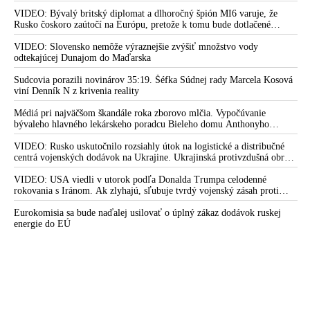
akceptovaní a neskôr boli súdení napríklad za vojnové zločiny“
VIDEO: Bývalý britský diplomat a dlhoročný špión MI6 varuje, že
VIDEO: Jeffrey Epstein v roku 2018 po vražde Jána Kuciaka
Rusko čoskoro zaútočí na Európu, pretože k tomu bude dotlačené
rovnako, ako bolo dotlačené k invázii na Ukrajinu v roku 2022.
písal bývalému Trumpovmu poradcovi Steveovi Bannonovi, že
Zelenskyj medzitým v Kyjeve naliehal na zhromaždených diplomatov,
VIDEO: Slovensko nemôže výraznejšie zvýšiť množstvo vody
pád Ficovej vlády je hotová vec. Andrej Danko potvrdil, že
aby vo svete zháňali energie pre Ukrajinu na zimu. Putin vraj bude
odtekajúcej Dunajom do Maďarska
ako predseda parlamentu mal informácie, že jeho „Lolita
mobilizovať a vojna sa do zimy pravdepodobne neskončí
Express“ pristál v tom období aj na Slovensku. Dodal, že
Sudcovia porazili novinárov 35:19. Šéfka Súdnej rady Marcela Kosová
viní Denník N z krivenia reality
niektoré závažné spravodajské informácie si však zoberie do
hrobu, ale ohľadne predpovedí o páde vlády vyjadril údiv, ako
Médiá pri najväčšom škandále roka zborovo mlčia. Vypočúvanie
to takíto ľudia môžu dopredu vedieť
bývaleho hlavného lekárskeho poradcu Bieleho domu Anthonyho
Fauciho pred výborom amerického Senátu väčšina médií ignorovala
VIDEO: Jeffrey Epstein si mal prostredníctvom e-mailu
VIDEO: Rusko uskutočnilo rozsiahly útok na logistické a distribučné
dopisovať s Miroslavom Lajčákom, v čase keď ten pôsobil na
centrá vojenských dodávok na Ukrajine. Ukrajinská protivzdušná obrana
čele slovenského ministerstva zahraničia
nedokázala počas ničivého nočného útoku na Kyjev a jeho okolie
zachytiť ani jednu ruskú raketu
VIDEO: USA viedli v utorok podľa Donalda Trumpa celodenné
Americká kongresmanka Marjorie Taylor Greeneová tvrdí, že
rokovania s Iránom. Ak zlyhajú, sľubuje tvrdý vojenský zásah proti
Teheránu
„mocní ľudia“ sa ju snažia umlčať kvôli jej obnovenému úsiliu
Eurokomisia sa bude naďalej usilovať o úplný zákaz dodávok ruskej
o zverejnenie spisov týkajúcich sa organizátora globálnej
energie do EÚ
pedofilnej siete Jeffreyho Epsteina
VIDEO: V spisoch bezpečnostných zložiek podľa šéfa FBI
Kasha Patela neexistuje ani jedna dôveryhodná informácia o
tom, že by Jeffrey Epstein obchodoval so ženami a
neplnoletými dievčatami pre kohokoľvek iného než pre seba