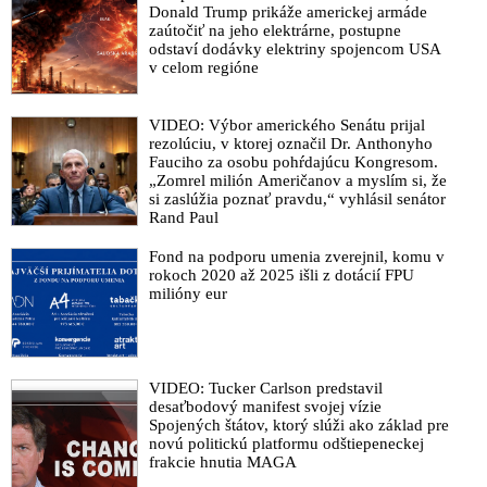
pedofilnej siete na demokratov a dodal, že „tento najnovší
Donald Trump prikáže americkej armáde
zaútočiť na jeho elektrárne, postupne
podvod sa obráti proti demokratom rovnako ako všetky
odstaví dodávky elektriny spojencom USA
ostatné!“
v celom regióne
Snemovňa reprezentantov USA aj Senát schválili návrh
zákona, ktorý prikazuje ministerstvu spravodlivosti odtajniť a
VIDEO: Výbor amerického Senátu prijal
zverejniť spisy týkajúce sa vyšetrovania organizátora pedofilnej
rezolúciu, v ktorej označil Dr. Anthonyho
siete Jeffreyho Epsteina
Fauciho za osobu pohŕdajúcu Kongresom.
„Zomrel milión Američanov a myslím si, že
Bývalý prezident Harvardu a exminister financií v Clintonovej
si zaslúžia poznať pravdu,“ vyhlásil senátor
vláde - Larry Summers sa „hlboko hanbí“ za kontakty a
Rand Paul
komunikáciu s organizátorom globálnej pedofilnej siete
Jeffreym Epsteinom. Zároveň oznámil, že sa stiahne z
Fond na podporu umenia zverejnil, komu v
verejných aktivít
rokoch 2020 až 2025 išli z dotácií FPU
milióny eur
Epsteinove súkromné lietadlá pristáli aj na Slovensku. Miroslav
Lajčák ako minister zahraničia písal Jeffreymu Epsteinovi, že
masáž bola najlepšia časťou jeho výletu v Spojených
arabských emirátoch, ktorého sa v novembri 2018 pred svojou
VIDEO: Tucker Carlson predstavil
demisiou zúčastnil aj s manželkou
desaťbodový manifest svojej vízie
Donald Trump otočil a podporil hlasovanie o zverejnení spisov
Spojených štátov, ktorý slúži ako základ pre
novú politickú platformu odštiepeneckej
týkajúcich sa organizátora pedofilnej siete Jeffreyho Epsteina.
frakcie hnutia MAGA
„Nemáme čo skrývať,“ vyhlásil prezident USA