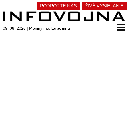
PODPORTE NÁS
ŽIVÉ VYSIELANIE
09. 08. 2026
|
Meniny má:
Ľubomíra