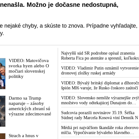
aľ nenašla. Možno je dočasne nedostupná,
 nejaké chyby, a skúste to znova. Prípadne vyhľadajte,
y.
Najvyšší súd SR podrobne opísal zranenia
Roberta Fica po atentáte a spresnil, koľkokr
VIDEO: Matovičova
terorista Juraj Cintula na premiéra vystrelil
svorka hyen alebo O
VIDEO: Vladimir Putin oznámil vytvorenie
močiari slovenskej
dronovej zložky ruskej armády
politiky
VIDEO: Bývalý britský diplomat a dlhoroč
špión MI6 varuje, že Rusko čoskoro zaútočí
Európu, pretože k tomu bude dotlačené
Darmo sa Trump
rovnako, ako bolo dotlačené k invázii na
VIDEO: Slovensko nemôže výraznejšie zvýš
Ukrajinu v roku 2022. Zelenskyj medzitým 
množstvo vody odtekajúcej Dunajom do
naparuje – zásoby
Kyjeve naliehal na zhromaždených diplomat
Maďarska
amerických zbraní sú
aby vo svete zháňali energie pre Ukrajinu n
Sudcovia porazili novinárov 35:19. Šéfka
výrazne zdecimované
zimu. Putin vraj bude mobilizovať a vojna s
Súdnej rady Marcela Kosová viní Denník N
do zimy pravdepodobne neskončí
krivenia reality
Médiá pri najväčšom škandále roka zborovo
mlčia. Vypočúvanie bývaleho hlavného
Strach a hnus v
lekárskeho poradcu Bieleho domu Anthony