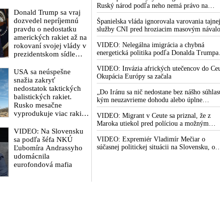
rozhodnutí a krokov
Ruský národ podľa neho nemá právo na
tlaku na nepriateľa,“
Donald Trump sa vraj
existenciu
povedal Volodymyr
dozvedel nepríjemnú
Španielska vláda ignorovala varovania tajne
Zelenskyj
pravdu o nedostatku
služby CNI pred hroziacim masovým nával
zhromaždeným
amerických rakiet až na
migrantov z Maroka do Ceuty. Podľa
ukrajinským
najnovších správ preniklo do tejto španielsk
VIDEO: Nelegálna imigrácia a chybná
rokovaní svojej vlády v
diplomatom v Kyjeve.
exklávy na severe Afriky vyše 70-tisíc
energetická politika podľa Donalda Trumpa
prezidentskom sídle
migrantov
zabíjajú Európu. Americký prezident ohľa
Donald Trump mu
Camp David v
eskalácie konfliktu s Iránom vyhlásil, že
VIDEO: Invázia afrických utečencov do Ceu
potom odkázal, že USA
Marylande, a preto
USA sa neúspešne
armáda USA bola na jeho príkaz pripravená
Okupácia Európy sa začala
Ukrajine nedodajú
musel odložiť
snažia zakryť
uskutočniť „najväčší útok od druhej svetove
protiraketové systémy
plánované útoky na
nedostatok taktických
vojny“
„Do Iránu sa nič nedostane bez nášho súhlas
Patriot
Irán. Prezident USA sa
balistických rakiet.
kým neuzavrieme dohodu alebo úplne
pre to údajne pohádal
Rusko mesačne
nekapitulujú,“ vyhlásil Donald Trump a dod
so šéfom Pentagónu,
vyprodukuje viac rakiet,
že „Irán nikdy nebude mať jadrovú zbraň!“
VIDEO: Migrant v Ceute sa priznal, že z
lebo bol presvedčený o
než koľko vyrobia
Maroka utiekol pred políciou a možným
opaku
všetci producenti
VIDEO: Na Slovensku
obvinením z vraždy svojej kamarátky.
systémov Patriot
sa podľa šéfa NKÚ
Pracovníčka migračného centra v Ceute
VIDEO: Expremiér Vladimír Mečiar o
dohromady
medzitým potvrdila, že väčšina utečencov v
súčasnej politickej situácii na Slovensku, o
Ľubomíra Andrassyho
meste pochádza zo subsaharskej Afriky, ale
riešení problémov, ktorým čelíme, o
udomácnila
taktiež z Bangladéša a Jemenu
(ne)potrebe zmeny volebného systému, ale a
eurofondová mafia
meniacom sa svetovom poriadku a postaven
našej vlasti v ňom