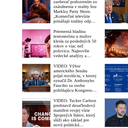
zaoberať podozrením zo
znásilnenia v reality šou
Markízy Party Shore.
„Komerčné televízie
prinášajú totálny odpad,
mozgy ľudí zasypávajú
hnojom,“ vyhlásil v
Priemerná hladina
reakcii exminister
testosterónu u mužov
školstva Juraj Draxler.
klesla za posledných 50
„KDE SÚ protesty,
rokov o viac než
výkriky či štrajky
polovicu. Najnovšie
novinárov a mediálnych
vedecké analýzy a
pracovníkov?“ spýtal sa
správy prezentované
odborníkmi poukazujú
VIDEO: Výbor
na ohrozenie schopnosti
amerického Senátu
mužov splodiť
prijal rezolúciu, v ktorej
potomstvo
označil Dr. Anthonyho
Fauciho za osobu
pohŕdajúcu Kongresom.
„Zomrel milión
Američanov a myslím
VIDEO: Tucker Carlson
si, že si zaslúžia poznať
predstavil desaťbodový
pravdu,“ vyhlásil
manifest svojej vízie
senátor Rand Paul
Spojených štátov, ktorý
slúži ako základ pre
novú politickú