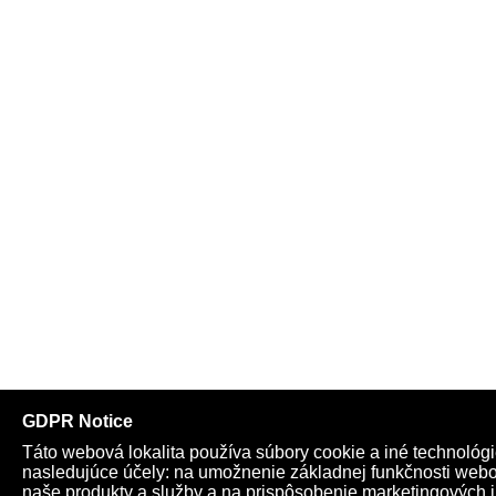
zabezpečiť ich dodávky
Všeobecné podmienky
|
C