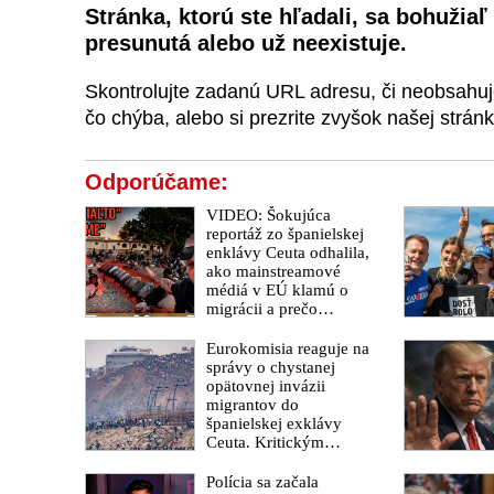
Stránka, ktorú ste hľadali, sa bohuži
presunutá alebo už neexistuje.
Skontrolujte zadanú URL adresu, či neobsahuje
čo chýba, alebo si prezrite zvyšok našej stránk
Odporúčame:
VIDEO: Šokujúca
reportáž zo španielskej
enklávy Ceuta odhalila,
ako mainstreamové
médiá v EÚ klamú o
migrácii a prečo
európska politika pod
rúškom Migračného
Eurokomisia reaguje na
paktu migráciu v
správy o chystanej
skutočnosti podporuje
opätovnej invázii
migrantov do
španielskej exklávy
Ceuta. Kritickým
termínom je 15. august
2026
Polícia sa začala