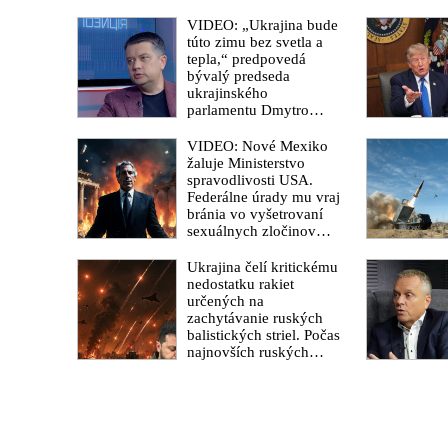
platformu
odštiepeneckej frakcie
VIDEO: „Ukrajina bude
hnutia MAGA
túto zimu bez svetla a
tepla,“ predpovedá
bývalý predseda
ukrajinského
parlamentu Dmytro
Razumkov
VIDEO: Nové Mexiko
žaluje Ministerstvo
spravodlivosti USA.
Federálne úrady mu vraj
bránia vo vyšetrovaní
sexuálnych zločinov
organizátora pedofilnej
siete Jeffreyho Epsteina.
Ukrajina čelí kritickému
Ten mal nariadiť, aby
nedostatku rakiet
dve dievčatá zo
určených na
zahraničia, ktoré boli
zachytávanie ruských
uškrtené počas drsného
balistických striel. Počas
fetišistického sexu,
najnovších ruských
pochovali v blízkosti
útokov sa jej nepodarilo
jeho ranča v tomto
zostreliť ani jednu.
americkom štáte
Volodymyr Zelenskyj sa
v zúfalstve snaží
prostredníctvom NATO