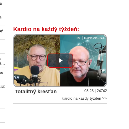
a
šná
a
Kardio na každý týždeň:
ný
y
ica
Play
nu
ku
Video
u,
iu:
Totalitný kresťan
03:23 | 24742
Kardio na každý týždeň >>
i
o
y