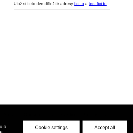
Ulož si tieto dve dôležité adresy
fici.to
a
test.fici.to
Archív
Obchod
TV
Kardio
Podporte nás
36 277
|
+421 950 661 116