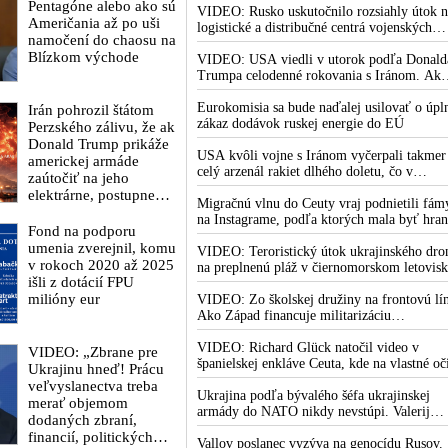
Pentagóne alebo ako sú
Fauciho pred výborom amerického Senátu
VIDEO: Rusko uskutočnilo rozsiahly útok n
Američania až po uši
väčšina médií ignorovala
logistické a distribučné centrá vojenských
namočení do chaosu na
dodávok na Ukrajine. Ukrajinská protivzdu
Blízkom východe
obrana nedokázala počas ničivého nočného
VIDEO: USA viedli v utorok podľa Donald
útoku na Kyjev a jeho okolie zachytiť ani
Trumpa celodenné rokovania s Iránom. Ak
jednu ruskú raketu
zlyhajú, sľubuje tvrdý vojenský zásah proti
Teheránu
Eurokomisia sa bude naďalej usilovať o úpl
Irán pohrozil štátom
zákaz dodávok ruskej energie do EÚ
Perzského zálivu, že ak
Donald Trump prikáže
USA kvôli vojne s Iránom vyčerpali takmer
americkej armáde
celý arzenál rakiet dlhého doletu, čo v
zaútočiť na jeho
Pentagóne a Trumpovej administratíve
elektrárne, postupne
vyvoláva vážne obavy o bojaschopnosť
Migračnú vlnu do Ceuty vraj podnietili fám
odstaví dodávky
americkej armády v prípade vypuknutia
na Instagrame, podľa ktorých mala byť hran
elektriny spojencom
Fond na podporu
konfliktu s Čínou alebo Ruskom
medzi Marokom a španielskou exklávou
USA v celom regióne
umenia zverejnil, komu
otvorená
VIDEO: Teroristický útok ukrajinského dro
v rokoch 2020 až 2025
na preplnenú pláž v čiernomorskom letovis
išli z dotácií FPU
na juhu Ruska je súčasťou ukrajinského plán
milióny eur
ktorý kopíruje model Hitlerovej „totálnej
VIDEO: Zo školskej družiny na frontovú lín
vojny“ po porážke Wehrmachtu pri
Ako Západ financuje militarizáciu
Stalingrade. Útok v Kaspickom mori na
ukrajinských detí
iránsku loď podľa predstaviteľov Iránu
VIDEO: Richard Glück natočil video v
VIDEO: „Zbrane pre
potvrdzuje, že Kyjev sa na pokyn svojich
španielskej enkláve Ceuta, kde na vlastné oč
Ukrajinu hneď! Prácu
západných či izraelských sponzorov snaží
videl obohatenie európskej kultúry
veľvyslanectva treba
zatiahnuť Európu a ďalšie krajiny do širšieh
prostredníctvom invázie migrantov. Takto b
Ukrajina podľa bývalého šéfa ukrajinskej
merať objemom
vojnového konfliktu
podľa neho vyzeralo Slovensko, keby mu
armády do NATO nikdy nevstúpi. Valerij
dodaných zbraní,
vládlo PS, Šimečka & spol.
Zalužnyj označil reči o možnom členstve v
financií, politických
Severoatlantickej aliancii za rozprávky
Vallov poslanec vyzýva na genocídu Rusov.