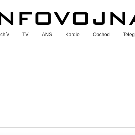
chív
TV
ANS
Kardio
Obchod
Tele