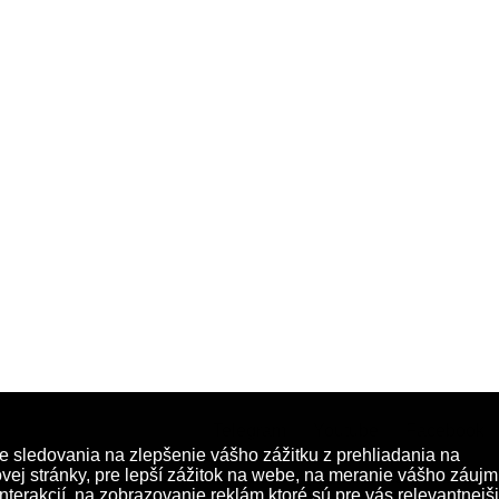
Telegram
Youtube
Facebook
ookies
|
Ochrana osobných údajov
|
rano@infovojna.bz
|
+421 908 9