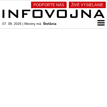
PODPORTE NÁS
ŽIVÉ VYSIELANIE
07. 08. 2026
|
Meniny má:
Štefánia