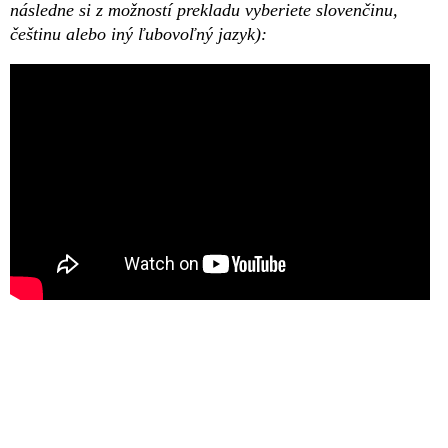
následne si z možností prekladu vyberiete slovenčinu,
češtinu alebo iný ľubovoľný jazyk):