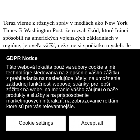
Teraz vieme z rôznych správ v médiách ako New York
Times či Washington Post, že rozsah škôd, ktoré Iránci
spôsobili na amerických vojenských základniach v
regióne, je oveľa väčší, než sme si spočiatku mysleli. Je
celkom jasné, že tie iránske rakety sú veľmi silné a veľmi
presné a spôsobili obrovské škody na americkej
základňovej štruktúre. Nuž, ak je to pravda, nemalo by
platiť, že tie isté rakety a tie drony, ktoré boli použité
proti našim základniam, spôsobujú podobné škody v
Izraeli?
Určite by ste si pomysleli, že v Izraeli bolo spôsobené
veľké množstvo škôd. To je bod číslo jeden. Bod číslo
dva je, že s vedením takejto vojny musia byť spojené
obrovské ekonomické dôsledky. Bolo povolané obrovské
množstvo záložníkov, ktorí slúžili vo viacerých