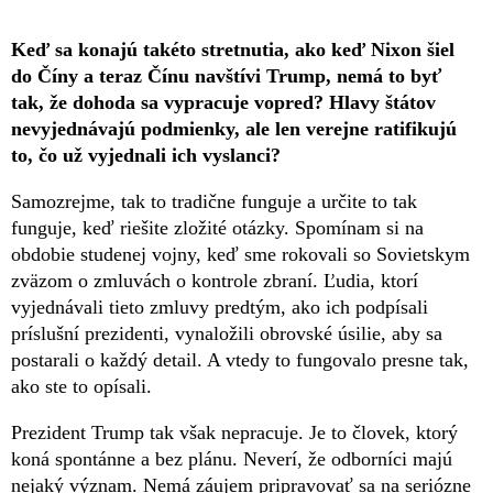
Keď sa konajú takéto stretnutia, ako keď Nixon šiel
do Číny a teraz Čínu navštívi Trump, nemá to byť
tak, že dohoda sa vypracuje vopred? Hlavy štátov
nevyjednávajú podmienky, ale len verejne ratifikujú
to, čo už vyjednali ich vyslanci?
Samozrejme, tak to tradične funguje a určite to tak
funguje, keď riešite zložité otázky. Spomínam si na
obdobie studenej vojny, keď sme rokovali so Sovietskym
zväzom o zmluvách o kontrole zbraní. Ľudia, ktorí
vyjednávali tieto zmluvy predtým, ako ich podpísali
príslušní prezidenti, vynaložili obrovské úsilie, aby sa
postarali o každý detail. A vtedy to fungovalo presne tak,
ako ste to opísali.
Prezident Trump tak však nepracuje. Je to človek, ktorý
koná spontánne a bez plánu. Neverí, že odborníci majú
nejaký význam. Nemá záujem pripravovať sa na seriózne