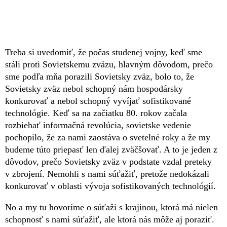
Treba si uvedomiť, že počas studenej vojny, keď sme
stáli proti Sovietskemu zväzu, hlavným dôvodom, prečo
sme podľa mňa porazili Sovietsky zväz, bolo to, že
Sovietsky zväz nebol schopný nám hospodársky
konkurovať a nebol schopný vyvíjať sofistikované
technológie. Keď sa na začiatku 80. rokov začala
rozbiehať informačná revolúcia, sovietske vedenie
pochopilo, že za nami zaostáva o svetelné roky a že my
budeme túto priepasť len ďalej zväčšovať. A to je jeden z
dôvodov, prečo Sovietsky zväz v podstate vzdal preteky
v zbrojení. Nemohli s nami súťažiť, pretože nedokázali
konkurovať v oblasti vývoja sofistikovaných technológií.
No a my tu hovoríme o súťaži s krajinou, ktorá má nielen
schopnosť s nami súťažiť, ale ktorá nás môže aj poraziť.