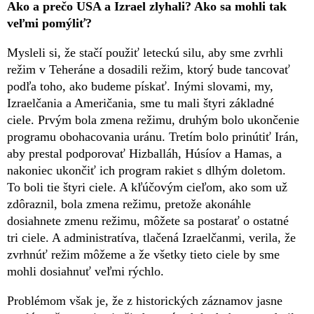
Ako a prečo USA a Izrael zlyhali? Ako sa mohli tak
veľmi pomýliť?
Mysleli si, že stačí použiť leteckú silu, aby sme zvrhli
režim v Teheráne a dosadili režim, ktorý bude tancovať
podľa toho, ako budeme pískať. Inými slovami, my,
Izraelčania a Američania, sme tu mali štyri základné
ciele. Prvým bola zmena režimu, druhým bolo ukončenie
programu obohacovania uránu. Tretím bolo prinútiť Irán,
aby prestal podporovať Hizballáh, Húsíov a Hamas, a
nakoniec ukončiť ich program rakiet s dlhým doletom.
To boli tie štyri ciele. A kľúčovým cieľom, ako som už
zdôraznil, bola zmena režimu, pretože akonáhle
dosiahnete zmenu režimu, môžete sa postarať o ostatné
tri ciele. A administratíva, tlačená Izraelčanmi, verila, že
zvrhnúť režim môžeme a že všetky tieto ciele by sme
mohli dosiahnuť veľmi rýchlo.
Problémom však je, že z historických záznamov jasne