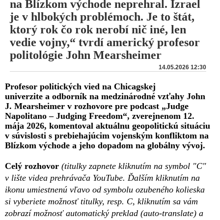
na Blízkom východe neprehral. Izrael
je v hlbokých problémoch. Je to štát,
ktorý rok čo rok nerobí nič iné, len
vedie vojny,“ tvrdí americký profesor
politológie John Mearsheimer
14.05.2026 12:30
Profesor politických vied na Chicagskej
univerzite a odborník na medzinárodné vzťahy John
J. Mearsheimer v rozhovore pre podcast „Judge
Napolitano – Judging Freedom“, zverejnenom 12.
mája 2026, komentoval aktuálnu geopolitickú situáciu
v súvislosti s prebiehajúcim vojenským konfliktom na
Blízkom východe a jeho dopadom na globálny vývoj.
Celý rozhovor
(titulky zapnete kliknutím na symbol "C"
v lište videa prehrávača YouTube. Ďalším kliknutím na
ikonu umiestnenú vľavo od symbolu ozubeného kolieska
si vyberiete možnosť titulky, resp. C, kliknutím sa vám
zobrazí možnosť automatický preklad (auto-translate) a