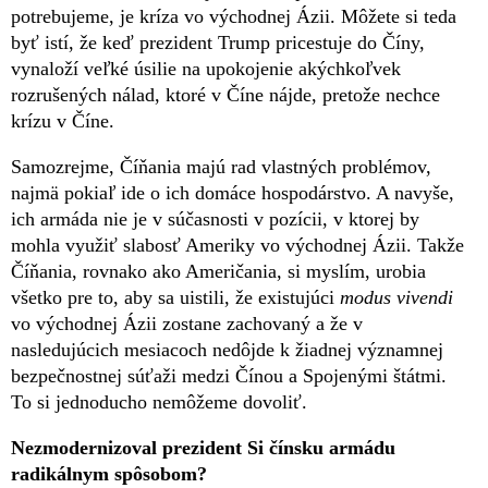
potrebujeme, je kríza vo východnej Ázii. Môžete si teda
byť istí, že keď prezident Trump pricestuje do Číny,
vynaloží veľké úsilie na upokojenie akýchkoľvek
rozrušených nálad, ktoré v Číne nájde, pretože nechce
krízu v Číne.
Samozrejme, Číňania majú rad vlastných problémov,
najmä pokiaľ ide o ich domáce hospodárstvo. A navyše,
ich armáda nie je v súčasnosti v pozícii, v ktorej by
mohla využiť slabosť Ameriky vo východnej Ázii. Takže
Číňania, rovnako ako Američania, si myslím, urobia
všetko pre to, aby sa uistili, že existujúci
modus vivendi
vo východnej Ázii zostane zachovaný a že v
nasledujúcich mesiacoch nedôjde k žiadnej významnej
bezpečnostnej súťaži medzi Čínou a Spojenými štátmi.
To si jednoducho nemôžeme dovoliť.
Nezmodernizoval prezident Si čínsku armádu
radikálnym spôsobom?