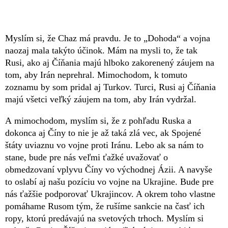
Myslím si, že Chaz má pravdu. Je to „Dohoda“ a vojna
naozaj mala takýto účinok. Mám na mysli to, že tak
Rusi, ako aj Číňania majú hlboko zakorenený záujem na
tom, aby Irán neprehral. Mimochodom, k tomuto
zoznamu by som pridal aj Turkov. Turci, Rusi aj Číňania
majú všetci veľký záujem na tom, aby Irán vydržal.
A mimochodom, myslím si, že z pohľadu Ruska a
dokonca aj Číny to nie je až taká zlá vec, ak Spojené
štáty uviaznu vo vojne proti Iránu. Lebo ak sa nám to
stane, bude pre nás veľmi ťažké uvažovať o
obmedzovaní vplyvu Číny vo východnej Ázii. A navyše
to oslabí aj našu pozíciu vo vojne na Ukrajine. Bude pre
nás ťažšie podporovať Ukrajincov. A okrem toho vlastne
pomáhame Rusom tým, že rušíme sankcie na časť ich
ropy, ktorú predávajú na svetových trhoch. Myslím si