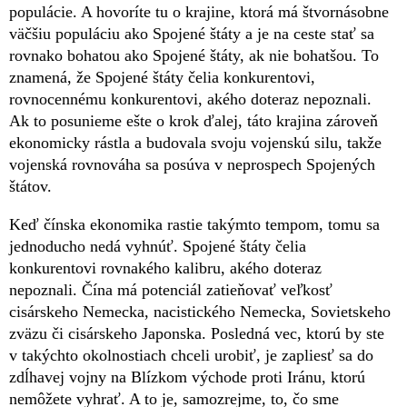
populácie. A hovoríte tu o krajine, ktorá má štvornásobne
väčšiu populáciu ako Spojené štáty a je na ceste stať sa
rovnako bohatou ako Spojené štáty, ak nie bohatšou. To
znamená, že Spojené štáty čelia konkurentovi,
rovnocennému konkurentovi, akého doteraz nepoznali.
Ak to posunieme ešte o krok ďalej, táto krajina zároveň
ekonomicky rástla a budovala svoju vojenskú silu, takže
vojenská rovnováha sa posúva v neprospech Spojených
štátov.
Keď čínska ekonomika rastie takýmto tempom, tomu sa
jednoducho nedá vyhnúť. Spojené štáty čelia
konkurentovi rovnakého kalibru, akého doteraz
nepoznali. Čína má potenciál zatieňovať veľkosť
cisárskeho Nemecka, nacistického Nemecka, Sovietskeho
zväzu či cisárskeho Japonska. Posledná vec, ktorú by ste
v takýchto okolnostiach chceli urobiť, je zapliesť sa do
zdĺhavej vojny na Blízkom východe proti Iránu, ktorú
nemôžete vyhrať. A to je, samozrejme, to, čo sme