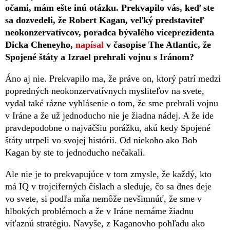
očami, mám ešte inú otázku. Prekvapilo vás, keď ste
sa dozvedeli, že Robert Kagan, veľký predstaviteľ
neokonzervatívcov, poradca bývalého viceprezidenta
Dicka Cheneyho,
napísal
v časopise The Atlantic, že
Spojené štáty a Izrael prehrali vojnu s Iránom?
Áno aj nie. Prekvapilo ma, že práve on, ktorý patrí medzi
popredných neokonzervatívnych mysliteľov na svete,
vydal také rázne vyhlásenie o tom, že sme prehrali vojnu
v Iráne a že už jednoducho nie je žiadna nádej. A že ide
pravdepodobne o najväčšiu porážku, akú kedy Spojené
štáty utrpeli vo svojej histórii. Od niekoho ako Bob
Kagan by ste to jednoducho nečakali.
Ale nie je to prekvapujúce v tom zmysle, že každý, kto
má IQ v trojciferných číslach a sleduje, čo sa dnes deje
vo svete, si podľa mňa nemôže nevšimnúť, že sme v
hlbokých problémoch a že v Iráne nemáme žiadnu
víťaznú stratégiu. Navyše, z Kaganovho pohľadu ako