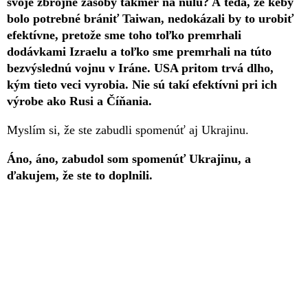
svoje zbrojné zásoby takmer na nulu? A teda, že keby
bolo potrebné brániť Taiwan, nedokázali by to urobiť
efektívne, pretože sme toho toľko premrhali
dodávkami Izraelu a toľko sme premrhali na túto
bezvýslednú vojnu v Iráne. USA pritom trvá dlho,
kým tieto veci vyrobia. Nie sú takí efektívni pri ich
výrobe ako Rusi a Číňania.
Myslím si, že ste zabudli spomenúť aj Ukrajinu.
Áno, áno, zabudol som spomenúť Ukrajinu, a
ďakujem, že ste to doplnili.