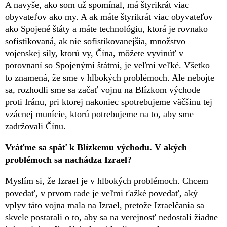
A navyše, ako som už spomínal, má štyrikrát viac
obyvateľov ako my. A ak máte štyrikrát viac obyvateľov
ako Spojené štáty a máte technológiu, ktorá je rovnako
sofistikovaná, ak nie sofistikovanejšia, množstvo
vojenskej sily, ktorú vy, Čína, môžete vyvinúť v
porovnaní so Spojenými štátmi, je veľmi veľké. Všetko
to znamená, že sme v hlbokých problémoch. Ale nebojte
sa, rozhodli sme sa začať vojnu na Blízkom východe
proti Iránu, pri ktorej nakoniec spotrebujeme väčšinu tej
vzácnej munície, ktorú potrebujeme na to, aby sme
zadržovali Čínu.
Vráťme sa späť k Blízkemu východu. V akých
problémoch sa nachádza Izrael?
Myslím si, že Izrael je v hlbokých problémoch. Chcem
povedať, v prvom rade je veľmi ťažké povedať, aký
vplyv táto vojna mala na Izrael, pretože Izraelčania sa
skvele postarali o to, aby sa na verejnosť nedostali žiadne