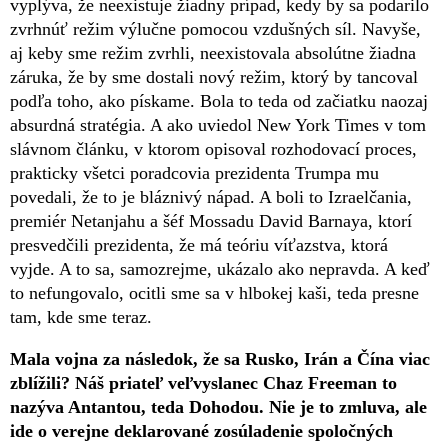
vyplýva, že neexistuje žiadny prípad, kedy by sa podarilo
zvrhnúť režim výlučne pomocou vzdušných síl. Navyše,
aj keby sme režim zvrhli, neexistovala absolútne žiadna
záruka, že by sme dostali nový režim, ktorý by tancoval
podľa toho, ako pískame. Bola to teda od začiatku naozaj
absurdná stratégia. A ako uviedol New York Times v tom
slávnom článku, v ktorom opisoval rozhodovací proces,
prakticky všetci poradcovia prezidenta Trumpa mu
povedali, že to je bláznivý nápad. A boli to Izraelčania,
premiér Netanjahu a šéf Mossadu David Barnaya, ktorí
presvedčili prezidenta, že má teóriu víťazstva, ktorá
vyjde. A to sa, samozrejme, ukázalo ako nepravda. A keď
to nefungovalo, ocitli sme sa v hlbokej kaši, teda presne
tam, kde sme teraz.
Mala vojna za následok, že sa Rusko, Irán a Čína viac
zblížili? Náš priateľ veľvyslanec Chaz Freeman to
nazýva Antantou, teda Dohodou. Nie je to zmluva, ale
ide o verejne deklarované zosúladenie spoločných