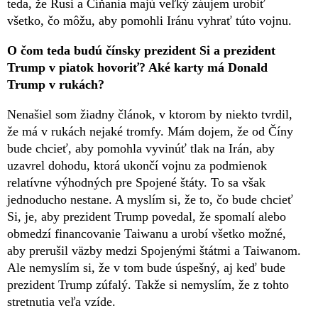
teda, že Rusi a Číňania majú veľký záujem urobiť
všetko, čo môžu, aby pomohli Iránu vyhrať túto vojnu.
O čom teda budú čínsky prezident Si a prezident
Trump v piatok hovoriť? Aké karty má Donald
Trump v rukách?
Nenašiel som žiadny článok, v ktorom by niekto tvrdil,
že má v rukách nejaké tromfy. Mám dojem, že od Číny
bude chcieť, aby pomohla vyvinúť tlak na Irán, aby
uzavrel dohodu, ktorá ukončí vojnu za podmienok
relatívne výhodných pre Spojené štáty. To sa však
jednoducho nestane. A myslím si, že to, čo bude chcieť
Si, je, aby prezident Trump povedal, že spomalí alebo
obmedzí financovanie Taiwanu a urobí všetko možné,
aby prerušil väzby medzi Spojenými štátmi a Taiwanom.
Ale nemyslím si, že v tom bude úspešný, aj keď bude
prezident Trump zúfalý. Takže si nemyslím, že z tohto
stretnutia veľa vzíde.