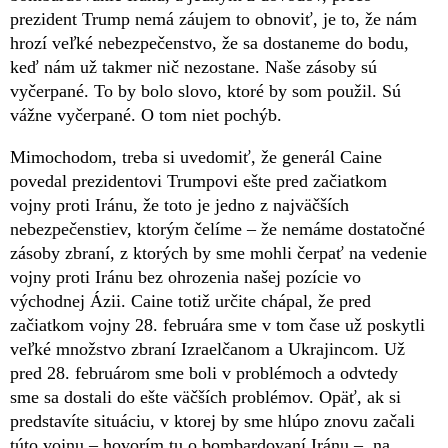
prezident Trump nemá záujem to obnoviť, je to, že nám
hrozí veľké nebezpečenstvo, že sa dostaneme do bodu,
keď nám už takmer nič nezostane. Naše zásoby sú
vyčerpané. To by bolo slovo, ktoré by som použil. Sú
vážne vyčerpané. O tom niet pochýb.
Mimochodom, treba si uvedomiť, že generál Caine
povedal prezidentovi Trumpovi ešte pred začiatkom
vojny proti Iránu, že toto je jedno z najväčších
nebezpečenstiev, ktorým čelíme – že nemáme dostatočné
zásoby zbraní, z ktorých by sme mohli čerpať na vedenie
vojny proti Iránu bez ohrozenia našej pozície vo
východnej Ázii. Caine totiž určite chápal, že pred
začiatkom vojny 28. februára sme v tom čase už poskytli
veľké množstvo zbraní Izraelčanom a Ukrajincom. Už
pred 28. februárom sme boli v problémoch a odvtedy
sme sa dostali do ešte väčších problémov. Opäť, ak si
predstavíte situáciu, v ktorej by sme hlúpo znovu začali
túto vojnu – hovorím tu o bombardovaní Iránu –, na