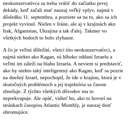
neokonzervatívca sa treba vrátiť do začiatku prvej
dekády, keď začali mať naozaj veľký vplyv, najmä v
dôsledku 11. septembra, a pozriete sa na to, ako sa ich
projekt vyvinul. Nielen v Iráne, ale aj v krajinách ako
Irak, Afganistan, Ukrajina a tak ďalej. Takmer vo
všetkých bodoch to bolo zlyhanie.
A čo je veľmi dôležité, všetci títo neokonzervatívci, a
najmä niekto ako Kagan, sú hlboko oddaní Izraelu a
veľmi im záleží na blahu Izraela. A neviem si predstaviť,
ako by niekto taký inteligentný ako Kagan, keď sa pozrie
na dnešný Izrael, nepochopil, že ide o krajinu, ktorá je v
skutočných problémoch a jej trajektória sa časom
zhoršuje. Z týchto všetkých dôvodov ma to
neprekvapuje. Ale opäť, vidieť ho, ako to hovorí na
stránkach časopisu Atlantic Monthly, je naozaj dosť
ohromujúce.