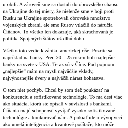
urobili. A zároveň sme sa dostali do obrovského chaosu
na Ukrajine do tej miery, že nielenže sme v boji proti
Rusku na Ukrajine spotrebovali obrovské množstvo
vojenských zbraní, ale sme Rusov vtlačili do náručia
Číňanov. To všetko len dokazuje, aká skrachovaná je
politika Spojených štátov už dlhú dobu.
Všetko toto vedie k zániku americkej ríše. Pozrite sa
napríklad na banky. Pred 20 – 25 rokmi boli najlepšie
banky na svete v USA. Teraz sú v Číne. Pod pojmom
„najlepšie“ mám na mysli najväčšie vklady,
najvýnosnejšie úvery a najväčší nárast bohatstva.
O tom niet pochýb. Chcel by som tiež poukázať na
konkurenciu a sofistikované technológie. To ma desí viac
ako situácia, ktorú ste opísali v súvislosti s bankami.
Číňania majú schopnosť vyvíjať vysoko sofistikované
technológie a konkurovať nám. A pokiaľ ide o vývoj vecí
ako umelá inteligencia a kvantové počítače, kto môže