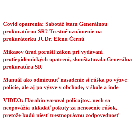
Covid opatrenia: Sabotáž štátu Generálnou
prokuratúrou SR? Trestné oznámenie na
prokurátorku JUDr. Elenu Černú
Mikasov úrad porušil zákon pri vydávaní
protiepidemických opatrení, skonštatovala Generálna
prokuratúra SR
Manuál ako odmietnuť nasadenie si rúška po výzve
polície, ale aj po výzve v obchode, v škole a inde
VIDEO: Harabin varoval policajtov, nech sa
neopovážia ukladať pokuty za nenosenie rúšok,
pretože budú niesť trestnoprávnu zodpovednosť