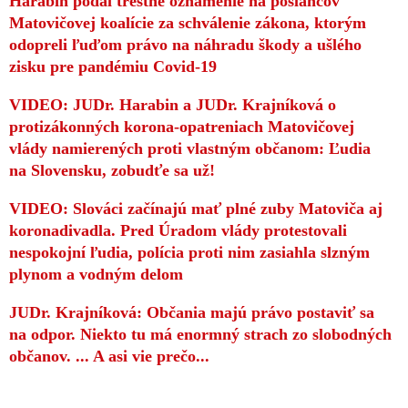
Harabin podal trestné oznámenie na poslancov
Matovičovej koalície za schválenie zákona, ktorým
odopreli ľuďom právo na náhradu škody a ušlého
zisku pre pandémiu Covid-19
VIDEO: JUDr. Harabin a JUDr. Krajníková o
protizákonných korona-opatreniach Matovičovej
vlády namierených proti vlastným občanom: Ľudia
na Slovensku, zobudťe sa už!
VIDEO: Slováci začínajú mať plné zuby Matoviča aj
koronadivadla. Pred Úradom vlády protestovali
nespokojní ľudia, polícia proti nim zasiahla slzným
plynom a vodným delom
JUDr. Krajníková: Občania majú právo postaviť sa
na odpor. Niekto tu má enormný strach zo slobodných
občanov. ... A asi vie prečo...