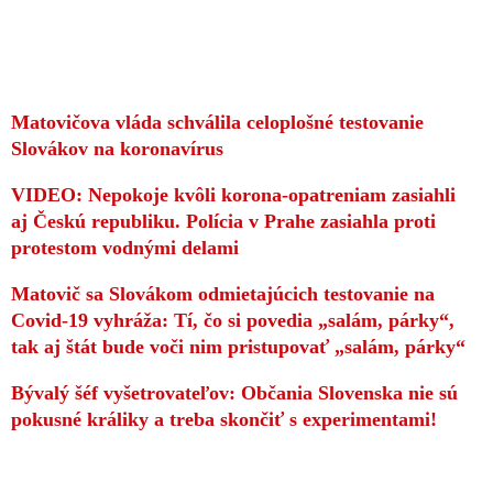
Matovičova vláda schválila celoplošné testovanie
Slovákov na koronavírus
VIDEO: Nepokoje kvôli korona-opatreniam zasiahli
aj Českú republiku. Polícia v Prahe zasiahla proti
protestom vodnými delami
Matovič sa Slovákom odmietajúcich testovanie na
Covid-19 vyhráža: Tí, čo si povedia „salám, párky“,
tak aj štát bude voči nim pristupovať „salám, párky“
Bývalý šéf vyšetrovateľov: Občania Slovenska nie sú
pokusné králiky a treba skončiť s experimentami!