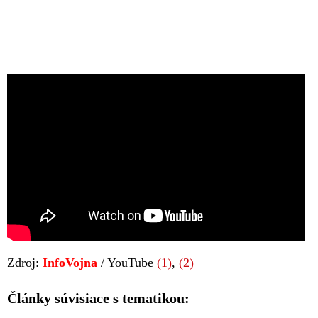
Zdroj:
InfoVojna
/ YouTube
(1)
,
(2)
Články súvisiace s tematikou: