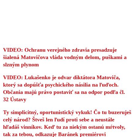
VIDEO: Ochranu verejného zdravia presadzuje
šialená Matovičova vláda vodným delom, puškami a
slzným plynom
VIDEO: Lukašenko je odvar diktátora Matoviča,
ktorý sa dopúšťa psychického násilia na ľuďoch.
Občania majú právo postaviť sa na odpor podľa čl.
32 Ústavy
Ty simplicitný, oportunistický vykuk! Čo tu buzeruješ
celý národ? Štveš len ľudí proti sebe a neustále
hľadáš vinníkov. Keď tu za niekým ostanú mŕtvoly,
tak za tebou, odkazuje Baránek premiérovi