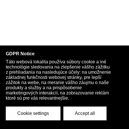
Ďalšie články:
VIDEO: Výbor amerického Senátu prijal
rezolúciu, v ktorej označil Dr. Anthonyho
Fauciho za osobu pohŕdajúcu Kongresom.
„Zomrel milión Američanov a myslím si, že
si zaslúžia poznať pravdu,“ vyhlásil senátor
Rand Paul
Fond na podporu umenia zverejnil, komu v
rokoch 2020 až 2025 išli z dotácií FPU
milióny eur