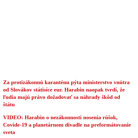
Za protizákonnú karanténu pýta ministerstvo vnútra
od Slovákov státisíce eur. Harabin naopak tvrdí, že
ľudia majú právo dožadovať sa náhrady škôd od
štátu
VIDEO: Harabin o nezákonnosti nosenia rúšok,
Covide-19 a planetárnom divadle na preformátovanie
sveta