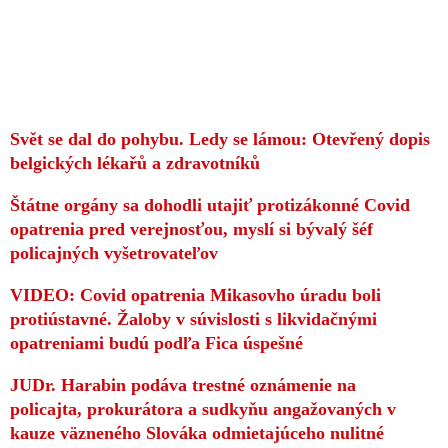
Svět se dal do pohybu. Ledy se lámou: Otevřený dopis
belgických lékařů a zdravotníků
Štátne orgány sa dohodli utajiť protizákonné Covid
opatrenia pred verejnosťou, myslí si bývalý šéf
policajných vyšetrovateľov
VIDEO: Covid opatrenia Mikasovho úradu boli
protiústavné. Žaloby v súvislosti s likvidačnými
opatreniami budú podľa Fica úspešné
JUDr. Harabin podáva trestné oznámenie na
policajta, prokurátora a sudkyňu angažovaných v
kauze väzneného Slováka odmietajúceho nulitné