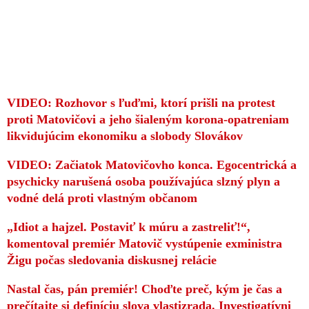
VIDEO: Rozhovor s ľuďmi, ktorí prišli na protest
proti Matovičovi a jeho šialeným korona-opatreniam
likvidujúcim ekonomiku a slobody Slovákov
VIDEO: Začiatok Matovičovho konca. Egocentrická a
psychicky narušená osoba používajúca slzný plyn a
vodné delá proti vlastným občanom
„Idiot a hajzel. Postaviť k múru a zastreliť!“,
komentoval premiér Matovič vystúpenie exministra
Žigu počas sledovania diskusnej relácie
Nastal čas, pán premiér! Choďte preč, kým je čas a
prečítajte si definíciu slova vlastizrada. Investigatívni