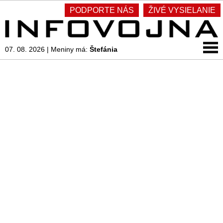
PODPORTE NÁS
ŽIVÉ VYSIELANIE
07. 08. 2026
|
Meniny má:
Štefánia