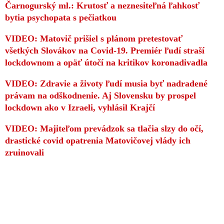
Čarnogurský ml.: Krutosť a neznesiteľná ľahkosť
bytia psychopata s pečiatkou
VIDEO: Matovič prišiel s plánom pretestovať
všetkých Slovákov na Covid-19. Premiér ľudí straší
lockdownom a opäť útočí na kritikov koronadivadla
VIDEO: Zdravie a životy ľudí musia byť nadradené
právam na odškodnenie. Aj Slovensku by prospel
lockdown ako v Izraeli, vyhlásil Krajčí
VIDEO: Majiteľom prevádzok sa tlačia slzy do očí,
drastické covid opatrenia Matovičovej vlády ich
zruinovali