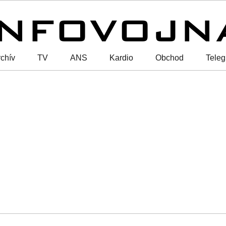
chív
TV
ANS
Kardio
Obchod
Tele