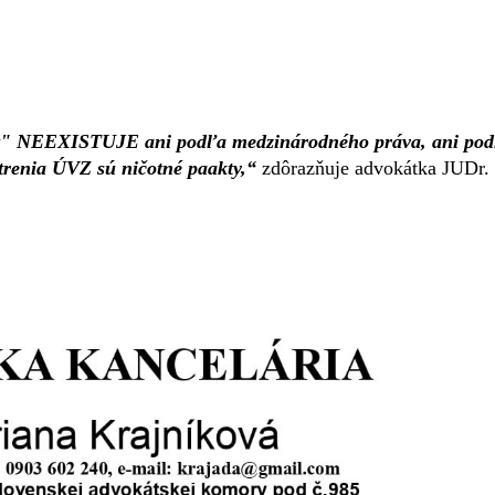
est" NEEXISTUJE ani podľa medzinárodného práva, ani po
trenia ÚVZ sú ničotné paakty,“
zdôrazňuje advokátka JUDr.