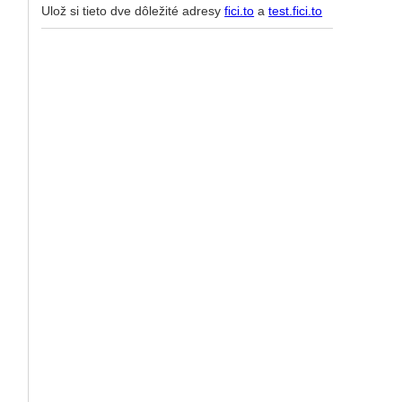
Ulož si tieto dve dôležité adresy
fici.to
a
test.fici.to