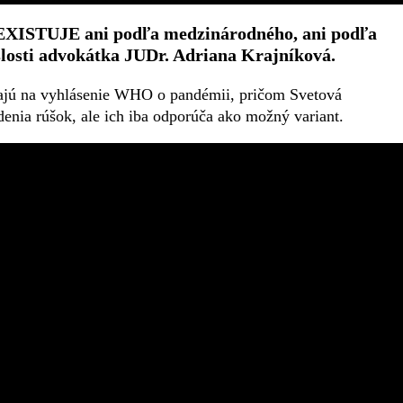
EEXISTUJE ani podľa medzinárodného, ani podľa
islosti advokátka JUDr. Adriana Krajníková.
ajú na vyhlásenie WHO o pandémii, pričom Svetová
enia rúšok, ale ich iba odporúča ako možný variant.