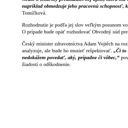
napríklad obmedzuje jeho pracovnú schopnosť, ka
Tomíčková.
Rozhodnutie je podľa jej slov veľkým posunom vo
O prípade bude opäť rozhodovať Obvodný súd pre
Český minister zdravotníctva Adam Vojtěch na rozh
analyzuje, ale bude ho musieť rešpektovať.
„Či to
nedokážem povedať, aký, prípadne či vôbec,“
pov
žiadostí o odškodnenie.