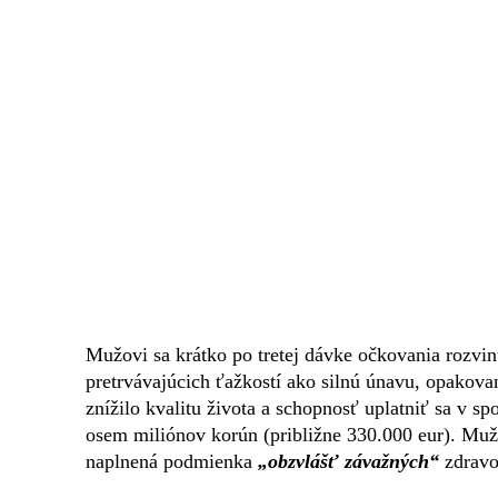
Mužovi sa krátko po tretej dávke očkovania rozvi
pretrvávajúcich ťažkostí ako silnú únavu, opakova
znížilo kvalitu života a schopnosť uplatniť sa v 
osem miliónov korún (približne 330.000 eur). Muž 
naplnená podmienka
„obzvlášť závažných“
zdravo