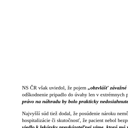
NS ČR však uviedol, že pojem
„obzvlášť závažné 
odškodnenie pripadlo do úvahy len v extrémnych 
právo na náhradu by bolo prakticky nedosiahnut
Najvyšší súd tiež dodal, že posúdenie nároku nem
hospitalizácie či skutočnosť, že pacient nebol bez
viedlo k lekársky preukázateľnej ujme, ktorá má