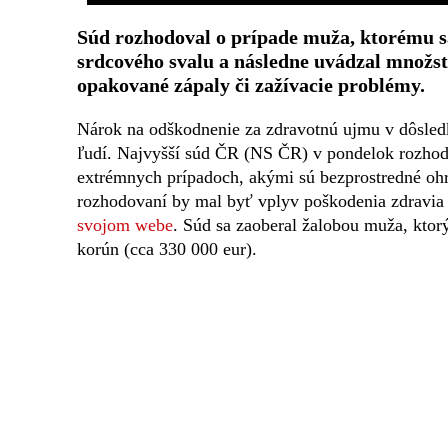
Súd rozhodoval o prípade muža, ktorému sa
srdcového svalu a následne uvádzal množst
opakované zápaly či zažívacie problémy.
Nárok na odškodnenie za zdravotnú ujmu v dôsle
ľudí. Najvyšší súd ČR (NS ČR) v pondelok rozhodo
extrémnych prípadoch, akými sú bezprostredné ohro
rozhodovaní by mal byť vplyv poškodenia zdravia
svojom webe
. Súd sa zaoberal žalobou muža, kto
korún (cca 330 000 eur).