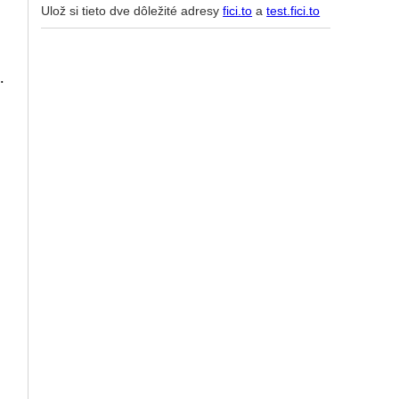
Ulož si tieto dve dôležité adresy
fici.to
a
test.fici.to
.