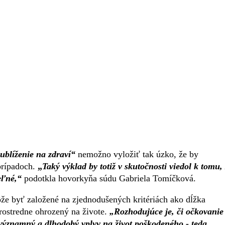
ublíženie na zdraví“
nemožno vyložiť tak úzko, že by
prípadoch.
„
Taký výklad by totiž v skutočnosti viedol k tomu,
eľné,“
podotkla hovorkyňa súdu Gabriela Tomíčková.
ôže byť založené na zjednodušených kritériách ako dĺžka
prostredne ohrozený na živote.
„Rozhodujúce je, či očkovanie
 významný a dlhodobý vplyv na život poškodeného - teda