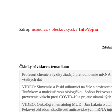
Zdroj:
nsoud.cz
/
bleskovky.sk
/
InfoVojna
Zdiela
Články súvisiace s tematikou:
Profesori chémie a fyziky žiadajú prehodnotenie mRNA v
všetkých dát
VIDEO: Slovenskí a českí odborníci na čele s profesor
Turánkom a molekulárnou biologičkou Soňou Pekovou na 
preverenie vakcín proti COVID-19 a prijatie okamžitých 
VIDEO: Onkológ a hematológ MUDr. Ján Lakota o „turb
Pekovej ohľadom škodlivosti anticovidových mRNA injekc