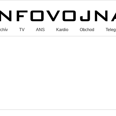
chív
TV
ANS
Kardio
Obchod
Tele