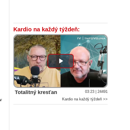
Kardio na každý týždeň:
Play
Video
Totalitný kresťan
03:23 | 24491
v
Kardio na každý týždeň >>