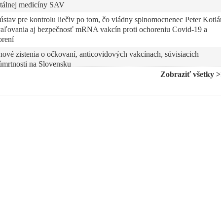
entálnej medicíny SAV
stav pre kontrolu liečiv po tom, čo vládny splnomocnenec Peter Kotlá
vaľovania aj bezpečnosť mRNA vakcín proti ochoreniu Covid-19 a
orení
vé zistenia o očkovaní, anticovidových vakcínach, súvisiacich
úmrtnosti na Slovensku
Zobraziť všetky 
 pod jeho vedením prvýkrát úspešne transplantoval srdce, bije na
Covid-19 a vyzýva prehodnotiť očkovaciu stratégiu a otvoriť odbornú
mácie o covide – výsledky testov, čísla infikovaných a úmrtí akoby
 Soňa Peková. Riešenie covidovej pandémie sa podľa nej zmenilo na „trh
y, než ako veľmi je pozitívny. Tvrdí tiež, že PCR testy mali vysokú mieru
“ prípadov
covidových mRNA injekciách, PCR testoch, rúškach, ale aj o pôsobení
ových injekciách, ktoré obsahujú veľké množstvo DNA, ktorá sa môž
rnom pôvode vírusu SARS-CoV-2, o vedeckej diskusii počas tzv.
cké a mediálne bojisko“, ale aj o križiackej výprave vedcov poplatnýc