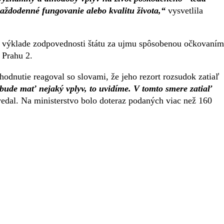
ždodenné fungovanie alebo kvalitu života,“
vysvetlila
 výklade zodpovednosti štátu za ujmu spôsobenou očkovaním
 Prahu 2.
odnutie reagoval so slovami, že jeho rezort rozsudok zatiaľ
 bude mať nejaký vplyv, to uvidíme. V tomto smere zatiaľ
edal. Na ministerstvo bolo doteraz podaných viac než 160