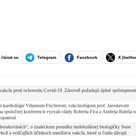
Telegram
Facebook
X (twitte
ť článok na:
akcín proti ochoreniu Covid-19. Zároveň požadujú úplné sprístupneni
om kardiológie Viliamom Fischerom, vakcinológom prof. Jaroslavom
spoločnej konferencii vyzvali vlády Roberta Fica a Andreja Babiša n
opatrení
orakovinách“, o znaleckom posudku molekulárnej biologičky Sone
ií a vedľajších účinkoch množstva vakcín, ktoré si ľudia dávajú