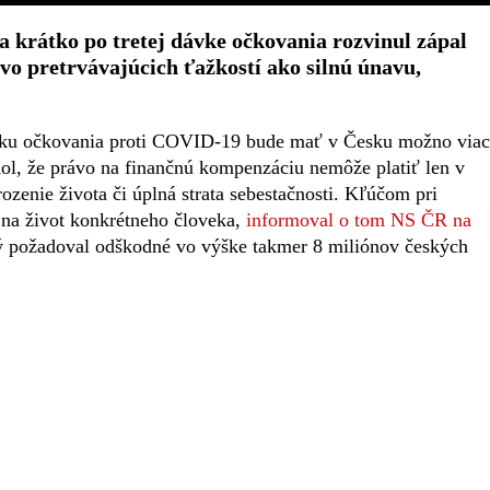
 krátko po tretej dávke očkovania rozvinul zápal
vo pretrvávajúcich ťažkostí ako silnú únavu,
dku očkovania proti COVID-19 bude mať v Česku možno viac
l, že právo na finančnú kompenzáciu nemôže platiť len v
zenie života či úplná strata sebestačnosti. Kľúčom pri
 na život konkrétneho človeka,
informoval o tom NS ČR na
rý požadoval odškodné vo výške takmer 8 miliónov českých