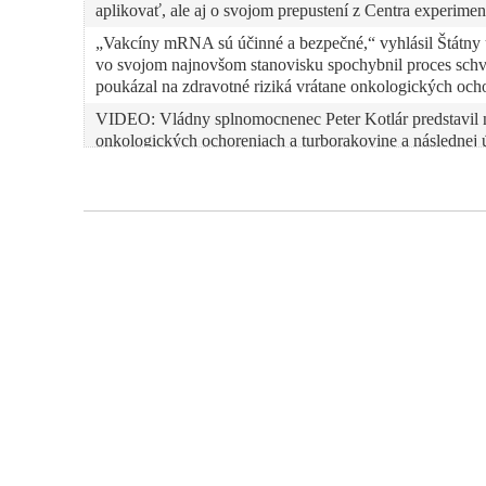
aplikovať, ale aj o svojom prepustení z Centra experim
„Vakcíny mRNA sú účinné a bezpečné,“ vyhlásil Štátny ú
vo svojom najnovšom stanovisku spochybnil proces sch
poukázal na zdravotné riziká vrátane onkologických och
VIDEO: Vládny splnomocnenec Peter Kotlár predstavil no
onkologických ochoreniach a turborakovine a následnej 
Prof. Viliam Fischer 28 rokov po tom, čo v roku 1998 tím
poplach v súvislosti s mRNA vakcínami proti ochoreniu 
diskusiu o ich rizikách a vedľajších účinkoch
VIDEO: „Média počas pandémie koordinovane šírili infor
noty išli z jediného centra, tvrdí molekulárna genetička
čísiel a strachu“, kde sa počítalo skôr či je test pozitívn
chybovosti, čo podľa nej nafukovalo počet „pozitívnych
VIDEO: Profesor Viliam Fischer odhaľuje pravdu o anti
spolitizovanej WHO či SAV
VIDEO: Molekulárna genetička Soňa Peková o anticovid
potenciálne integrovať do ľudského genómu, o laborató
pandémie Covid-19, ktorá sa podľa nej „zmenila na politi
falošnej korporátnej vede