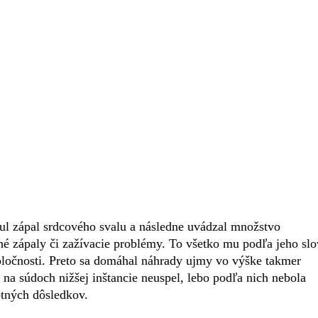
nul zápal srdcového svalu a následne uvádzal množstvo
né zápaly či zažívacie problémy. To všetko mu podľa jeho slo
spoločnosti. Preto sa domáhal náhrady ujmy vo výške takmer
na súdoch nižšej inštancie neuspel, lebo podľa nich nebola
tných dôsledkov.