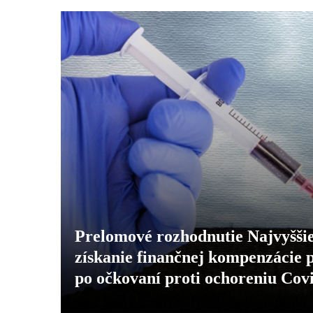
Prelomové rozhodnutie Najvyššie
získanie finančnej kompenzácie p
po očkovaní proti ochoreniu Cov