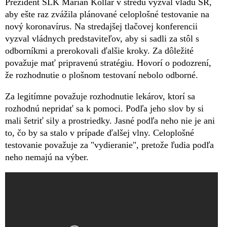
Prezident SLK Marian Kollár v stredu vyzval vládu SR,
aby ešte raz zvážila plánované celoplošné testovanie na
nový koronavírus. Na stredajšej tlačovej konferencii
vyzval vládnych predstaviteľov, aby si sadli za stôl s
odborníkmi a prerokovali ďalšie kroky. Za dôležité
považuje mať pripravenú stratégiu. Hovorí o podozrení,
že rozhodnutie o plošnom testovaní nebolo odborné.
Za legitímne považuje rozhodnutie lekárov, ktorí sa
rozhodnú nepridať sa k pomoci. Podľa jeho slov by si
mali šetriť sily a prostriedky. Jasné podľa neho nie je ani
to, čo by sa stalo v prípade ďalšej vlny. Celoplošné
testovanie považuje za "vydieranie", pretože ľudia podľa
neho nemajú na výber.