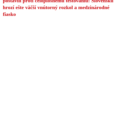
postavili proti celoplošnému testovaniu: Slovensku
hrozí ešte väčší vnútorný rozkol a medzinárodné
fiasko