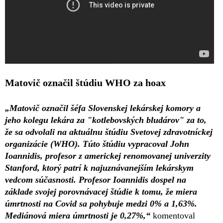
Matovič označil štúdiu WHO za hoax
„Matovič označil šéfa Slovenskej lekárskej komory a
jeho kolegu lekára za "kotlebovských bludárov" za to,
že sa odvolali na aktuálnu štúdiu Svetovej zdravotníckej
organizácie (WHO). Túto štúdiu vypracoval John
Ioannidis, profesor z americkej renomovanej univerzity
Stanford, ktorý patrí k najuznávanejším lekárskym
vedcom súčasnosti. Profesor Ioannidis dospel na
základe svojej porovnávacej štúdie k tomu, že miera
úmrtnosti na Covid sa pohybuje medzi 0% a 1,63%.
Mediánová miera úmrtnosti je 0,27%,“
komentoval