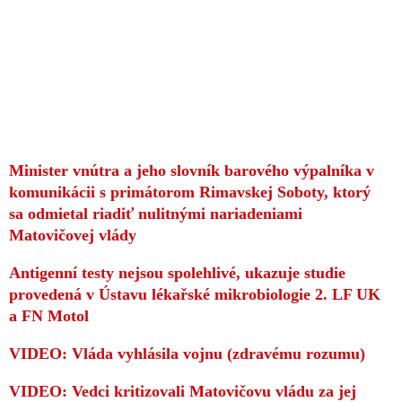
Minister vnútra a jeho slovník barového výpalníka v
komunikácii s primátorom Rimavskej Soboty, ktorý
sa odmietal riadiť nulitnými nariadeniami
Matovičovej vlády
Antigenní testy nejsou spolehlivé, ukazuje studie
provedená v Ústavu lékařské mikrobiologie 2. LF UK
a FN Motol
VIDEO: Vláda vyhlásila vojnu (zdravému rozumu)
VIDEO: Vedci kritizovali Matovičovu vládu za jej