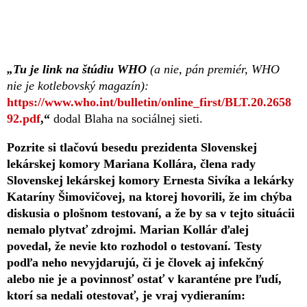
„Tu je link na štúdiu WHO
(a nie, pán premiér, WHO
nie je kotlebovský magazín):
https://www.who.int/bulletin/online_first/BLT.20.2658
92.pdf
,“
dodal Blaha na sociálnej sieti.
Pozrite si tlačovú besedu prezidenta Slovenskej
lekárskej komory Mariana Kollára, člena rady
Slovenskej lekárskej komory Ernesta Sivíka a lekárky
Kataríny Šimovičovej, na ktorej hovorili, že im chýba
diskusia o plošnom testovaní, a že by sa v tejto situácii
nemalo plytvať zdrojmi. Marian Kollár ďalej
povedal, že nevie kto rozhodol o testovaní. Testy
podľa neho nevyjdarujú, či je človek aj infekčný
alebo nie je a povinnosť ostať v karanténe pre ľudí,
ktorí sa nedali otestovať, je vraj vydieraním: