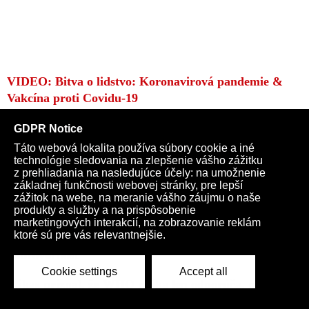
VIDEO: Bitva o lidstvo: Koronavirová pandemie &
Vakcína proti Covidu-19
Zastavte to šialenstvo! Ako lekár konajúci podľa
Hippokratovej prísahy v prospech pacienta, nemôžem
v žiadnom prípade súhlasiť s plošným testovaním,
ako nám ho prezentuje vláda
VIDEO: Čaputová je naďalej za dobrovoľné
testovanie na Covid-19. Prezidentka upozorňuje, že
dobrovoľnosť pod hrozbou sankcií nie je
dobrovoľnosť
Mikas priznal, že WHO rúška len odporúča, no
napriek tomu to on zaviedol ako povinnosť. Koho