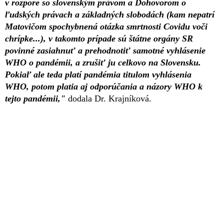
v rozpore so slovenským právom a Dohovorom o
ľudských právach a základných slobodách (kam nepatrí
Matovičom spochybnená otázka smrtnosti Covidu voči
chrípke...), v takomto prípade sú štátne orgány SR
povinné zasiahnuť a prehodnotiť samotné vyhlásenie
WHO o pandémii, a zrušiť ju celkovo na Slovensku.
Pokiaľ ale teda platí pandémia titulom vyhlásenia
WHO, potom platia aj odporúčania a názory WHO k
tejto pandémii,"
dodala Dr. Krajníková.