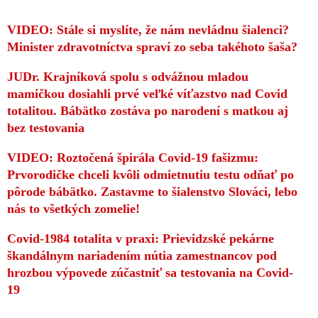
VIDEO: Stále si myslíte, že nám nevládnu šialenci?
Minister zdravotníctva spraví zo seba takéhoto šaša?
JUDr. Krajníková spolu s odvážnou mladou
mamičkou dosiahli prvé veľké víťazstvo nad Covid
totalitou. Bábätko zostáva po narodení s matkou aj
bez testovania
VIDEO: Roztočená špirála Covid-19 fašizmu:
Prvorodičke chceli kvôli odmietnutiu testu odňať po
pôrode bábätko. Zastavme to šialenstvo Slováci, lebo
nás to všetkých zomelie!
Covid-1984 totalita v praxi: Prievidzské pekárne
škandálnym nariadením nútia zamestnancov pod
hrozbou výpovede zúčastniť sa testovania na Covid-
19