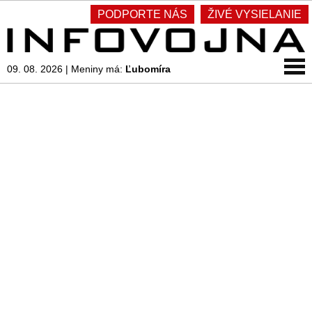
PODPORTE NÁS
ŽIVÉ VYSIELANIE
09. 08. 2026
|
Meniny má:
Ľubomíra