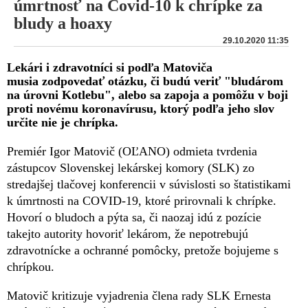
úmrtnosť na Covid-10 k chrípke za
bludy a hoaxy
29.10.2020 11:35
Lekári i zdravotníci si podľa Matoviča
musia zodpovedať otázku, či budú veriť "bludárom
na úrovni Kotlebu", alebo sa zapoja a pomôžu v boji
proti novému koronavírusu, ktorý podľa jeho slov
určite nie je chrípka.
Premiér Igor Matovič (OĽANO) odmieta tvrdenia
zástupcov Slovenskej lekárskej komory (SLK) zo
stredajšej tlačovej konferencii v súvislosti so štatistikami
k úmrtnosti na COVID-19, ktoré prirovnali k chrípke.
Hovorí o bludoch a pýta sa, či naozaj idú z pozície
takejto autority hovoriť lekárom, že nepotrebujú
zdravotnícke a ochranné pomôcky, pretože bojujeme s
chrípkou.
Matovič kritizuje vyjadrenia člena rady SLK Ernesta