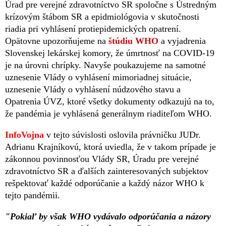
Úrad pre verejné zdravotníctvo SR spoločne s Ústredným
krízovým štábom SR a epidmiológovia v skutočnosti
riadia pri vyhlásení protiepidemických opatrení.
Opätovne upozorňujeme na
štúdiu WHO
a vyjadrenia
Slovenskej lekárskej komory, že úmrtnosť na COVID-19
je na úrovni chrípky. Navyše poukazujeme na samotné
uznesenie Vlády o vyhlásení mimoriadnej situácie,
uznesenie Vlády o vyhlásení núdzového stavu a
Opatrenia ÚVZ, ktoré všetky dokumenty odkazujú na to,
že pandémia je vyhlásená generálnym riaditeľom WHO.
InfoVojna
v tejto súvislosti oslovila právničku JUDr.
Adrianu Krajníkovú, ktorá uviedla, že v takom prípade je
zákonnou povinnosťou Vlády SR, Úradu pre verejné
zdravotníctvo SR a ďalších zainteresovaných subjektov
rešpektovať každé odporúčanie a každý názor WHO k
tejto pandémii.
"Pokiaľ by však WHO vydávalo odporúčania a názory