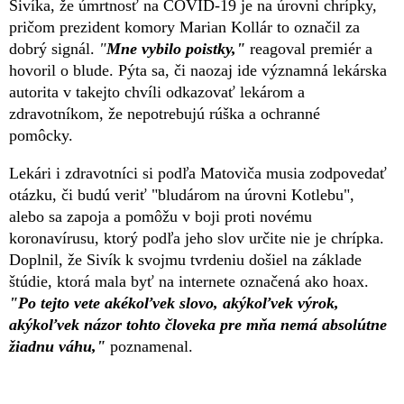
Sivíka, že úmrtnosť na COVID-19 je na úrovni chrípky,
pričom prezident komory Marian Kollár to označil za
dobrý signál.
"
Mne vybilo poistky,"
reagoval premiér a
hovoril o blude. Pýta sa, či naozaj ide významná lekárska
autorita v takejto chvíli odkazovať lekárom a
zdravotníkom, že nepotrebujú rúška a ochranné
pomôcky.
Lekári i zdravotníci si podľa Matoviča musia zodpovedať
otázku, či budú veriť "bludárom na úrovni Kotlebu",
alebo sa zapoja a pomôžu v boji proti novému
koronavírusu, ktorý podľa jeho slov určite nie je chrípka.
Doplnil, že Sivík k svojmu tvrdeniu došiel na základe
štúdie, ktorá mala byť na internete označená ako hoax.
"Po tejto vete akékoľvek slovo, akýkoľvek výrok,
akýkoľvek názor tohto človeka pre mňa nemá absolútne
žiadnu váhu,"
poznamenal.