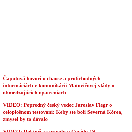
Čaputová hovorí o chaose a protichodných
informáciách v komunikácii Matovičovej vlády o
obmedzujúcich opatreniach
VIDEO: Popredný český vedec Jaroslav Flegr o
celoplošnom testovaní: Keby ste boli Severná Kórea,
zmysel by to dávalo
VIDEO: Doktoři za pravdu o Covidu-19